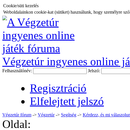
Cookie/süti kezelés
Weboldalainkon cookie-kat (sütiket) használunk, hogy személyre szóló
Végzetúr ingyenes online já
Felhasználónév:
Jelszó:
Regisztráció
Elfelejtett jelszó
Végzetúr fórum
->
Végzetúr
->
Segítség
->
Kérdezz, és mi válaszolun
Oldal: