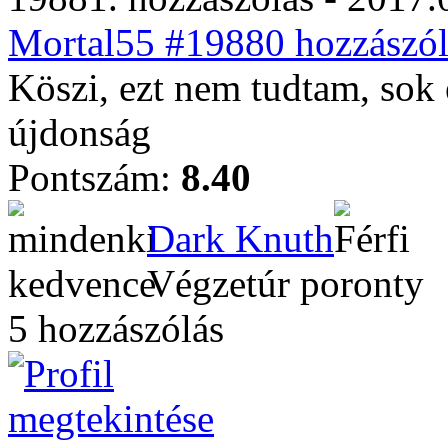
Mortal55 #19880 hozzászól
Köszi, ezt nem tudtam, sok 
újdonság
Pontszám:
8.40
Dark Knuth
Végzetúr poronty
5 hozzászólás