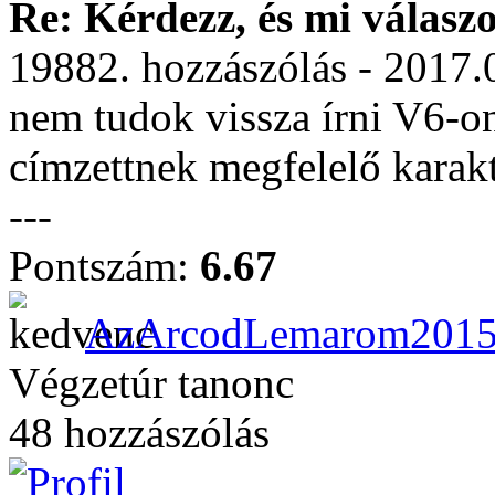
Re: Kérdezz, és mi válasz
19882. hozzászólás - 2017.
nem tudok vissza írni V6-on 
címzettnek megfelelő karakt
---
Pontszám:
6.67
AzArcodLemarom201
Végzetúr tanonc
48 hozzászólás