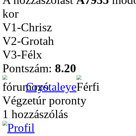
kor
V1-Chrisz
V2-Grotah
V3-Félx
Pontszám:
8.20
Crystaleye
Végzetúr poronty
1 hozzászólás