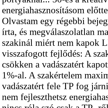
energiahasznosításom előtte 
Olvastam egy régebbi bejegy
írta, és megválaszolatlan mar
szakinál miért nem kapok L
visszafogott fejlődés: A sz
csökken a vadászatért kapott
1%-al. A szakértelem maximá
vadászatért fele TP fog járn
nem fejleszthetsz energiahas
nincs róla szó csak a TP -r