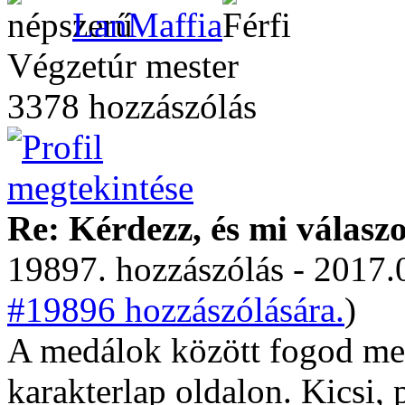
LanMaffia
Végzetúr mester
3378 hozzászólás
Re: Kérdezz, és mi válasz
19897. hozzászólás - 2017.
#19896 hozzászólására.
)
A medálok között fogod megt
karakterlap oldalon. Kicsi, 