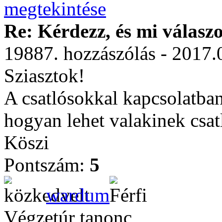
Re: Kérdezz, és mi válasz
19887. hozzászólás - 2017.
Sziasztok!
A csatlósokkal kapcsolatban 
hogyan lehet valakinek csat
Köszi
Pontszám:
5
wardum
Végzetúr tanonc