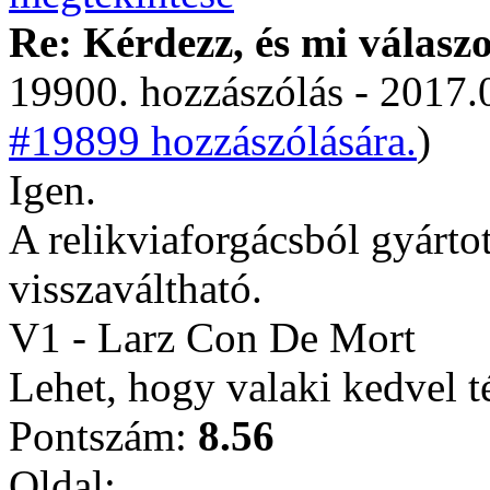
Re: Kérdezz, és mi válasz
19900. hozzászólás - 2017.
#19899 hozzászólására.
)
Igen.
A relikviaforgácsból gyártot
visszaváltható.
V1 - Larz Con De Mort
Lehet, hogy valaki kedvel t
Pontszám:
8.56
Oldal: