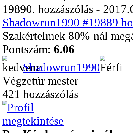
19890. hozzászólás - 2017.
Shadowrun1990 #19889 hoz
Szakértelmek 80%-nál megá
Pontszám:
6.06
Shadowrun1990
Végzetúr mester
421 hozzászólás