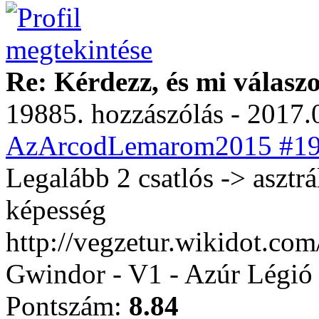
Re: Kérdezz, és mi válasz
19885. hozzászólás - 2017.
AzArcodLemarom2015 #198
Legalább 2 csatlós -> asztrá
képesség
http://vegzetur.wikidot.co
Gwindor - V1 - Azúr Légió
Pontszám:
8.84