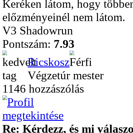
Keréken látom, hogy többen
előzményeinél nem látom.
V3 Shadowrun
Pontszám:
7.93
Ricskosz
Végzetúr mester
1146 hozzászólás
Re: Kérdezz, és mi válasz