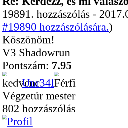
Re: Kérdezz, és mi válasz
19891. hozzászólás - 2017.
#19890 hozzászólására.
)
Köszönöm!
V3 Shadowrun
Pontszám:
7.95
Unr34l
Végzetúr mester
802 hozzászólás