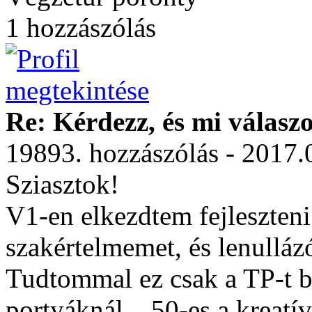
1 hozzászólás
Re: Kérdezz, és mi válasz
19893. hozzászólás - 2017.
Sziasztok!
V1-en elkezdtem fejleszteni 
szakértelmemet, és lenulláz
Tudtommal ez csak a TP-t be
portyáknál... 50-es a kreatí