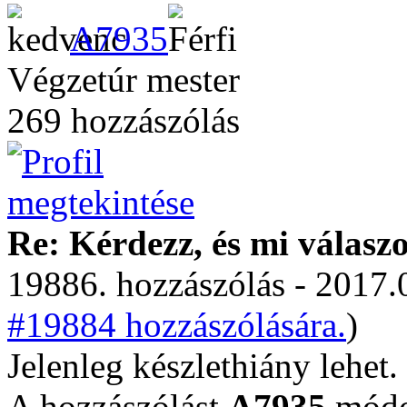
A7935
Végzetúr mester
269 hozzászólás
Re: Kérdezz, és mi válasz
19886. hozzászólás - 2017.
#19884 hozzászólására.
)
Jelenleg készlethiány lehet.
A hozzászólást
A7935
módos