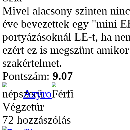
Mivel alacsony szinten nincs
éve bevezettek egy "mini EH
portyázásoknál LE-t, ha nem
ezért ez is megszünt amikor f
szakértelmet.
Pontszám:
9.07
Azyro
Végzetúr
72 hozzászólás