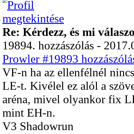
Re: Kérdezz, és mi válasz
19894. hozzászólás - 2017.
Prowler #19893 hozzászólás
VF-n ha az ellenfélnél ninc
LE-t. Kivélel ez alól a szöv
aréna, mivel olyankor fix L
mint EH-n.
V3 Shadowrun