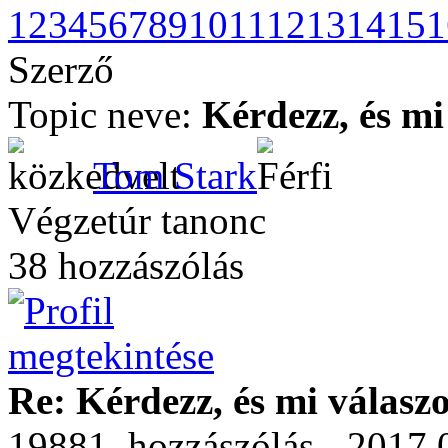
1
2
3
4
5
6
7
8
9
10
11
12
13
14
15
1
Szerző
Topic neve:
Kérdezz, és mi
Tom Stark
Végzetúr tanonc
38 hozzászólás
Re: Kérdezz, és mi válasz
19881. hozzászólás - 2017.