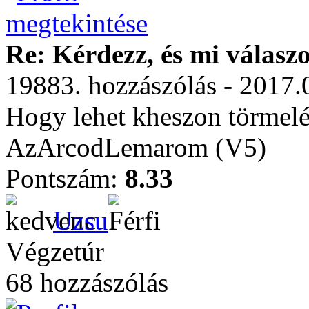
Re: Kérdezz, és mi válasz
19883. hozzászólás - 2017.
Hogy lehet kheszon törmelé
AzArcodLemarom (V5)
Pontszám:
8.33
Uzsu
Végzetúr
68 hozzászólás