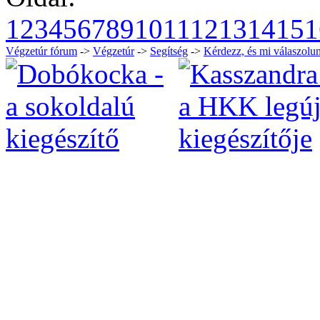
1
2
3
4
5
6
7
8
9
10
11
12
13
14
15
1
Végzetúr fórum
->
Végzetúr
->
Segítség
->
Kérdezz, és mi válaszolun