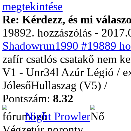
Re: Kérdezz, és mi válasz
19892. hozzászólás - 2017.
Shadowrun1990 #19889 hoz
zafír csatlós csatakő nem k
V1 - Unr34l Azúr Légió / e
JólesőHullaszag (V5) /
Pontszám:
8.32
Night Prowler
Végzetúr poronty