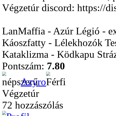
Végzetúr discord: https:/
LanMaffia - Azúr Légió - e
Káoszfatty - Lélekhozók Te
Kataklizma - Ködkapu Stráz
Pontszám:
7.80
Azyro
Végzetúr
72 hozzászólás