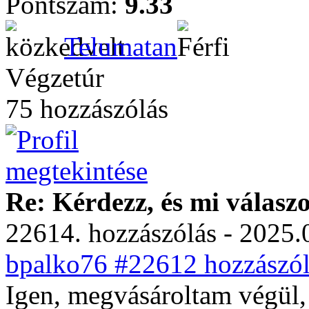
Pontszám:
9.33
Telumatan
Végzetúr
75 hozzászólás
Re: Kérdezz, és mi válasz
22614. hozzászólás - 2025.
bpalko76 #22612 hozzászól
Igen, megvásároltam végül