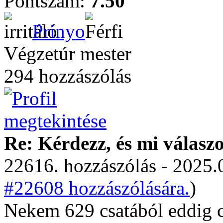
Pontszám:
7.50
Prinyo
Végzetúr mester
294 hozzászólás
Re: Kérdezz, és mi válasz
22616. hozzászólás - 2025.
#22608 hozzászólására.
)
Nekem 629 csatából eddig cs