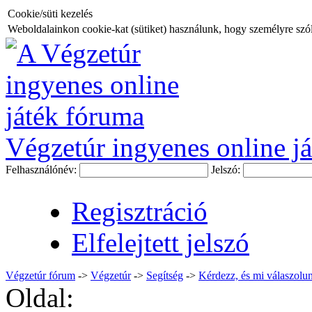
Cookie/süti kezelés
Weboldalainkon cookie-kat (sütiket) használunk, hogy személyre szóló
Végzetúr ingyenes online já
Felhasználónév:
Jelszó:
Regisztráció
Elfelejtett jelszó
Végzetúr fórum
->
Végzetúr
->
Segítség
->
Kérdezz, és mi válaszolun
Oldal: