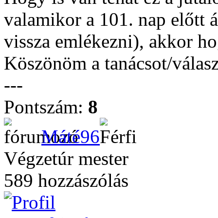
valamikor a 101. nap előtt 
vissza emlékezni), akkor h
Köszönöm a tanácsot/válasz
---
Pontszám:
8
Máté96
Végzetúr mester
589 hozzászólás