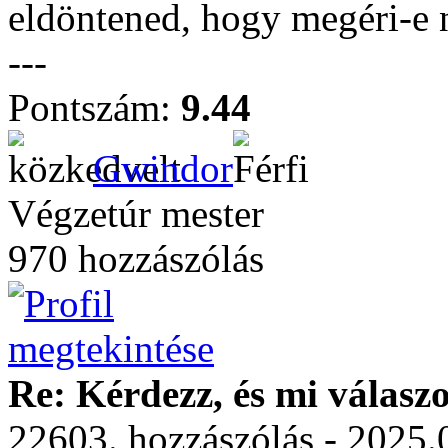
eldöntened, hogy megéri-e 
---
Pontszám:
9.44
Gwindor
Végzetúr mester
970 hozzászólás
Re: Kérdezz, és mi válasz
22603. hozzászólás - 2025.