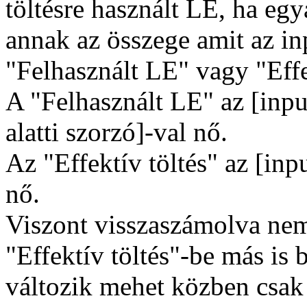
töltésre használt LE, ha egy
annak az összege amit az in
"Felhasznált LE" vagy "Effe
A "Felhasznált LE" az [input
alatti szorzó]-val nő.
Az "Effektív töltés" az [inp
nő.
Viszont visszaszámolva nem 
"Effektív töltés"-be más is 
változik mehet közben csak