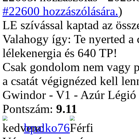
#22600 hozzászólására.
)
LE szívással kaptad az össz
Valahogy így: Te nyerted a 
lélekenergia és 640 TP!
Csak gondolom nem vagy pr
a csatát végignézed kell le
Gwindor - V1 - Azúr Légió
Pontszám:
9.11
bpalko76