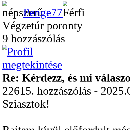
Penge77
Végzetúr poronty
9 hozzászólás
Re: Kérdezz, és mi válasz
22615. hozzászólás - 2025.
Sziasztok!
Rajtam kívül előfordult még