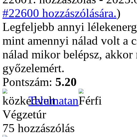
#22600 hozzászólására.
)
Legfeljebb annyi lélekenerg
mint amennyi nálad volt a c
nálad mikor belépsz, akko
győzelemért.
Pontszám:
5.20
Telumatan
Végzetúr
75 hozzászólás