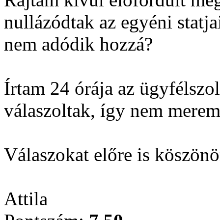
nullázódtak az egyéni statja
nem adódik hozzá?
Írtam 24 órája az ügyfélsz
válaszoltak, így nem merem 
Válaszokat előre is köszön
Attila