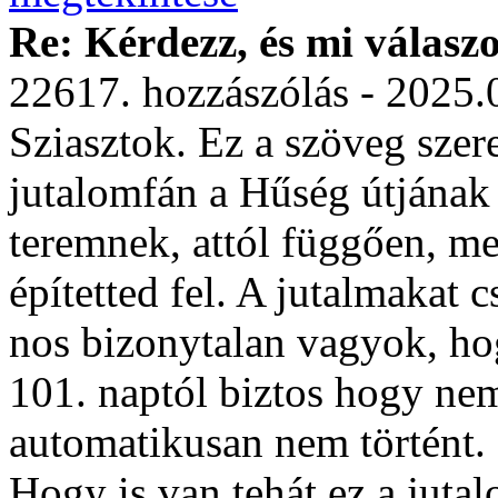
Re: Kérdezz, és mi válasz
22617. hozzászólás - 2025.
Sziasztok. Ez a szöveg szere
jutalomfán a Hűség útjának
teremnek, attól függően, me
építetted fel. A jutalmakat c
nos bizonytalan vagyok, ho
101. naptól biztos hogy ne
automatikusan nem történt.
Hogy is van tehát ez a jutal