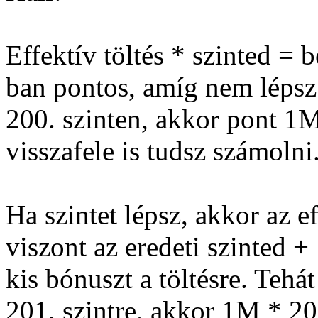
Effektív töltés * szinted = 
ban pontos, amíg nem lépsz 
200. szinten, akkor pont 1M 
visszafele is tudsz számolni
Ha szintet lépsz, akkor az e
viszont az eredeti szinted + 
kis bónuszt a töltésre. Tehá
201. szintre, akkor 1M * 2