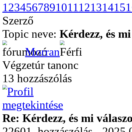
1
2
3
4
5
6
7
8
9
10
11
12
13
14
15
1
Szerző
Topic neve:
Kérdezz, és mi
Morran
Végzetúr tanonc
13 hozzászólás
Re: Kérdezz, és mi válasz
22601. hozzászólás - 2025.