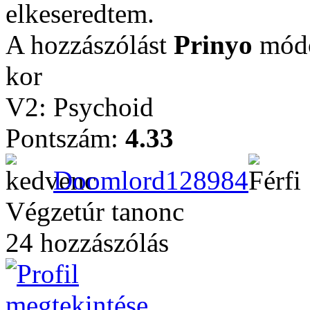
elkeseredtem.
A hozzászólást
Prinyo
módo
kor
V2: Psychoid
Pontszám:
4.33
Doomlord128984
Végzetúr tanonc
24 hozzászólás