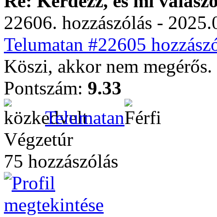
Re: Kérdezz, és mi válasz
22606. hozzászólás - 2025.
Telumatan #22605 hozzászó
Köszi, akkor nem megérős.
Pontszám:
9.33
Telumatan
Végzetúr
75 hozzászólás