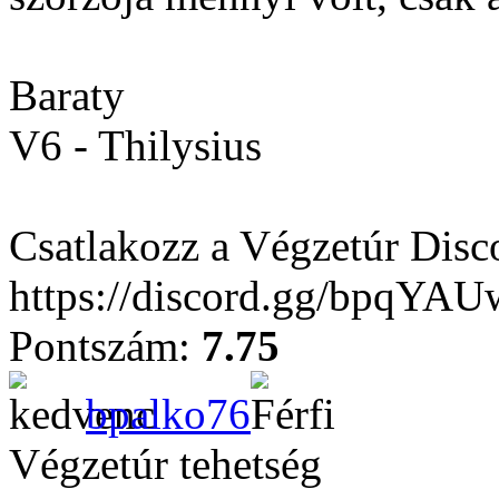
Baraty
V6 - Thilysius
Csatlakozz a Végzetúr Disc
https://discord.gg/bpqYA
Pontszám:
7.75
bpalko76
Végzetúr tehetség