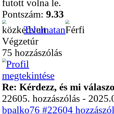
futott volna le.
Pontszám:
9.33
Telumatan
Végzetúr
75 hozzászólás
Re: Kérdezz, és mi válasz
22605. hozzászólás - 2025.
bpalko76 #22604 hozzászól