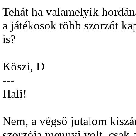
Tehát ha valamelyik hordán
a játékosok több szorzót ka
is?
Köszi, D
---
Hali!
Nem, a végső jutalom kiszá
szorzója mennyi volt, csak a