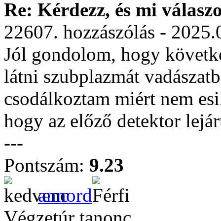
Re: Kérdezz, és mi válasz
22607. hozzászólás - 2025.
Jól gondolom, hogy követk
látni szubplazmát vadászatb
csodálkoztam miért nem esi
hogy az előző detektor lejár
---
Pontszám:
9.23
annord
Végzetúr tanonc