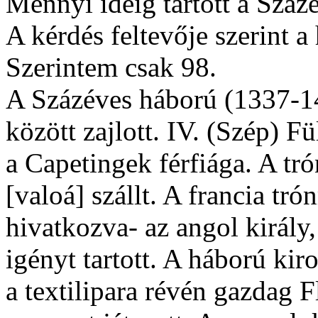
Mennyi ideig tartott a Száz
A kérdés feltevője szerint a
Szerintem csak 98.
A Százéves háború (1337-14
között zajlott. IV. (Szép) F
a Capetingek férfiága. A tró
[valoá] szállt. A francia tró
hivatkozva- az angol király
igényt tartott. A háború kir
a textilipara révén gazdag F