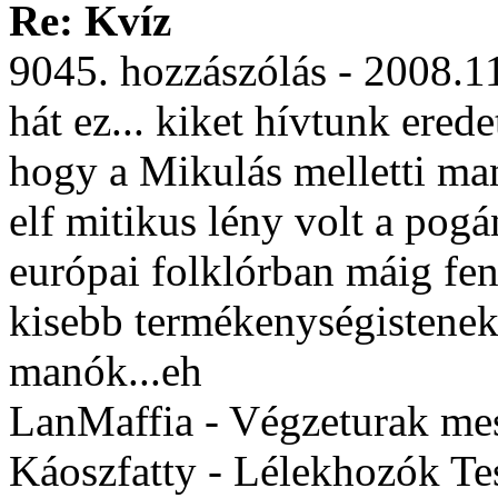
Re: Kvíz
9045. hozzászólás - 2008.1
hát ez... kiket hívtunk ered
hogy a Mikulás melletti man
elf mitikus lény volt a pog
európai folklórban máig fen
kisebb termékenységistenek 
manók...eh
LanMaffia - Végzeturak mes
Káoszfatty - Lélekhozók Te