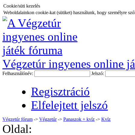
Cookie/süti kezelés
Weboldalainkon cookie-kat (sütiket) használunk, hogy személyre szóló
Végzetúr ingyenes online já
Felhasználónév:
Jelszó:
Regisztráció
Elfelejtett jelszó
Végzetúr fórum
->
Végzetúr
->
Panaszok + kvíz
->
Kvíz
Oldal: