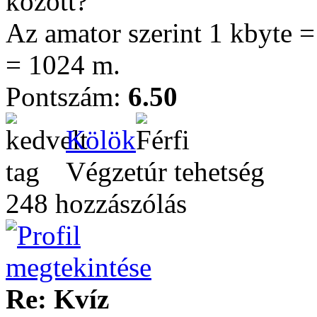
között?
Az amator szerint 1 kbyte =
= 1024 m.
Pontszám:
6.50
Kölök
Végzetúr tehetség
248 hozzászólás
Re: Kvíz