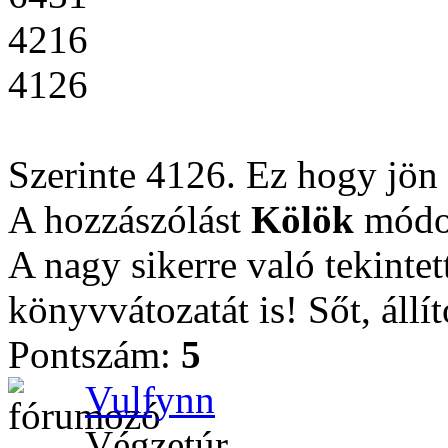
4216
4126
Szerinte 4126. Ez hogy jön 
A hozzászólást
Kölök
módos
A nagy sikerre való tekintet
könyvvátozatát is! Sőt, állí
Pontszám:
5
Vulfynn
Végzetúr