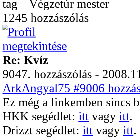
Végzetúr mester
1245 hozzászólás
Re: Kvíz
9047. hozzászólás - 2008.11
ArkAngyal75 #9006 hozzász
Ez még a linkemben sincs 
HKK segédlet:
itt
vagy
itt
.
Drizzt segédlet:
itt
vagy
itt
.