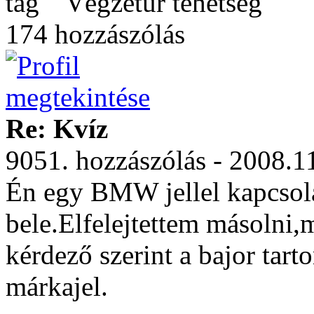
Végzetúr tehetség
174 hozzászólás
Re: Kvíz
9051. hozzászólás - 2008.1
Én egy BMW jellel kapcsola
bele.Elfelejtettem másolni
kérdező szerint a bajor tarto
márkajel.