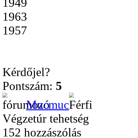
1949
1963
1957
Kérdőjel?
Pontszám:
5
Mucmuc
Végzetúr tehetség
152 hozzászólás