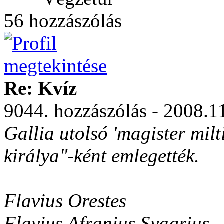
56 hozzászólás
Re: Kvíz
9044. hozzászólás - 2008.1
Gallia utolsó 'magister mil
királya"-ként emlegették.
Flavius Orestes
Flavius Afranius Syagrius