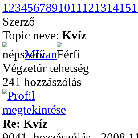
1
2
3
4
5
6
7
8
9
10
11
12
13
14
15
1
Szerző
Topic neve:
Kvíz
MIvan
Végzetúr tehetség
241 hozzászólás
Re: Kvíz
9041. hozzászólás - 2008.11