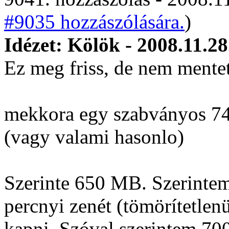
#9035 hozzászólására.
)
Idézet: Kölök - 2008.11.28
Ez meg friss, de nem mentet
mekkora egy szabványos 74
(vagy valami hasonlo)
Szerinte 650 MB. Szerintem
percnyi zenét (tömörítetlen
kapni. Szóval szerintem 70