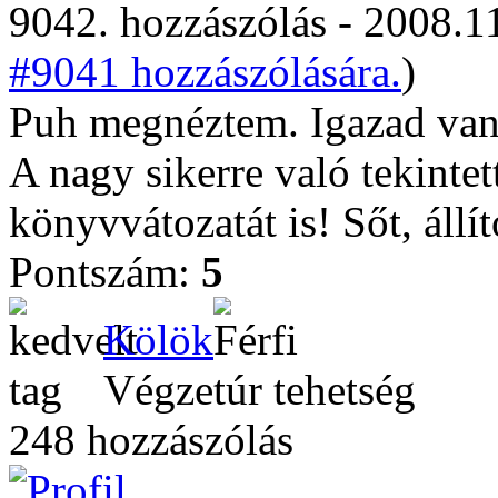
9042. hozzászólás - 2008.11
#9041 hozzászólására.
)
Puh megnéztem. Igazad va
A nagy sikerre való tekintet
könyvvátozatát is! Sőt, állí
Pontszám:
5
Kölök
Végzetúr tehetség
248 hozzászólás