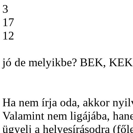
3
17
12
jó de melyikbe? BEK, KEK, 
Ha nem írja oda, akkor nyi
Valamint nem ligájába, hane
ügyelj a helyesírásodra (fő