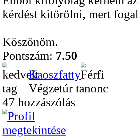
Ebből kifolyólag kérném az 
kérdést kitörölni, mert fog
Köszönöm.
Pontszám:
7.50
Kaoszfatty
Végzetúr tanonc
47 hozzászólás