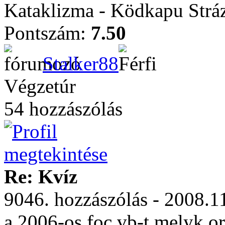
Kataklizma - Ködkapu Stráz
Pontszám:
7.50
Stalker88
Végzetúr
54 hozzászólás
Re: Kvíz
9046. hozzászólás - 2008.1
a 2006-os foc vb-t melyk or