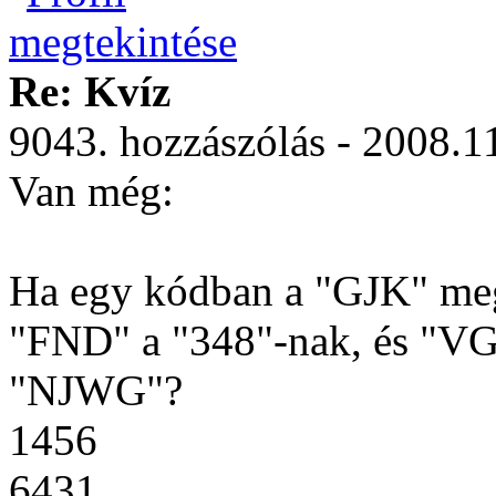
Re: Kvíz
9043. hozzászólás - 2008.1
Van még:
Ha egy kódban a "GJK" meg
"FND" a "348"-nak, és "VG
"NJWG"?
1456
6431