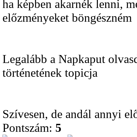
ha képben akarnék lenni, mé
előzményeket böngészném
Legalább a Napkaput olvasd
történetének topicja
Szívesen, de andál annyi el
Pontszám:
5