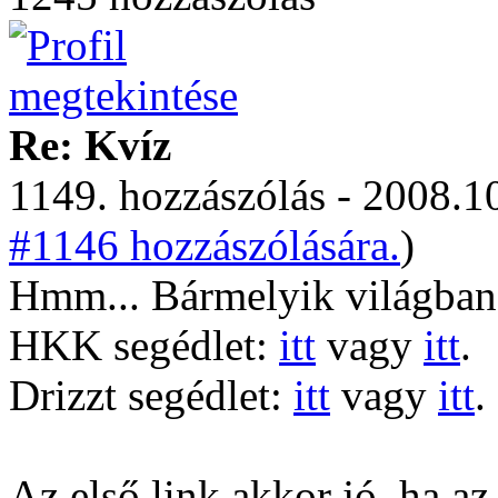
Re: Kvíz
1149. hozzászólás - 2008.10
#1146 hozzászólására.
)
Hmm... Bármelyik világban
HKK segédlet:
itt
vagy
itt
.
Drizzt segédlet:
itt
vagy
itt
.
Az első link akkor jó, ha az