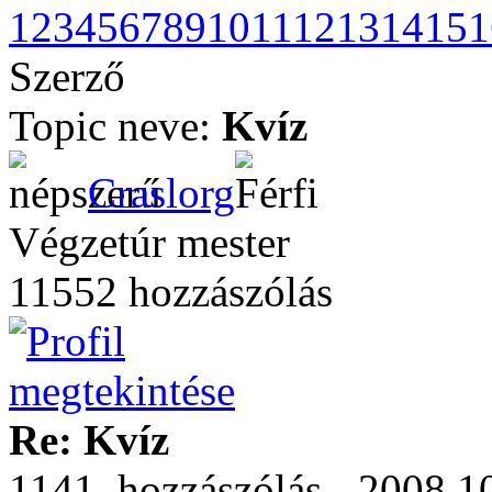
1
2
3
4
5
6
7
8
9
10
11
12
13
14
15
1
Szerző
Topic neve:
Kvíz
Craslorg
Végzetúr mester
11552 hozzászólás
Re: Kvíz
1141. hozzászólás - 2008.10