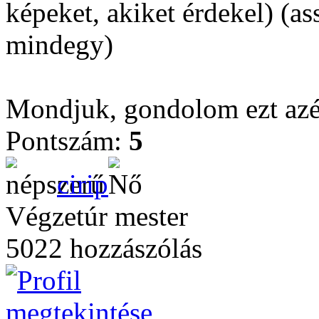
képeket, akiket érdekel) (a
mindegy)
Mondjuk, gondolom ezt azér
Pontszám:
5
cirip
Végzetúr mester
5022 hozzászólás