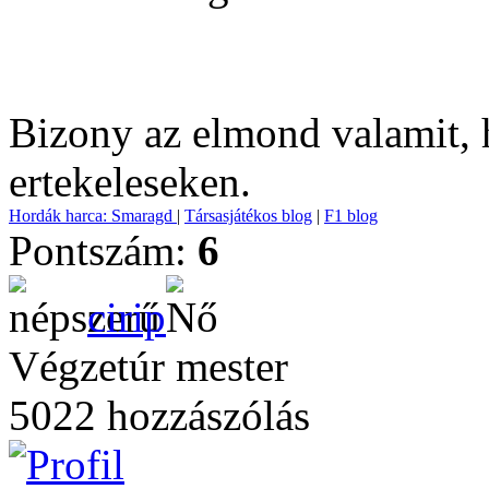
Bizony az elmond valamit, 
ertekeleseken.
Hordák harca: Smaragd
|
Társasjátékos blog
|
F1 blog
Pontszám:
6
cirip
Végzetúr mester
5022 hozzászólás