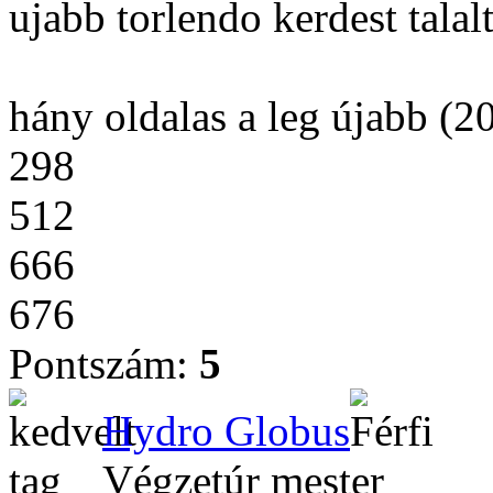
ujabb torlendo kerdest talal
hány oldalas a leg újabb (
298
512
666
676
Pontszám:
5
Hydro Globus
Végzetúr mester