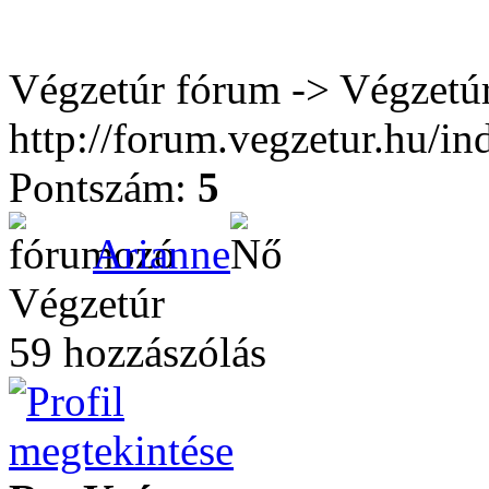
Végzetúr fórum -> Végzetú
http://forum.vegzetur.hu/in
Pontszám:
5
Arianne
Végzetúr
59 hozzászólás