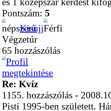
es 1 kozepszar kerdest kifo
Pontszám:
5
Kisujj
Végzetúr
65 hozzászólás
Re: Kvíz
1155. hozzászólás - 2008.1
Pisti 1995-ben született. H