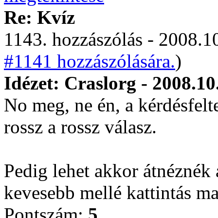
Re: Kvíz
1143. hozzászólás - 2008.10
#1141 hozzászólására.
)
Idézet: Craslorg - 2008.10
No meg, ne én, a kérdésfel
rossz a rossz válasz.
Pedig lehet akkor átnéznék a
kevesebb mellé kattintás m
Pontszám:
5