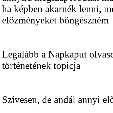
ha képben akarnék lenni, mé
előzményeket böngészném
Legalább a Napkaput olvasd
történetének topicja
Szívesen, de andál annyi el