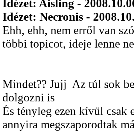
Idézet: Aisling - 2008.10.0
Idézet: Necronis - 2008.10
Ehh, ehh, nem erről van sz
többi topicot, ideje lenne n
Mindet?? Jujj
Az túl sok be
dolgozni is
És tényleg ezen kívül csak 
annyira megszaporodtak más