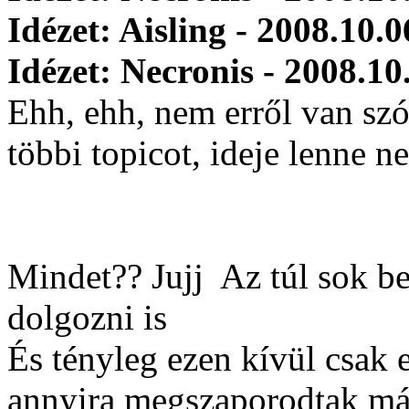
Idézet: Aisling - 2008.10.0
Idézet: Necronis - 2008.10
Ehh, ehh, nem erről van sz
többi topicot, ideje lenne n
Mindet?? Jujj
Az túl sok be
dolgozni is
És tényleg ezen kívül csak 
annyira megszaporodtak más