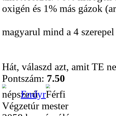
oxigén és 1% más gázok (ar
magyarul mind a 4 szerepel
Hát, válaszd azt, amit TE n
Pontszám:
7.50
Endyr
Végzetúr mester