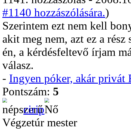
#1140 hozzászólására.
)
Szerintem ezt nem kell bony
akit meg nem, azt ez a rész
én, a kérdésfeltevő írjam m
válasz.
-
Ingyen póker, akár privá
Pontszám:
5
cirip
Végzetúr mester