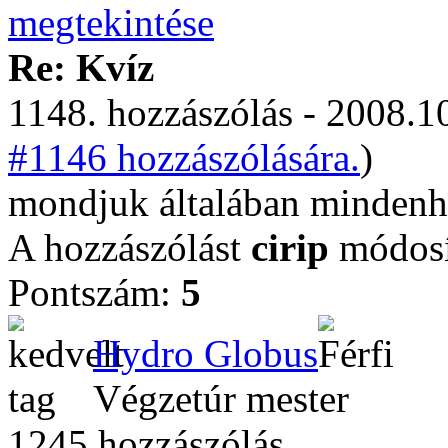
Re: Kvíz
1148. hozzászólás - 2008.10
#1146 hozzászólására.
)
mondjuk általában mindenh
A hozzászólást
cirip
módosí
Pontszám:
5
Hydro Globus
Végzetúr mester
1245 hozzászólás