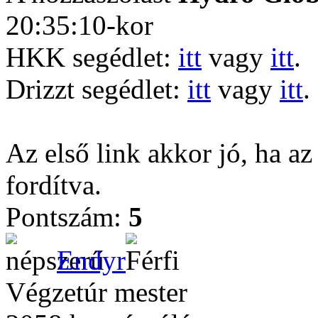
20:35:10-kor
HKK segédlet:
itt
vagy
itt
.
Drizzt segédlet:
itt
vagy
itt
.
Az első link akkor jó, ha az
fordítva.
Pontszám:
5
Endyr
Végzetúr mester