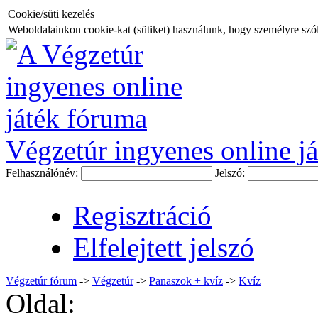
Cookie/süti kezelés
Weboldalainkon cookie-kat (sütiket) használunk, hogy személyre szóló
Végzetúr ingyenes online já
Felhasználónév:
Jelszó:
Regisztráció
Elfelejtett jelszó
Végzetúr fórum
->
Végzetúr
->
Panaszok + kvíz
->
Kvíz
Oldal: