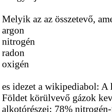
Melyik az az összetevő, ame
argon
nitrogén
radon
oxigén
es idezet a wikipediabol: A
Földet körülvevő gázok kev
alkotórészei: 78% nitrogén