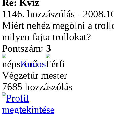
Re: Kvíz
1146. hozzászólás - 2008.1
Miért nehéz megölni a troll
milyen fajta trollokat?
Pontszám:
3
Kocos
Végzetúr mester
7685 hozzászólás