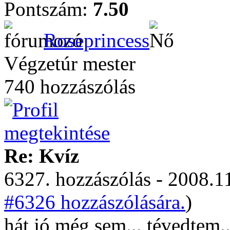
Pontszám:
7.50
Roseprincess
Végzetúr mester
740 hozzászólás
Re: Kvíz
6327. hozzászólás - 2008.11
#6326 hozzászólására.
)
hát jó még sem... tévedtem.