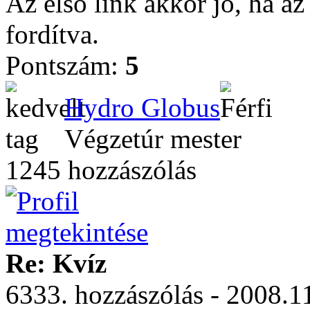
Az első link akkor jó, ha az
fordítva.
Pontszám:
5
Hydro Globus
Végzetúr mester
1245 hozzászólás
Re: Kvíz
6333. hozzászólás - 2008.11