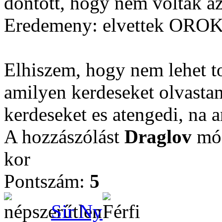
dontott, hogy nem voltak az
Eredemeny: elvettek OROKR
Elhiszem, hogy nem lehet to
amilyen kerdeseket olvastam
kerdeseket es atengedi, na a
A hozzászólást
Draglov
mód
kor
Pontszám:
5
Sir Ny