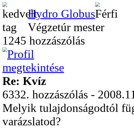
Hydro Globus
Végzetúr mester
1245 hozzászólás
Re: Kvíz
6332. hozzászólás - 2008.1
Melyik tulajdonságodtól fü
varázslatod?