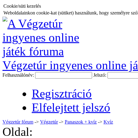
Cookie/süti kezelés
Weboldalainkon cookie-kat (sütiket) használunk, hogy személyre szóló
Végzetúr ingyenes online já
Felhasználónév:
Jelszó:
Regisztráció
Elfelejtett jelszó
Végzetúr fórum
->
Végzetúr
->
Panaszok + kvíz
->
Kvíz
Oldal: