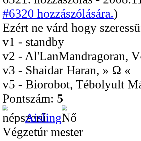
#6320 hozzászólására.
)
Ezért ne várd hogy szeress
v1 - standby
v2 - Al'LanMandragoran, 
v3 - Shaidar Haran, » Ω «
v5 - Biorobot, Tébolyult 
Pontszám:
5
Aisling
Végzetúr mester