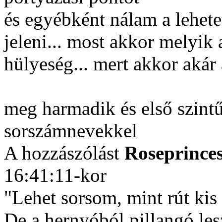
és egyébként nálam a lehete
jeleni... most akkor melyik
hülyeség... mert akkor akár a
meg harmadik és első szint
sorszámnevekkel
A hozzászólást
Roseprince
16:41:11-kor
"Lehet sorsom, mint rút kis
De a hernyóból pillangó les