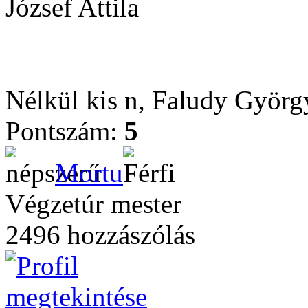
József Attila
Nélkül kis n, Faludy Györg
Pontszám:
5
Mortu
Végzetúr mester
2496 hozzászólás