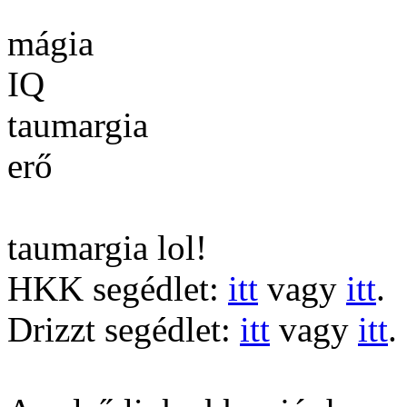
mágia
IQ
taumargia
erő
taumargia lol!
HKK segédlet:
itt
vagy
itt
.
Drizzt segédlet:
itt
vagy
itt
.