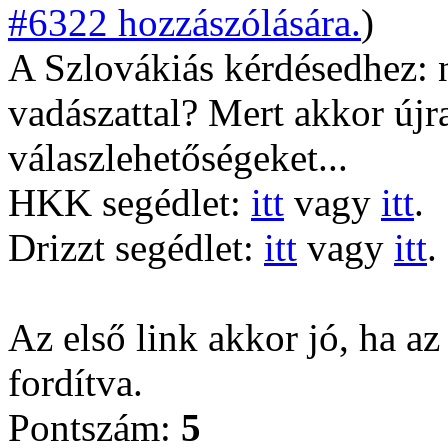
#6322 hozzászólására.
)
A Szlovákiás kérdésedhez: 
vadászattal? Mert akkor újrat
válaszlehetőségeket...
HKK segédlet:
itt
vagy
itt
.
Drizzt segédlet:
itt
vagy
itt
.
Az első link akkor jó, ha az
fordítva.
Pontszám:
5