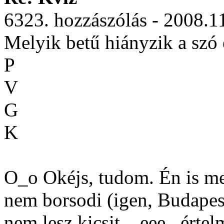
6323. hozzászólás - 2008.1
Melyik betű hiányzik a szó e
P
V
G
K
O_o Okéjs, tudom. Én is m
nem borsodi (igen, Budapest
nem lesz kicsit... eee.. érte