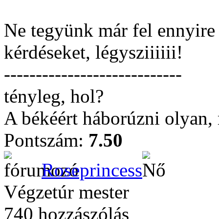
Ne tegyünk már fel ennyire 
kérdéseket, légysziiiiii!
----------------------------
tényleg, hol?
A békéért háborúzni olyan, 
Pontszám:
7.50
Roseprincess
Végzetúr mester
740 hozzászólás