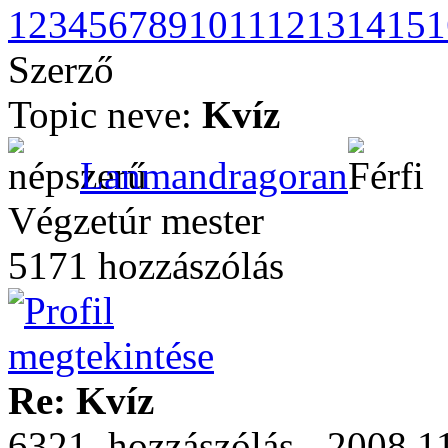
1
2
3
4
5
6
7
8
9
10
11
12
13
14
15
1
Szerző
Topic neve:
Kvíz
Lanmandragoran
Végzetúr mester
5171 hozzászólás
Re: Kvíz
6321. hozzászólás - 2008.11