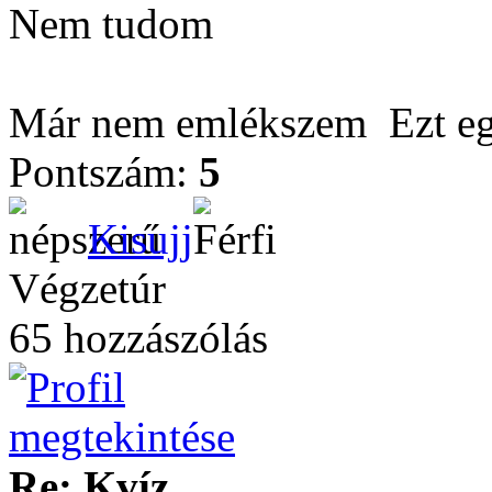
Nem tudom
Már nem emlékszem
Ezt eg
Pontszám:
5
Kisujj
Végzetúr
65 hozzászólás
Re: Kvíz