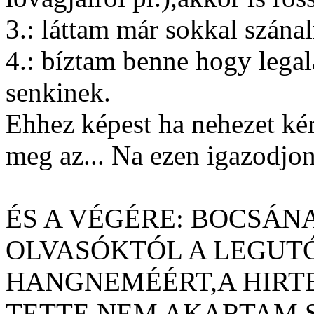
3.: láttam már sokkal szánal
4.: bíztam benne hogy legal
senkinek.
Ehhez képest ha nehezet ké
meg az... Na ezen igazodjon 
ÉS A VÉGÉRE: BOCSÁN
OLVASÓKTÓL A LEGUT
HANGNEMÉÉRT,A HIRT
TETTE.NEM AKARTAM 