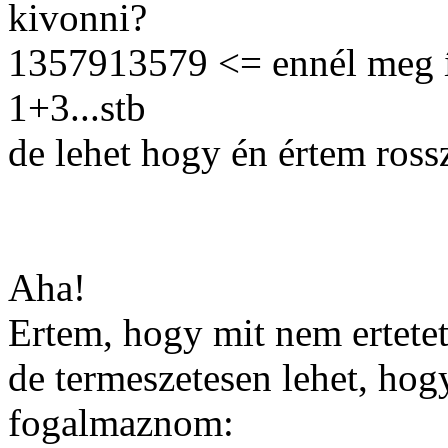
kivonni?
1357913579 <= ennél meg í
1+3...stb
de lehet hogy én értem ros
Aha!
Ertem, hogy mit nem ertetet
de termeszetesen lehet, hog
fogalmaznom: