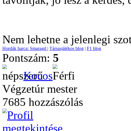
Nem lehetne a jelenlegi szot
Hordák harca: Smaragd
|
Társasjátékos blog
|
F1 blog
Pontszám:
5
Kocos
Végzetúr mester
7685 hozzászólás