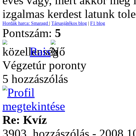
eves vagy, mert akkor meg 
izgalmas kerdest latunk tole
Hordák harca: Smaragd
|
Társasjátékos blog
|
F1 blog
Pontszám:
5
Rais
Végzetúr poronty
5 hozzászólás
Re: Kvíz
3903. hozzászólás - 2008.1