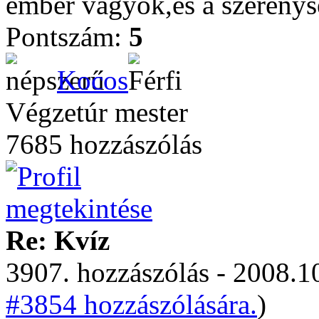
ember vagyok,és a szerénys
Pontszám:
5
Kocos
Végzetúr mester
7685 hozzászólás
Re: Kvíz
3907. hozzászólás - 2008.10
#3854 hozzászólására.
)