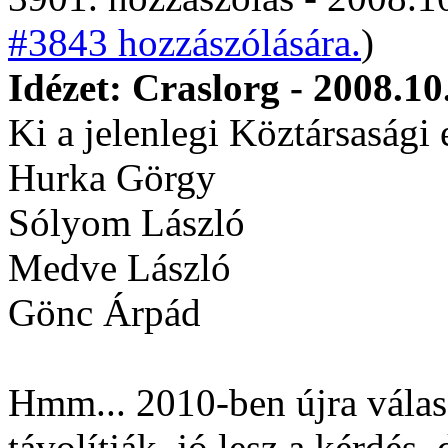
#3843 hozzászólására.
)
Idézet: Craslorg - 2008.10
Ki a jelenlegi Köztársasági
Hurka Görgy
Sólyom László
Medve László
Gönc Árpád
Hmm... 2010-ben újra válas
távolítják, jó lesz a kérdés,