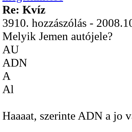
Re: Kvíz
3910. hozzászólás - 2008.1
Melyik Jemen autójele?
AU
ADN
A
Al
Haaaat, szerinte ADN a jo v