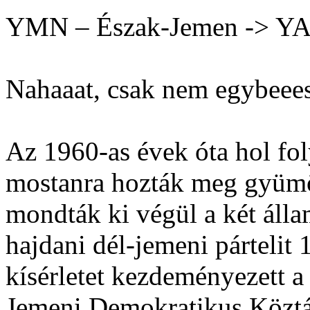
YMN – Észak-Jemen -> Y
Nahaaat, csak nem egybeees
Az 1960-as évek óta hol fol
mostanra hozták meg gyümö
mondták ki végül a két állam
hajdani dél-jemeni pártelit 
kísérletet kezdeményezett a
Jemeni Demokratikus Köztá