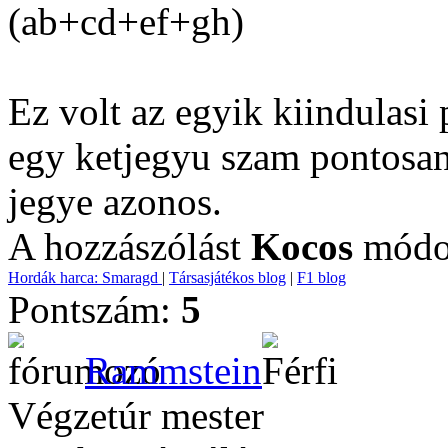
(ab+cd+ef+gh)
Ez volt az egyik kiindulas
egy ketjegyu szam pontosan 
jegye azonos.
A hozzászólást
Kocos
módos
Hordák harca: Smaragd
|
Társasjátékos blog
|
F1 blog
Pontszám:
5
Rammstein
Végzetúr mester