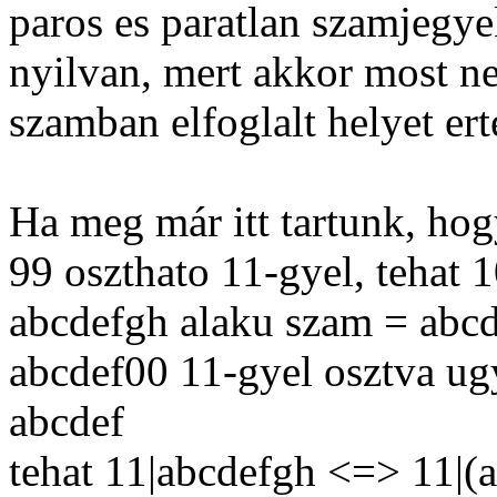
paros es paratlan szamjegye
nyilvan, mert akkor most n
szamban elfoglalt helyet ert
Ha meg már itt tartunk, hog
99 oszthato 11-gyel, tehat 
abcdefgh alaku szam = abc
abcdef00 11-gyel osztva ug
abcdef
tehat 11|abcdefgh <=> 11|(