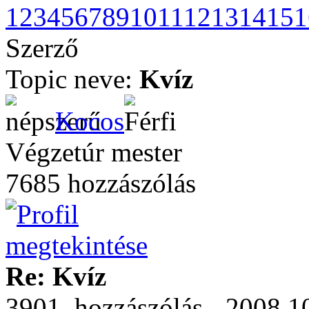
1
2
3
4
5
6
7
8
9
10
11
12
13
14
15
1
Szerző
Topic neve:
Kvíz
Kocos
Végzetúr mester
7685 hozzászólás
Re: Kvíz
3901. hozzászólás - 2008.10