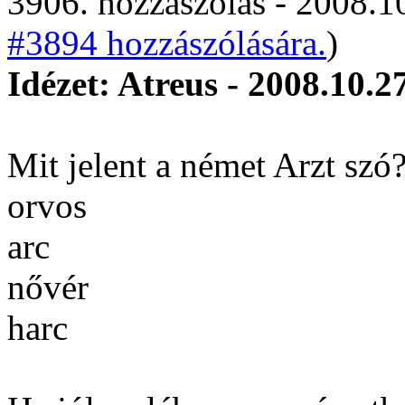
3906. hozzászólás - 2008.10
#3894 hozzászólására.
)
Idézet: Atreus - 2008.10.2
Mit jelent a német Arzt szó
orvos
arc
nővér
harc