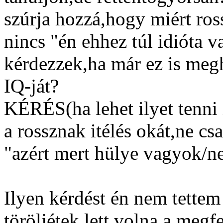
szúrja hozzá,hogy miért ros
nincs "én ehhez túl idióta
kérdezzek,ha már ez is meg
IQ-ját?
KÉRÉS(ha lehet ilyet tenni 
a rossznak itélés okát,ne cs
"azért mert hülye vagyok/n
Ilyen kérdést én nem tettem
töröljétek lett volna a megf