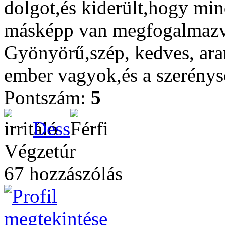
dolgot,és kiderült,hogy mi
másképp van megfogalmaz
Gyönyörű,szép, kedves, aran
ember vagyok,és a szerénys
Pontszám:
5
Dess
Végzetúr
67 hozzászólás