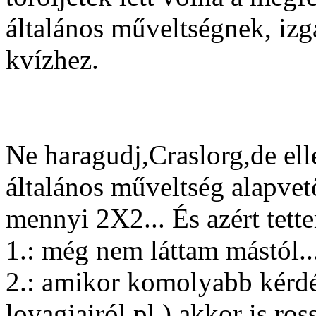
általános műveltségnek, izg
kvízhez.
Ne haragudj,Craslorg,de ell
általános műveltség alapvet
mennyi 2X2... És azért tette
1.: még nem láttam mástól..
2.: amikor komolyabb kérdés
lovagjairól pl.),akkor is ross