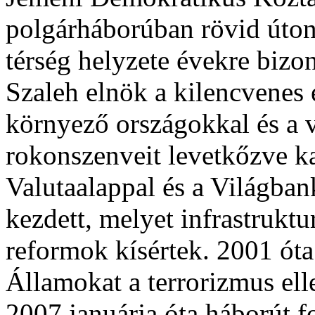
polgárháborúban rövid úton 
térség helyzete évekre bizon
Szaleh elnök a kilencvenes 
környező országokkal és a v
rokonszenveit levetkőzve k
Valutaalappal és a Világbank
kezdett, melyet infrastruktu
reformok kísértek. 2001 ót
Államokat a terrorizmus el
2007 januárja óta háborút fo