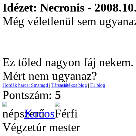
Idézet: Necronis - 2008.10
Még véletlenül sem ugyanaz.
Ez tőled nagyon fáj nekem
Mért nem ugyanaz?
Hordák harca: Smaragd
|
Társasjátékos blog
|
F1 blog
Pontszám:
5
Kocos
Végzetúr mester