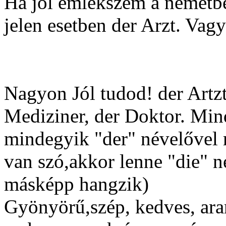
Ha jól emlékszem a németb
jelen esetben der Arzt. Vag
Nagyon Jól tudod! der Artz
Mediziner, der Doktor. Mind
mindegyik "der" névelővel
van szó,akkor lenne "die" n
másképp hangzik)
Gyönyörű,szép, kedves, aran