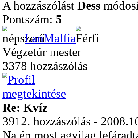
A hozzászólást
Dess
módosít
Pontszám:
5
LanMaffia
Végzetúr mester
3378 hozzászólás
Re: Kvíz
3912. hozzászólás - 2008.1
Na én most agyilag lefáradt