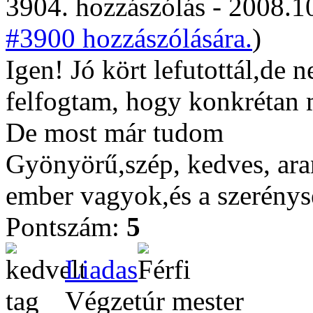
3904. hozzászólás - 2008.10
#3900 hozzászólására.
)
Igen! Jó kört lefutottál,de n
felfogtam, hogy konkrétan 
De most már tudom
Gyönyörű,szép, kedves, aran
ember vagyok,és a szerénys
Pontszám:
5
Liadas
Végzetúr mester