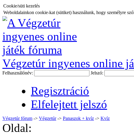
Cookie/süti kezelés
Weboldalainkon cookie-kat (sütiket) használunk, hogy személyre szóló
Végzetúr ingyenes online já
Felhasználónév:
Jelszó:
Regisztráció
Elfelejtett jelszó
Végzetúr fórum
->
Végzetúr
->
Panaszok + kvíz
->
Kvíz
Oldal: