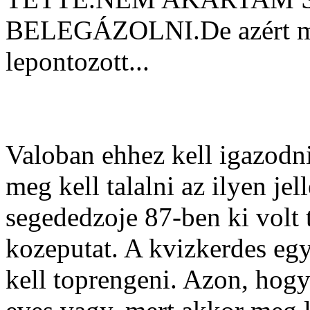
BELEGÁZOLNI.De azért mé
lepontozott...
Valoban ehhez kell igazodn
meg kell talalni az ilyen je
segededzoje 87-ben ki volt 
kozeputat. A kvizkerdes egy
kell toprengeni. Azon, hog