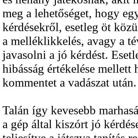
meg a lehetőséget, hogy eg
kérdésekről, esetleg öt közü
a melléklikkelés, avagy a té
javasolni a jó kérdést. Eset
hibásság értékelése mellett 
kommentet a vadászat után.
Talán így kevesebb marhaság
a gép által kiszórt jó kérdés
teljesítve a játszva tanítás r