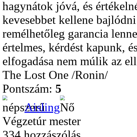
hagynátok jóvá, és értékel
kevesebbet kellene bajlódni
remélhetőleg garancia lenne
értelmes, kérdést kapunk, é
elfogadása nem múlik az ell
The Lost One /Ronin/
Pontszám:
5
Aisling
Végzetúr mester
334 hozzászólás