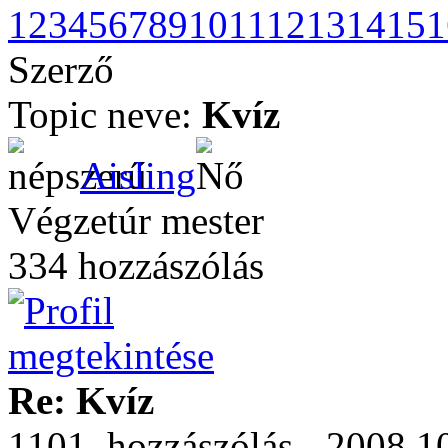
1
2
3
4
5
6
7
8
9
10
11
12
13
14
15
1
Szerző
Topic neve:
Kvíz
Aisling
Végzetúr mester
334 hozzászólás
Re: Kvíz
1101. hozzászólás - 2008.10