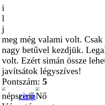
i
l
j
meg még valami volt. Csak
nagy betűvel kezdjük. Leg
volt. Ezért simán össze lehet
javítsátok légyszíves!
Pontszám:
5
cirip