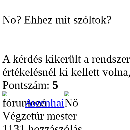
No? Ehhez mit szóltok?
A kérdés kikerült a rendsz
értékelésnél ki kellett vol
Pontszám:
5
Awenhai
Végzetúr mester
1131 hozzászólás