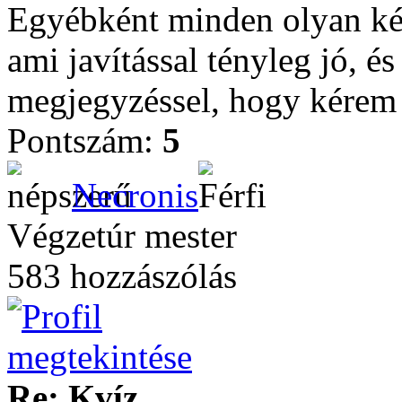
Egyébként minden olyan kér
ami javítással tényleg jó, és
megjegyzéssel, hogy kérem 
Pontszám:
5
Necronis
Végzetúr mester
583 hozzászólás
Re: Kvíz