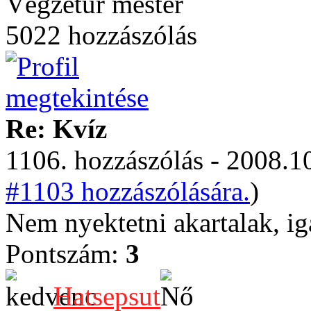
Végzetúr mester
5022 hozzászólás
Re: Kvíz
1106. hozzászólás - 2008.10
#1103 hozzászólására.
)
Nem nyektetni akartalak, i
Pontszám:
3
Hatsepsut