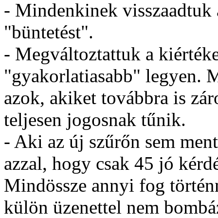
- Mindenkinek visszaadtuk a
"büntetést".
- Megváltoztattuk a kiérték
"gyakorlatiasabb" legyen. 
azok, akiket továbbra is zár
teljesen jogosnak tűnik.
- Aki az új szűrőn sem ment
azzal, hogy csak 45 jó kérdé
Mindössze annyi fog történn
külön üzenettel nem bombáz