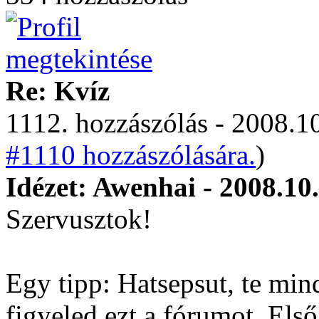
Re: Kvíz
1112. hozzászólás - 2008.10
#1110 hozzászólására.
)
Idézet: Awenhai - 2008.10
Szervusztok!
Egy tipp: Hatsepsut, te min
figyeled ezt a fórumot. Első