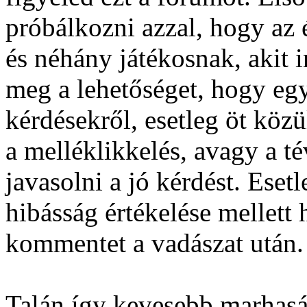
próbálkozni azzal, hogy az é
és néhány játékosnak, akit 
meg a lehetőséget, hogy eg
kérdésekről, esetleg öt közü
a melléklikkelés, avagy a té
javasolni a jó kérdést. Eset
hibásság értékelése mellett 
kommentet a vadászat után.
Talán így kevesebb marhaság