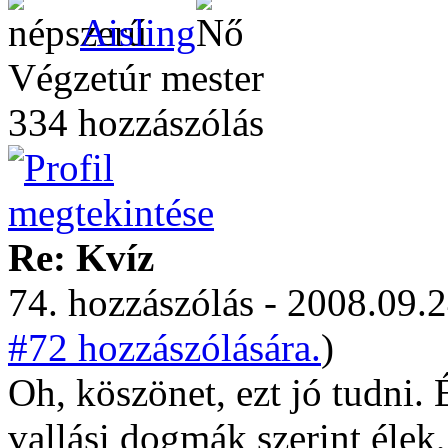
Aisling
Végzetúr mester
334 hozzászólás
Re: Kvíz
74. hozzászólás - 2008.09.2
#72 hozzászólására.
)
Oh, köszönet, ezt jó tudni.
vallási dogmák szerint élek