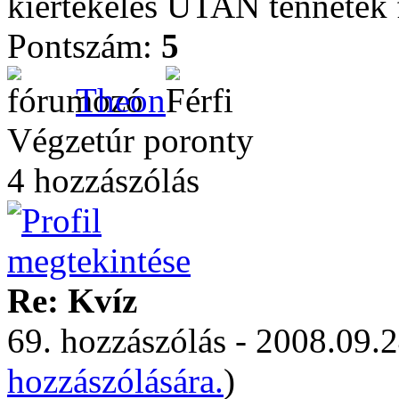
kiertekeles UTAN tennetek fe
Pontszám:
5
Theon
Végzetúr poronty
4 hozzászólás
Re: Kvíz
69. hozzászólás - 2008.09.2
hozzászólására.
)