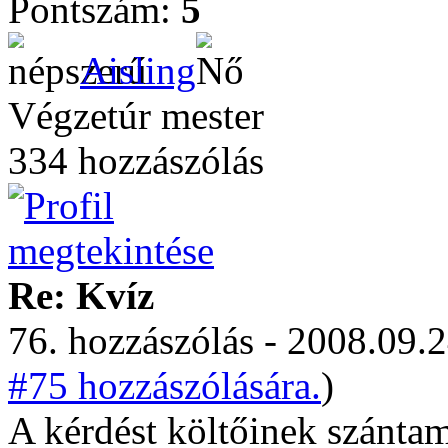
Pontszám:
5
Aisling
Végzetúr mester
334 hozzászólás
Re: Kvíz
76. hozzászólás - 2008.09.2
#75 hozzászólására.
)
A kérdést költőinek szánta