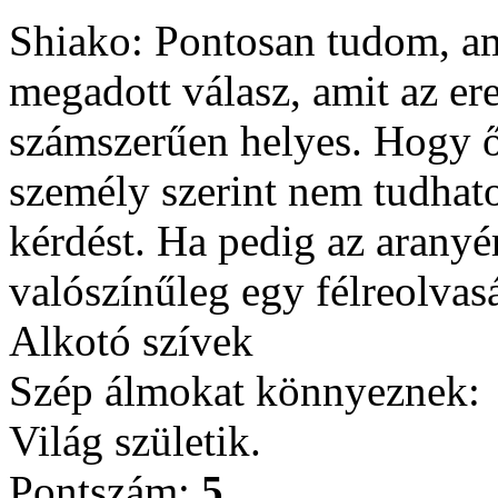
Shiako: Pontosan tudom, amit
megadott válasz, amit az ere
számszerűen helyes. Hogy ő
személy szerint nem tudhato
kérdést. Ha pedig az arany
valószínűleg egy félreolvas
Alkotó szívek
Szép álmokat könnyeznek:
Világ születik.
Pontszám:
5