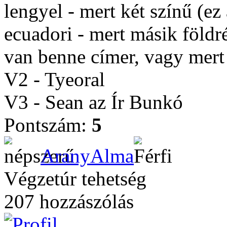
lengyel - mert két színű (ez
ecuadori - mert másik földr
van benne címer, vagy mert
V2 - Tyeoral
V3 - Sean az Ír Bunkó
Pontszám:
5
AranyAlma
Végzetúr tehetség
207 hozzászólás