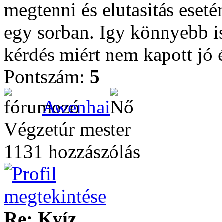
megtenni és elutasitás eset
egy sorban. Igy könnyebb is
kérdés miért nem kapott jó é
Pontszám:
5
Awenhai
Végzetúr mester
1131 hozzászólás
Re: Kvíz