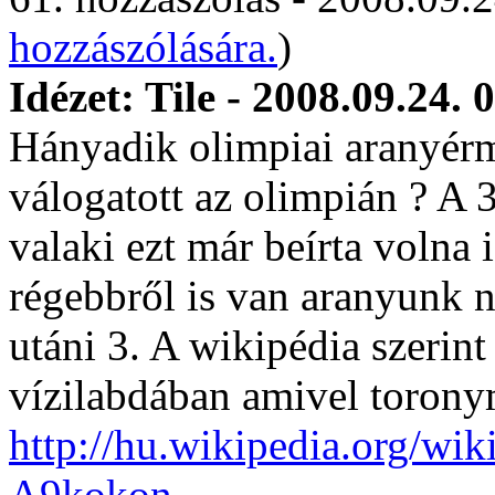
hozzászólására.
)
Idézet: Tile - 2008.09.24. 
Hányadik olimpiai aranyérm
válogatott az olimpián ? A 3
valaki ezt már beírta volna
régebbről is van aranyunk 
utáni 3. A wikipédia szerin
vízilabdában amivel torony
http://hu.wikipedia.or
A9kokon