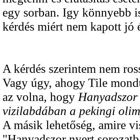
egy sorban. Igy könnyebb is
kérdés miért nem kapott jó é
A kérdés szerintem nem ross
Vagy úgy, ahogy Tile mondt
az volna, hogy
Hanyadszor 
vizilabdában a pekingi oli
A másik lehetőség, amire vis
"Hanyadszor nyert sorozatb