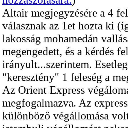
Altair megjegyzésére a 4 fe
válasznak az 1et hozta ki (í
lakosság mohamedán vallása
megengedett, és a kérdés fe
irányult...szerintem. Esetle
"keresztény" 1 feleség a me
Az Orient Express végálom
megfogalmazva. Az express
különböző végállomása volt,