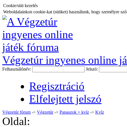
Cookie/süti kezelés
Weboldalainkon cookie-kat (sütiket) használunk, hogy személyre szóló
Végzetúr ingyenes online já
Felhasználónév:
Jelszó:
Regisztráció
Elfelejtett jelszó
Végzetúr fórum
->
Végzetúr
->
Panaszok + kvíz
->
Kvíz
Oldal: