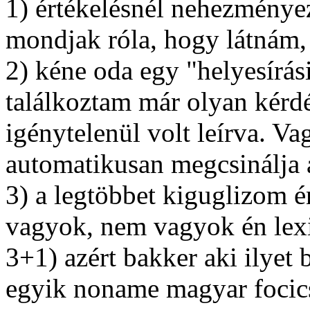
1) értékelésnél nehezménye
mondjak róla, hogy látnám, 
2) kéne oda egy "helyesírási
találkoztam már olyan kérdé
igénytelenül volt leírva. Va
automatikusan megcsinálja 
3) a legtöbbet kiguglizom én
vagyok, nem vagyok én le
3+1) azért bakker aki ilyet
egyik noname magyar focic