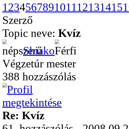
1
2
3
4
5
6
7
8
9
10
11
12
13
14
15
1
Szerző
Topic neve:
Kvíz
Shiako
Végzetúr mester
388 hozzászólás
Re: Kvíz
61. hozzászólás - 2008.09.2