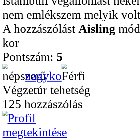
istambuli végállomást neke
nem emlékszem melyik volt
A hozzászólást
Aisling
módo
kor
Pontszám:
5
nagyko
Végzetúr tehetség
125 hozzászólás