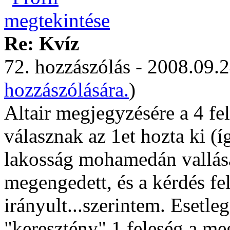
Re: Kvíz
72. hozzászólás - 2008.09.2
hozzászólására.
)
Altair megjegyzésére a 4 fe
válasznak az 1et hozta ki (í
lakosság mohamedán vallása
megengedett, és a kérdés fe
irányult...szerintem. Esetle
"keresztény" 1 feleség a m