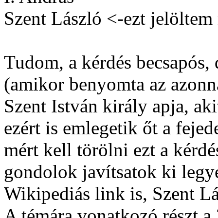
Szent László <-ezt jelöltem
Tudom, a kérdés becsapós, d
(amikor benyomta az azonnal
Szent István király apja, ak
ezért is emlegetik őt a fej
mért kell törölni ezt a kérdé
gondolok javítsatok ki legye
Wikipediás link is, Szent Lá
A témára vonatkozó részt a 