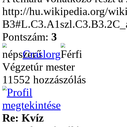
http://hu.wikipedia.org/
B3#L.C3.A1szl.C3.B3.2C_a
Pontszám:
3
Craslorg
Végzetúr mester
11552 hozzászólás
Re: Kvíz