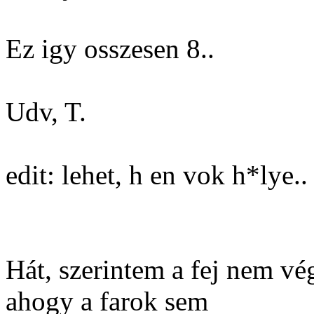
Ez igy osszesen 8..
Udv, T.
edit: lehet, h en vok h*lye.
Hát, szerintem a fej nem vé
ahogy a farok sem