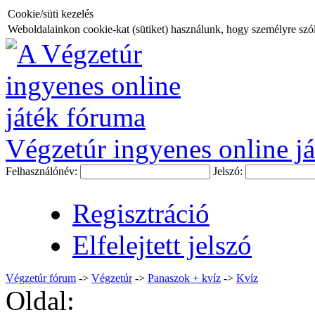
Cookie/süti kezelés
Weboldalainkon cookie-kat (sütiket) használunk, hogy személyre szóló
Végzetúr ingyenes online já
Felhasználónév:
Jelszó:
Regisztráció
Elfelejtett jelszó
Végzetúr fórum
->
Végzetúr
->
Panaszok + kvíz
->
Kvíz
Oldal: