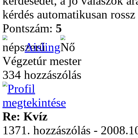
kérdésedet, a jó válaszok ar
kérdés automatikusan rossz 
Pontszám:
5
Aisling
Végzetúr mester
334 hozzászólás
Re: Kvíz
1371. hozzászólás - 2008.10