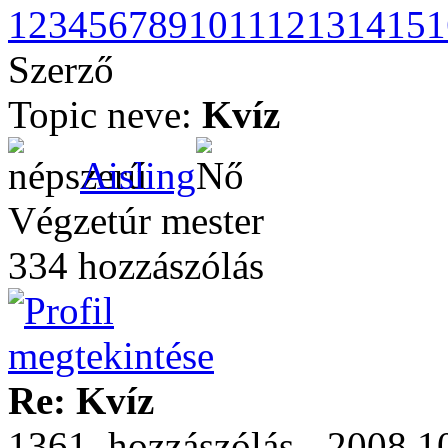
1
2
3
4
5
6
7
8
9
10
11
12
13
14
15
1
Szerző
Topic neve:
Kvíz
Aisling
Végzetúr mester
334 hozzászólás
Re: Kvíz
1361. hozzászólás - 2008.10