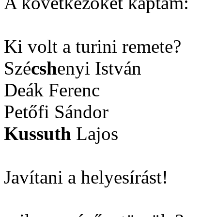
A következőket kaptam:
Ki volt a turini remete?
Szé
csh
enyi István
Deák Ferenc
Petőfi Sándor
Kussuth
Lajos
Javítani a helyesírást!