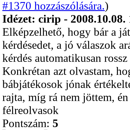
#1370 hozzászólására.
)
Idézet: cirip - 2008.10.08.
Elképzelhető, hogy bár a já
kérdésedet, a jó válaszok ar
kérdés automatikusan rossz 
Konkrétan azt olvastam, ho
bábjátékosok jónak értékelt
rajta, míg rá nem jöttem, é
félreolvasok
Pontszám:
5