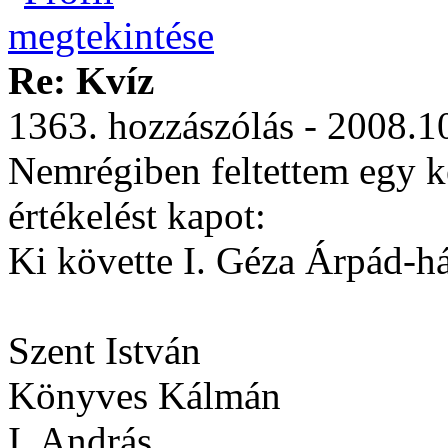
Re: Kvíz
1363. hozzászólás - 2008.1
Nemrégiben feltettem egy ké
értékelést kapot:
Ki követte I. Géza Árpád-há
Szent István
Könyves Kálmán
I. András