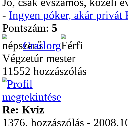
Jó, csak évszámos, közeli é
-
Ingyen póker, akár privá
Pontszám:
5
Craslorg
Végzetúr mester
11552 hozzászólás
Re: Kvíz
1376. hozzászólás - 2008.1