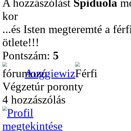
A hozzászólást
Spiduola
mó
kor
...és Isten megteremté a fér
ötlete!!!
Pontszám:
5
Auggiewiz
Végzetúr poronty
4 hozzászólás