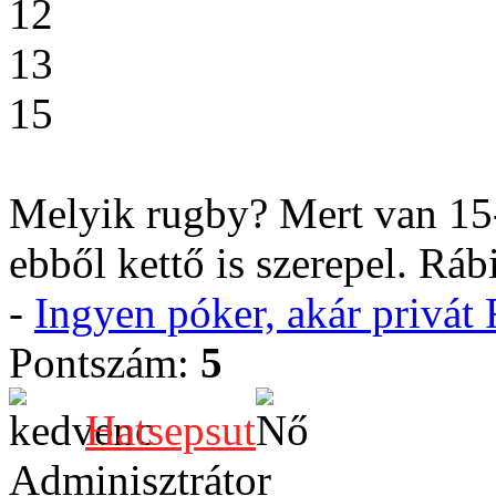
12
13
15
Melyik rugby? Mert van 15-ö
ebből kettő is szerepel. Ráb
-
Ingyen póker, akár privá
Pontszám:
5
Hatsepsut
Adminisztrátor