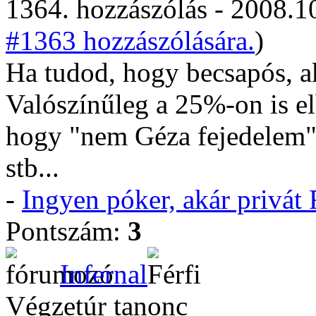
1364. hozzászólás - 2008.10
#1363 hozzászólására.
)
Ha tudod, hogy becsapós, a
Valószínűleg a 25%-on is el
hogy "nem Géza fejedelem"
stb...
-
Ingyen póker, akár privá
Pontszám:
3
Infernal
Végzetúr tanonc