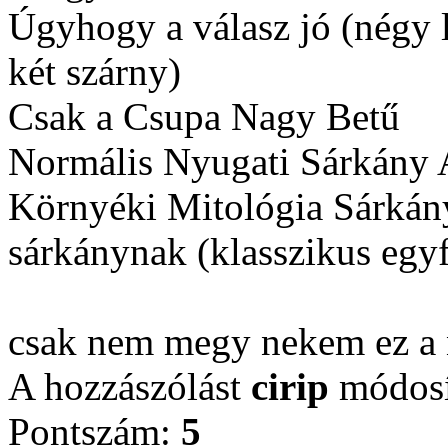
Úgyhogy a válasz jó (négy lá
két szárny)
Csak a Csupa Nagy Betű
Normális Nyugati Sárkány 
Környéki Mitológia Sárkánya
sárkánynak (klasszikus egy
csak nem megy nekem ez a 
A hozzászólást
cirip
módosí
Pontszám:
5