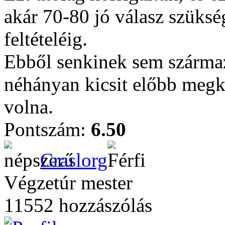
akár 70-80 jó válasz szüksé
feltételéig.
Ebből senkinek sem szárma
néhányan kicsit előbb megka
volna.
Pontszám:
6.50
Craslorg
Végzetúr mester
11552 hozzászólás