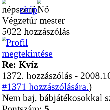
cirip
Végzetúr mester
5022 hozzászólás
Re: Kvíz
1372. hozzászólás - 2008.10
#1371 hozzászólására.
)
Nem baj, bábjátékosokkal 
Pontszám:
5