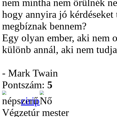
nem mintha nem örülnék neki
hogy annyira jó kérdéseket t
megbíznak bennem?
Egy olyan ember, aki nem o
különb annál, aki nem tudja
- Mark Twain
Pontszám:
5
cirip
Végzetúr mester