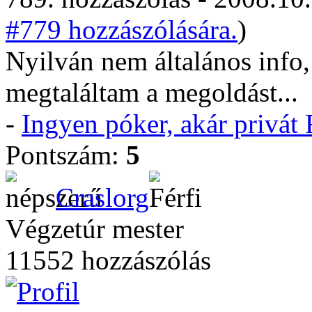
#779 hozzászólására.
)
Nyilván nem általános info,
megtaláltam a megoldást...
-
Ingyen póker, akár privá
Pontszám:
5
Craslorg
Végzetúr mester
11552 hozzászólás