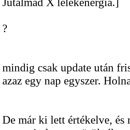
Jutalmad X lélekenergia.]
?
mindig csak update után fris
azaz egy nap egyszer. Hol
De már ki lett értékelve, é