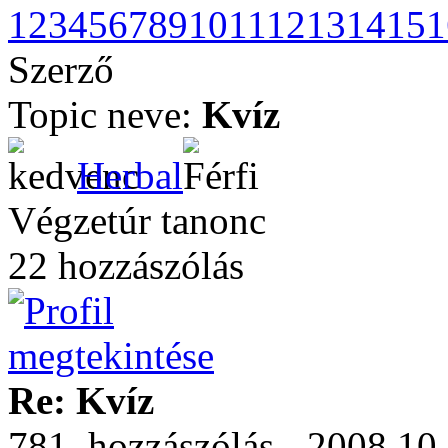
1
2
3
4
5
6
7
8
9
10
11
12
13
14
15
1
Szerző
Topic neve:
Kvíz
Herbal
Végzetúr tanonc
22 hozzászólás
Re: Kvíz
781. hozzászólás - 2008.10