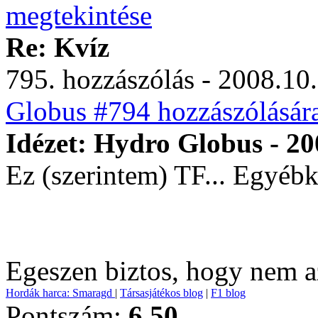
Re: Kvíz
795. hozzászólás - 2008.10.
Globus #794 hozzászólásár
Idézet: Hydro Globus - 20
Ez (szerintem) TF... Egyébk
Egeszen biztos, hogy nem a
Hordák harca: Smaragd
|
Társasjátékos blog
|
F1 blog
Pontszám:
6.50