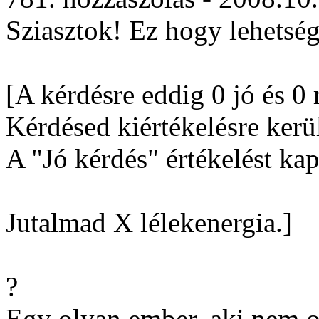
Sziasztok! Ez hogy lehetség
[A kérdésre eddig 0 jó és 0 
Kérdésed kiértékelésre kerül
A "Jó kérdés" értékelést kap
Jutalmad X lélekenergia.]
?
Egy olyan ember, aki nem o