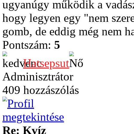
ugyanúgy működik a vadász
hogy legyen egy "nem szere
gomb, de eddig még nem ha
Pontszám:
5
Hatsepsut
Adminisztrátor
409 hozzászólás
Re: Kvíz