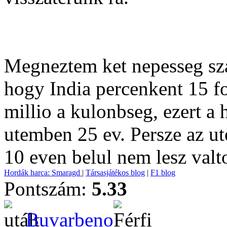
Megneztem ket nepesseg sz
hogy India percenkent 15 fo
millio a kulonbseg, ezert a
utemben 25 ev. Persze az ut
10 even belul nem lesz valt
Hordák harca: Smaragd
|
Társasjátékos blog
|
F1 blog
Pontszám:
5.33
Buvarbeno