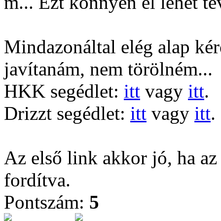
m... Ezt könnyen el lehet tév
Mindazonáltal elég alap ké
javítanám, nem törölném...
HKK segédlet:
itt
vagy
itt
.
Drizzt segédlet:
itt
vagy
itt
.
Az első link akkor jó, ha az
fordítva.
Pontszám:
5