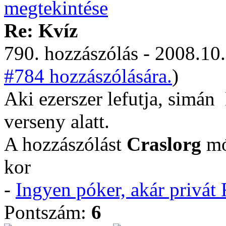
Re: Kvíz
790. hozzászólás - 2008.10.
#784 hozzászólására.
)
Aki ezerszer lefutja, simán
verseny alatt.
A hozzászólást
Craslorg
mó
kor
-
Ingyen póker, akár privá
Pontszám:
6