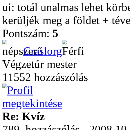
ui: totál unalmas lehet kör
kerüljék meg a földet + téve
Pontszám:
5
Craslorg
Végzetúr mester
11552 hozzászólás
Re: Kvíz
789. hozzászólás - 2008.10.