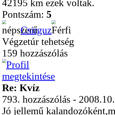
42195 km ezek voltak.
Pontszám:
5
Csirguz
Végzetúr tehetség
159 hozzászólás
Re: Kvíz
793. hozzászólás - 2008.10
Jó jellemű kalandozóként,m