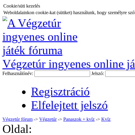
Cookie/süti kezelés
Weboldalainkon cookie-kat (sütiket) használunk, hogy személyre szóló
Végzetúr ingyenes online já
Felhasználónév:
Jelszó:
Regisztráció
Elfelejtett jelszó
Végzetúr fórum
->
Végzetúr
->
Panaszok + kvíz
->
Kvíz
Oldal: