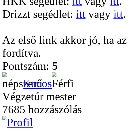
HKK segédlet:
itt
vagy
itt
.
Drizzt segédlet:
itt
vagy
itt
.
Az első link akkor jó, ha az
fordítva.
Pontszám:
5
Kocos
Végzetúr mester
7685 hozzászólás