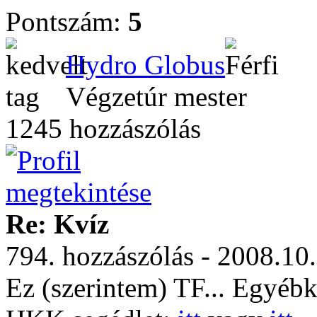
Pontszám:
5
Hydro Globus
Végzetúr mester
1245 hozzászólás
Re: Kvíz
794. hozzászólás - 2008.10
Ez (szerintem) TF... Egyébk