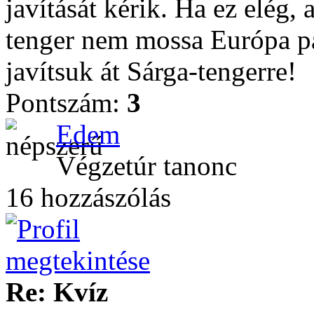
javítását kérik. Ha ez elég
tenger nem mossa Európa par
javítsuk át Sárga-tengerre!
Pontszám:
3
Edem
Végzetúr tanonc
16 hozzászólás
Re: Kvíz