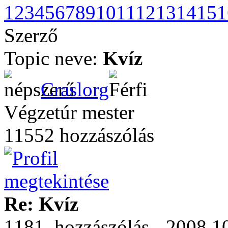
1
2
3
4
5
6
7
8
9
10
11
12
13
14
15
1
Szerző
Topic neve:
Kvíz
Craslorg
Végzetúr mester
11552 hozzászólás
Re: Kvíz
1181. hozzászólás - 2008.10