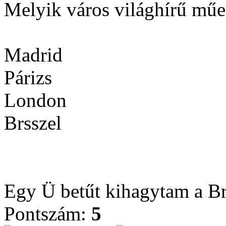
Melyik város világhírű mű
Madrid
Párizs
London
Brsszel
Egy Ü betűt kihagytam a Br
Pontszám:
5