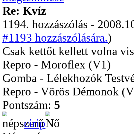
Re: Kvíz
1194. hozzászólás - 2008.10
#1193 hozzászólására.
)
Csak kettőt kellett volna vi
Repro - Moroflex (V1)
Gomba - Lélekhozók Testvé
Repro - Vörös Démonok (V
Pontszám:
5
cirip