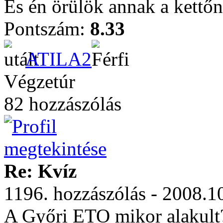
És én örülök annak a kettő
Pontszám:
8.33
ATILA2
Végzetúr
82 hozzászólás
Re: Kvíz
1196. hozzászólás - 2008.1
A Győri ETO mikor alakult