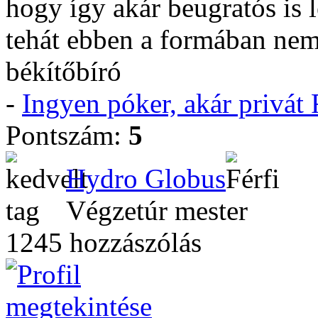
hogy így akár beugratós is l
tehát ebben a formában nem 
békítőbíró
-
Ingyen póker, akár privá
Pontszám:
5
Hydro Globus
Végzetúr mester
1245 hozzászólás