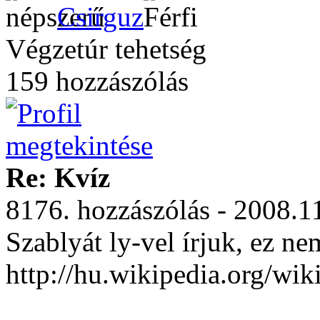
Csirguz
Végzetúr tehetség
159 hozzászólás
Re: Kvíz
8176. hozzászólás - 2008.1
Szablyát ly-vel írjuk, ez ne
http://hu.wikipedia.org/wik