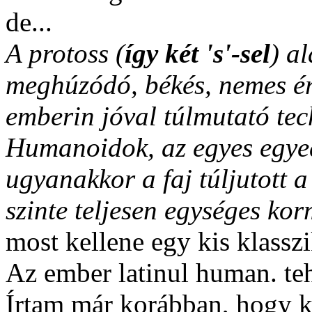
de...
A protoss (
így két 's'-sel
) a
meghúzódó, békés, nemes ért
emberin jóval túlmutató techn
Humanoidok, az egyes egyed
ugyanakkor a faj túljutott a
szinte teljesen egységes kor
most kellene egy kis klasszi
Az ember latinul human. teh
Írtam már korábban, hogy k