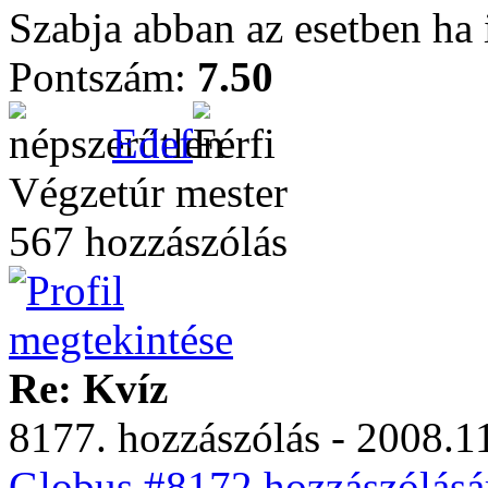
Szabja abban az esetben ha 
Pontszám:
7.50
Edef
Végzetúr mester
567 hozzászólás
Re: Kvíz
8177. hozzászólás - 2008.11
Globus #8172 hozzászólásá