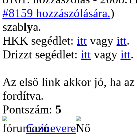
#8159 hozzászólására.
)
szab
ly
a.
HKK segédlet:
itt
vagy
itt
.
Drizzt segédlet:
itt
vagy
itt
.
Az első link akkor jó, ha az
fordítva.
Pontszám:
5
Guinevere