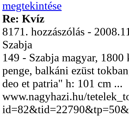
Re: Kvíz
8171. hozzászólás - 2008.1
Szabja
149 - Szabja magyar, 1800 
penge, balkáni ezüst tokban,
deo et patria" h: 101 cm ...
www.nagyhazi.hu/tetelek_t
id=82&tid=22790&tp=50&p