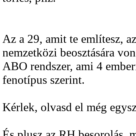
Az a 29, amit te említesz, a
nemzetközi beosztására von
ABO rendszer, ami 4 emberi
fenotípus szerint.
Kérlek, olvasd el még egysz
És plusz az RH besorolás, m