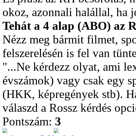
okoz, azonnali halállal, ha 
Tehát a 4 alap (ABO) az R
Nézz meg bármit filmet, sp
felszerelésén is fel van tünt
"...Ne kérdezz olyat, ami lex
évszámok) vagy csak egy spe
(HKK, képregények stb). Ha 
válaszd a Rossz kérdés opció
Pontszám:
3