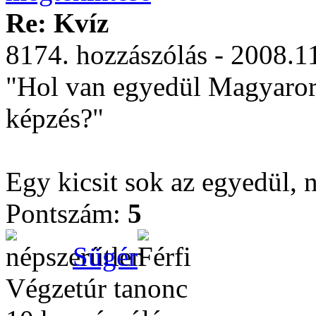
Re: Kvíz
8174. hozzászólás - 2008.1
"Hol van egyedül Magyaror
képzés?"
Egy kicsit sok az egyedül,
Pontszám:
5
Sügér
Végzetúr tanonc