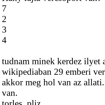
7
2
3
4
tudnam minek kerdez ilyet az
wikipediaban 29 emberi verc
akkor meg hol van az allati
van.
torles, pliz.