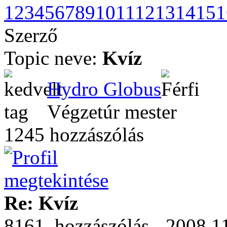
1
2
3
4
5
6
7
8
9
10
11
12
13
14
15
1
Szerző
Topic neve:
Kvíz
Hydro Globus
Végzetúr mester
1245 hozzászólás
Re: Kvíz
8161. hozzászólás - 2008.11