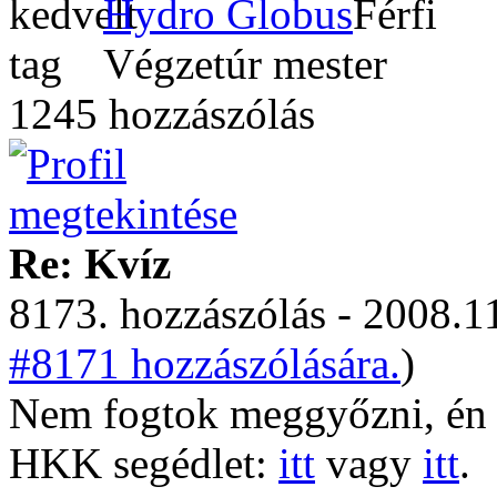
Hydro Globus
Végzetúr mester
1245 hozzászólás
Re: Kvíz
8173. hozzászólás - 2008.11
#8171 hozzászólására.
)
Nem fogtok meggyőzni, én 
HKK segédlet:
itt
vagy
itt
.