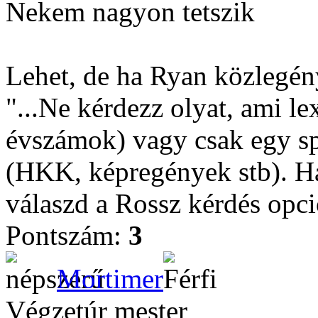
Nekem nagyon tetszik
Lehet, de ha Ryan közlegény
"...Ne kérdezz olyat, ami lex
évszámok) vagy csak egy spe
(HKK, képregények stb). Ha 
válaszd a Rossz kérdés opció
Pontszám:
3
Mortimer
Végzetúr mester