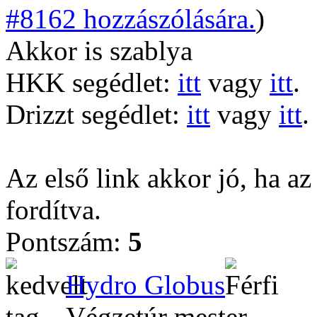
#8162 hozzászólására.
)
Akkor is szablya
HKK segédlet:
itt
vagy
itt
.
Drizzt segédlet:
itt
vagy
itt
.
Az első link akkor jó, ha az
fordítva.
Pontszám:
5
Hydro Globus
Végzetúr mester