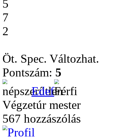
5
7
2
Öt. Spec. Változhat.
Pontszám:
5
Edef
Végzetúr mester
567 hozzászólás