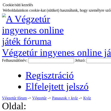
Cookie/süti kezelés
Weboldalainkon cookie-kat (sütiket) használunk, hogy személyre szóló
Végzetúr ingyenes online já
Felhasználónév:
Jelszó:
Regisztráció
Elfelejtett jelszó
Végzetúr fórum
->
Végzetúr
->
Panaszok + kvíz
->
Kvíz
Oldal: