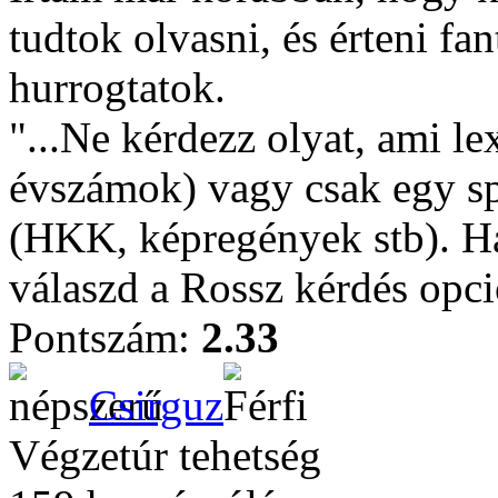
tudtok olvasni, és érteni fan
hurrogtatok.
"...Ne kérdezz olyat, ami lex
évszámok) vagy csak egy spe
(HKK, képregények stb). Ha 
válaszd a Rossz kérdés opció
Pontszám:
2.33
Csirguz
Végzetúr tehetség