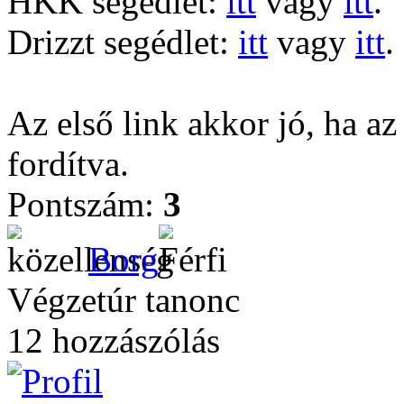
HKK segédlet:
itt
vagy
itt
.
Drizzt segédlet:
itt
vagy
itt
.
Az első link akkor jó, ha az
fordítva.
Pontszám:
3
Borg
Végzetúr tanonc
12 hozzászólás