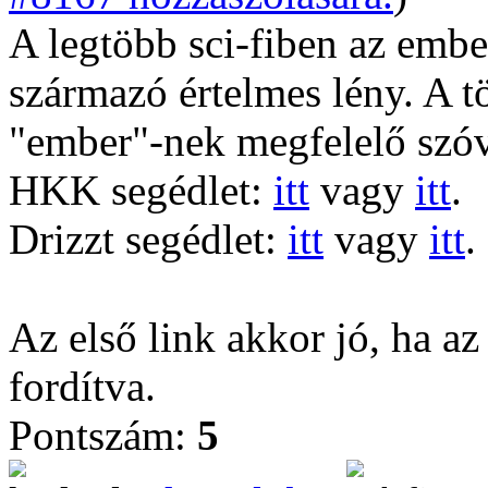
A legtöbb sci-fiben az emb
származó értelmes lény. A t
"ember"-nek megfelelő szóva
HKK segédlet:
itt
vagy
itt
.
Drizzt segédlet:
itt
vagy
itt
.
Az első link akkor jó, ha az
fordítva.
Pontszám:
5