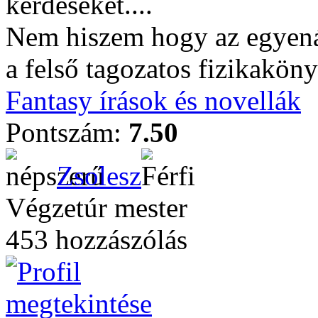
kérdéseket....
Nem hiszem hogy az egyená
a felső tagozatos fizikakön
Fantasy írások és novellák
Pontszám:
7.50
Zsolesz
Végzetúr mester
453 hozzászólás