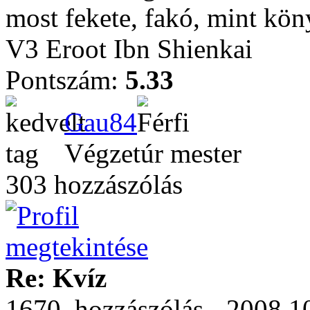
most fekete, fakó, mint kön
V3 Eroot Ibn Shienkai
Pontszám:
5.33
Gau84
Végzetúr mester
303 hozzászólás
Re: Kvíz
1670. hozzászólás - 2008.1