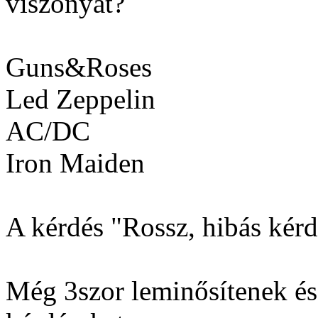
viszonyát?
Guns&Roses
Led Zeppelin
AC/DC
Iron Maiden
A kérdés "Rossz, hibás kérdé
Még 3szor leminősítenek és