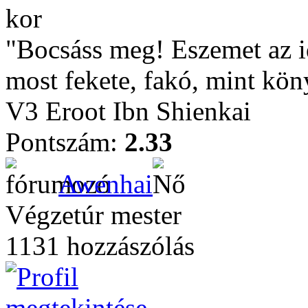
kor
"Bocsáss meg! Eszemet az 
most fekete, fakó, mint kön
V3 Eroot Ibn Shienkai
Pontszám:
2.33
Awenhai
Végzetúr mester
1131 hozzászólás