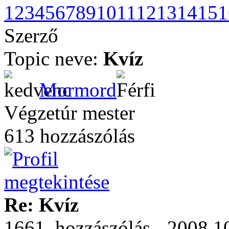
1
2
3
4
5
6
7
8
9
10
11
12
13
14
15
1
Szerző
Topic neve:
Kvíz
Mormord
Végzetúr mester
613 hozzászólás
Re: Kvíz
1661. hozzászólás - 2008.1