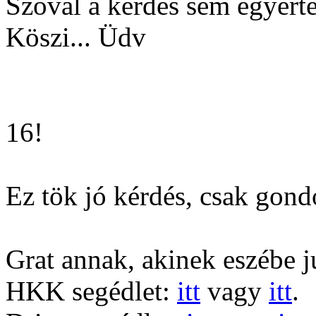
Szóval a kérdés sem egyért
Köszi... Üdv
16!
Ez tök jó kérdés, csak gond
Grat annak, akinek eszébe jut
HKK segédlet:
itt
vagy
itt
.