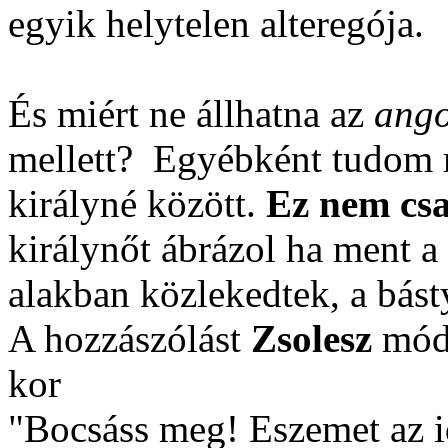
egyik helytelen alteregója.
És miért ne állhatna az
ango
mellett?
Egyébként tudom mi
királyné között.
Ez nem csa
királynőt ábrázol ha ment a
alakban közlekedtek, a bás
A hozzászólást
Zsolesz
módo
kor
"Bocsáss meg! Eszemet az 