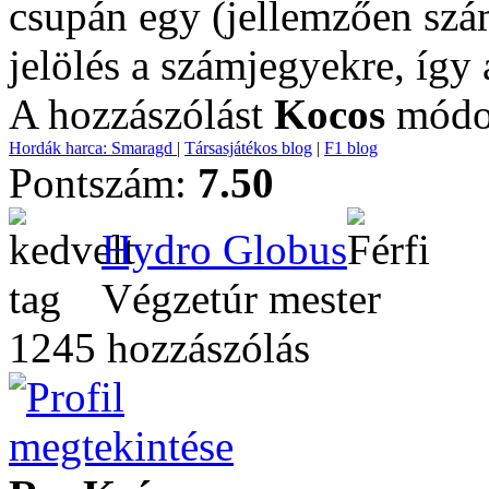
csupán egy (jellemzően szá
jelölés a számjegyekre, így 
A hozzászólást
Kocos
módos
Hordák harca: Smaragd
|
Társasjátékos blog
|
F1 blog
Pontszám:
7.50
Hydro Globus
Végzetúr mester
1245 hozzászólás