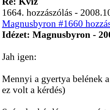
Re: Kvíz
1664. hozzászólás - 2008.10
Magnusbyron #1660 hozzás
Idézet: Magnusbyron - 200
Jah igen:
Mennyi a gyertya belének a
ez volt a kérdés)