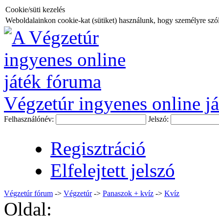
Cookie/süti kezelés
Weboldalainkon cookie-kat (sütiket) használunk, hogy személyre szóló
Végzetúr ingyenes online já
Felhasználónév:
Jelszó:
Regisztráció
Elfelejtett jelszó
Végzetúr fórum
->
Végzetúr
->
Panaszok + kvíz
->
Kvíz
Oldal: