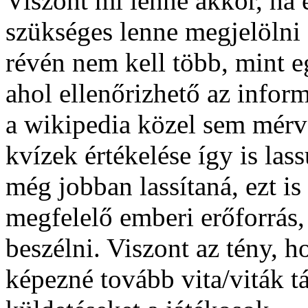
Viszont mi lenne akkor, ha
szükséges lenne megjelölni e
révén nem kell több, mint e
ahol ellenőrizhető az infor
a wikipedia közel sem mérv
kvízek értékelése így is las
még jobban lassítaná, ezt i
megfelelő emberi erőforrás,
beszélni. Viszont az tény, 
képezné tovább vita/viták t