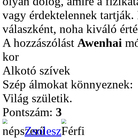
olyan dolog, amire a fizika
vagy érdektelennek tartják
válaszként, noha kiváló ért
A hozzászólást
Awenhai
mód
kor
Alkotó szívek
Szép álmokat könnyeznek:
Világ születik.
Pontszám:
3
Zsolesz