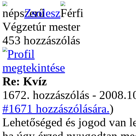
Zsolesz
Végzetúr mester
453 hozzászólás
Re: Kvíz
1672. hozzászólás - 2008.10
#1671 hozzászólására.
)
Lehetőséged és jogod van l
ha úgy érzed nyugodtan meg