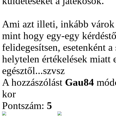
küldetéseket a játékosok.
Ami azt illeti, inkább várok
mint hogy egy-egy kérdéstő
felidegesítsen, esetenként 
helytelen értékelések miatt
egésztől...szvsz
A hozzászólást
Gau84
módos
kor
Pontszám:
5