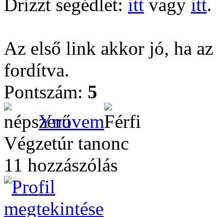
Drizzt segédlet:
itt
vagy
itt
.
Az első link akkor jó, ha az
fordítva.
Pontszám:
5
Ynovem
Végzetúr tanonc
11 hozzászólás