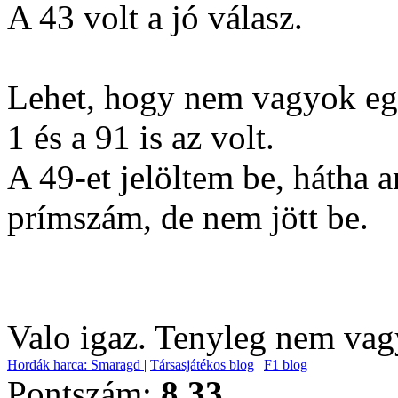
A 43 volt a jó válasz.
Lehet, hogy nem vagyok eg
1 és a 91 is az volt.
A 49-et jelöltem be, hátha 
prímszám, de nem jött be.
Valo igaz. Tenyleg nem va
Hordák harca: Smaragd
|
Társasjátékos blog
|
F1 blog
Pontszám:
8.33