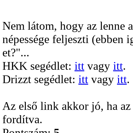
Nem látom, hogy az lenne a 
népessége feljeszti (ebben 
et?"...
HKK segédlet:
itt
vagy
itt
.
Drizzt segédlet:
itt
vagy
itt
.
Az első link akkor jó, ha az
fordítva.
Pontszám:
5