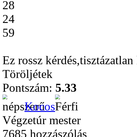
28
24
59
Ez rossz kérdés,tisztázatla
Töröljétek
Pontszám:
5.33
Kocos
Végzetúr mester
7685 hozzászólás