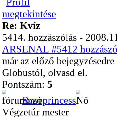
Re: Kvíz
5414. hozzászólás - 2008.11
ARSENAL #5412 hozzászól
már az előző bejegyzésedre 
Globustól, olvasd el.
Pontszám:
5
Roseprincess
Végzetúr mester