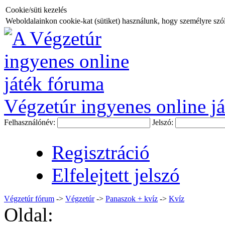
Cookie/süti kezelés
Weboldalainkon cookie-kat (sütiket) használunk, hogy személyre szóló
Végzetúr ingyenes online já
Felhasználónév:
Jelszó:
Regisztráció
Elfelejtett jelszó
Végzetúr fórum
->
Végzetúr
->
Panaszok + kvíz
->
Kvíz
Oldal: