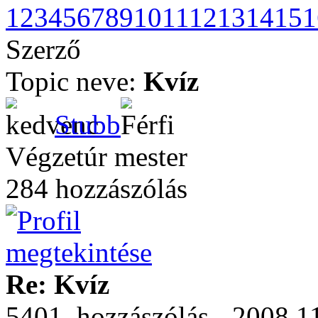
1
2
3
4
5
6
7
8
9
10
11
12
13
14
15
1
Szerző
Topic neve:
Kvíz
Stubb
Végzetúr mester
284 hozzászólás
Re: Kvíz
5401. hozzászólás - 2008.1