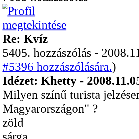
Re: Kvíz
5405. hozzászólás - 2008.11
#5396 hozzászólására.
)
Idézet: Khetty - 2008.11.0
Milyen színű turista jelzése
Magyarországon" ?
zöld
sárga