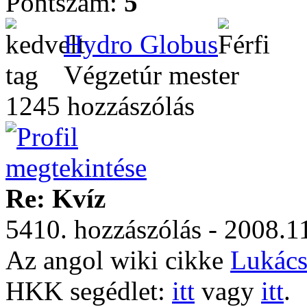
Pontszám:
5
Hydro Globus
Végzetúr mester
1245 hozzászólás
Re: Kvíz
5410. hozzászólás - 2008.1
Az angol wiki cikke
Lukács
HKK segédlet:
itt
vagy
itt
.