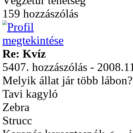
Végzetúr tehetség
159 hozzászólás
Re: Kvíz
5407. hozzászólás - 2008.1
Melyik állat jár több lábon?
Tavi kagyló
Zebra
Strucc