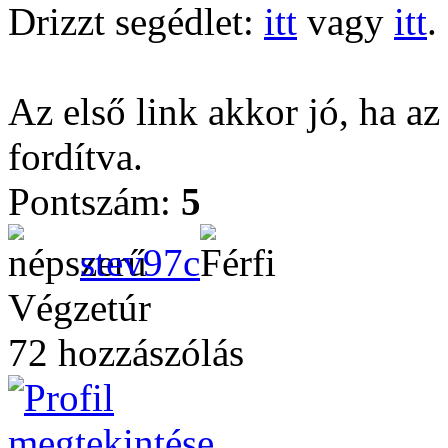
Drizzt segédlet:
itt
vagy
itt
.
Az első link akkor jó, ha az
fordítva.
Pontszám:
5
stev97c
Végzetúr
72 hozzászólás