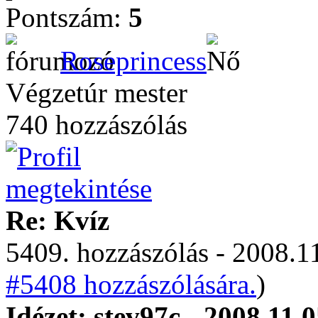
Pontszám:
5
Roseprincess
Végzetúr mester
740 hozzászólás
Re: Kvíz
5409. hozzászólás - 2008.11
#5408 hozzászólására.
)
Idézet: stev97c - 2008.11.