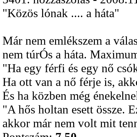
"Közös lónak .... a háta"
Már nem emlékszem a válasz
nem túrÓs a háta. Maximum a
"Ha egy férfi és egy nő csó
Ha ott van a nő férje is, akk
És ha közben még énekelnek 
"A hős holtan esett össze. 
akkor már nem volt mit tenn
Pontszám:
7.50