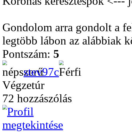
Koronás keresztespók <--- j
Gondolom arra gondolt a fel
legtöbb lábon az alábbiak kö
Pontszám:
5
stev97c
Végzetúr
72 hozzászólás