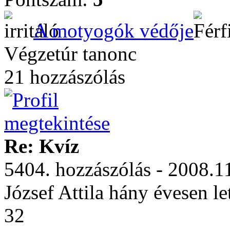
A motyogók védője
Végzetúr tanonc
21 hozzászólás
Re: Kvíz
5404. hozzászólás - 2008.1
József Attila hány évesen le
32