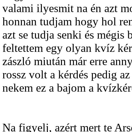
valami ilyesmit na én azt 
honnan tudjam hogy hol ren
azt se tudja senki és mégis
feltettem egy olyan kvíz ké
zászló miután már erre anny
rossz volt a kérdés pedig a
nekem ez a bajom a kvízkér
Na figyelj, azért mert te A