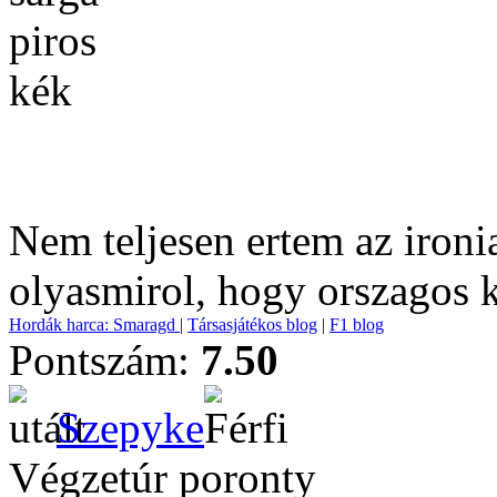
piros
kék
Nem teljesen ertem az ironi
olyasmirol, hogy orszagos k
Hordák harca: Smaragd
|
Társasjátékos blog
|
F1 blog
Pontszám:
7.50
Szepyke
Végzetúr poronty