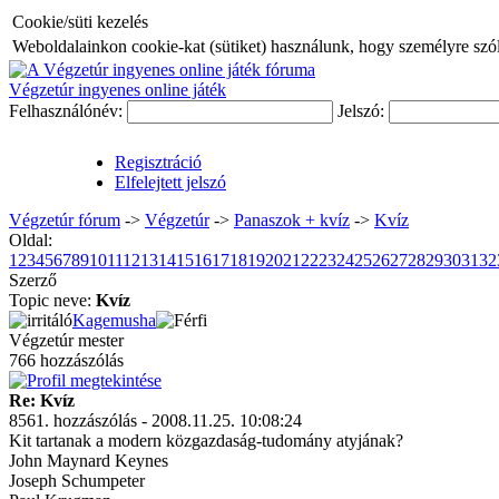
Cookie/süti kezelés
Weboldalainkon cookie-kat (sütiket) használunk, hogy személyre szóló
Végzetúr ingyenes online játék
Felhasználónév:
Jelszó:
Regisztráció
Elfelejtett jelszó
Végzetúr fórum
->
Végzetúr
->
Panaszok + kvíz
->
Kvíz
Oldal:
1
2
3
4
5
6
7
8
9
10
11
12
13
14
15
16
17
18
19
20
21
22
23
24
25
26
27
28
29
30
31
32
Szerző
Topic neve:
Kvíz
Kagemusha
Végzetúr mester
766 hozzászólás
Re: Kvíz
8561. hozzászólás - 2008.11.25. 10:08:24
Kit tartanak a modern közgazdaság-tudomány atyjának?
John Maynard Keynes
Joseph Schumpeter