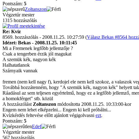
Pontszám:
5
Zoltanszon
Végzetúr mester
1315 hozzászólás
Re: Kvíz
8569. hozzászólás - 2008.11.25. 10:27:59 (
Válasz Bekas #8564 hozzá
Idézet: Bekas - 2008.11.25. 10:11:45
Mi a Fremenek legfőbb jellemzője ?
Csak a tengerben érzik jól magukat
A szemük kék, nagyon kék
Halhatatlanok
Szárnyaik vannak
fremen (nem kell nagy f), kerdojel ele nem kell szokoz, a valaszok ve
Továbbá hozzátenném, hogy "A szemük kék, nagyon kék" helyett talán
Ráadásul az sem teljesen egyértelmű, hogy ez a legfőbb jellemző, mer
a homokférget" stb. közül
A hozzászólást
Zoltanszon
módosította 2008.11.25. 10:33:00-kor
Engem nem lehet elképzelni... Engem ki kell próbálni...
Kvízkérdés feltevése előtt ajánlott végigolvasni
ezt
.
Pontszám:
5
Edef
Végzetúr mester
567 hozzászólás