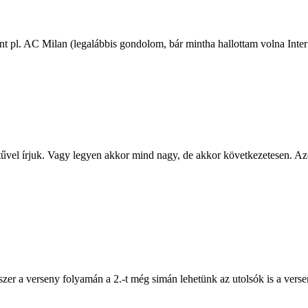
nt pl. AC Milan (legalábbis gondolom, bár mintha hallottam volna Inter 
űvel írjuk. Vagy legyen akkor mind nagy, de akkor következetesen. Azon
zer a verseny folyamán a 2.-t még simán lehetünk az utolsók is a verse