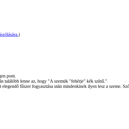
szólására.
)
gen pont.
 találóbb lenne az, hogy "A szemük "fehérje" kék színű."
t elegendő fűszer fogyasztása után mindenkinek ilyen lesz a szeme. Szó