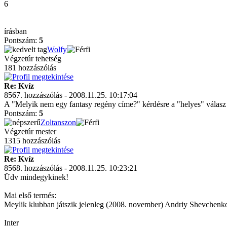
6
írásban
Pontszám:
5
Wolfy
Végzetúr tehetség
181 hozzászólás
Re: Kvíz
8567. hozzászólás - 2008.11.25. 10:17:04
A "Melyik nem egy fantasy regény címe?" kérdésre a "helyes" válasz a 
Pontszám:
5
Zoltanszon
Végzetúr mester
1315 hozzászólás
Re: Kvíz
8568. hozzászólás - 2008.11.25. 10:23:21
Üdv mindegykinek!
Mai első termés:
Meylik klubban játszik jelenleg (2008. november) Andriy Shevchenk
Inter