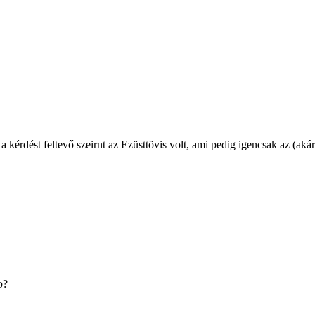
kérdést feltevő szeirnt az Ezüsttövis volt, ami pedig igencsak az (akár
o?