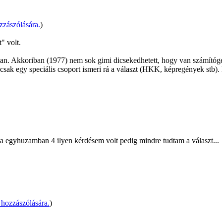
zászólására.
)
" volt.
n. Akkoriban (1977) nem sok gimi dicsekedhetett, hogy van számítóg
 csak egy speciális csoport ismeri rá a választ (HKK, képregények stb). H
ma egyhuzamban 4 ilyen kérdésem volt pedig mindre tudtam a választ...
hozzászólására.
)