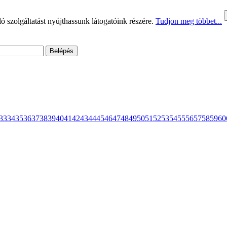
 szolgáltatást nyújthassunk látogatóink részére.
Tudjon meg többet...
33
34
35
36
37
38
39
40
41
42
43
44
45
46
47
48
49
50
51
52
53
54
55
56
57
58
59
60