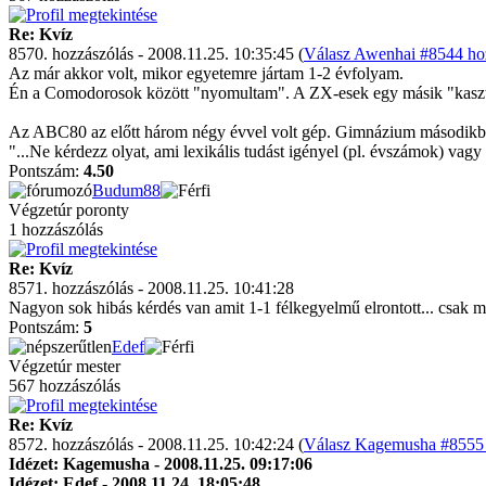
Re: Kvíz
8570. hozzászólás - 2008.11.25. 10:35:45 (
Válasz Awenhai #8544 hoz
Az már akkor volt, mikor egyetemre jártam 1-2 évfolyam.
Én a Comodorosok között "nyomultam". A ZX-esek egy másik "kaszt
Az ABC80 az előtt három négy évvel volt gép. Gimnázium másodikba
"...Ne kérdezz olyat, ami lexikális tudást igényel (pl. évszámok) vagy
Pontszám:
4.50
Budum88
Végzetúr poronty
1 hozzászólás
Re: Kvíz
8571. hozzászólás - 2008.11.25. 10:41:28
Nagyon sok hibás kérdés van amit 1-1 félkegyelmű elrontott... csak 
Pontszám:
5
Edef
Végzetúr mester
567 hozzászólás
Re: Kvíz
8572. hozzászólás - 2008.11.25. 10:42:24 (
Válasz Kagemusha #8555 
Idézet: Kagemusha - 2008.11.25. 09:17:06
Idézet: Edef - 2008.11.24. 18:05:48