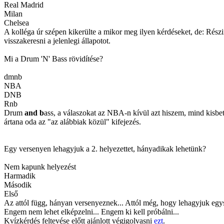
Real Madrid
Milan
Chelsea
A kolléga úr szépen kikerülte a mikor meg ilyen kérdéseket, de: Részi
visszakeresni a jelenlegi állapotot.
Mi a Drum 'N' Bass rövidítése?
dmnb
NBA
DNB
Rnb
Drum
and
b
ass, a válaszokat az NBA-n kívül azt hiszem, mind kisbet
ártana oda az "az alábbiak közül" kifejezés.
Egy versenyen lehagyjuk a 2. helyezettet, hányadikak lehetünk?
Nem kapunk helyezést
Harmadik
Második
Első
Az attól függ, hányan versenyeznek... Attól még, hogy lehagyjuk egys
Engem nem lehet elképzelni... Engem ki kell próbálni...
Kvízkérdés feltevése előtt ajánlott végigolvasni
ezt
.