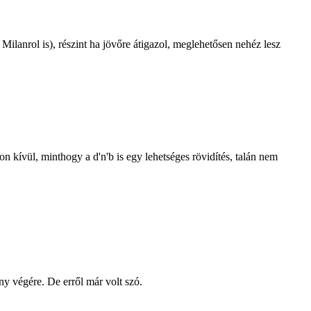
Milanrol is), részint ha jövőre átigazol, meglehetősen nehéz lesz
 kívül, minthogy a d'n'b is egy lehetséges rövidítés, talán nem
ny végére. De erről már volt szó.