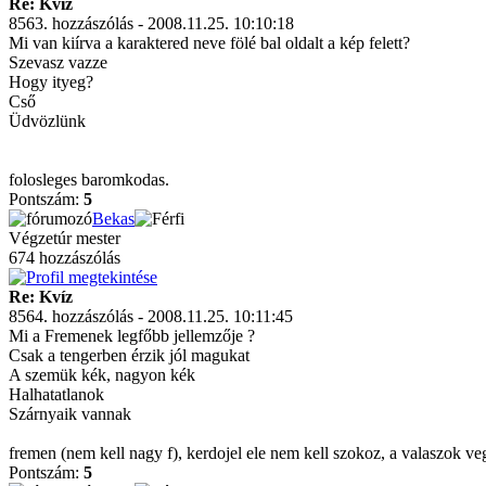
Re: Kvíz
8563. hozzászólás - 2008.11.25. 10:10:18
Mi van kiírva a karaktered neve fölé bal oldalt a kép felett?
Szevasz vazze
Hogy ityeg?
Cső
Üdvözlünk
folosleges baromkodas.
Pontszám:
5
Bekas
Végzetúr mester
674 hozzászólás
Re: Kvíz
8564. hozzászólás - 2008.11.25. 10:11:45
Mi a Fremenek legfőbb jellemzője ?
Csak a tengerben érzik jól magukat
A szemük kék, nagyon kék
Halhatatlanok
Szárnyaik vannak
fremen (nem kell nagy f), kerdojel ele nem kell szokoz, a valaszok ve
Pontszám:
5