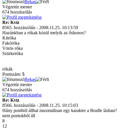
Bekas
Végzetúr mester
674 hozzászólás
Re: Kvíz
8565. hozzászólás - 2008.11.25. 10:13:59
Hazánkban a rókak közül melyik az őshonos?
Kitróka
Fakóróka
Vörös róka
Szürkeróka
rókák
Pontszám:
5
Bekas
Végzetúr mester
674 hozzászólás
Re: Kvíz
8566. hozzászólás - 2008.11.25. 10:15:03
Hány pontból állhat maximálisan egy karakter a Braille íásban?
nem pontokból áll
8
12