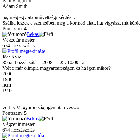
Paul Krugman
Adam Smith
na, még egy alapmûveltségi kérdés...
Szálka leszek a szemedben meg a körmöd alatt, hát vigyázz, mit kérd
Pontszám:
4
Bekas
Végzetúr mester
674 hozzászólás
Re: Kvíz
8562. hozzászólás - 2008.11.25. 10:09:12
Volt e már olimpia magyaroarszágon és ha igen mikor?
2000
1980
nem
1992
volt-e, Magyarország, igen utan vesszo.
Pontszám:
5
Bekas
Végzetúr mester
674 hozzászólás