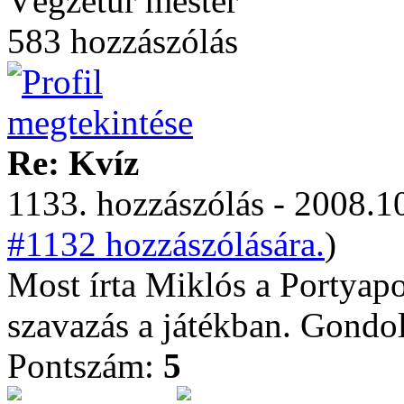
Végzetúr mester
583 hozzászólás
Re: Kvíz
1133. hozzászólás - 2008.10
#1132 hozzászólására.
)
Most írta Miklós a Portyapo
szavazás a játékban. Gond
Pontszám:
5