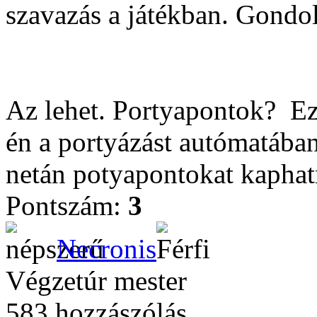
szavazás a játékban. Gond
Az lehet. Portyapontok?
Ez
én a portyázást autómatába
netán potyapontokat kaphat
Pontszám:
3
Necronis
Végzetúr mester
583 hozzászólás