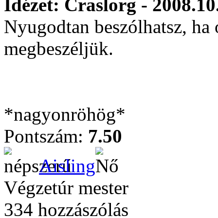
Idézet: Craslorg - 2008.10
Nyugodtan beszólhatsz, ha o
megbeszéljük.
*nagyonröhög*
Pontszám:
7.50
Aisling
Végzetúr mester
334 hozzászólás