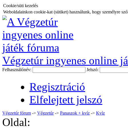
Cookie/süti kezelés
Weboldalainkon cookie-kat (sütiket) használunk, hogy személyre szóló
Végzetúr ingyenes online já
Felhasználónév:
Jelszó:
Regisztráció
Elfelejtett jelszó
Végzetúr fórum
->
Végzetúr
->
Panaszok + kvíz
->
Kvíz
Oldal: