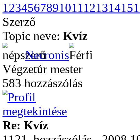
1
2
3
4
5
6
7
8
9
10
11
12
13
14
15
1
Szerző
Topic neve:
Kvíz
Necronis
Végzetúr mester
583 hozzászólás
Re: Kvíz
1121. hozzászólás - 2008.10