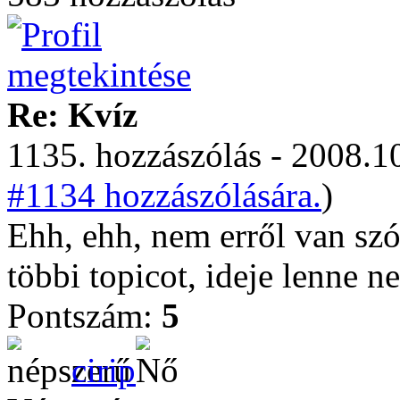
Re: Kvíz
1135. hozzászólás - 2008.10
#1134 hozzászólására.
)
Ehh, ehh, nem erről van sz
többi topicot, ideje lenne n
Pontszám:
5
cirip