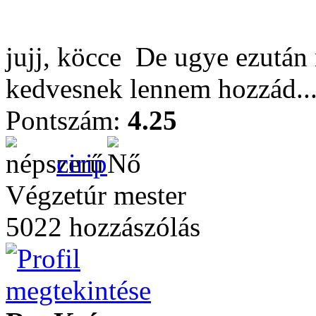
jujj, köcce
De ugye ezután
kedvesnek lennem hozzád...
Pontszám:
4.25
cirip
Végzetúr mester
5022 hozzászólás