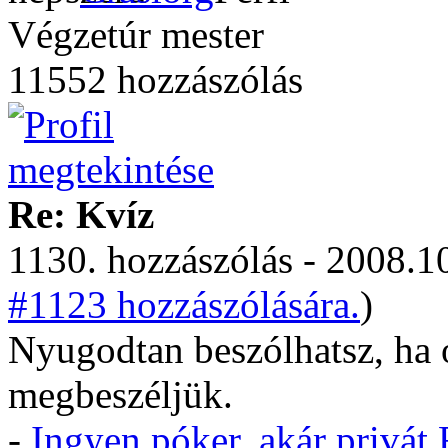
Végzetúr mester
11552 hozzászólás
Re: Kvíz
1130. hozzászólás - 2008.10
#1123 hozzászólására.
)
Nyugodtan beszólhatsz, ha o
megbeszéljük.
-
Ingyen póker, akár privá