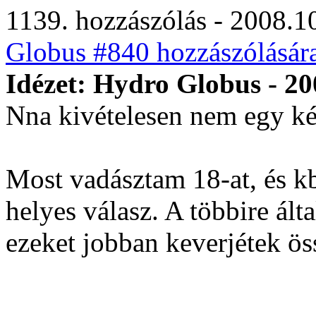
1139. hozzászólás - 2008.10
Globus #840 hozzászólásár
Idézet: Hydro Globus - 20
Nna kivételesen nem egy k
Most vadásztam 18-at, és kb
helyes válasz. A többire ált
ezeket jobban keverjétek öss