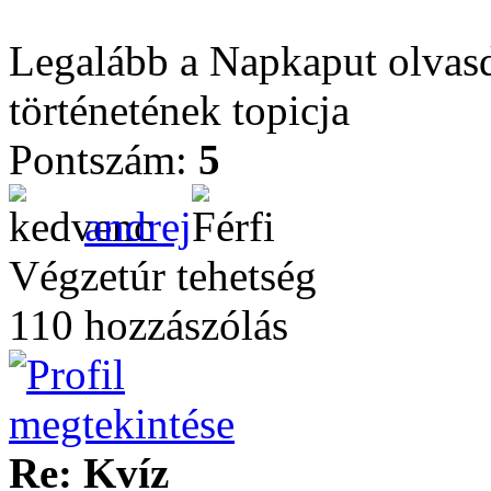
Legalább a Napkaput olvasd
történetének topicja
Pontszám:
5
andrej
Végzetúr tehetség
110 hozzászólás
Re: Kvíz