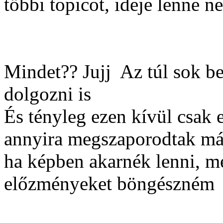
többi topicot, ideje lenne n
Mindet?? Jujj
Az túl sok be
dolgozni is
És tényleg ezen kívül csak 
annyira megszaporodtak más
ha képben akarnék lenni, mé
előzményeket böngészném