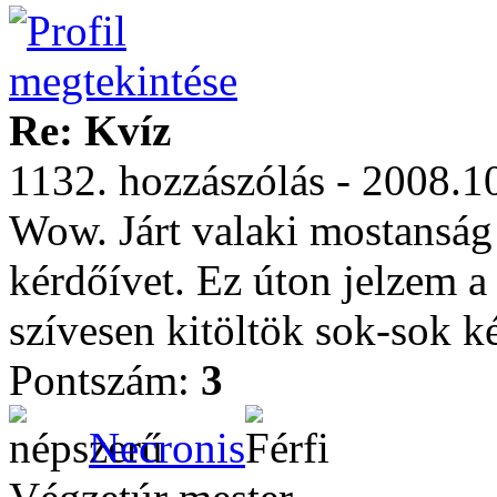
Re: Kvíz
1132. hozzászólás - 2008.1
Wow. Járt valaki mostansá
kérdőívet. Ez úton jelzem 
szívesen kitöltök sok-sok k
Pontszám:
3
Necronis