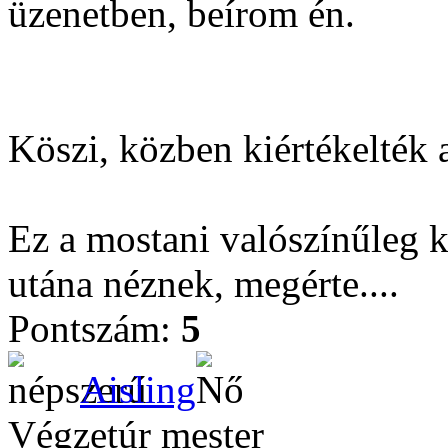
üzenetben, beírom én.
Köszi, közben kiértékelték 
Ez a mostani valószínűleg k
utána néznek, megérte....
Pontszám:
5
Aisling
Végzetúr mester