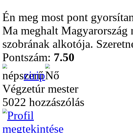
Én meg most pont gyorsítan
Ma meghalt Magyarország n
szobrának alkotója. Szeretné
Pontszám:
7.50
cirip
Végzetúr mester
5022 hozzászólás