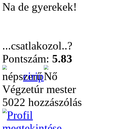
Na de gyerekek!
...csatlakozol..?
Pontszám:
5.83
cirip
Végzetúr mester
5022 hozzászólás