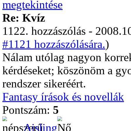
Re: Kvíz
1122. hozzászólás - 2008.10
#1121 hozzászólására.
)
Nálam utólag nagyon korrekt
kérdéseket; köszönöm a gyor
rendszer sikeréért.
Fantasy írások és novellák
Pontszám:
5
Aisling