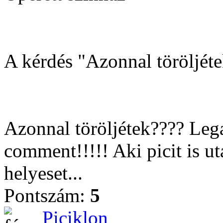
A kérdés "Azonnal töröljéte
Azonnal töröljétek???? Lega
comment!!!!! Aki picit is 
helyeset...
Pontszám:
5
Piciklon