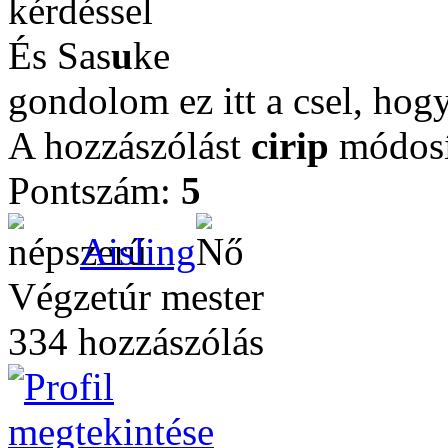
kérdéssel
És Sas
u
ke
gondolom ez itt a csel, hogy
A hozzászólást
cirip
módosí
Pontszám:
5
Aisling
Végzetúr mester
334 hozzászólás