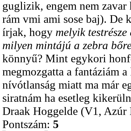
guglizik, engem nem zavar 
rám vmi ami sose baj). De 
írjak, hogy
melyik testrésze
milyen mintájú a zebra bőr
könnyű? Mint egykori honf
megmozgatta a fantáziám a k
nívótlanság miatt ma már e
siratnám ha esetleg kikerülne
Draak Hoggelde (V1, Azúr 
Pontszám:
5