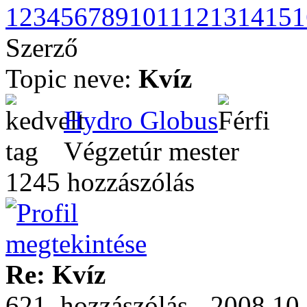
1
2
3
4
5
6
7
8
9
10
11
12
13
14
15
1
Szerző
Topic neve:
Kvíz
Hydro Globus
Végzetúr mester
1245 hozzászólás
Re: Kvíz
621. hozzászólás - 2008.10.