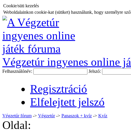
Cookie/süti kezelés
Weboldalainkon cookie-kat (sütiket) használunk, hogy személyre szóló
Végzetúr ingyenes online já
Felhasználónév:
Jelszó:
Regisztráció
Elfelejtett jelszó
Végzetúr fórum
->
Végzetúr
->
Panaszok + kvíz
->
Kvíz
Oldal: