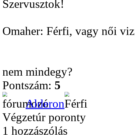
Szervusztok!
Omaher: Férfi, vagy női vi
nem mindegy?
Pontszám:
5
Alderon
Végzetúr poronty
1 hozzászólás