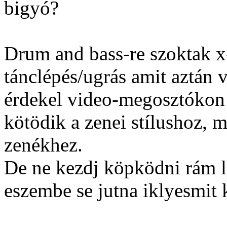
bigyó?
Drum and bass-re szoktak x-
tánclépés/ugrás amit aztán 
érdekel video-megosztókon 
kötödik a zenei stílushoz, m
zenékhez.
De ne kezdj köpködni rám l
eszembe se jutna iklyesmit 