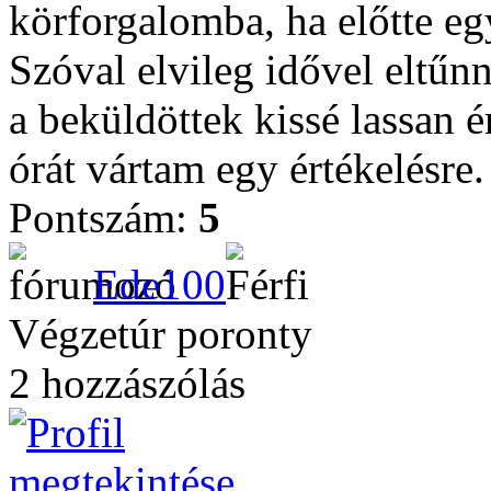
körforgalomba, ha előtte e
Szóval elvileg idővel eltűn
a beküldöttek kissé lassan 
órát vártam egy értékelésre.
Pontszám:
5
Ede100
Végzetúr poronty
2 hozzászólás