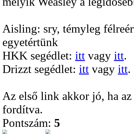
melyik Weasley a legidősebb
Aisling: sry, témyleg félreé
egyetértünk
HKK segédlet:
itt
vagy
itt
.
Drizzt segédlet:
itt
vagy
itt
.
Az első link akkor jó, ha az
fordítva.
Pontszám:
5