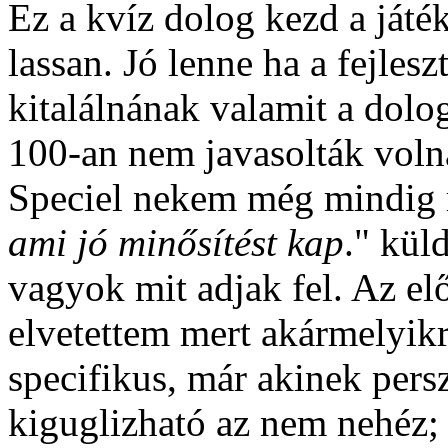
Ez a kvíz dolog kezd a játék
lassan. Jó lenne ha a fejles
kitalálnának valamit a dolo
100-an nem javasolták volna
Speciel nekem még mindig 
ami jó minősítést kap
." kül
vagyok mit adjak fel. Az el
elvetettem mert akármelyikr
specifikus, már akinek persz
kiguglizható az nem nehéz;