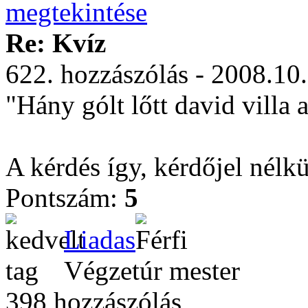
Re: Kvíz
622. hozzászólás - 2008.10
"Hány gólt lőtt david villa
A kérdés így, kérdőjel nélkü
Pontszám:
5
Liadas
Végzetúr mester
398 hozzászólás