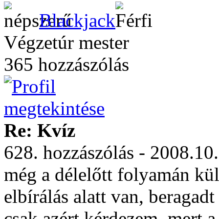
Blackjack
Végzetúr mester
365 hozzászólás
Re: Kvíz
628. hozzászólás - 2008.10
még a délelőtt folyamán kül
elbírálás alatt van, beragad
csak azért kérdezem, mert a