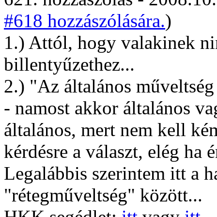
#618 hozzászólására.
)
1.) Attól, hogy valakinek n
billentyűzethez...
2.) "Az általános műveltség
- namost akkor általános va
általános, mert nem kell k
kérdésre a választ, elég ha 
Legalábbis szerintem itt a h
"rétegműveltség" között...
HKK segédlet:
itt
vagy
itt
.