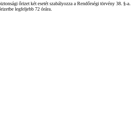
tonsági őrizet két esetét szabályozza a Rendőrségi törvény 38. §-a.
rizetbe legfeljebb 72 órára.