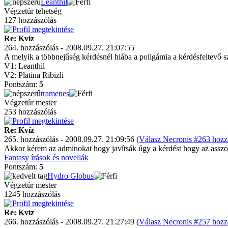
Leanthil
Végzetúr tehetség
127 hozzászólás
Re: Kvíz
264. hozzászólás - 2008.09.27. 21:07:55
A melyik a többnejűség kérdésnél hiába a poligámia a kérdésfeltevő szer
V1: Leanthil
V2: Platina Ribizli
Pontszám:
5
tramenes
Végzetúr mester
253 hozzászólás
Re: Kvíz
265. hozzászólás - 2008.09.27. 21:09:56 (
Válasz Necronis #263 hozzá
Akkor kérem az adminokat hogy javítsák úgy a kérdést hogy az asszon
Fantasy írások és novellák
Pontszám:
5
Hydro Globus
Végzetúr mester
1245 hozzászólás
Re: Kvíz
266. hozzászólás - 2008.09.27. 21:27:49 (
Válasz Necronis #257 hozzá