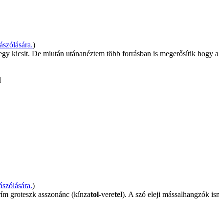
szólására.
)
egy kicsit. De miután utánanéztem több forrásban is megerősítik hogy a r
l
szólására.
)
rím groteszk asszonánc (kínza
tol
-vere
tel
). A szó eleji mássalhangzók is