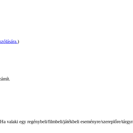
.
zólására.
)
zámít.
Ha valaki egy regénybeli/filmbeli/játékbeli eseményre/szereplőre/tárgyra