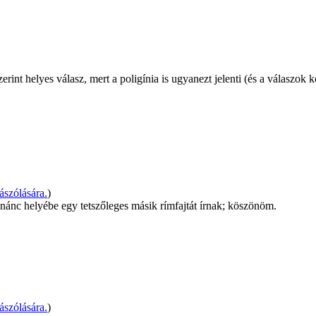
int helyes válasz, mert a poligínia is ugyanezt jelenti (és a válaszok k
szólására.
)
ánc helyébe egy tetszőleges másik rímfajtát írnak; köszönöm.
szólására.
)