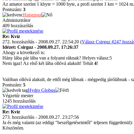
Az amator szerint 1 kbyte = 1000 byte, a profi szerint 1 km = 1024 m
Pontszám:
3
Hatsepsut
Adminisztrátor
409 hozzászólás
Re: Kvíz
272. hozzászólás - 2008.09.27. 22:54:20 (
Válasz Csirguz #247 hozzás
Idézet: Csirguz - 2008.09.27. 17:26:37
Ahogy a következő is:
Hány lába pár lába van a folyami ráknak? Helyes válasz:5
Nem igaz! Az első két lába ollóvá alakult! Tehát
4
!
Valóban ollóvá alakult, de ettől még lábnak - mégpedig járólábnak - s
Pontszám:
5
Hydro Globus
Végzetúr mester
1245 hozzászólás
Re: Kvíz
273. hozzászólás - 2008.09.27. 23:27:56
Ja és még valami (az eddigi "beszélgetéseimtől" teljesen függetlenül): 
Köszönöm.