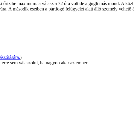
őriztbe maximum: a válasz a 72 óra volt de a gugli más mond: A közbiz
ra. A második esetben a pártfogó felügyelet alatt álló személy vehető ő
szólására.
)
 erre sem válaszolni, ha nagyon akar az ember...