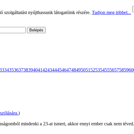
 szolgáltatást nyújthassunk látogatóink részére.
Tudjon meg többet...
33
34
35
36
37
38
39
40
41
42
43
44
45
46
47
48
49
50
51
52
53
54
55
56
57
58
59
60
zólására.
)
rsaságomból mindenki a 23-at ismeri, akkor ennyi ember csak nem téved