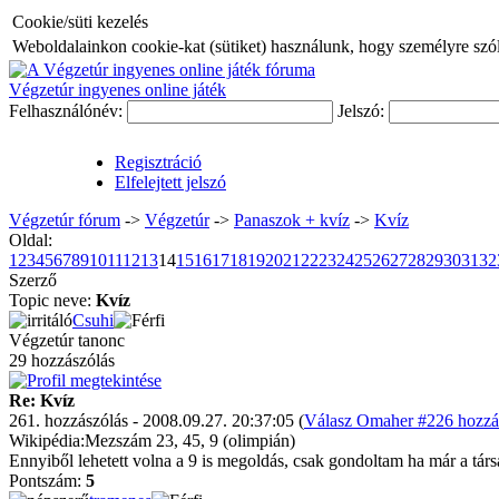
Cookie/süti kezelés
Weboldalainkon cookie-kat (sütiket) használunk, hogy személyre szóló
Végzetúr ingyenes online játék
Felhasználónév:
Jelszó:
Regisztráció
Elfelejtett jelszó
Végzetúr fórum
->
Végzetúr
->
Panaszok + kvíz
->
Kvíz
Oldal:
1
2
3
4
5
6
7
8
9
10
11
12
13
14
15
16
17
18
19
20
21
22
23
24
25
26
27
28
29
30
31
32
Szerző
Topic neve:
Kvíz
Csuhi
Végzetúr tanonc
29 hozzászólás
Re: Kvíz
261. hozzászólás - 2008.09.27. 20:37:05 (
Válasz Omaher #226 hozzás
Wikipédia:Mezszám 23, 45, 9 (olimpián)
Ennyiből lehetett volna a 9 is megoldás, csak gondoltam ha már a tá
Pontszám:
5