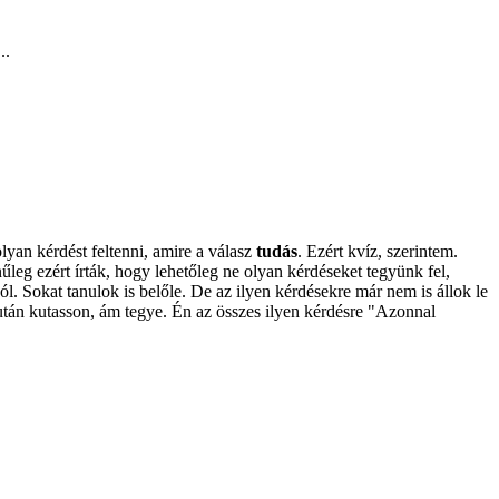
..
yan kérdést feltenni, amire a válasz
tudás
. Ezért kvíz, szerintem.
űleg ezért írták, hogy lehetőleg ne olyan kérdéseket tegyünk fel,
l. Sokat tanulok is belőle. De az ilyen kérdésekre már nem is állok le
tán kutasson, ám tegye. Én az összes ilyen kérdésre "Azonnal