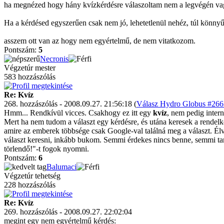
ha megnézed hogy hány kvízkérdésre válaszoltam nem a legvégén vagy
Ha a kérdésed egyszerűen csak nem jó, lehetetlenül nehéz, túl könnyű,
asszem ott van az hogy nem egyértelmű, de nem vitatkozom.
Pontszám:
5
Necronis
Végzetúr mester
583 hozzászólás
Re: Kvíz
268. hozzászólás - 2008.09.27. 21:56:18 (
Válasz Hydro Globus #266 
Hmm... Rendkívül vicces. Csakhogy ez itt egy
kvíz
, nem pedig inter
Mert ha nem tudom a választ egy kérdésre, és utána keresek a rendelkez
amire az emberek többsége csak Google-val találná meg a választ. Élvez
választ keresni, inkább bukom. Semmi érdekes nincs benne, semmi tar
törlendő!"-t fogok nyomni.
Pontszám:
6
Balumaci
Végzetúr tehetség
228 hozzászólás
Re: Kvíz
269. hozzászólás - 2008.09.27. 22:02:04
megint egy nem egyértelmű kérdés: