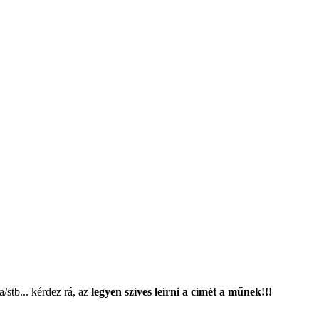
/stb... kérdez rá, az
legyen szíves leírni a címét a műnek!!!