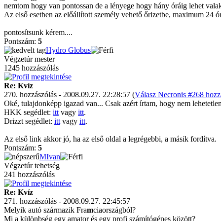
nemtom hogy van pontossan de a lényege hogy hány óráig lehet valaki 
Az első esetben az előállított személy vehető őrizetbe, maximum 24 órá
pontosítsunk kérem....
Pontszám:
5
Hydro Globus
Végzetúr mester
1245 hozzászólás
Re: Kvíz
270. hozzászólás - 2008.09.27. 22:28:57 (
Válasz Necronis #268 hozzá
Oké, tulajdonképp igazad van... Csak azért írtam, hogy nem lehetetlen
HKK segédlet:
itt
vagy
itt
.
Drizzt segédlet:
itt
vagy
itt
.
Az első link akkor jó, ha az első oldal a legrégebbi, a másik fordítva.
Pontszám:
5
MIvan
Végzetúr tehetség
241 hozzászólás
Re: Kvíz
271. hozzászólás - 2008.09.27. 22:45:57
Melyik autó származik Fra
m
ciaországból?
Mi a különbség egy amator és egy profi számítógépes között?