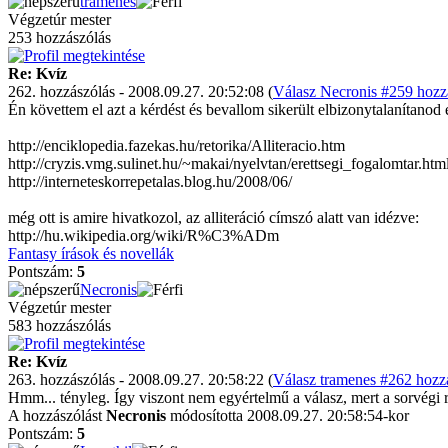
tramenes
Végzetúr mester
253 hozzászólás
Re: Kvíz
262. hozzászólás - 2008.09.27. 20:52:08 (
Válasz Necronis #259 hozzá
Én követtem el azt a kérdést és bevallom sikerült elbizonytalanítanod 
http://enciklopedia.fazekas.hu/retorika/Alliteracio.htm
http://cryzis.vmg.sulinet.hu/~makai/nyelvtan/erettsegi_fogalomtar.htm
http://interneteskorrepetalas.blog.hu/2008/06/
még ott is amire hivatkozol, az alliteráció címszó alatt van idézve:
http://hu.wikipedia.org/wiki/R%C3%ADm
Fantasy írások és novellák
Pontszám:
5
Necronis
Végzetúr mester
583 hozzászólás
Re: Kvíz
263. hozzászólás - 2008.09.27. 20:58:22 (
Válasz tramenes #262 hozzá
Hmm... tényleg. Így viszont nem egyértelmű a válasz, mert a sorvégi 
A hozzászólást
Necronis
módosította 2008.09.27. 20:58:54-kor
Pontszám:
5