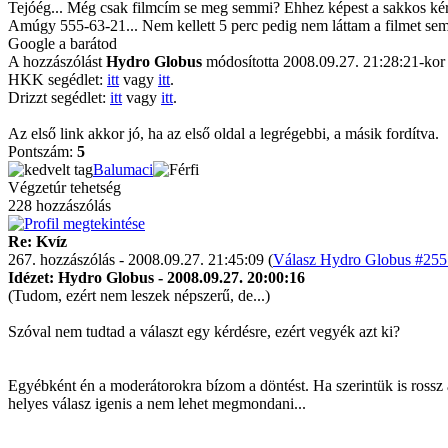
Tejóég... Még csak filmcím se meg semmi? Ehhez képest a sakkos k
Amúgy 555-63-21... Nem kellett 5 perc pedig nem láttam a filmet sem,
Google a barátod
A hozzászólást
Hydro Globus
módosította 2008.09.27. 21:28:21-kor
HKK segédlet:
itt
vagy
itt
.
Drizzt segédlet:
itt
vagy
itt
.
Az első link akkor jó, ha az első oldal a legrégebbi, a másik fordítva.
Pontszám:
5
Balumaci
Végzetúr tehetség
228 hozzászólás
Re: Kvíz
267. hozzászólás - 2008.09.27. 21:45:09 (
Válasz Hydro Globus #255 
Idézet: Hydro Globus - 2008.09.27. 20:00:16
(Tudom, ezért nem leszek népszerű, de...)
Szóval nem tudtad a választ egy kérdésre, ezért vegyék azt ki?
Egyébként én a moderátorokra bízom a döntést. Ha szerintük is rossz a 
helyes válasz igenis a nem lehet megmondani...