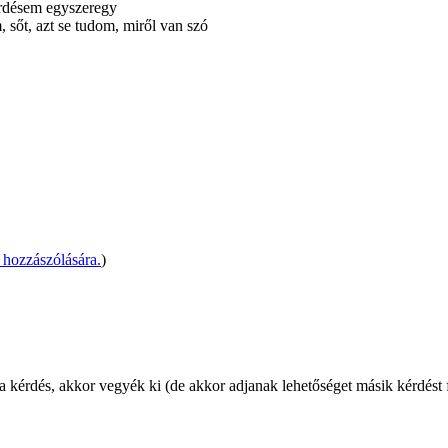
érdésem egyszeregy
 sőt, azt se tudom, miről van szó
hozzászólására.
)
kérdés, akkor vegyék ki (de akkor adjanak lehetőséget másik kérdést fel