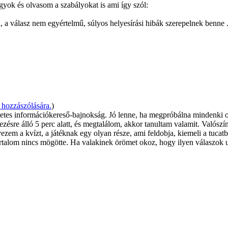
ok és olvasom a szabályokat is ami így szól:
 a válasz nem egyértelmű, súlyos helyesírási hibák szerepelnek benne .
hozzászólására.
)
netes információkereső-bajnokság. Jó lenne, ha megpróbálna mindenki ol
ésre álló 5 perc alatt, és megtalálom, akkor tanultam valamit. Valószín
em a kvízt, a játéknak egy olyan része, ami feldobja, kiemeli a tucatbó
talom nincs mögötte. Ha valakinek örömet okoz, hogy ilyen válaszok u