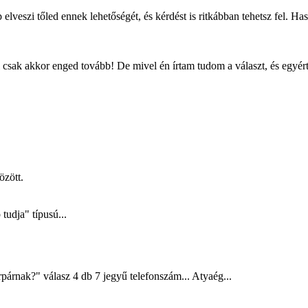
 elveszi tőled ennek lehetőségét, és kérdést is ritkábban tehetsz fel. Ha
 csak akkor enged tovább! De mivel én írtam tudom a választ, és egyér
özött.
udja" típusú...
párnak?" válasz 4 db 7 jegyű telefonszám... Atyaég...