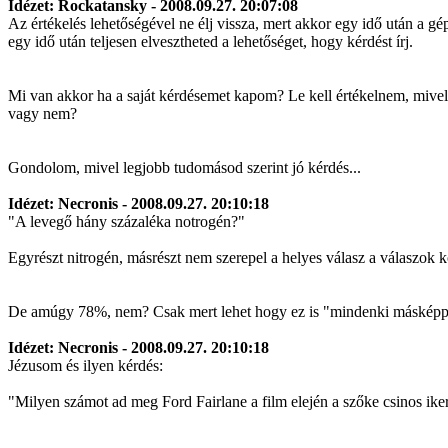
Idézet: Rockatansky - 2008.09.27. 20:07:08
Az értékelés lehetőségével ne élj vissza, mert akkor egy idő után a gép
egy idő után teljesen elvesztheted a lehetőséget, hogy kérdést írj.
Mi van akkor ha a saját kérdésemet kapom? Le kell értékelnem, mivel
vagy nem?
Gondolom, mivel legjobb tudomásod szerint jó kérdés...
Idézet: Necronis - 2008.09.27. 20:10:18
"A levegő hány százaléka notrogén?"
Egyrészt nitrogén, másrészt nem szerepel a helyes válasz a válaszok k
De amúgy 78%, nem? Csak mert lehet hogy ez is "mindenki másképp t
Idézet: Necronis - 2008.09.27. 20:10:18
Jézusom és ilyen kérdés:
"Milyen számot ad meg Ford Fairlane a film elején a szőke csinos iker