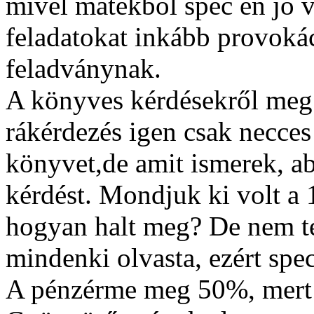
mivel matekból spec én jó v
feladatokat inkább provok
feladványnak.
A könyves kérdésekről meg 
rákérdezés igen csak necce
könyvet,de amit ismerek, ab
kérdést. Mondjuk ki volt a 1
hogyan halt meg? De nem t
mindenki olvasta, ezért spe
A pénzérme meg 50%, mert