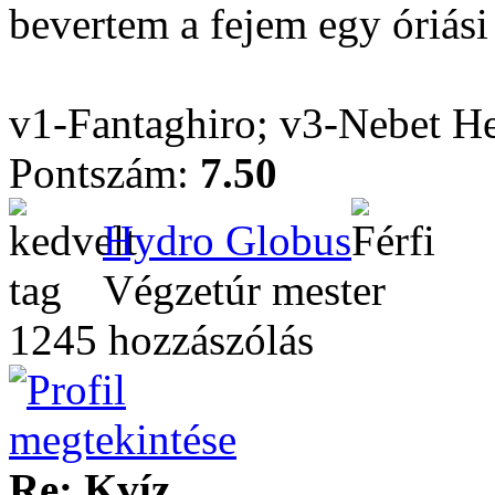
bevertem a fejem egy óriási
v1-Fantaghiro; v3-Nebet H
Pontszám:
7.50
Hydro Globus
Végzetúr mester
1245 hozzászólás
Re: Kvíz