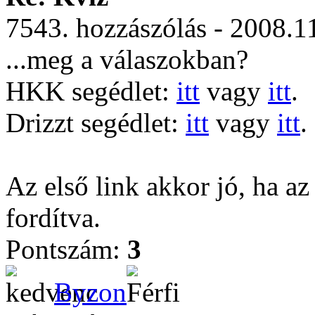
7543. hozzászólás - 2008.1
...meg a válaszokban?
HKK segédlet:
itt
vagy
itt
.
Drizzt segédlet:
itt
vagy
itt
.
Az első link akkor jó, ha az
fordítva.
Pontszám:
3
Byzon