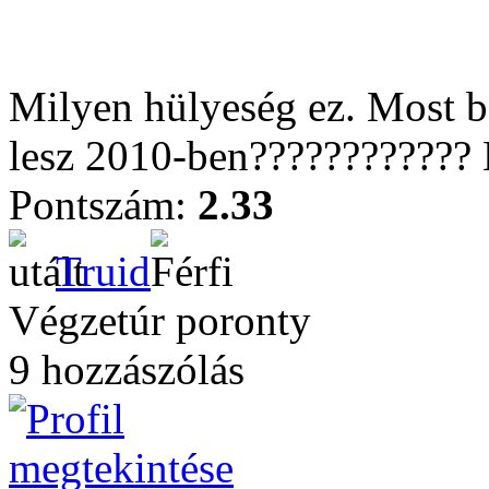
Milyen hülyeség ez. Most 
lesz 2010-ben???????????? 
Pontszám:
2.33
Truid
Végzetúr poronty
9 hozzászólás