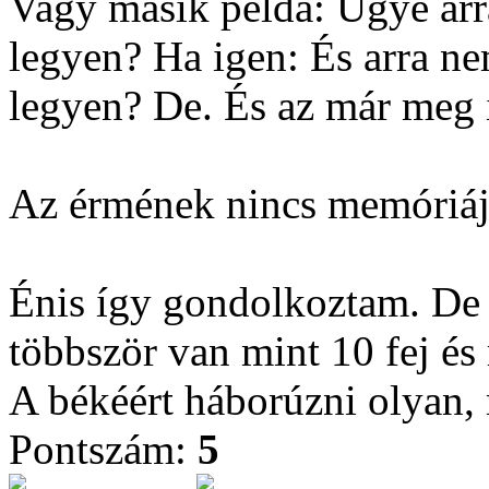
Vagy másik példa: Ugye arra
legyen? Ha igen: És arra ne
legyen? De. És az már meg is
Az érmének nincs memóriáj
Énis így gondolkoztam. De 9
többször van mint 10 fej és
A békéért háborúzni olyan, 
Pontszám:
5