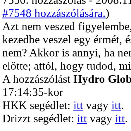
#7548 hozzászólására.
)
Azt nem veszed figyelembe,
kezedbe veszel egy érmét, 
nem? Akkor is annyi, ha ne
előtte; attól, hogy tudod, m
A hozzászólást
Hydro Glo
17:14:35-kor
HKK segédlet:
itt
vagy
itt
.
Drizzt segédlet:
itt
vagy
itt
.