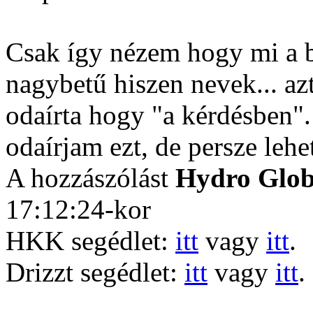
Csak így nézem hogy mi a 
nagybetű hiszen nevek... a
odaírta hogy "a kérdésben"
odaírjam ezt, de persze lehe
A hozzászólást
Hydro Glo
17:12:24-kor
HKK segédlet:
itt
vagy
itt
.
Drizzt segédlet:
itt
vagy
itt
.