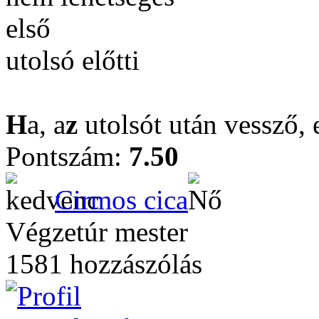
első
utolsó előtti
H
a, a
z
utolsót után vessző, e
Pontszám:
7.50
Cirmos cica
Végzetúr mester
1581 hozzászólás