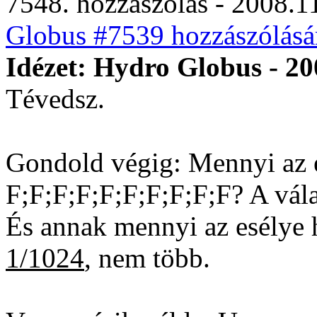
7548. hozzászólás - 2008.11
Globus #7539 hozzászólásá
Idézet: Hydro Globus - 20
Tévedsz.
Gondold végig: Mennyi az 
F;F;F;F;F;F;F;F;F;F? A vála
És annak mennyi az esélye 
1/1024
, nem több.