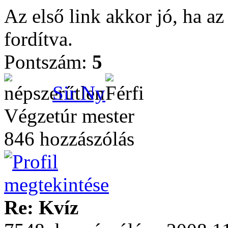
Az első link akkor jó, ha az
fordítva.
Pontszám:
5
Sir Ny
Végzetúr mester
846 hozzászólás
Re: Kvíz