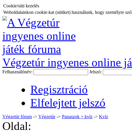
Cookie/süti kezelés
Weboldalainkon cookie-kat (sütiket) használunk, hogy személyre szóló
Végzetúr ingyenes online já
Felhasználónév:
Jelszó:
Regisztráció
Elfelejtett jelszó
Végzetúr fórum
->
Végzetúr
->
Panaszok + kvíz
->
Kvíz
Oldal: