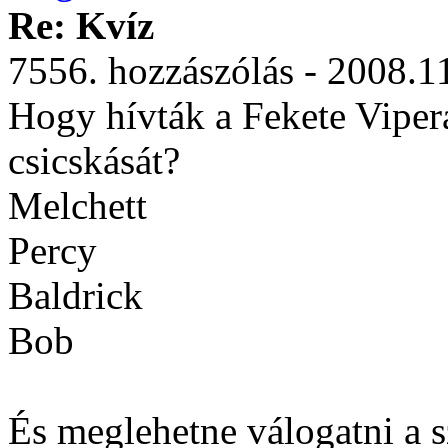
Re: Kvíz
7556. hozzászólás - 2008.1
Hogy hívták a Fekete Vipera
csicskását?
Melchett
Percy
Baldrick
Bob
És meglehetne válogatni a sz