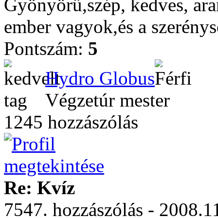
Gyönyörű,szép, kedves, aran
ember vagyok,és a szerénys
Pontszám:
5
Hydro Globus
Végzetúr mester
1245 hozzászólás
Re: Kvíz
7547. hozzászólás - 2008.1