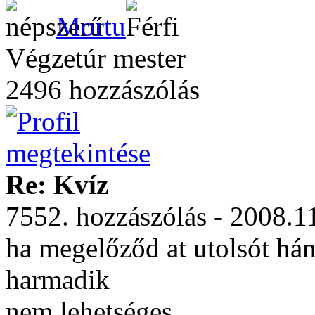
Mortu
Végzetúr mester
2496 hozzászólás
Re: Kvíz
7552. hozzászólás - 2008.1
ha megelőződ at utolsót hán
harmadik
nem lehetséges