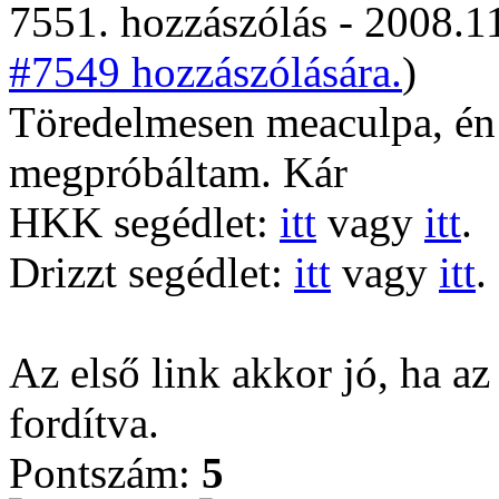
7551. hozzászólás - 2008.11
#7549 hozzászólására.
)
Töredelmesen meaculpa, én 
megpróbáltam. Kár
HKK segédlet:
itt
vagy
itt
.
Drizzt segédlet:
itt
vagy
itt
.
Az első link akkor jó, ha az
fordítva.
Pontszám:
5