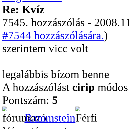
Re: Kvíz
7545. hozzászólás - 2008.11
#7544 hozzászólására.
)
szerintem vicc volt
legalábbis bízom benne
A hozzászólást
cirip
módosí
Pontszám:
5
Rammstein