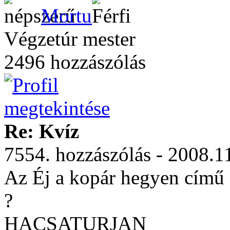
Mortu
Végzetúr mester
2496 hozzászólás
Re: Kvíz
7554. hozzászólás - 2008.1
Az Éj a kopár hegyen című 
?
HACSATURJAN