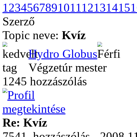
1
2
3
4
5
6
7
8
9
10
11
12
13
14
15
1
Szerző
Topic neve:
Kvíz
Hydro Globus
Végzetúr mester
1245 hozzászólás
Re: Kvíz
7541. hozzászólás - 2008.11