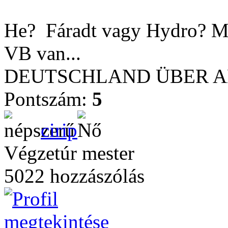
He?
Fáradt vagy Hydro? Mer
VB van...
DEUTSCHLAND ÜBER ALL
Pontszám:
5
cirip
Végzetúr mester
5022 hozzászólás