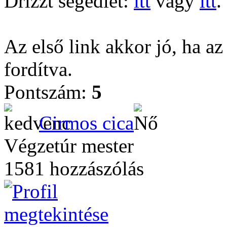
Drizzt segédlet:
itt
vagy
itt
.
Az első link akkor jó, ha az
fordítva.
Pontszám:
5
Cirmos cica
Végzetúr mester
1581 hozzászólás