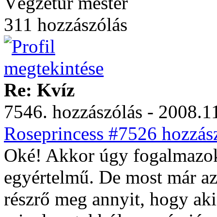
Végzetúr mester
311 hozzászólás
Re: Kvíz
7546. hozzászólás - 2008.11
Roseprincess #7526 hozzász
Oké! Akkor úgy fogalmazo
egyértelmű. De most már az
részrő meg annyit, hogy ak