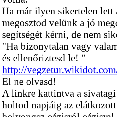
Ha már ilyen sikertelen lett
megosztod velünk a jó mego
segítségét kérni, de nem sik
"Ha bizonytalan vagy valam
és ellenőriztesd le! "
http://vegzetur.wikidot.com
El ne olvasd!
A linkre kattintva a sivatagi
holtod napjáig az elátkozot
bolyongsz oázisról oázisra!