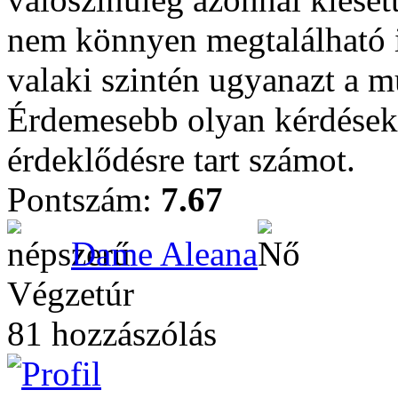
nem könnyen megtalálható 
valaki szintén ugyanazt a mű
Érdemesebb olyan kérdéseke
érdeklődésre tart számot.
Pontszám:
7.67
Dame Aleana
Végzetúr
81 hozzászólás