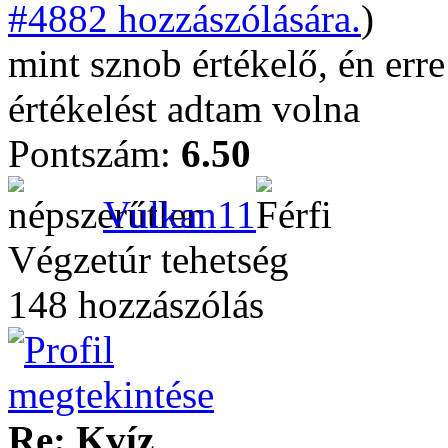
#4882 hozzászólására.
)
mint sznob értékelő, én erre
értékelést adtam volna
Pontszám:
6.50
Vulkan11
Végzetúr tehetség
148 hozzászólás
Re: Kvíz