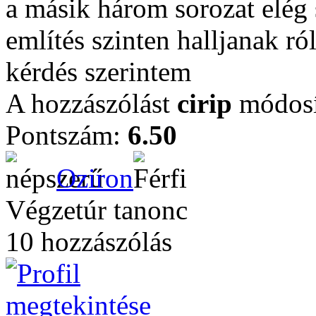
a másik három sorozat elég
említés szinten halljanak r
kérdés szerintem
A hozzászólást
cirip
módosí
Pontszám:
6.50
Oziron
Végzetúr tanonc
10 hozzászólás