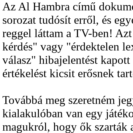
Az Al Hambra című dokumen
sorozat tudósít erről, és e
reggel láttam a TV-ben! Azt
kérdés" vagy "érdektelen lex
válasz" hibajelentést kapott
értékelést kicsit erősnek tar
Továbbá meg szeretném jegy
kialakulóban van egy játékos
magukról, hogy ők szarták 