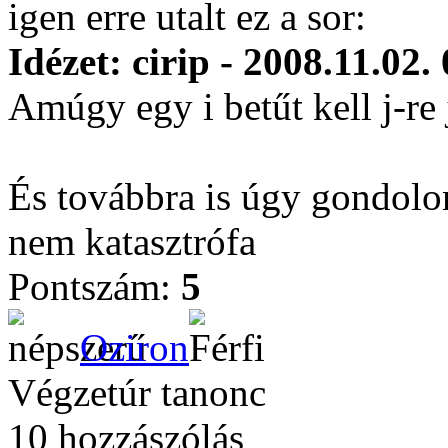
igen erre utalt ez a sor:
Idézet: cirip - 2008.11.02.
Amúgy egy i betűt kell j-re
És továbbra is úgy gondolo
nem katasztrófa
Pontszám:
5
Oziron
Végzetúr tanonc
10 hozzászólás