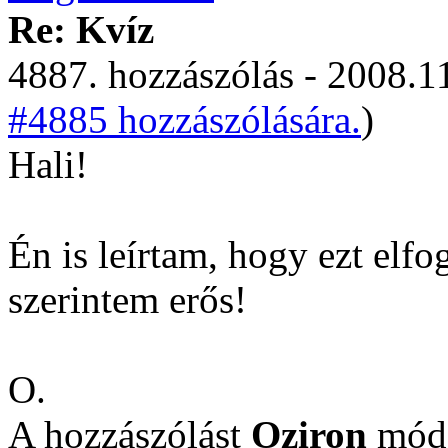
Re: Kvíz
4887. hozzászólás - 2008.11
#4885 hozzászólására.
)
Hali!
Én is leírtam, hogy ezt elf
szerintem erős!
O.
A hozzászólást
Oziron
módo