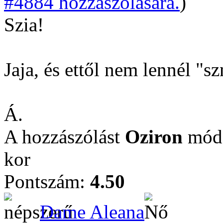
#4884 hozzászólására.
)
Szia!
Jaja, és ettől nem lennél "s
Á.
A hozzászólást
Oziron
módo
kor
Pontszám:
4.50
Dame Aleana