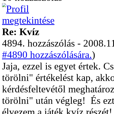
Re: Kvíz
4894. hozzászólás - 2008.11
#4890 hozzászólására.
)
Jaja, ezzel is egyet értek. 
törölni" értékelést kap, akk
kérdésfeltevétől meghatározo
törölni" után végleg!
És ez
élvezem a játék kvíz részét!