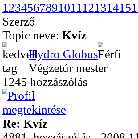
1
2
3
4
5
6
7
8
9
10
11
12
13
14
15
1
Szerző
Topic neve:
Kvíz
Hydro Globus
Végzetúr mester
1245 hozzászólás
Re: Kvíz
4881. hozzászólás - 2008.11