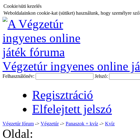
Cookie/süti kezelés
Weboldalainkon cookie-kat (sütiket) használunk, hogy személyre szóló
Végzetúr ingyenes online já
Felhasználónév:
Jelszó:
Regisztráció
Elfelejtett jelszó
Végzetúr fórum
->
Végzetúr
->
Panaszok + kvíz
->
Kvíz
Oldal: