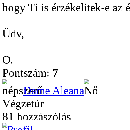
hogy Ti is érzékelitek-e az 
Üdv,
O.
Pontszám:
7
Dame Aleana
Végzetúr
81 hozzászólás