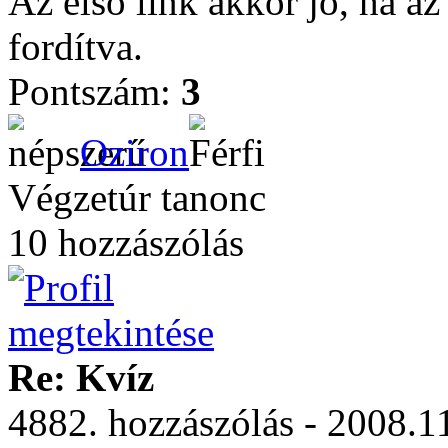
Az első link akkor jó, ha az
fordítva.
Pontszám:
3
Oziron
Végzetúr tanonc
10 hozzászólás
Re: Kvíz
4882. hozzászólás - 2008.1