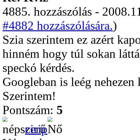
4885. hozzászólás - 2008.11
#4882 hozzászólására.
)
Szia szerintem ez azért kap
hinném hogy túl sokan láttá
speckó kérdés.
Googleban is leég nehezen l
Szerintem!
Pontszám:
5
cirip