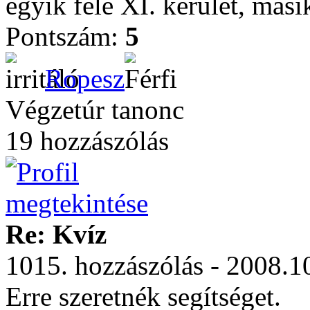
egyik fele XI. kerület, mási
Pontszám:
5
Ropesz
Végzetúr tanonc
19 hozzászólás
Re: Kvíz
1015. hozzászólás - 2008.1
Erre szeretnék segítséget.