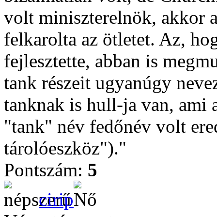
volt miniszterelnök, akkor a
felkarolta az ötletet. Az, h
fejlesztette, abban is megm
tank részeit ugyanúgy nevezt
tanknak is hull-ja van, ami 
"tank" név fedőnév volt ered
tárolóeszköz")."
Pontszám:
5
cirip