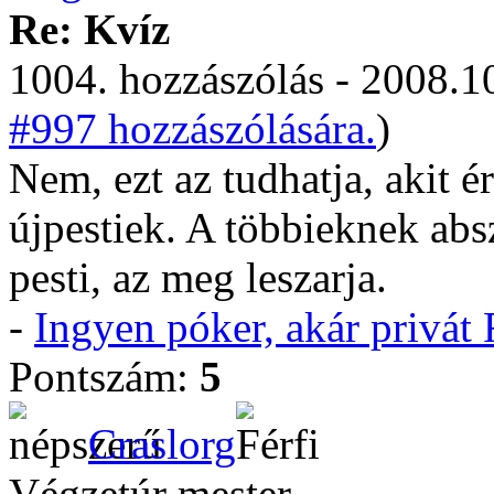
Re: Kvíz
1004. hozzászólás - 2008.10
#997 hozzászólására.
)
Nem, ezt az tudhatja, akit é
újpestiek. A többieknek abs
pesti, az meg leszarja.
-
Ingyen póker, akár privá
Pontszám:
5
Craslorg
Végzetúr mester