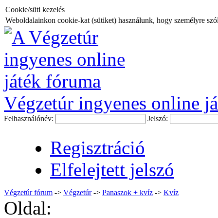
Cookie/süti kezelés
Weboldalainkon cookie-kat (sütiket) használunk, hogy személyre szóló
Végzetúr ingyenes online já
Felhasználónév:
Jelszó:
Regisztráció
Elfelejtett jelszó
Végzetúr fórum
->
Végzetúr
->
Panaszok + kvíz
->
Kvíz
Oldal: