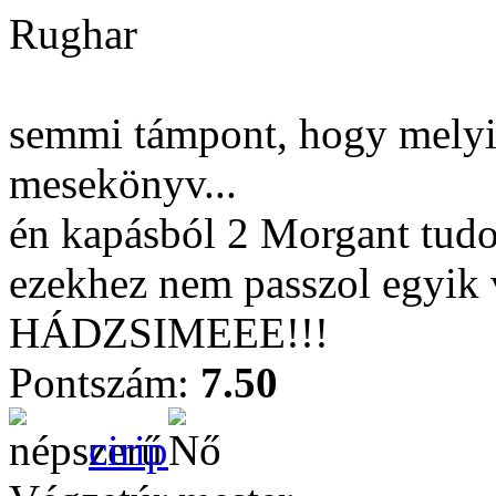
Rughar
semmi támpont, hogy melyik
mesekönyv...
én kapásból 2 Morgant tudo
ezekhez nem passzol egyik 
HÁDZSIMEEE!!!
Pontszám:
7.50
cirip