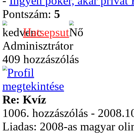
-
Ingyen póker, akár privá
Pontszám:
5
Hatsepsut
Adminisztrátor
409 hozzászólás
Re: Kvíz
1006. hozzászólás - 2008.1
Liadas: 2008-as magyar oli