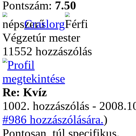
Pontszám:
7.50
Craslorg
Végzetúr mester
11552 hozzászólás
Re: Kvíz
1002. hozzászólás - 2008.10
#986 hozzászólására.
)
Pontosan, túl specifikus.