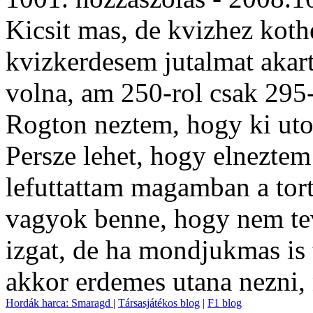
Kicsit mas, de kvizhez koth
kvizkerdesem jutalmat akart
volna, am 250-rol csak 295-
Rogton neztem, hogy ki utot
Persze lehet, hogy elneztem
lefuttattam magamban a tort
vagyok benne, hogy nem te
izgat, de ha mondjukmas is t
akkor erdemes utana nezni,
Hordák harca: Smaragd
|
Társasjátékos blog
|
F1 blog