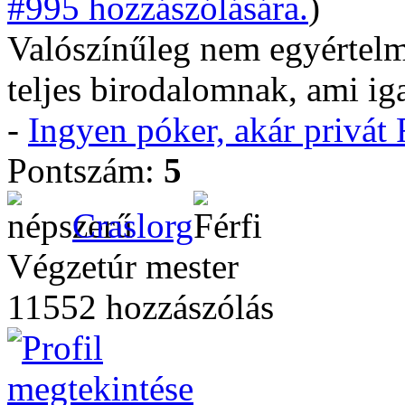
#995 hozzászólására.
)
Valószínűleg nem egyértelmű
teljes birodalomnak, ami iga
-
Ingyen póker, akár privá
Pontszám:
5
Craslorg
Végzetúr mester
11552 hozzászólás