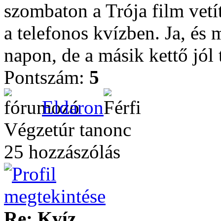
szombaton a Trója film vetít
a telefonos kvízben. Ja, és 
napon, de a másik kettő jól 
Pontszám:
5
Eldaron
Végzetúr tanonc
25 hozzászólás
Re: Kvíz