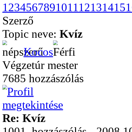
1
2
3
4
5
6
7
8
9
10
11
12
13
14
15
1
Szerző
Topic neve:
Kvíz
Kocos
Végzetúr mester
7685 hozzászólás
Re: Kvíz
1001. hozzászólás - 2008.1