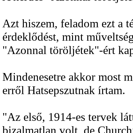
Azt hiszem, feladom ezt a t
érdeklődést, mint műveltsé
"Azonnal töröljétek"-ért kap
Mindenesetre akkor most már
erről Hatsepszutnak írtam.
"Az első, 1914-es tervek lá
bizalmatlan volt, de Churc