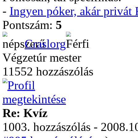
-
Ingyen póker, akár privá
Pontszám:
5
Craslorg
Végzetúr mester
11552 hozzászólás
Re: Kvíz
1003. hozzászólás - 2008.10