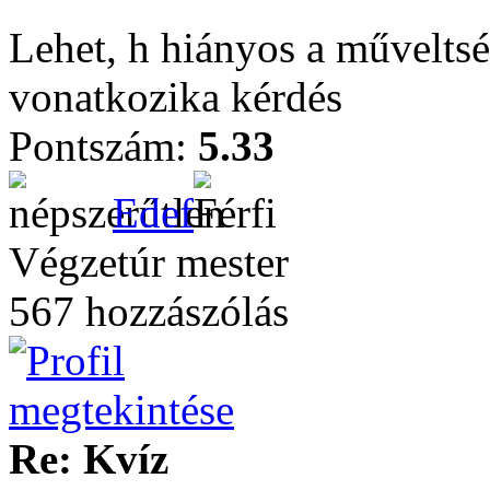
Lehet, h hiányos a művelts
vonatkozika kérdés
Pontszám:
5.33
Edef
Végzetúr mester
567 hozzászólás
Re: Kvíz