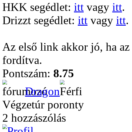
HKK segédlet:
itt
vagy
itt
.
Drizzt segédlet:
itt
vagy
itt
.
Az első link akkor jó, ha az
fordítva.
Pontszám:
8.75
Dragon
Végzetúr poronty
2 hozzászólás