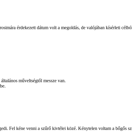
osimára érdekezett dátum volt a megoldás, de valójában kísérleti célból
z általános műveltségtől messze van.
gbe.
ngedi. Fel kéne venni a szűrő kivtélei közé. Kénytelen voltam a bőgős sz