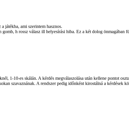
z a játékba, ami szerintem hasznos.
mb, h rossz válasz ill helyesírási hiba. Ez a két dolog önmagában függ
knél, 1-10-es skálán. A kérdés megválaszolása után kellene pontot oszta
 sokan szavaznának. A rendszer pedig időnként kirostálná a kérdések köz