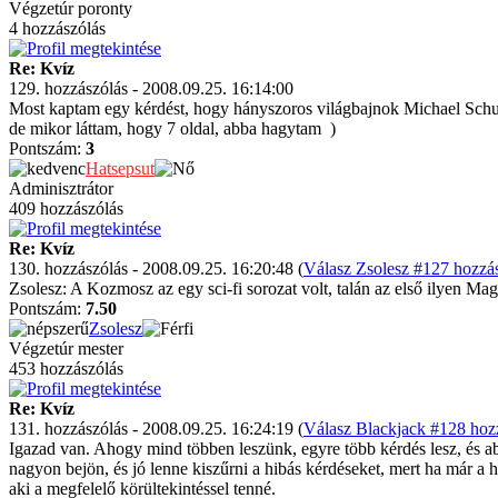
Végzetúr poronty
4 hozzászólás
Re: Kvíz
129. hozzászólás - 2008.09.25. 16:14:00
Most kaptam egy kérdést, hogy hányszoros világbajnok Michael Schumack
de mikor láttam, hogy 7 oldal, abba hagytam
)
Pontszám:
3
Hatsepsut
Adminisztrátor
409 hozzászólás
Re: Kvíz
130. hozzászólás - 2008.09.25. 16:20:48 (
Válasz Zsolesz #127 hozzás
Zsolesz: A Kozmosz az egy sci-fi sorozat volt, talán az első ilyen M
Pontszám:
7.50
Zsolesz
Végzetúr mester
453 hozzászólás
Re: Kvíz
131. hozzászólás - 2008.09.25. 16:24:19 (
Válasz Blackjack #128 hozz
Igazad van. Ahogy mind többen leszünk, egyre több kérdés lesz, és ab
nagyon bejön, és jó lenne kiszűrni a hibás kérdéseket, mert ha már a h
aki a megfelelő körültekintéssel tenné.