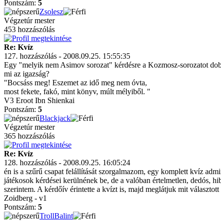
Pontszám:
5
Zsolesz
Végzetúr mester
453 hozzászólás
Re: Kvíz
127. hozzászólás - 2008.09.25. 15:55:35
Egy "melyik nem Asimov sorozat" kérdésre a Kozmosz-sorozatot dobta
mi az igazság?
"Bocsáss meg! Eszemet az idő meg nem óvta,
most fekete, fakó, mint könyv, múlt mélyiből. "
V3 Eroot Ibn Shienkai
Pontszám:
5
Blackjack
Végzetúr mester
365 hozzászólás
Re: Kvíz
128. hozzászólás - 2008.09.25. 16:05:24
én is a szűrű csapat felállítását szorgalmazom, egy komplett kvíz adm
játékosok kérdései kerülnének be, de a valóban értelmetlen, dedós, hi
szerintem. A kérdőív érintette a kvízt is, majd meglátjuk mit választott
Zoidberg - v1
Pontszám:
5
TrollBalint