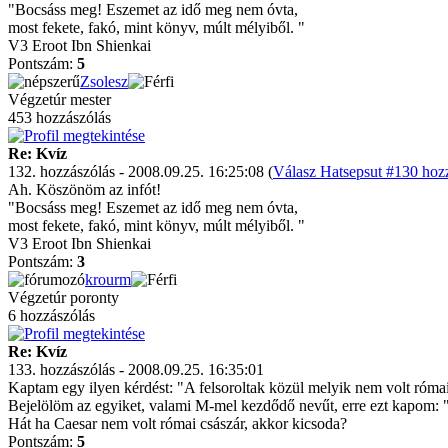
"Bocsáss meg! Eszemet az idő meg nem óvta,
most fekete, fakó, mint könyv, múlt mélyiből. "
V3 Eroot Ibn Shienkai
Pontszám:
5
Zsolesz
Végzetúr mester
453 hozzászólás
Re: Kvíz
132. hozzászólás - 2008.09.25. 16:25:08 (
Válasz Hatsepsut #130 hozz
Ah. Köszönöm az infót!
"Bocsáss meg! Eszemet az idő meg nem óvta,
most fekete, fakó, mint könyv, múlt mélyiből. "
V3 Eroot Ibn Shienkai
Pontszám:
3
krourm
Végzetúr poronty
6 hozzászólás
Re: Kvíz
133. hozzászólás - 2008.09.25. 16:35:01
Kaptam egy ilyen kérdést: "A felsoroltak közül melyik nem volt róma
Bejelölöm az egyiket, valami M-mel kezdődő nevűt, erre ezt kapom: "H
Hát ha Caesar nem volt római császár, akkor kicsoda?
Pontszám:
5