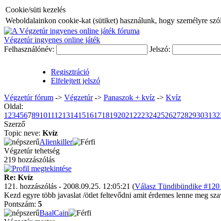
Cookie/süti kezelés
Weboldalainkon cookie-kat (sütiket) használunk, hogy személyre szóló
Végzetúr ingyenes online játék
Felhasználónév:
Jelszó:
Regisztráció
Elfelejtett jelszó
Végzetúr fórum
->
Végzetúr
->
Panaszok + kvíz
->
Kvíz
Oldal:
1
2
3
4
5
6
7
8
9
10
11
12
13
14
15
16
17
18
19
20
21
22
23
24
25
26
27
28
29
30
31
32
Szerző
Topic neve:
Kvíz
Alienkiller
Végzetúr tehetség
219 hozzászólás
Re: Kvíz
121. hozzászólás - 2008.09.25. 12:05:21 (
Válasz Tündibündike #120 
Kezd egyre több javaslat /ötlet feltevődni amit érdemes lenne meg sza
Pontszám:
5
BaalCain