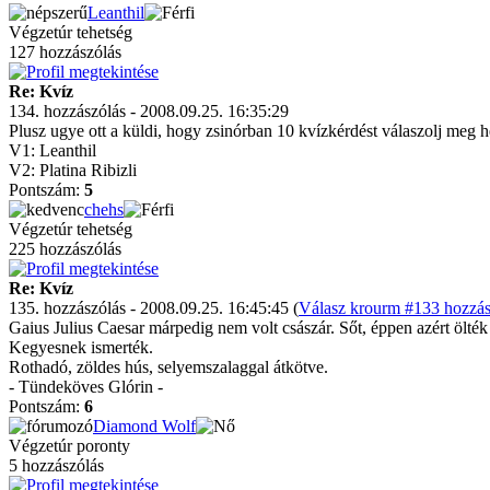
Leanthil
Végzetúr tehetség
127 hozzászólás
Re: Kvíz
134. hozzászólás - 2008.09.25. 16:35:29
Plusz ugye ott a küldi, hogy zsinórban 10 kvízkérdést válaszolj meg h
V1: Leanthil
V2: Platina Ribizli
Pontszám:
5
chehs
Végzetúr tehetség
225 hozzászólás
Re: Kvíz
135. hozzászólás - 2008.09.25. 16:45:45 (
Válasz krourm #133 hozzás
Gaius Julius Caesar márpedig nem volt császár. Sőt, éppen azért ölték 
Kegyesnek ismerték.
Rothadó, zöldes hús, selyemszalaggal átkötve.
- Tündeköves Glórin -
Pontszám:
6
Diamond Wolf
Végzetúr poronty
5 hozzászólás