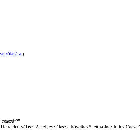
ászólására.
)
i császár?"
elytelen válasz! A helyes válasz a következő lett volna: Julius Caesar