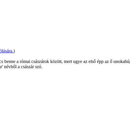
lására.
)
cs benne a római császárok között, mert ugye az első épp az ő unokahúg
' névből a császár szó.