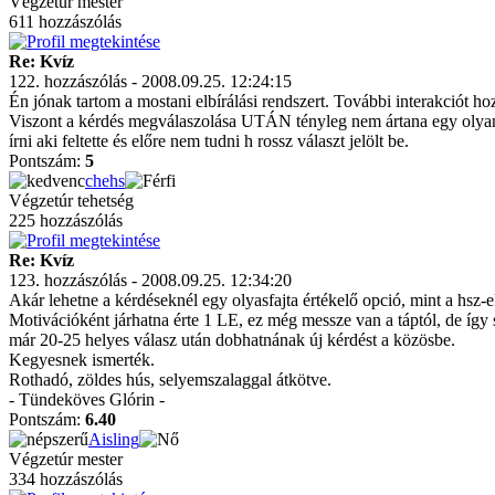
Végzetúr mester
611 hozzászólás
Re: Kvíz
122. hozzászólás - 2008.09.25. 12:24:15
Én jónak tartom a mostani elbírálási rendszert. További interakciót ho
Viszont a kérdés megválaszolása UTÁN tényleg nem ártana egy olyan go
írni aki feltette és előre nem tudni h rossz választ jelölt be.
Pontszám:
5
chehs
Végzetúr tehetség
225 hozzászólás
Re: Kvíz
123. hozzászólás - 2008.09.25. 12:34:20
Akár lehetne a kérdéseknél egy olyasfajta értékelő opció, mint a hsz-e
Motivációként járhatna érte 1 LE, ez még messze van a táptól, de így
már 20-25 helyes válasz után dobhatnának új kérdést a közösbe.
Kegyesnek ismerték.
Rothadó, zöldes hús, selyemszalaggal átkötve.
- Tündeköves Glórin -
Pontszám:
6.40
Aisling
Végzetúr mester
334 hozzászólás