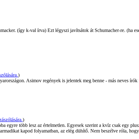
er. (így k-val írva) Ezt légyszi javítsátok át Schumacher-re. (ha eset
zólására.
)
agyarországon. Asimov regények is jelentek meg benne - más neves írók 
ászólására.
)
ba egyre több lesz az értelmetlen. Egyesek szerint a kvíz csak egy plu
armadikat kapod folyamatban, az elég dühítő. Nem beszélve róla, hogy e m