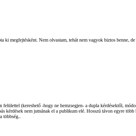
 ki megfejtésként. Nem olvastam, tehát nem vagyok biztos benne, de a
in felülettel (kereshető -hogy ne hemzsegjen- a dupla kérdésektől, módos
bás kérdések nem jutnának el a publikum elé. Hosszú távon egyre több k
 a többség..