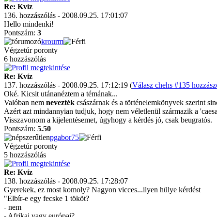
Re: Kvíz
136. hozzászólás - 2008.09.25. 17:01:07
Hello mindenki!
Pontszám:
3
krourm
Végzetúr poronty
6 hozzászólás
Re: Kvíz
137. hozzászólás - 2008.09.25. 17:12:19 (
Válasz chehs #135 hozzászó
Oké. Kicsit utánanéztem a témának...
Valóban nem
nevezték
császárnak és a történelemkönyvek szerint sin
Azért azt mindannyian tudjuk, hogy nem véletlenül származik a 'caesar
Visszavonom a kijelentésemet, úgyhogy a kérdés jó, csak beugratós.
Pontszám:
5.50
pgabor75
Végzetúr poronty
5 hozzászólás
Re: Kvíz
138. hozzászólás - 2008.09.25. 17:28:07
Gyerekek, ez most komoly? Nagyon vicces...ilyen hülye kérdést
"Elbír-e egy fecske 1 tököt?
- nem
- Afrikai vagy európai?