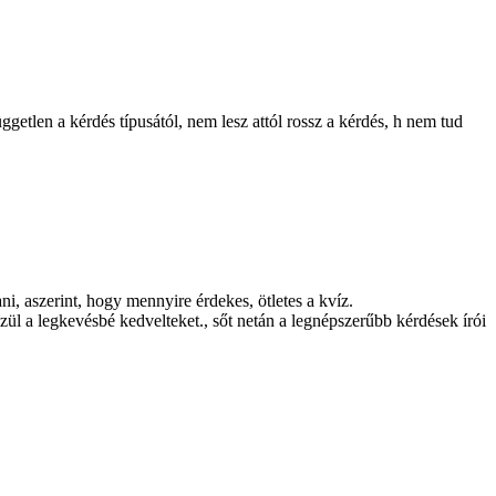
etlen a kérdés típusától, nem lesz attól rossz a kérdés, h nem tud
ni, aszerint, hogy mennyire érdekes, ötletes a kvíz.
ül a legkevésbé kedvelteket., sőt netán a legnépszerűbb kérdések írói