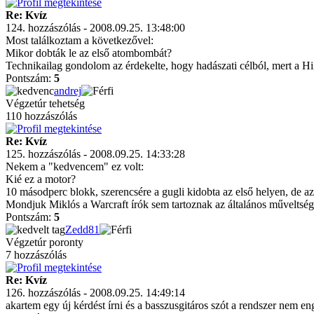
Re: Kvíz
124. hozzászólás - 2008.09.25. 13:48:00
Most találkoztam a következővel:
Mikor dobták le az első atombombát?
Technikailag gondolom az érdekelte, hogy hadászati célból, mert a Hir
Pontszám:
5
andrej
Végzetúr tehetség
110 hozzászólás
Re: Kvíz
125. hozzászólás - 2008.09.25. 14:33:28
Nekem a "kedvencem" ez volt:
Kié ez a motor?
10 másodperc blokk, szerencsére a gugli kidobta az első helyen, de a
Mondjuk Miklós a Warcraft írók sem tartoznak az általános műveltsé
Pontszám:
5
Zedd81
Végzetúr poronty
7 hozzászólás
Re: Kvíz
126. hozzászólás - 2008.09.25. 14:49:14
akartem egy új kérdést írni és a basszusgitáros szót a rendszer nem e