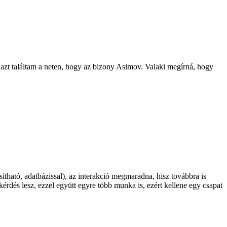
zt találtam a neten, hogy az bizony Asimov. Valaki megírná, hogy
ítható, adatbázissal), az interakció megmaradna, hisz továbbra is
érdés lesz, ezzel együtt egyre több munka is, ezért kellene egy csapat