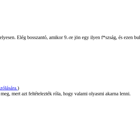
elyesen. Elég bosszantó, amikor 9.-re jön egy ilyen f*szság, és ezen bu
zólására.
)
meg, mert azt feltételezték róla, hogy valami olyasmi akarna lenni.