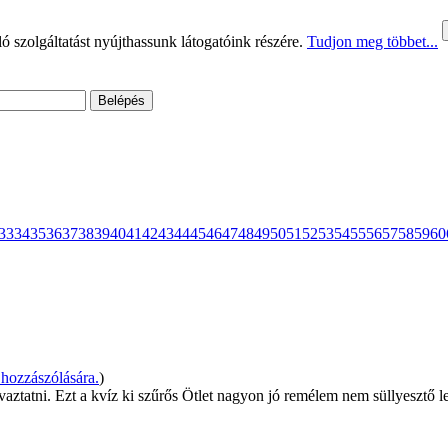
 szolgáltatást nyújthassunk látogatóink részére.
Tudjon meg többet...
33
34
35
36
37
38
39
40
41
42
43
44
45
46
47
48
49
50
51
52
53
54
55
56
57
58
59
60
hozzászólására.
)
vaztatni. Ezt a kvíz ki szűrős Ötlet nagyon jó remélem nem süllyesztő l