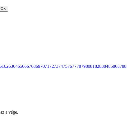
OK
61
62
63
64
65
66
67
68
69
70
71
72
73
74
75
76
77
78
79
80
81
82
83
84
85
86
87
88
esz a vége.