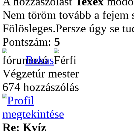
A hozzászólást
Texex
módos
Nem töröm tovább a fejem se
Fölösleges.Persze úgy se t
Pontszám:
5
Bekas
Végzetúr mester
674 hozzászólás
Re: Kvíz