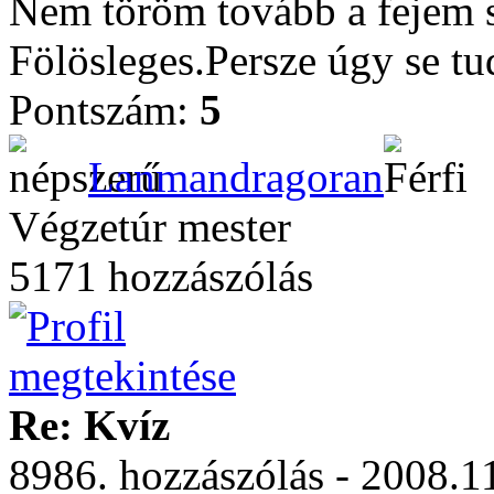
Nem töröm tovább a fejem se
Fölösleges.Persze úgy se t
Pontszám:
5
Lanmandragoran
Végzetúr mester
5171 hozzászólás
Re: Kvíz
8986. hozzászólás - 2008.11