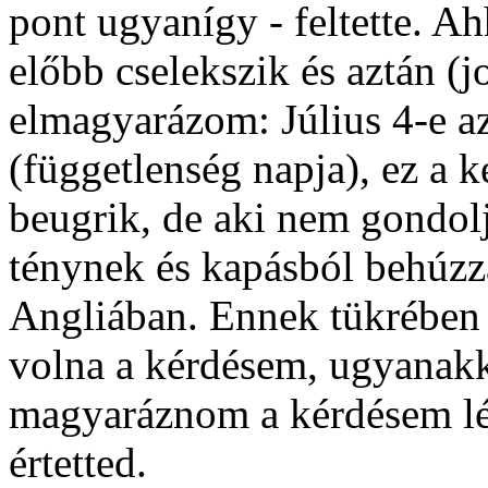
pont ugyanígy - feltette. Ah
előbb cselekszik és aztán (
elmagyarázom: Július 4-e 
(függetlenség napja), ez a 
beugrik, de aki nem gondol
ténynek és kapásból behúzza
Angliában. Ennek tükrében 
volna a kérdésem, ugyanakk
magyaráznom a kérdésem lén
értetted.