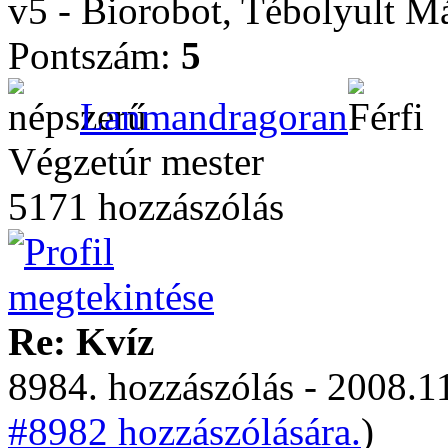
v5 - Biorobot, Tébolyult 
Pontszám:
5
Lanmandragoran
Végzetúr mester
5171 hozzászólás
Re: Kvíz
8984. hozzászólás - 2008.11
#8982 hozzászólására.
)