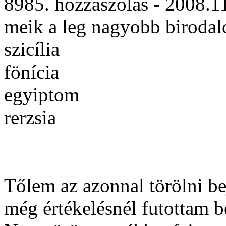
8985. hozzászólás - 2008.1
meik a leg nagyobb birodal
szicília
fönícia
egyiptom
rerzsia
Tőlem az azonnal törölni be
még értékelésnél futottam b