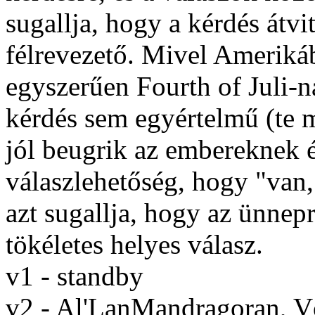
sugallja, hogy a kérdés átvi
félrevezető. Mivel Ameriká
egyszerűen Fourth of Juli-na
kérdés sem egyértelmű (te 
jól beugrik az embereknek és
válaszlehetőség, hogy "van,
azt sugallja, hogy az ünnepre
tökéletes helyes válasz.
v1 - standby
v2 - Al'LanMandragoran, 