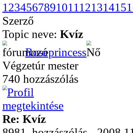
1
2
3
4
5
6
7
8
9
10
11
12
13
14
15
1
Szerző
Topic neve:
Kvíz
Roseprincess
Végzetúr mester
740 hozzászólás
Re: Kvíz
8981. hozzászólás - 2008.1