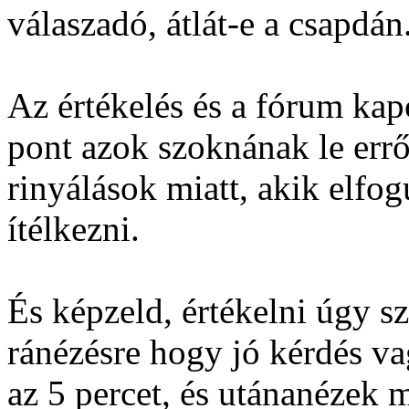
válaszadó, átlát-e a csapdán.
Az értékelés és a fórum kap
pont azok szoknának le errő
rinyálások miatt, akik elfog
ítélkezni.
És képzeld, értékelni úgy s
ránézésre hogy jó kérdés v
az 5 percet, és utánanézek m