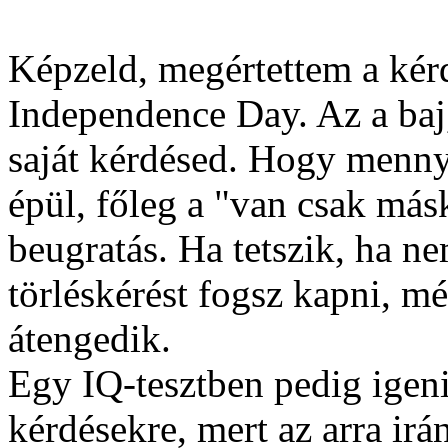
Képzeld, megértettem a kérd
Independence Day. Az a baj
saját kérdésed. Hogy mennyi
épül, főleg a "van csak más
beugratás. Ha tetszik, ha ne
törléskérést fogsz kapni, mé
átengedik.
Egy IQ-tesztben pedig igeni
kérdésekre, mert az arra irá