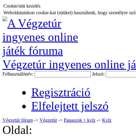
Cookie/süti kezelés
Weboldalainkon cookie-kat (sütiket) használunk, hogy személyre szóló
Végzetúr ingyenes online já
Felhasználónév:
Jelszó:
Regisztráció
Elfelejtett jelszó
Végzetúr fórum
->
Végzetúr
->
Panaszok + kvíz
->
Kvíz
Oldal: