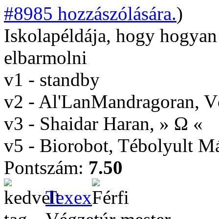
#8985 hozzászólására.
)
Iskolapéldája, hogy hogyan
elbarmolni
v1 - standby
v2 - Al'LanMandragoran, 
v3 - Shaidar Haran, » Ω «
v5 - Biorobot, Tébolyult 
Pontszám:
7.50
Texex