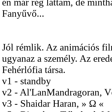
én már rég láttam, de minth
Fanyűvő...
Jól rémlik. Az animációs f
ugyanaz a személy. Az ered
Fehérlófia társa.
v1 - standby
v2 - Al'LanMandragoran, 
v3 - Shaidar Haran, » Ω «