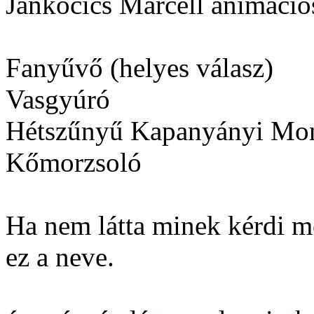
Jankocics Marcell animáció
Fanyűvő (helyes válasz)
Vasgyúró
Hétszűnyű Kapanyányi Mo
Kőmorzsoló
Ha nem látta minek kérdi me
ez a neve.