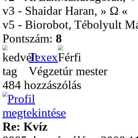
v3 - Shaidar Haran, » Ω «
v5 - Biorobot, Tébolyult 
Pontszám:
8
Texex
Végzetúr mester
484 hozzászólás
Re: Kvíz