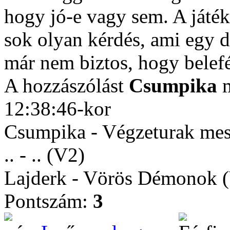
hogy jó-e vagy sem. A játék
sok olyan kérdés, ami egy d
már nem biztos, hogy belef
A hozzászólást
Csumpika
m
12:38:46-kor
Csumpika - Végzeturak mes
.. - .. (V2)
Lajderk - Vörös Démonok 
Pontszám:
3