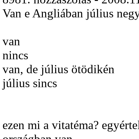
Van e Angliában július neg
van
nincs
van, de július ötödikén
július sincs
ezen mi a vitatéma? egyért
országban van...