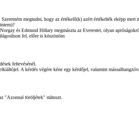
 meg. Szeretném megtudni, hogy az értékelő(k) azért értékelték eképp me
rintem)?
g Norgay és Edmund Hillary megmászta az Everestet, olyan apróságokró
ilágosítson fel, előre is köszönöm
dések feltevésénél.
lkiáltójel. A kérdés végére kéne egy kérdőjel, valamint mássalhangzóv
 "Azonnal töröljétek" státuszt.