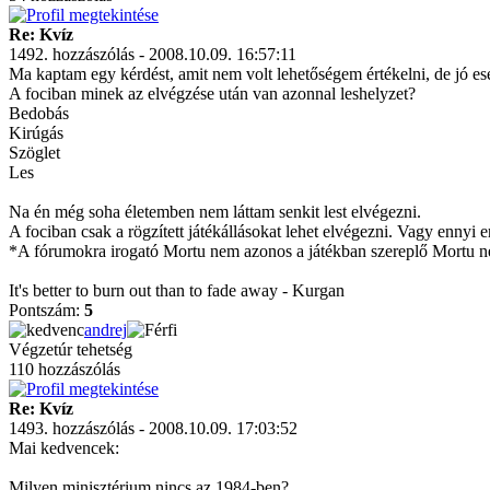
Re: Kvíz
1492. hozzászólás - 2008.10.09. 16:57:11
Ma kaptam egy kérdést, amit nem volt lehetőségem értékelni, de jó esé
A fociban minek az elvégzése után van azonnal leshelyzet?
Bedobás
Kirúgás
Szöglet
Les
Na én még soha életemben nem láttam senkit lest elvégezni.
A fociban csak a rögzített játékállásokat lehet elvégezni. Vagy ennyi 
*A fórumokra irogató Mortu nem azonos a játékban szereplő Mortu ne
It's better to burn out than to fade away - Kurgan
Pontszám:
5
andrej
Végzetúr tehetség
110 hozzászólás
Re: Kvíz
1493. hozzászólás - 2008.10.09. 17:03:52
Mai kedvencek:
Milyen minisztérium nincs az 1984-ben?