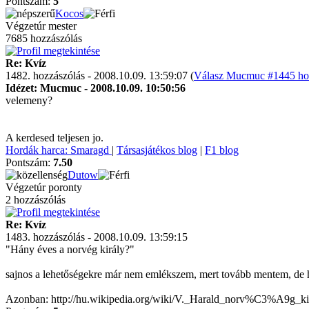
Pontszám:
5
Kocos
Végzetúr mester
7685 hozzászólás
Re: Kvíz
1482. hozzászólás - 2008.10.09. 13:59:07 (
Válasz Mucmuc #1445 hoz
Idézet: Mucmuc - 2008.10.09. 10:50:56
velemeny?
A kerdesed teljesen jo.
Hordák harca: Smaragd
|
Társasjátékos blog
|
F1 blog
Pontszám:
7.50
Dutow
Végzetúr poronty
2 hozzászólás
Re: Kvíz
1483. hozzászólás - 2008.10.09. 13:59:15
"Hány éves a norvég király?"
sajnos a lehetőségekre már nem emlékszem, mert tovább mentem, de h
Azonban: http://hu.wikipedia.org/wiki/V._Harald_norv%C3%A9g