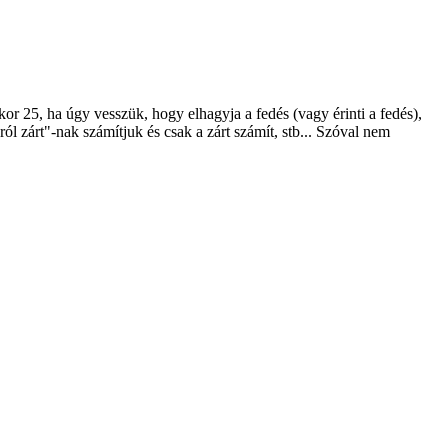
kor 25, ha úgy vesszük, hogy elhagyja a fedés (vagy érinti a fedés),
ól zárt"-nak számítjuk és csak a zárt számít, stb... Szóval nem