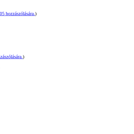
5 hozzászólására.
)
^
zászólására.
)
^