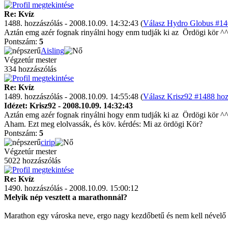
Re: Kvíz
1488. hozzászólás - 2008.10.09. 14:32:43 (
Válasz Hydro Globus #140
Aztán emg azér fognak rinyálni hogy enm tudják ki az
Ördögi kör ^
Pontszám:
5
Aisling
Végzetúr mester
334 hozzászólás
Re: Kvíz
1489. hozzászólás - 2008.10.09. 14:55:48 (
Válasz Krisz92 #1488 hoz
Idézet: Krisz92 - 2008.10.09. 14:32:43
Aztán emg azér fognak rinyálni hogy enm tudják ki az
Ördögi kör ^
Aham. Ezt meg elolvassák, és köv. kérdés: Mi az ördögi Kör?
Pontszám:
5
cirip
Végzetúr mester
5022 hozzászólás
Re: Kvíz
1490. hozzászólás - 2008.10.09. 15:00:12
Melyik nép vesztett a marathonnál?
Marathon egy városka neve, ergo nagy kezdőbetű és nem kell névelő