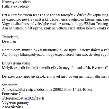
Norway-expedíció
Hillary-expedíció"
Ezt a kérdést tettem fel és az 'Azonnal töröljétek' értékelést kapta
az expedíció nevére (amit a kérdésben érszrevehetően kiemeltem, sze
Vagy az általános műveltségbe csak az tartozik, hogy 53-ban Tensin
Ám ha valami hibát ejtette, csak ne vettem észre akkor kérem valaki v
Tisztelettel,
Dearthan
Nem tudom, milyen okkal utasították el, de figyelj a helyesírásra a kér
Az jó hogy kihangsúlyozod, hogy expedícióról van szó, de elég egy fe
Én így írtam volna:
Melyik expedíciónak(!) sikerült először meghódítani a Mt. Everestet?
De ezek csak apró javítások, ennyivel még bőven nem szolgálta meg az
Szerintem.
A hozzászólást
cirip
módosította 2008.10.09. 14:22:46-kor
Pontszám:
7
Krisz92
Végzetúr poronty
2 hozzászólás