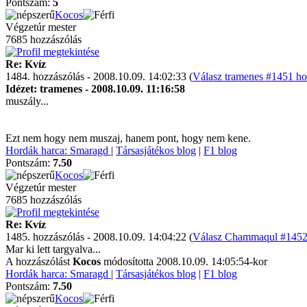
Pontszám:
5
Kocos
Végzetúr mester
7685 hozzászólás
Re: Kvíz
1484. hozzászólás - 2008.10.09. 14:02:33 (
Válasz tramenes #1451 ho
Idézet: tramenes - 2008.10.09. 11:16:58
muszály...
Ezt nem hogy nem muszaj, hanem pont, hogy nem kene.
Hordák harca: Smaragd
|
Társasjátékos blog
|
F1 blog
Pontszám:
7.50
Kocos
Végzetúr mester
7685 hozzászólás
Re: Kvíz
1485. hozzászólás - 2008.10.09. 14:04:22 (
Válasz Chammaqul #1452 
Mar ki lett targyalva...
A hozzászólást
Kocos
módosította 2008.10.09. 14:05:54-kor
Hordák harca: Smaragd
|
Társasjátékos blog
|
F1 blog
Pontszám:
7.50
Kocos