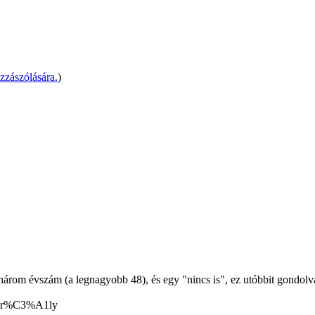
zászólására.
)
árom évszám (a legnagyobb 48), és egy "nincs is", ez utóbbit gondolv
_kir%C3%A1ly