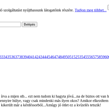
 szolgáltatást nyújthassunk látogatóink részére.
Tudjon meg többet...
33
34
35
36
37
38
39
40
41
42
43
44
45
46
47
48
49
50
51
52
53
54
55
56
57
58
59
60
 írva a mijen stb... ezt nem tudom ki hagyta jóvá...na de biztos ott v
ék ennyire hülye, vagy csak mindenki más ilyen okos? Amikor elkezdtem 
 kikerült már a kérdéssorból...Amúgy jó ötlet ez a kvízelés tetszik!