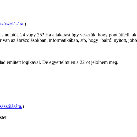
zászólására.
)
kismutatót. 24 vagy 25? Ha a takarást úgy vesszük, hogy pont átfedi, ak
r van az ábrázolásokban, informatikában, stb, hogy "balról nyitott, jobbr
lad emlitett logikaval. De egyertelmuen a 22-ot jelolnem meg.
ászólására.
)
stet