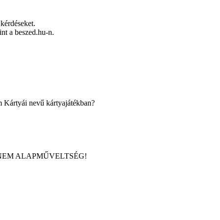
kérdéseket.
mint a beszed.hu-n.
m Kártyái nevű kártyajátékban?
 HKK. NEM ALAPMŰVELTSÉG!