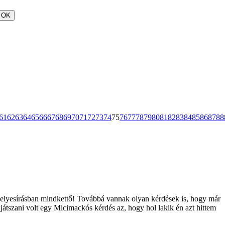
OK
61
62
63
64
65
66
67
68
69
70
71
72
73
74
75
76
77
78
79
80
81
82
83
84
85
86
87
88
an helyesírásban mindkettő! Továbbá vannak olyan kérdések is, hogy már
játszani volt egy Micimackós kérdés az, hogy hol lakik én azt hittem