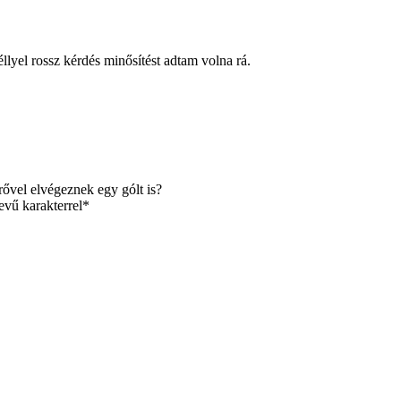
llyel rossz kérdés minősítést adtam volna rá.
erővel elvégeznek egy gólt is?
vű karakterrel*