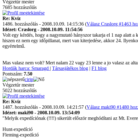
Végzetúr mester
7685 hozzászólás
Re: Kvíz
1486. hozzászólás - 2008.10.09. 14:15:36 (
Válasz Craslorg #1463 hoz
Idézet: Craslorg - 2008.10.09. 11:54:56
Volt egy kérdés, hogy a nagymutató hányszor takarja el 1 nap alatt a 
hiszen ez nem egy időpillanat, mert van kiterjedése, akkor 24. Ilyenko
egyértelmű.
Mas valasz nem volt? Mert nalam 22 vagy 23 lenne a jo valasz az alta
Hordák harca: Smaragd
|
Társasjátékos blog
|
F1 blog
Pontszám:
7.50
cirip
Végzetúr mester
5022 hozzászólás
Re: Kvíz
1487. hozzászólás - 2008.10.09. 14:21:57 (
Válasz maki90 #1480 hozz
Idézet: maki90 - 2008.10.09. 13:54:09
"Melyik expedíciónak (!!!!) sikerült először meghódítani az Mt. Evere
Hunt-expedíció
Fleming-expedíció