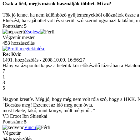
Csak a tiéd, mégis mások használják többet. Mi az?
Tök jó lenne, ha nem különböző gyűjteményekből ollóznátok össze a 
Elnézést, ha saját ötlet volt és sikerült szó szerint ugyanazt kitalálni, 
Pontszám:
5
Zsolesz
Végzetúr mester
453 hozzászólás
Re: Kvíz
1491. hozzászólás - 2008.10.09. 16:56:27
Hány varázspontot kapsz a hetedik kör előkészítő fázisában a Hatalo
7
1
3
5
Nagyon kreatív. Még jó, hogy még nem volt róla szó, hogy a
"Bocsáss meg! Eszemet az idő meg nem óvta,
most fekete, fakó, mint könyv, múlt mélyiből. "
V3 Eroot Ibn Shienkai
Pontszám:
5
Vincu
Végzetúr
54 hozzászólás