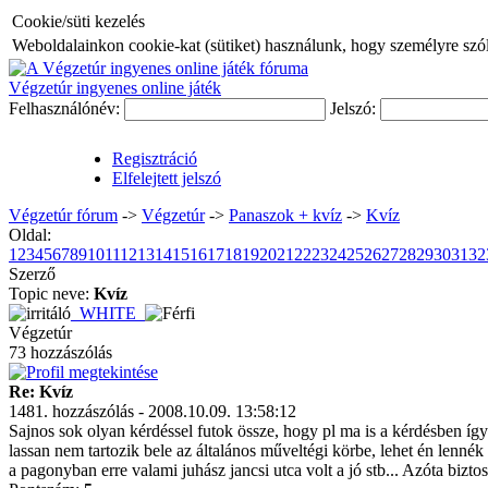
Cookie/süti kezelés
Weboldalainkon cookie-kat (sütiket) használunk, hogy személyre szóló
Végzetúr ingyenes online játék
Felhasználónév:
Jelszó:
Regisztráció
Elfelejtett jelszó
Végzetúr fórum
->
Végzetúr
->
Panaszok + kvíz
->
Kvíz
Oldal:
1
2
3
4
5
6
7
8
9
10
11
12
13
14
15
16
17
18
19
20
21
22
23
24
25
26
27
28
29
30
31
32
Szerző
Topic neve:
Kvíz
_WHITE_
Végzetúr
73 hozzászólás
Re: Kvíz
1481. hozzászólás - 2008.10.09. 13:58:12
Sajnos sok olyan kérdéssel futok össze, hogy pl ma is a kérdésben így
lassan nem tartozik bele az általános műveltégi körbe, lehet én lenn
a pagonyban erre valami juhász jancsi utca volt a jó stb... Azóta biztos