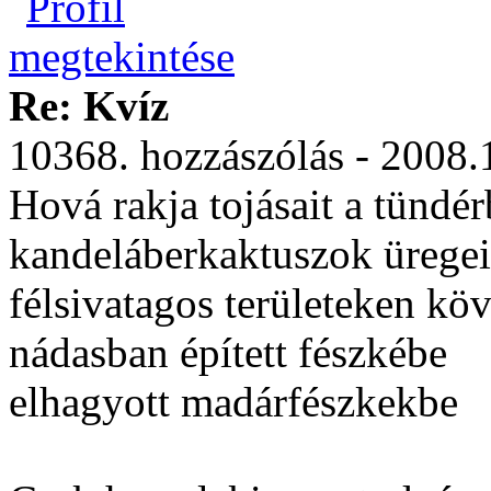
Re: Kvíz
10368. hozzászólás - 2008.
Hová rakja tojásait a tündé
kandeláberkaktuszok ürege
félsivatagos területeken kö
nádasban épített fészkébe
elhagyott madárfészkekbe