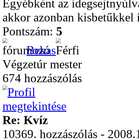
Egyébként az idegsejtnyúlv
akkor azonban kisbetűkkel 
Pontszám:
5
Bekas
Végzetúr mester
674 hozzászólás
Re: Kvíz
10369. hozzászólás - 2008.