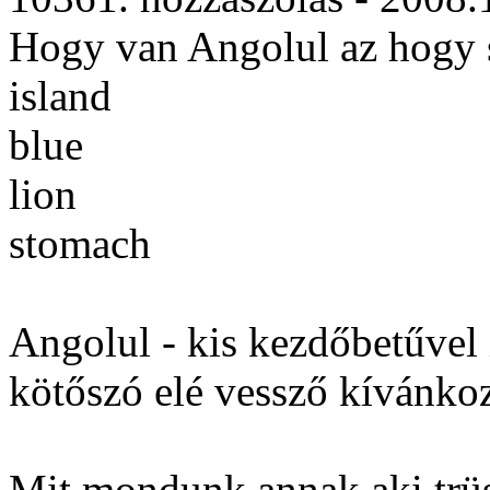
Hogy van Angolul az hogy 
island
blue
lion
stomach
Angolul - kis kezdőbetűvel
kötőszó elé vessző kívánkoz
Mit mondunk annak aki trü