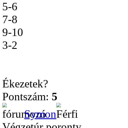
5-6
7-8
9-10
3-2
Ékezetek?
Pontszám:
5
Symon
Végzetúr poronty