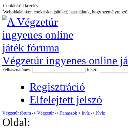
Cookie/süti kezelés
Weboldalainkon cookie-kat (sütiket) használunk, hogy személyre szóló
Végzetúr ingyenes online já
Felhasználónév:
Jelszó:
Regisztráció
Elfelejtett jelszó
Végzetúr fórum
->
Végzetúr
->
Panaszok + kvíz
->
Kvíz
Oldal: