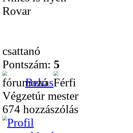
Rovar
csattanó
Pontszám:
5
Bekas
Végzetúr mester
674 hozzászólás