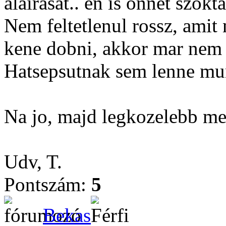
alairasat.. en is onnet szokt
Nem feltetlenul rossz, amit
kene dobni, akkor mar nem 
Hatsepsutnak sem lenne m
Na jo, majd legkozelebb 
Udv, T.
Pontszám:
5
Bekas