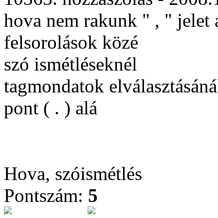
hova nem rakunk " , " jele
felsorolások közé
szó ismétléseknél
tagmondatok elválasztásáná
pont ( . ) alá
Hova, szóismétlés
Pontszám:
5