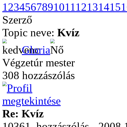
1
2
3
4
5
6
7
8
9
10
11
12
13
14
15
1
Szerző
Topic neve:
Kvíz
Gloria
Végzetúr mester
308 hozzászólás
Re: Kvíz
10361. hozzászólás - 2008.