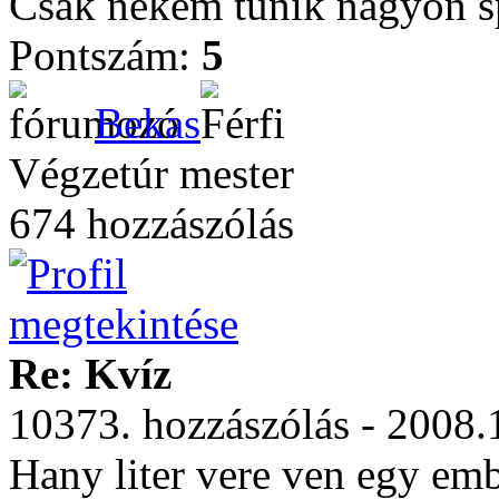
Csak nekem tűnik nagyon s
Pontszám:
5
Bekas
Végzetúr mester
674 hozzászólás
Re: Kvíz
10373. hozzászólás - 2008.
Hany liter vere ven egy em