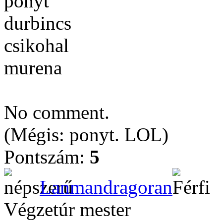
ponyt
durbincs
csikohal
murena
No comment.
(Mégis: ponyt. LOL)
Pontszám:
5
Lanmandragoran
Végzetúr mester