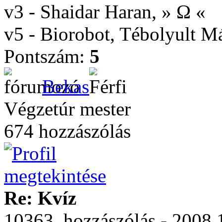
v3 - Shaidar Haran, » Ω «
v5 - Biorobot, Tébolyult 
Pontszám:
5
Bekas
Végzetúr mester
674 hozzászólás
Re: Kvíz
10363. hozzászólás - 2008.