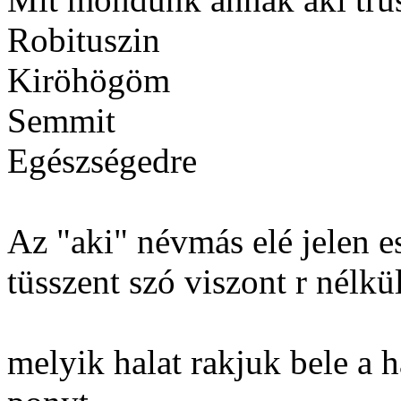
Robituszin
Kiröhögöm
Semmit
Egészségedre
Az "aki" névmás elé jelen e
tüsszent szó viszont r nélkü
melyik halat rakjuk bele a h