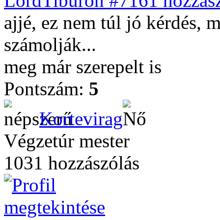
LordTiburon #7161 hozzász
ajjé, ez nem túl jó kérdés, 
számolják...
meg már szerepelt is
Pontszám:
5
Kortevirag
Végzetúr mester
1031 hozzászólás