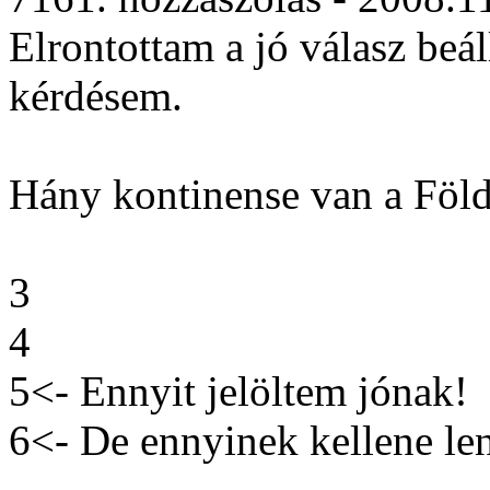
Elrontottam a jó válasz beáll
kérdésem.
Hány kontinense van a Föl
3
4
5<- Ennyit jelöltem jónak!
6<- De ennyinek kellene le