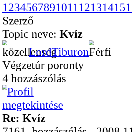
1
2
3
4
5
6
7
8
9
10
11
12
13
14
15
1
Szerző
Topic neve:
Kvíz
LordTiburon
Végzetúr poronty
4 hozzászólás
Re: Kvíz
7161. hozzászólás - 2008.1