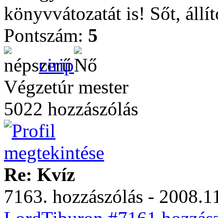
könyvvátozatát is! Sőt, állí
Pontszám:
5
cirip
Végzetúr mester
5022 hozzászólás
Re: Kvíz
7163. hozzászólás - 2008.11