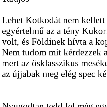
Lehet Kotkodát nem kellett
egyértelmű az a tény Kukor
volt, és Földinek hívta a k
Nem tudom mit kérdezzek am
mert az ősklasszikus mesék
az újjabak meg elég spec k
Nyugodtan tedd fel még egy