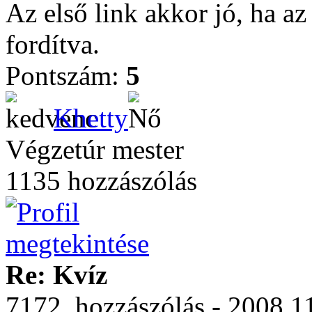
Az első link akkor jó, ha az
fordítva.
Pontszám:
5
Khetty
Végzetúr mester
1135 hozzászólás
Re: Kvíz
7172. hozzászólás - 2008.11