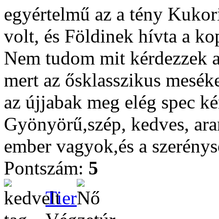
egyértelmű az a tény Kukor
volt, és Földinek hívta a k
Nem tudom mit kérdezzek am
mert az ősklasszikus mesék
az újjabak meg elég spec k
Gyönyörű,szép, kedves, aran
ember vagyok,és a szerénys
Pontszám:
5
Tier