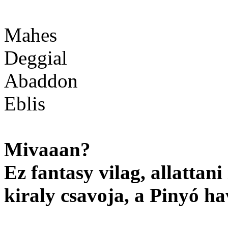
Mahes
Deggial
Abaddon
Eblis
Mivaaan?
Ez fantasy vilag, allattan
kiraly csavoja, a Pinyó h