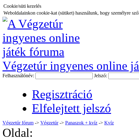
Cookie/süti kezelés
Weboldalainkon cookie-kat (sütiket) használunk, hogy személyre szóló
Végzetúr ingyenes online já
Felhasználónév:
Jelszó:
Regisztráció
Elfelejtett jelszó
Végzetúr fórum
->
Végzetúr
->
Panaszok + kvíz
->
Kvíz
Oldal: