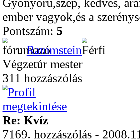
Gyönyörű,szép, kedves, aran
ember vagyok,és a szerénys
Pontszám:
5
Rammstein
Végzetúr mester
311 hozzászólás
Re: Kvíz
7169. hozzászólás - 2008.1