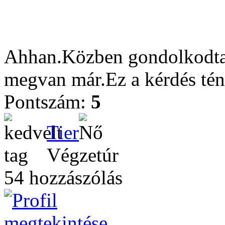
Ahhan.Közben gondolkodtam
megvan már.Ez a kérdés tén
Pontszám:
5
Tier
Végzetúr
54 hozzászólás