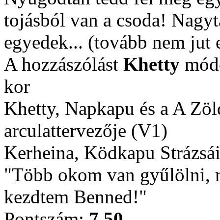
tojásból van a csoda! Nagyta
egyedek... (tovább nem jut
A hozzászólást
Khetty
módo
kor
Khetty, Napkapu és a A Zö
arculattervezője (V1)
Kerheina, Ködkapu Strázsái
"Több okom van gyűlölni, m
kezdtem Benned!"
Pontszám:
7.50