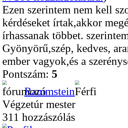
Ezen szerintem nem kell s
kérdéseket írtak,akkor meg
írhassanak többet. szerint
Gyönyörű,szép, kedves, aran
ember vagyok,és a szerénys
Pontszám:
5
Rammstein
Végzetúr mester
311 hozzászólás