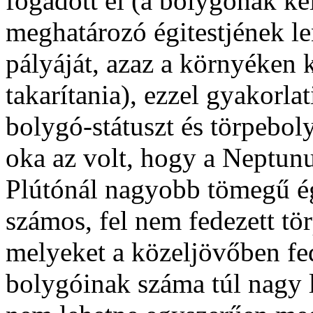
fogadott el (a bolygónak kel
meghatározó égitestjének len
pályáját, azaz a környéken 
takarítania), ezzel gyakorla
bolygó-státuszt és törpebol
oka az volt, hogy a Neptunu
Plútónál nagyobb tömegű ég
számos, fel nem fedezett tö
melyeket a közeljövőben fe
bolygóinak száma túl nagy 