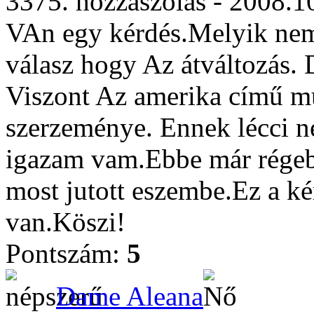
3375. hozzászólás - 2008.1
VAn egy kérdés.Melyik nem
válasz hogy Az átváltozás. D
Viszont Az amerika című mű 
szerzeménye. Ennek lécci né
igazam vam.Ebbe már régeb
most jutott eszembe.Ez a ké
van.Köszi!
Pontszám:
5
Dame Aleana