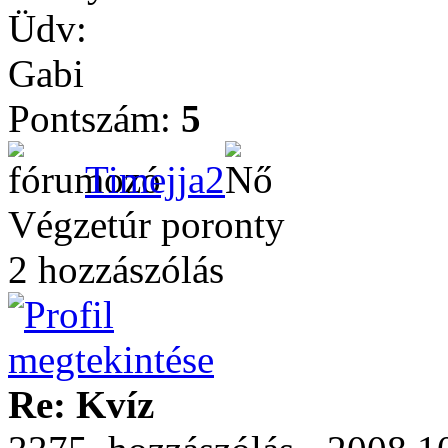
Üdv:
Gabi
Pontszám:
5
Timejja2
Végzetúr poronty
2 hozzászólás
Re: Kvíz