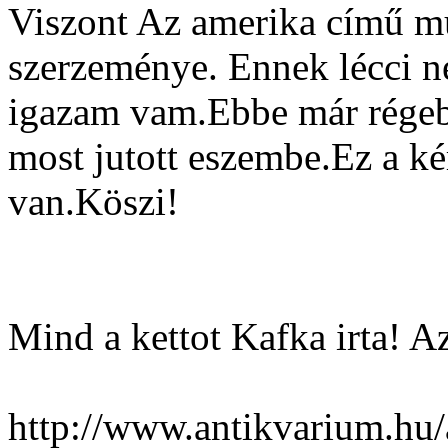
Viszont Az amerika című mű 
szerzeménye. Ennek lécci né
igazam vam.Ebbe már régeb
most jutott eszembe.Ez a ké
van.Köszi!
Mind a kettot Kafka irta! A
http://www.antikvarium.hu