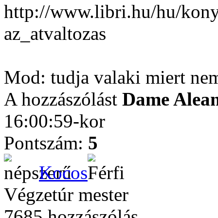
http://www.libri.hu/hu/kon
az_atvaltozas
Mod: tudja valaki miert nem
A hozzászólást
Dame Alea
16:00:59-kor
Pontszám:
5
Kocos
Végzetúr mester
7685 hozzászólás