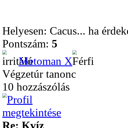
Helyesen: Cacus... ha érdek
Pontszám:
5
Metoman X
Végzetúr tanonc
10 hozzászólás
Re: Kvíz