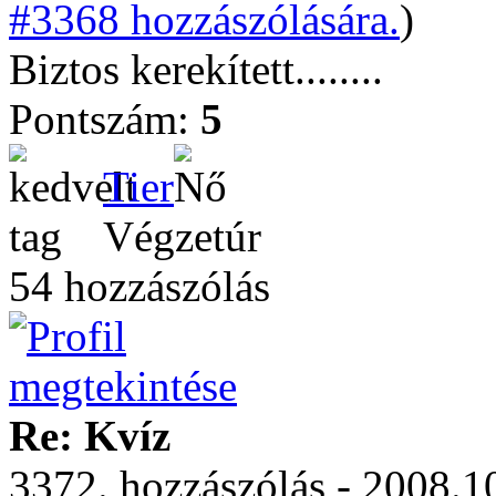
#3368 hozzászólására.
)
Biztos kerekített........
Pontszám:
5
Tier
Végzetúr
54 hozzászólás
Re: Kvíz
3372. hozzászólás - 2008.1