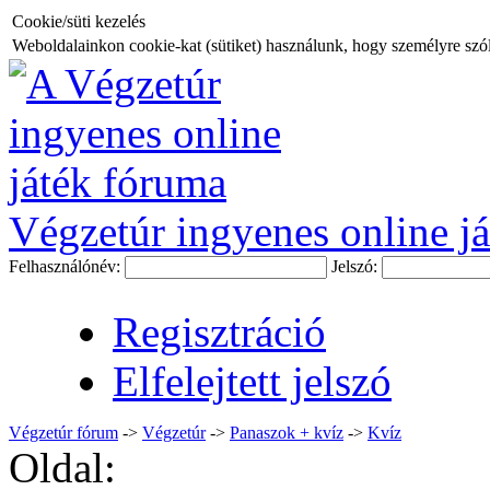
Cookie/süti kezelés
Weboldalainkon cookie-kat (sütiket) használunk, hogy személyre szóló
Végzetúr ingyenes online já
Felhasználónév:
Jelszó:
Regisztráció
Elfelejtett jelszó
Végzetúr fórum
->
Végzetúr
->
Panaszok + kvíz
->
Kvíz
Oldal: