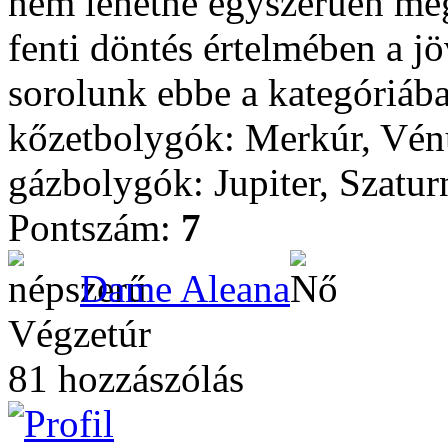
nem lehetne egyszerűen megt
fenti döntés értelmében a j
sorolunk ebbe a kategóriába
kőzetbolygók: Merkúr, Vén
gázbolygók: Jupiter, Szatu
Pontszám:
7
Dame Aleana
Végzetúr
81 hozzászólás