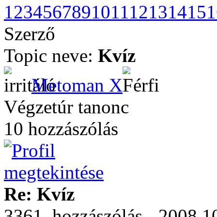
1
2
3
4
5
6
7
8
9
10
11
12
13
14
15
1
Szerző
Topic neve:
Kvíz
Metoman X
Végzetúr tanonc
10 hozzászólás
Re: Kvíz
3361. hozzászólás - 2008.1