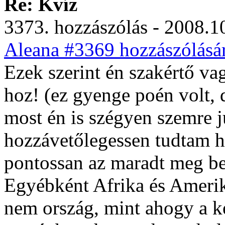
Re: Kvíz
3373. hozzászólás - 2008.10
Aleana #3369 hozzászólásár
Ezek szerint én szakértő va
hoz! (ez gyenge poén volt, d
most én is szégyen szemre j
hozzávetőlegessen tudtam ho
pontossan az maradt meg b
Egyébként Afrika és Ameri
nem ország, mint ahogy a k