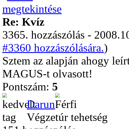
Re: Kvíz
3365. hozzászólás - 2008.10
#3360 hozzászólására.
)
Sztem az alapján ahogy leírt
MAGUS-t olvasott!
Pontszám:
5
Darun
Végzetúr tehetség