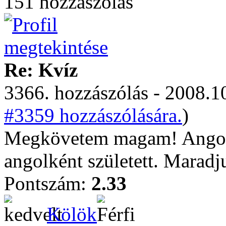
151 hozzászólás
Re: Kvíz
3366. hozzászólás - 2008.10
#3359 hozzászólására.
)
Megkövetem magam! Angolk
angolként született. Marad
Pontszám:
2.33
Kölök