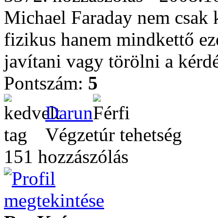
Michael Faraday nem csak k
fizikus hanem mindkettő ezé
javítani vagy törölni a kérdé
Pontszám:
5
Darun
Végzetúr tehetség
151 hozzászólás