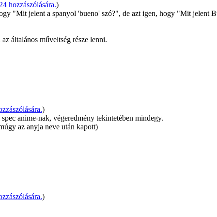
4 hozzászólására.
)
ogy "Mit jelent a spanyol 'bueno' szó?", de azt igen, hogy "Mit jelent
az általános műveltség része lenni.
zzászólására.
)
úl spec anime-nak, végeredmény tekintetében mindegy.
 amúgy az anyja neve után kapott)
zzászólására.
)