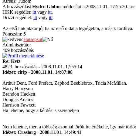
Atreus: Tudom
A hozzászólást
Hydro Globus
módosította 2008.11.01. 17:55:20-kor
HKK segédlet:
itt
vagy
itt
.
Drizzt segédlet:
itt
vagy
itt
.
Az első link akkor jó, ha az első oldal a legrégebbi, a másik fordítva.
Pontszám:
5
Hatsepsut
Adminisztrátor
409 hozzászólás
Re: Kvíz
4823. hozzászólás - 2008.11.01. 17:55:14
Idézet: cirip - 2008.11.01. 14:07:08
Arthur Dent, Ford Prefect, Zaphod Beeblebrox, Tricia McMillan.
Harry Harryson
Brandon Hackett
Douglas Adams
Harrison Fawcett
Ha lehetne, hogy a kérdés is szerepeljen
Nem lehetne, mert a többség azonnal törölnire értékelte, így már törlőd
Idézet: Craslorg - 2008.11.01. 14:49:41