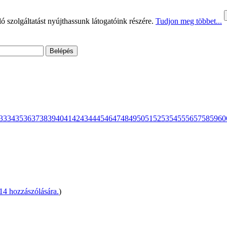
 szolgáltatást nyújthassunk látogatóink részére.
Tudjon meg többet...
33
34
35
36
37
38
39
40
41
42
43
44
45
46
47
48
49
50
51
52
53
54
55
56
57
58
59
60
4 hozzászólására.
)