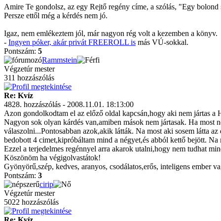
Amire Te gondolsz, az egy Rejtő regény címe, a szólás, "Egy bolond s
Persze ettől még a kérdés nem jó.
Igaz, nem emlékeztem jól, már nagyon rég volt a kezemben a könyv.
-
Ingyen póker, akár privát FREEROLL is
más VÚ-sokkal.
Pontszám:
5
Rammstein
Végzetúr mester
311 hozzászólás
Re: Kvíz
4828. hozzászólás - 2008.11.01. 18:13:00
Azon gondolkodtam el az előző oldal kapcsán,hogy aki nem jártas a HK
Nagyon sok olyan kárdés van,amiben mások nem jártasak. Ha most ne
válaszolni...Pontosabban azok,akik látták. Na most aki sosem látta az
bedobott 4 cimet,kipróbáltam mind a négyet,és abból kettő bejött. Na
Ezzel a terjedelmes regénnyel arra akarok utalni,hogy nem tudhat mi
Köszönöm ha végigolvastátok!
Gyönyörű,szép, kedves, aranyos, csodálatos,erős, inteligens ember v
Pontszám:
3
cirip
Végzetúr mester
5022 hozzászólás
Re: Kvíz