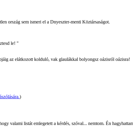
tlen ország sem ismeri el a Dnyeszter-menti Köztársaságot.
tesd le! "
apjáig az elátkozott kolduló, vak glaulákkal bolyongsz oázisról oázisra!
szólására.
)
ogy valami listát emlegetett a kérdés, szóval... nemtom. Én hagyhattam