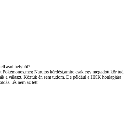
ell ásni helyből?
ét Pokémonos,meg Narutos kérdést,amire csak egy megadott kör tud
hatják a választ. Köztük én sem tudom. De például a HKK honlapjára
ldás...és nem az lett