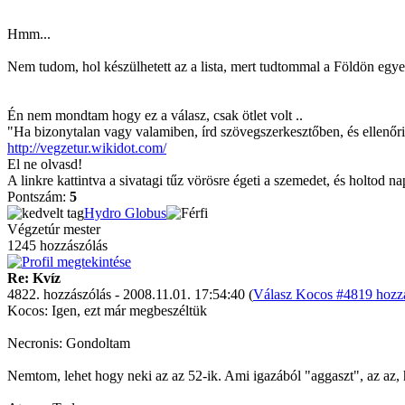
Hmm...
Nem tudom, hol készülhetett az a lista, mert tudtommal a Földön egye
Én nem mondtam hogy ez a válasz, csak ötlet volt ..
"Ha bizonytalan vagy valamiben, írd szövegszerkesztőben, és ellenőriz
http://vegzetur.wikidot.com/
El ne olvasd!
A linkre kattintva a sivatagi tűz vörösre égeti a szemedet, és holtod n
Pontszám:
5
Hydro Globus
Végzetúr mester
1245 hozzászólás
Re: Kvíz
4822. hozzászólás - 2008.11.01. 17:54:40 (
Válasz Kocos #4819 hozzá
Kocos: Igen, ezt már megbeszéltük
Necronis: Gondoltam
Nemtom, lehet hogy neki az az 52-ik. Ami igazából "aggaszt", az az, h