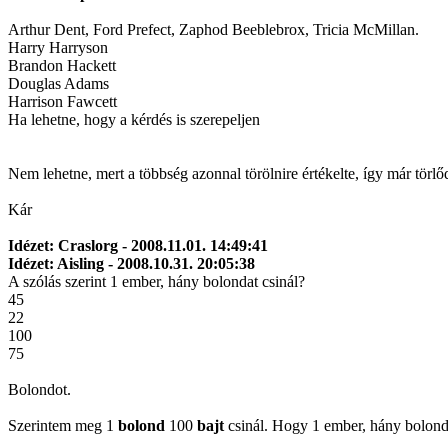
Arthur Dent, Ford Prefect, Zaphod Beeblebrox, Tricia McMillan.
Harry Harryson
Brandon Hackett
Douglas Adams
Harrison Fawcett
Ha lehetne, hogy a kérdés is szerepeljen
Nem lehetne, mert a többség azonnal törölnire értékelte, így már törlőd
Kár
Idézet: Craslorg - 2008.11.01. 14:49:41
Idézet: Aisling - 2008.10.31. 20:05:38
A szólás szerint 1 ember, hány bolondat csinál?
45
22
100
75
Bolondot.
Szerintem meg 1
bolond
100
bajt
csinál. Hogy 1 ember, hány bolondo