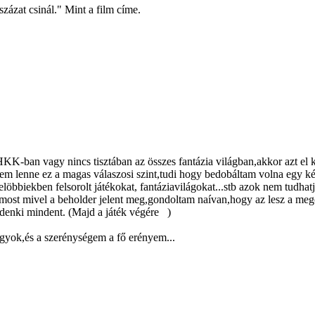
zázat csinál." Mint a film címe.
K-ban vagy nincs tisztában az összes fantázia világban,akkor azt el k
m lenne ez a magas válaszosi szint,tudi hogy bedobáltam volna egy k
 elöbbiekben felsorolt játékokat, fantáziavilágokat...stb azok nem tud
 most mivel a beholder jelent meg,gondoltam naívan,hogy az lesz a mego
ndenki mindent. (Majd a játék végére
)
agyok,és a szerénységem a fő erényem...