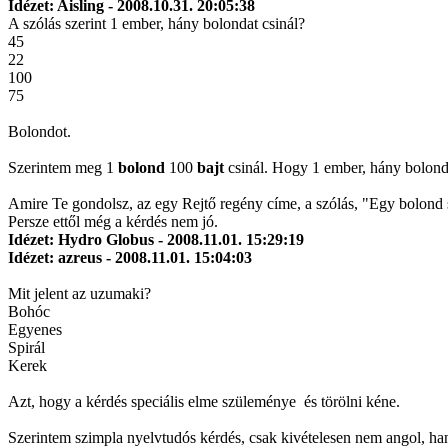
Idézet: Aisling - 2008.10.31. 20:05:38
A szólás szerint 1 ember, hány bolondat csinál?
45
22
100
75
Bolondot.
Szerintem meg 1
bolond
100
bajt
csinál. Hogy 1 ember, hány bolondo
Amire Te gondolsz, az egy Rejtő regény címe, a szólás, "Egy bolond s
Persze ettől még a kérdés nem jó.
Idézet: Hydro Globus - 2008.11.01. 15:29:19
Idézet: azreus - 2008.11.01. 15:04:03
Mit jelent az uzumaki?
Bohóc
Egyenes
Spirál
Kerek
Azt, hogy a kérdés speciális elme szüleménye
és törölni kéne.
Szerintem szimpla nyelvtudós kérdés, csak kivételesen nem angol, ha