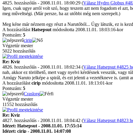
4825. hozzászólás - 2008.11.01. 18:00:29 (
Válasz Hydro Globus #482
Igen, csak ugye arról volt szó, hogy teszem azt nem fogadom el azt, h
meg műveltségi. (Már persze, ha az utóbbi még nem szerepelt.)
Meg kéne már néznem egy részt a Narutóból... Úgy látszik, ez is kezd 
A hozzászólást
Hatsepsut
módosította 2008.11.01. 18:03:16-kor
Pontszám:
5
cirip
Végzetúr mester
5022 hozzászólás
Re: Kvíz
4826. hozzászólás - 2008.11.01. 18:02:34 (
Válasz Hatsepsut #4825 ho
nah, akkor ez törölhető, mert vagy nyelvi kérdésnek vesszük, vagy t
Amúgy Naruto jelképe a spirál, és ezt jelenti a vezetékneve is. (amit
A hozzászólást
cirip
módosította 2008.11.01. 18:13:01-kor
Pontszám:
5
Craslorg
Végzetúr mester
11552 hozzászólás
Re: Kvíz
4827. hozzászólás - 2008.11.01. 18:04:42 (
Válasz Hatsepsut #4823 ho
Idézet: Hatsepsut - 2008.11.01. 17:55:14
Idézet: cirip - 2008.11.01. 14:07:08