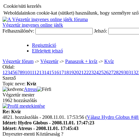
Cookie/süti kezelés
Weboldalainkon cookie-kat (sütiket) használunk, hogy személyre szóló
Végzetúr ingyenes online játék
Felhasználónév:
Jelszó:
Regisztráció
Elfelejtett jelszó
Végzetúr fórum
->
Végzetúr
->
Panaszok + kvíz
->
Kvíz
Oldal:
1
2
3
4
5
6
7
8
9
10
11
12
13
14
15
16
17
18
19
20
21
22
23
24
25
26
27
28
29
30
31
32
Szerző
Topic neve:
Kvíz
Atreus
Végzetúr mester
1962 hozzászólás
Re: Kvíz
4821. hozzászólás - 2008.11.01. 17:53:56 (
Válasz Hydro Globus #481
Idézet: Hydro Globus - 2008.11.01. 17:47:23
Idézet: Atreus - 2008.11.01. 17:45:43
Dnyeszter-menti Köztársaság ?