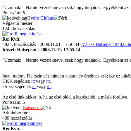
"Uzumaki " Naruto vezetékneve, csak hogy tudjátok.
Egyébként az a
Pontszám:
5
Hydro Globus
Végzetúr mester
1245 hozzászólás
Re: Kvíz
4824. hozzászólás - 2008.11.01. 17:56:34 (
Válasz Hatsepsut #4823 ho
Idézet: Hatsepsut - 2008.11.01. 17:55:14
"Uzumaki " Naruto vezetékneve, csak hogy tudjátok.
Egyébként az a
Igen, tudom. De (szinte?) minden japán név értelmes szó; így ez inká
HKK segédlet:
itt
vagy
itt
.
Drizzt segédlet:
itt
vagy
itt
.
Az első link akkor jó, ha az első oldal a legrégebbi, a másik fordítva.
Pontszám:
5
Hatsepsut
Adminisztrátor
409 hozzászólás
Re: Kvíz