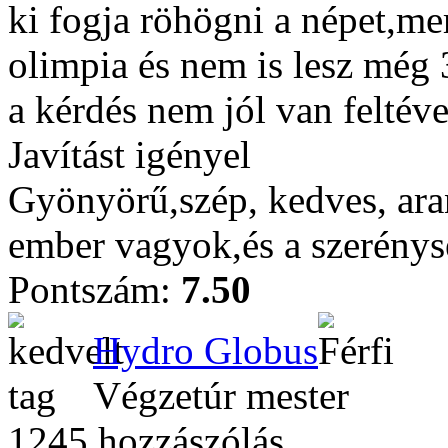
ki fogja röhögni a népet,me
olimpia és nem is lesz még 
a kérdés nem jól van feltév
Javítást igényel
Gyönyörű,szép, kedves, aran
ember vagyok,és a szerénys
Pontszám:
7.50
Hydro Globus
Végzetúr mester
1245 hozzászólás