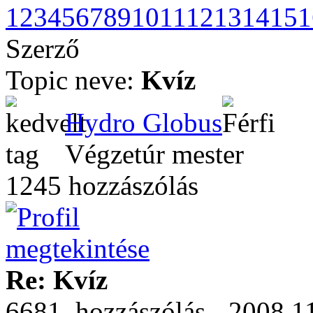
1
2
3
4
5
6
7
8
9
10
11
12
13
14
15
1
Szerző
Topic neve:
Kvíz
Hydro Globus
Végzetúr mester
1245 hozzászólás
Re: Kvíz
6681. hozzászólás - 2008.11