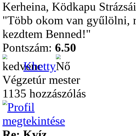
Kerheina, Ködkapu Strázsái
"Több okom van gyűlölni, m
kezdtem Benned!"
Pontszám:
6.50
Khetty
Végzetúr mester
1135 hozzászólás
Re: Kvíz