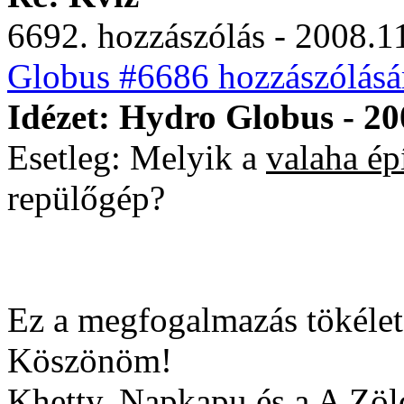
6692. hozzászólás - 2008.11
Globus #6686 hozzászólásá
Idézet: Hydro Globus - 20
Esetleg: Melyik a
valaha épí
repülőgép?
Ez a megfogalmazás tökélet
Köszönöm!
Khetty, Napkapu és a A Zö