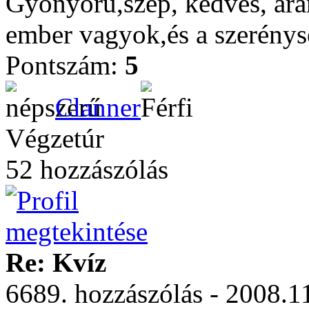
Gyönyörű,szép, kedves, aran
ember vagyok,és a szerénys
Pontszám:
5
Clanner
Végzetúr
52 hozzászólás
Re: Kvíz
6689. hozzászólás - 2008.1