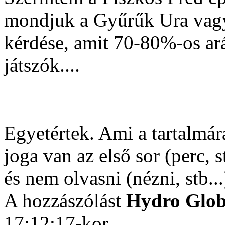
mondjuk a Gyűrűk Ura vagy
kérdése, amit 70-80%-os ará
játszók....
Egyetértek. Ami a tartalmár
joga van az első sor (perc, 
és nem olvasni (nézni, stb..
A hozzászólást
Hydro Glo
17:12:17-kor