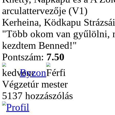
arculattervezője (V1)
Kerheina, Ködkapu Strázsái
"Több okom van gyűlölni, m
kezdtem Benned!"
Pontszám:
7.50
Byzon
Végzetúr mester
5137 hozzászólás