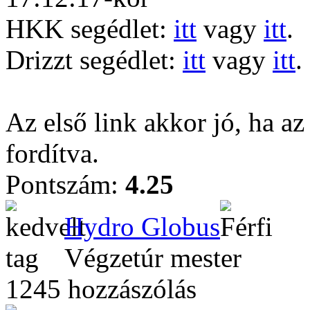
HKK segédlet:
itt
vagy
itt
.
Drizzt segédlet:
itt
vagy
itt
.
Az első link akkor jó, ha az
fordítva.
Pontszám:
4.25
Hydro Globus
Végzetúr mester
1245 hozzászólás