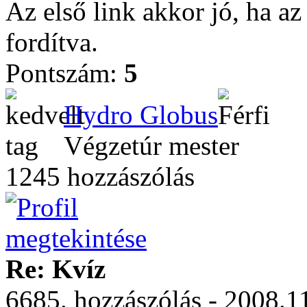
Az első link akkor jó, ha az
fordítva.
Pontszám:
5
Hydro Globus
Végzetúr mester
1245 hozzászólás
Re: Kvíz
6685. hozzászólás - 2008.11