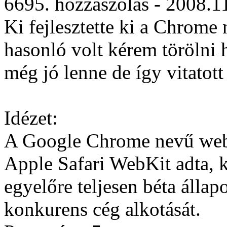
6695. hozzászólás - 2008.1
Ki fejlesztette ki a Chrom
hasonló volt kérem törölni 
még jó lenne de így vitatott
Idézet:
A Google Chrome nevű webb
Apple Safari WebKit adta, k
egyelőre teljesen béta állap
konkurens cég alkotását.