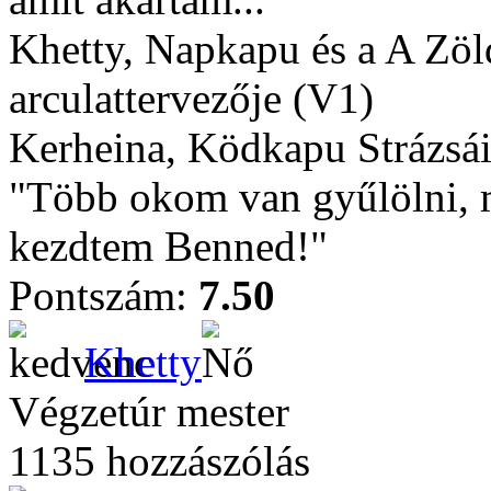
Khetty, Napkapu és a A Zö
arculattervezője (V1)
Kerheina, Ködkapu Strázsái
"Több okom van gyűlölni, m
kezdtem Benned!"
Pontszám:
7.50
Khetty
Végzetúr mester
1135 hozzászólás