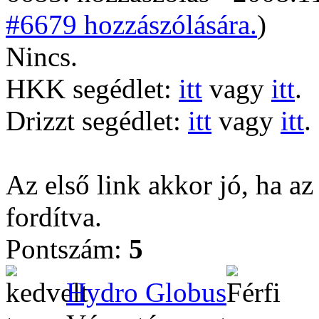
#6679 hozzászólására.
)
Nincs.
HKK segédlet:
itt
vagy
itt
.
Drizzt segédlet:
itt
vagy
itt
.
Az első link akkor jó, ha az
fordítva.
Pontszám:
5
Hydro Globus