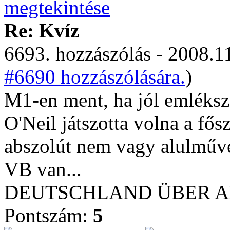
Re: Kvíz
6693. hozzászólás - 2008.11
#6690 hozzászólására.
)
M1-en ment, ha jól emléksz
O'Neil játszotta volna a fős
abszolút nem vagy alulműve
VB van...
DEUTSCHLAND ÜBER ALL
Pontszám:
5