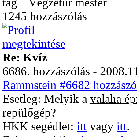
Végzetúr mester
1245 hozzászólás
Re: Kvíz
6686. hozzászólás - 2008.11
Rammstein #6682 hozzászól
Esetleg: Melyik a
valaha épí
repülőgép?
HKK segédlet:
itt
vagy
itt
.