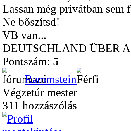
Lassan még privátban sem f
Ne bőszítsd!
VB van...
DEUTSCHLAND ÜBER ALL
Pontszám:
5
Rammstein
Végzetúr mester
311 hozzászólás