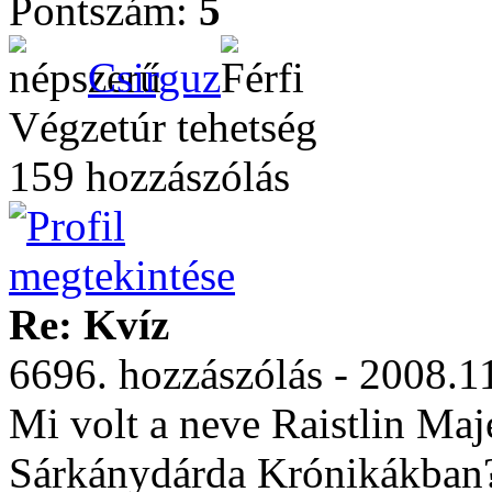
Pontszám:
5
Csirguz
Végzetúr tehetség
159 hozzászólás
Re: Kvíz
6696. hozzászólás - 2008.1
Mi volt a neve Raistlin Maj
Sárkánydárda Krónikákban