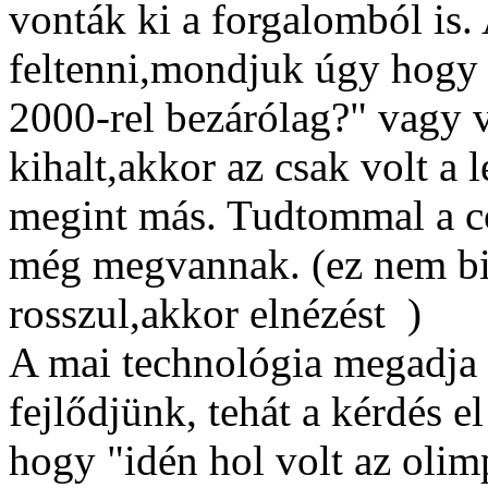
vonták ki a forgalomból is.
feltenni,mondjuk úgy hogy 
2000-rel bezárólag?" vagy v
kihalt,akkor az csak volt a 
megint más. Tudtommal a c
még megvannak. (ez nem biz
rosszul,akkor elnézést
)
A mai technológia megadja 
fejlődjünk, tehát a kérdés e
hogy "idén hol volt az olimp