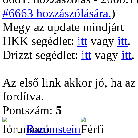
#6663 hozzászólására.
)
Megy az update mindjárt
HKK segédlet:
itt
vagy
itt
.
Drizzt segédlet:
itt
vagy
itt
.
Az első link akkor jó, ha az
fordítva.
Pontszám:
5
Rammstein