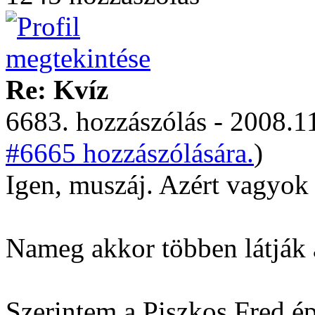
Re: Kvíz
6683. hozzászólás - 2008.11
#6665 hozzászólására.
)
Igen, muszáj. Azért vagyok 
Nameg akkor többen látják a
Szerintem a Piszkos Fred é