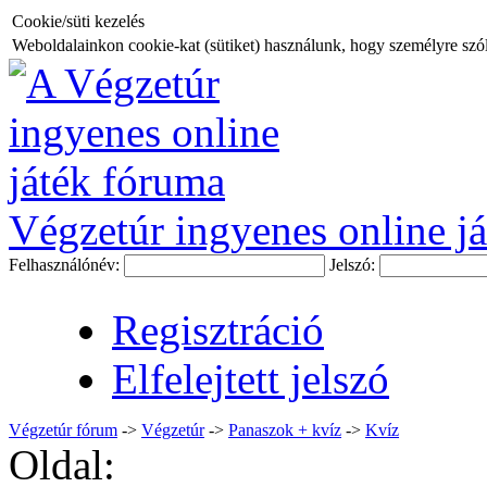
Cookie/süti kezelés
Weboldalainkon cookie-kat (sütiket) használunk, hogy személyre szóló
Végzetúr ingyenes online já
Felhasználónév:
Jelszó:
Regisztráció
Elfelejtett jelszó
Végzetúr fórum
->
Végzetúr
->
Panaszok + kvíz
->
Kvíz
Oldal: