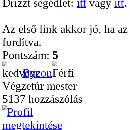
Drizzt segédlet:
itt
vagy
itt
.
Az első link akkor jó, ha az
fordítva.
Pontszám:
5
Byzon
Végzetúr mester
5137 hozzászólás