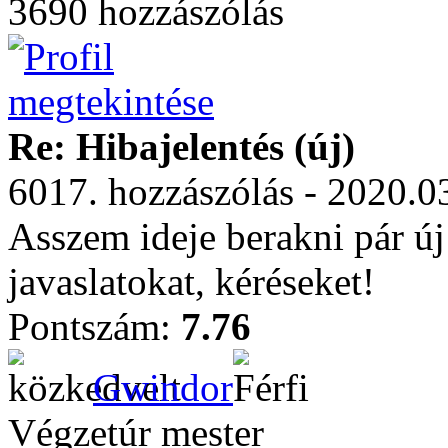
3690 hozzászólás
Re: Hibajelentés (új)
6017. hozzászólás - 2020.0
Asszem ideje berakni pár ú
javaslatokat, kéréseket!
Pontszám:
7.76
Gwindor
Végzetúr mester