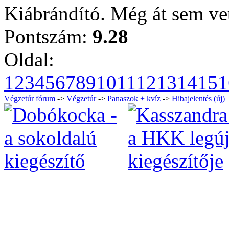
Kiábrándító. Még át sem ve
Pontszám:
9.28
Oldal:
1
2
3
4
5
6
7
8
9
10
11
12
13
14
15
1
Végzetúr fórum
->
Végzetúr
->
Panaszok + kvíz
->
Hibajelentés (új)