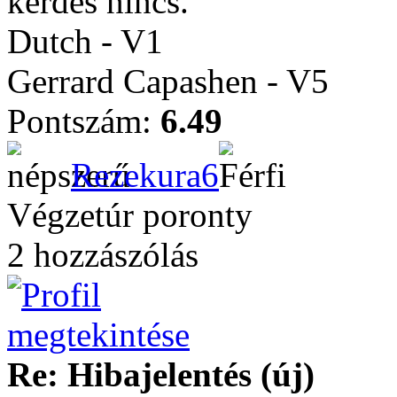
kérdés nincs.
Dutch - V1
Gerrard Capashen - V5
Pontszám:
6.49
Rezekura6
Végzetúr poronty
2 hozzászólás
Re: Hibajelentés (új)