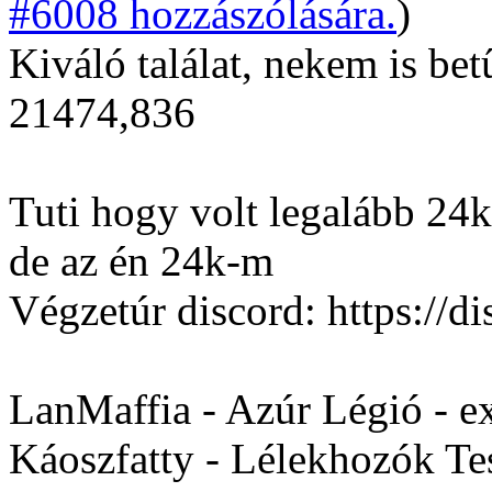
#6008 hozzászólására.
)
Kiváló találat, nekem is be
21474,836
Tuti hogy volt legalább 24
de az én 24k-m
Végzetúr discord: https:/
LanMaffia - Azúr Légió - e
Káoszfatty - Lélekhozók Te