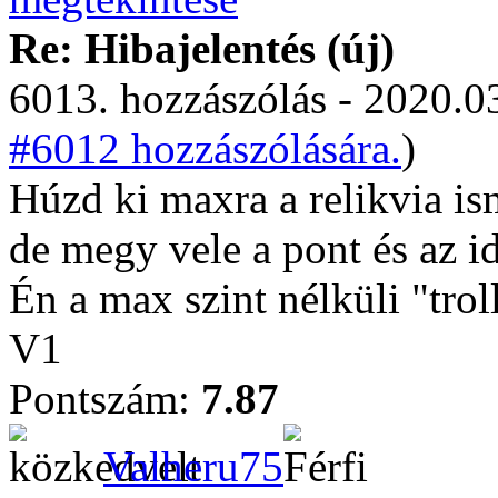
Re: Hibajelentés (új)
6013. hozzászólás - 2020.03
#6012 hozzászólására.
)
Húzd ki maxra a relikvia is
de megy vele a pont és az i
Én a max szint nélküli "tro
V1
Pontszám:
7.87
Valheru75