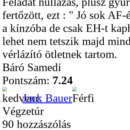
Feladat nullázás, plusz gyűr
fertőzött, ezt : " Jó sok AF-
a kínzóba de csak EH-t kaph
lehet nem tetszik majd mind
vérlázító ötletnek tartom.
Báró Samedi
Pontszám:
7.24
Jack Bauer
Végzetúr
90 hozzászólás