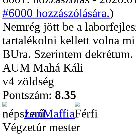
#6000 hozzászólására.
)
Nemrég jött be a laborfejles
tartalékolni kellett volna m
BUra. Szerintem dekrétum.
AUM Mahá Káli
v4 zöldség
Pontszám:
8.35
LanMaffia
Végzetúr mester