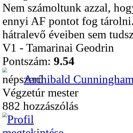
Nem számoltunk azzal, hogy 
ennyi AF pontot fog tárolni
hátralevő éveiben sem tudsz
V1 - Tamarinai Geodrin
Pontszám:
9.54
Archibald Cunningha
Végzetúr mester
882 hozzászólás