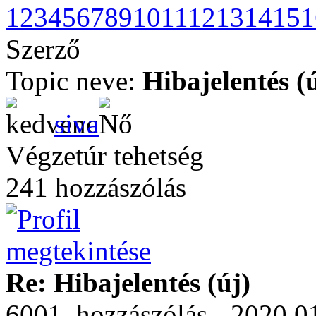
1
2
3
4
5
6
7
8
9
10
11
12
13
14
15
1
Szerző
Topic neve:
Hibajelentés (
siva
Végzetúr tehetség
241 hozzászólás
Re: Hibajelentés (új)
6001. hozzászólás - 2020.01