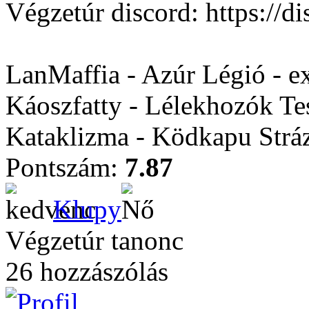
Végzetúr discord: https:/
LanMaffia - Azúr Légió - e
Káoszfatty - Lélekhozók Te
Kataklizma - Ködkapu Stráz
Pontszám:
7.87
Klupy
Végzetúr tanonc
26 hozzászólás