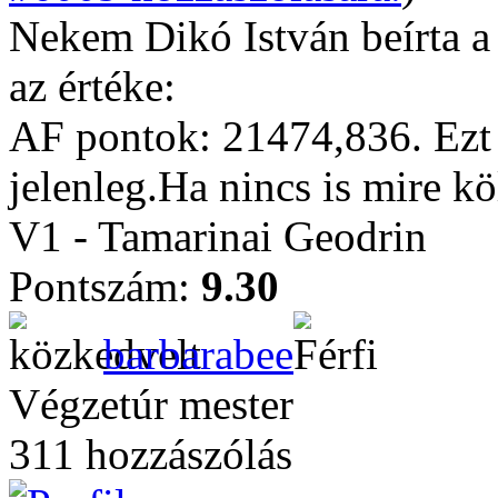
Nekem Dikó István beírta a 
az értéke:
AF pontok: 21474,836. Ezt 
jelenleg.Ha nincs is mire köl
V1 - Tamarinai Geodrin
Pontszám:
9.30
barbarabee
Végzetúr mester
311 hozzászólás