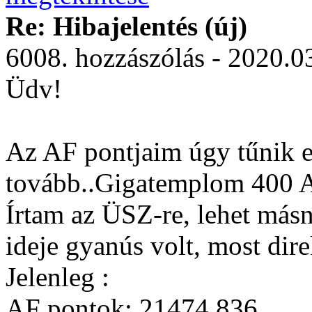
Re: Hibajelentés (új)
6008. hozzászólás - 2020.0
Üdv!
Az AF pontjaim úgy tűnik e
tovább..Gigatemplom 400 
Írtam az ÜSZ-re, lehet másn
ideje gyanús volt, most dir
Jelenleg :
AF pontok: 21474,836