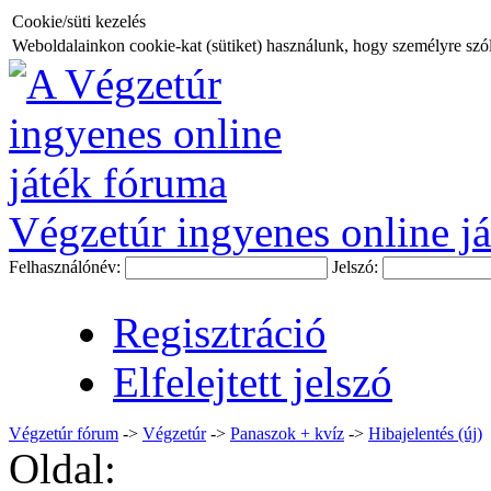
Cookie/süti kezelés
Weboldalainkon cookie-kat (sütiket) használunk, hogy személyre szóló
Végzetúr ingyenes online já
Felhasználónév:
Jelszó:
Regisztráció
Elfelejtett jelszó
Végzetúr fórum
->
Végzetúr
->
Panaszok + kvíz
->
Hibajelentés (új)
Oldal: