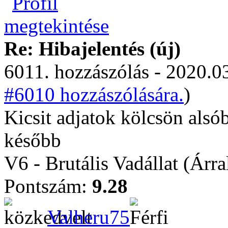
Re: Hibajelentés (új)
6011. hozzászólás - 2020.03
#6010 hozzászólására.
)
Kicsit adjatok kölcsön alsó
később
V6 - Brutális Vadállat (Árr
Pontszám:
9.28
Valheru75