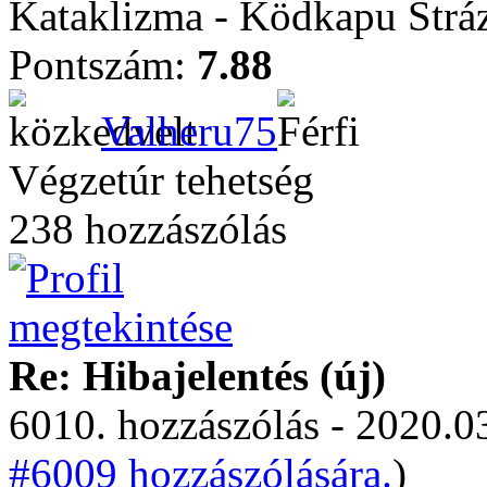
Kataklizma - Ködkapu Stráz
Pontszám:
7.88
Valheru75
Végzetúr tehetség
238 hozzászólás
Re: Hibajelentés (új)
6010. hozzászólás - 2020.03
#6009 hozzászólására.
)