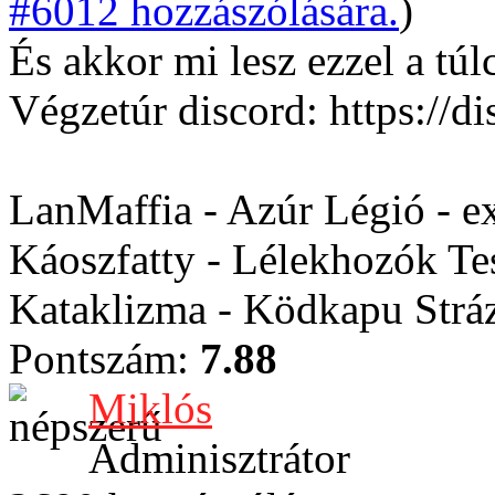
#6012 hozzászólására.
)
És akkor mi lesz ezzel a túl
Végzetúr discord: https:/
LanMaffia - Azúr Légió - e
Káoszfatty - Lélekhozók Te
Kataklizma - Ködkapu Stráz
Pontszám:
7.88
Miklós
Adminisztrátor