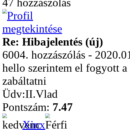
47 hozzászólás
Re: Hibajelentés (új)
6004. hozzászólás - 2020.0
hello szerintem el fogyott a
zabáltatni
Üdv:II.Vlad
Pontszám:
7.47
Xinx