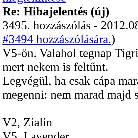
Re: Hibajelentés (új)
3495. hozzászólás - 2012.08
#3494 hozzászólására.
)
V5-ön. Valahol tegnap Tigri
mert nekem is feltűnt.
Legvégül, ha csak cápa mar
megenni: nem marad majd se
V2, Zialin
V5, Lavender