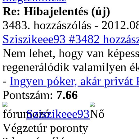
Re: Hibajelentés (új)
3483. hozzászólás - 2012.08
Sziszikeee93 #3482 hozzász
Nem lehet, hogy van képes
regenerálódik valamilyen ék
-
Ingyen póker, akár privá
Pontszám:
7.66
Sziszikeee93
Végzetúr poronty