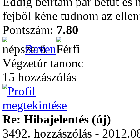
Eddig beírtam pár betűt és 
fejből kéne tudnom az ellen
Pontszám:
7.80
Raven
Végzetúr tanonc
15 hozzászólás
Re: Hibajelentés (új)
3492. hozzászólás - 2012.0