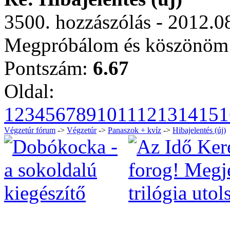
3500. hozzászólás - 2012.0
Megpróbálom és köszönöm 
Pontszám:
6.67
Oldal:
1
2
3
4
5
6
7
8
9
10
11
12
13
14
15
1
Végzetúr fórum
->
Végzetúr
->
Panaszok + kvíz
->
Hibajelentés (új)