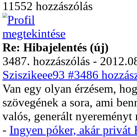
11552 hozzászólás
Re: Hibajelentés (új)
3487. hozzászólás - 2012.08
Sziszikeee93 #3486 hozzász
Van egy olyan érzésem, hogy
szövegének a sora, ami ben
valós, generált nyereményt 
-
Ingyen póker, akár privá