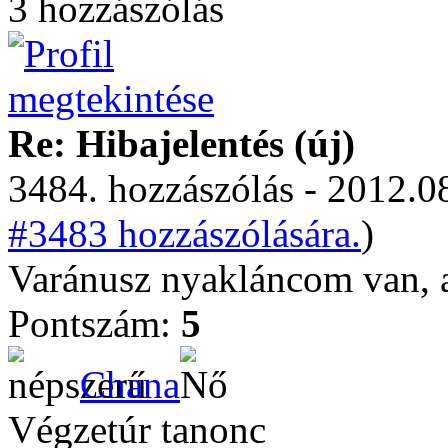
3 hozzászólás
Re: Hibajelentés (új)
3484. hozzászólás - 2012.08
#3483 hozzászólására.
)
Varánusz nyakláncom van, a
Pontszám:
5
Chana
Végzetúr tanonc