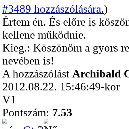
#3489 hozzászólására.
)
Értem én. És előre is kösz
kellene működnie.
Kieg.: Köszönöm a gyors rea
nevében is!
A hozzászólást
Archibald
2012.08.22. 15:46:49-kor
V1
Pontszám:
7.53