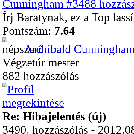
Cunningham #3488 hozzász
Írj Baratynak, ez a Top lass
Pontszám:
7.64
Archibald Cunningha
Végzetúr mester
882 hozzászólás
Re: Hibajelentés (új)
3490. hozzászólás - 2012.08