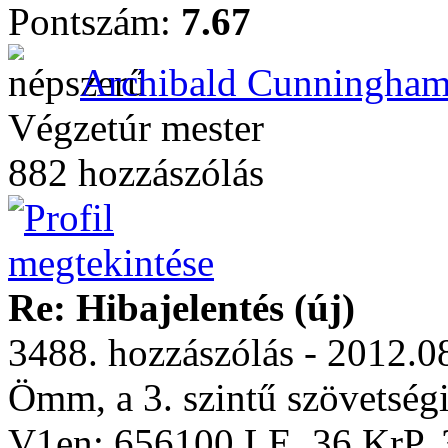
Pontszám:
7.67
Archibald Cunningha
Végzetúr mester
882 hozzászólás
Re: Hibajelentés (új)
3488. hozzászólás - 2012.0
Ömm, a 3. szintű szövetségi
V1en: 656100 LE, 36 KrP, 3