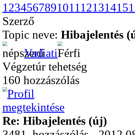
1
2
3
4
5
6
7
8
9
10
11
12
13
14
15
1
Szerző
Topic neve:
Hibajelentés (
Vadiati
Végzetúr tehetség
160 hozzászólás
Re: Hibajelentés (új)
3481. hozzászólás - 2012.0