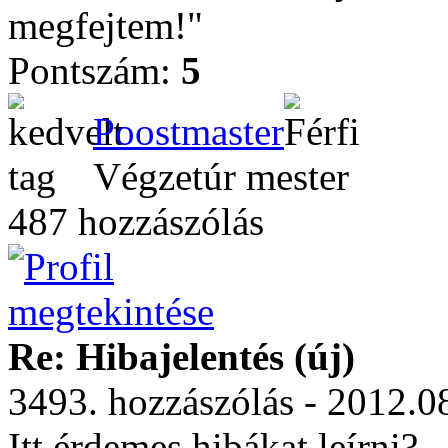
megfejtem!"
Pontszám:
5
Poostmaster
Végzetúr mester
487 hozzászólás
Re: Hibajelentés (új)
3493. hozzászólás - 2012.0
Itt érdemes hibákat leírni?