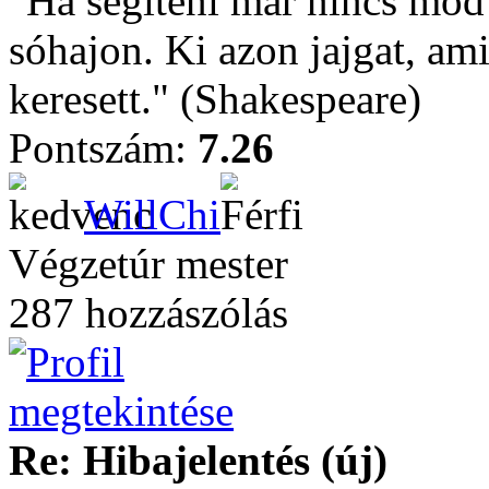
"Ha segíteni már nincs mód
sóhajon. Ki azon jajgat, ami
keresett." (Shakespeare)
Pontszám:
7.26
WillChi
Végzetúr mester
287 hozzászólás
Re: Hibajelentés (új)