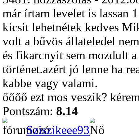
már írtam levelet is lassan 
kicsit lehetnétek kedves Mi
volt a bűvös állateledel ne
és fikarcnyit sem mozdult a
történet.azért jó lenne ha r
kabbe vagy valami.
őőőő ezt mos veszik? kérem
Pontszám:
8.14
Sziszikeee93