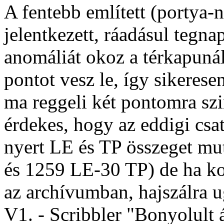
A fentebb említett (portya-
jelentkezett, ráadásul tegna
anomáliát okoz a térkapunál
pontot vesz le, így sikeres
ma reggeli két pontomra szi
érdekes, hogy az eddigi c
nyert LE és TP összeget mu
és 1259 LE-30 TP) de ha k
az archívumban, hajszálra u
V1. - Scribbler "Bonyolult á