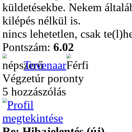
küldetésekbe. Nekem általáb
kilépés nélkül is.
nincs lehetetlen, csak te(l)h
Pontszám:
6.02
Tovenaar
Végzetúr poronty
5 hozzászólás
Re: Hibajelentés (új)