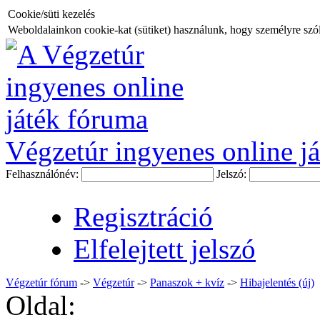
Cookie/süti kezelés
Weboldalainkon cookie-kat (sütiket) használunk, hogy személyre szóló
Végzetúr ingyenes online já
Felhasználónév:
Jelszó:
Regisztráció
Elfelejtett jelszó
Végzetúr fórum
->
Végzetúr
->
Panaszok + kvíz
->
Hibajelentés (új)
Oldal: