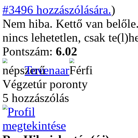
#3496 hozzászólására.
)
Nem hiba. Kettő van belőle
nincs lehetetlen, csak te(l)h
Pontszám:
6.02
Tovenaar
Végzetúr poronty
5 hozzászólás