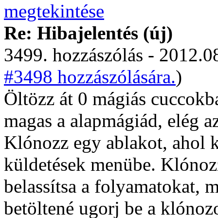
Re: Hibajelentés (új)
3499. hozzászólás - 2012.08
#3498 hozzászólására.
)
Öltözz át 0 mágiás cuccokb
magas a alapmágiád, elég az
Klónozz egy ablakot, ahol k
küldetések menübe. Klónozz
belassítsa a folyamatokat, 
betöltené ugorj be a klónozo