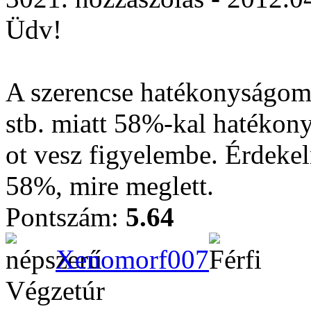
Üdv!
A szerencse hatékonyságom 
stb. miatt 58%-kal hatékon
ot vesz figyelembe. Érdekel
58%, mire meglett.
Pontszám:
5.64
Xenomorf007
Végzetúr