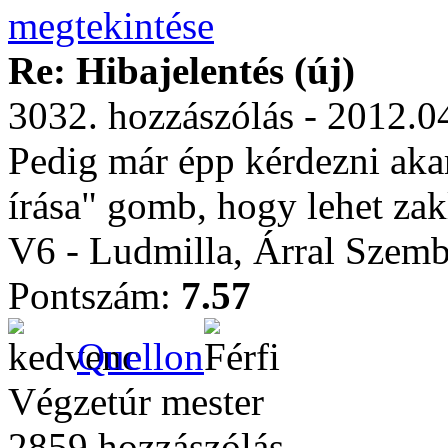
Re: Hibajelentés (új)
3032. hozzászólás - 2012.0
Pedig már épp kérdezni aka
írása" gomb, hogy lehet za
V6 - Ludmilla, Árral Szem
Pontszám:
7.57
Quellon
Végzetúr mester
2859 hozzászólás