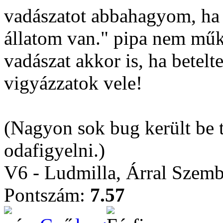
vadászatot abbahagyom, ha
állatom van." pipa nem mű
vadászat akkor is, ha betelt
vigyázzatok vele!
(Nagyon sok bug került be 
odafigyelni.)
V6 - Ludmilla, Árral Szem
Pontszám:
7.57