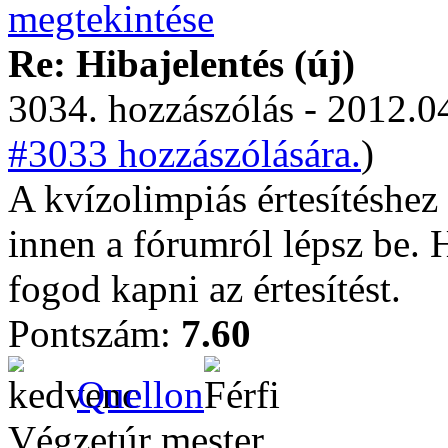
Re: Hibajelentés (új)
3034. hozzászólás - 2012.04
#3033 hozzászólására.
)
A kvízolimpiás értesítéshez 
innen a fórumról lépsz be. 
fogod kapni az értesítést.
Pontszám:
7.60
Quellon
Végzetúr mester