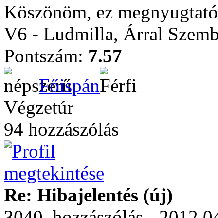
Köszönöm, ez megnyugtat
V6 - Ludmilla, Árral Szem
Pontszám:
7.57
Főispán
Végzetúr
94 hozzászólás
Re: Hibajelentés (új)
3040. hozzászólás - 2012.0