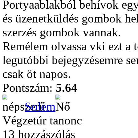
Portyaablakból behívok egy 
és üzenetküldés gombok hely
szerzés gombok vannak.
Remélem olvassa vki ezt a t
legutóbbi bejegyzésemre se
csak öt napos.
Pontszám:
5.64
Solem
Végzetúr tanonc
13 hozzászólás