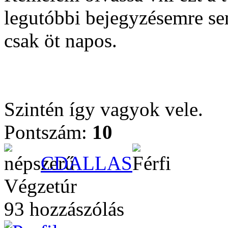
legutóbbi bejegyzésemre se
csak öt napos.
Szintén így vagyok vele.
Pontszám:
10
CDALLAS
Végzetúr
93 hozzászólás