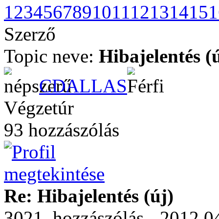
1
2
3
4
5
6
7
8
9
10
11
12
13
14
15
1
Szerző
Topic neve:
Hibajelentés (
CDALLAS
Végzetúr
93 hozzászólás
Re: Hibajelentés (új)
3021. hozzászólás - 2012.0