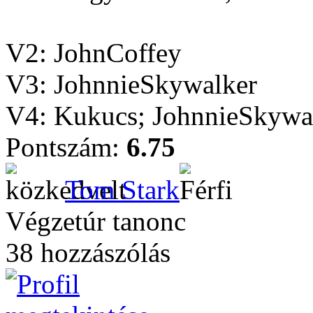
V2: JohnCoffey
V3: JohnnieSkywalker
V4: Kukucs; JohnnieSkywal
Pontszám:
6.75
Tom Stark
Végzetúr tanonc
38 hozzászólás