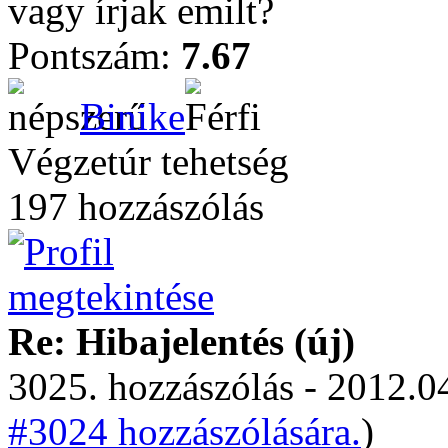
vagy írjak emilt?
Pontszám:
7.67
Binike
Végzetúr tehetség
197 hozzászólás
Re: Hibajelentés (új)
3025. hozzászólás - 2012.04
#3024 hozzászólására.
)