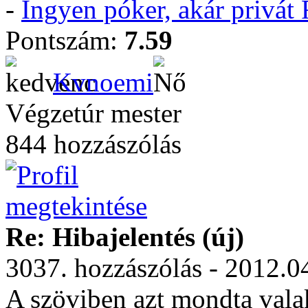
-
Ingyen póker, akár privá
Pontszám:
7.59
Kvnoemi
Végzetúr mester
844 hozzászólás
Re: Hibajelentés (új)
3037. hozzászólás - 2012.0
A szöviben azt mondta vala