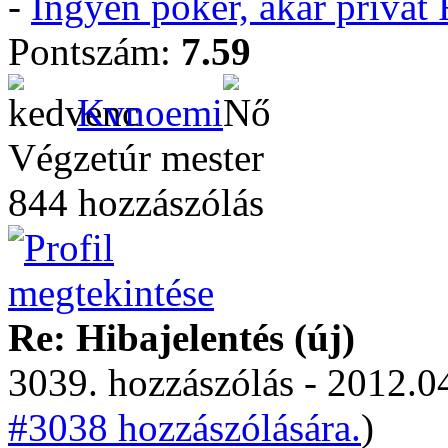
-
Ingyen póker, akár privá
Pontszám:
7.59
Kvnoemi
Végzetúr mester
844 hozzászólás
Re: Hibajelentés (új)
3039. hozzászólás - 2012.04
#3038 hozzászólására.
)