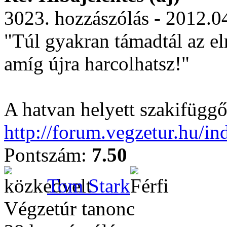
3023. hozzászólás - 2012.0
"Túl gyakran támadtál az el
amíg újra harcolhatsz!"
A hatvan helyett szakifüggő
http://forum.vegzetur.hu/in
Pontszám:
7.50
Tom Stark
Végzetúr tanonc