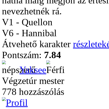
hátha máig megjön az értes
nevezhetnék rá.
V1 - Quellon
V6 - Hannibal
Átvehető karakter
részleteké
Pontszám:
7.84
Yaksee
Végzetúr mester
778 hozzászólás