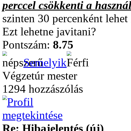
perccel csökkenti a használ
szinten 30 percenként lehet
Ezt lehetne javitani?
Pontszám:
8.75
Semelyik
Végzetúr mester
1294 hozzászólás
Re: Hibajelentés (új)