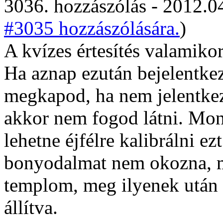
3036. hozzászólás - 2012.04
#3035 hozzászólására.
)
A kvízes értesítés valamikor
Ha aznap ezután bejelentkez
megkapod, ha nem jelentkez
akkor nem fogod látni. Mon
lehetne éjfélre kalibrálni e
bonyodalmat nem okozna, m
templom, meg ilyenek után r
állítva.