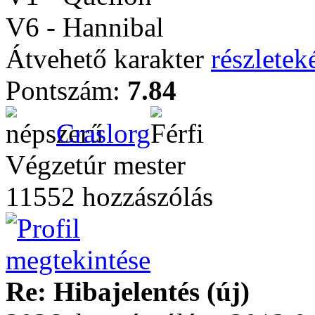
V6 - Hannibal
Átvehető karakter
részleteké
Pontszám:
7.84
Craslorg
Végzetúr mester
11552 hozzászólás
Re: Hibajelentés (új)