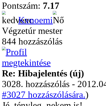
Pontszám:
7.17
Kvnoemi
Végzetúr mester
844 hozzászólás
Re: Hibajelentés (új)
3028. hozzászólás - 2012.04
#3027 hozzászólására.
)
Jé, tényleg, nekem is!