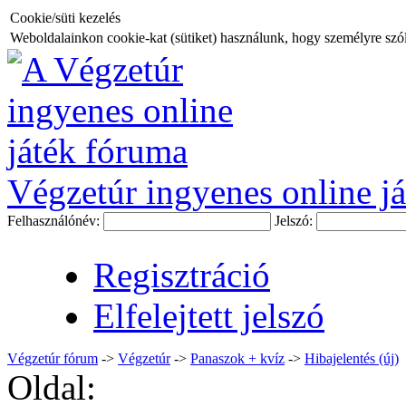
Cookie/süti kezelés
Weboldalainkon cookie-kat (sütiket) használunk, hogy személyre szóló
Végzetúr ingyenes online já
Felhasználónév:
Jelszó:
Regisztráció
Elfelejtett jelszó
Végzetúr fórum
->
Végzetúr
->
Panaszok + kvíz
->
Hibajelentés (új)
Oldal: