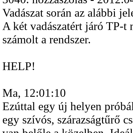
Vadászat során az alábbi jel
A két vadászatért járó TP-
számolt a rendszer.
HELP!
Ma, 12:01:10
Ezúttal egy új helyen próbá
egy szívós, szárazságtűrő c
van belőle a közelben. Ideál