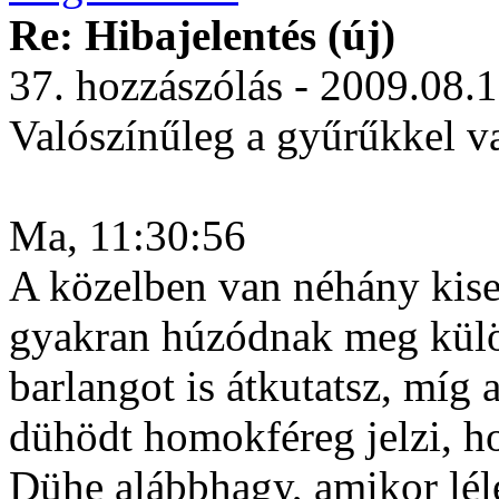
Re: Hibajelentés (új)
37. hozzászólás - 2009.08.
Valószínűleg a gyűrűkkel v
Ma, 11:30:56
A közelben van néhány kise
gyakran húzódnak meg kül
barlangot is átkutatsz, míg 
dühödt homokféreg jelzi, h
Dühe alábbhagy, amikor lél