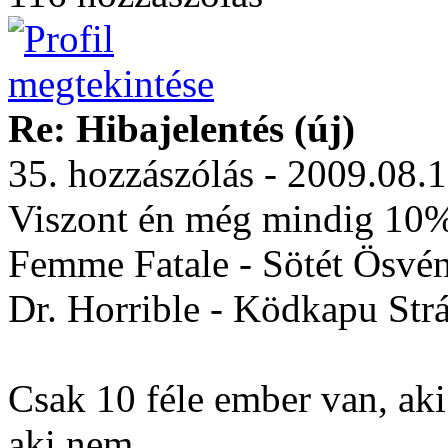
Re: Hibajelentés (új)
35. hozzászólás - 2009.08.
Viszont én még mindig 10%-
Femme Fatale - Sötét Ösvén
Dr. Horrible - Ködkapu Strá
Csak 10 féle ember van, aki 
aki nem.