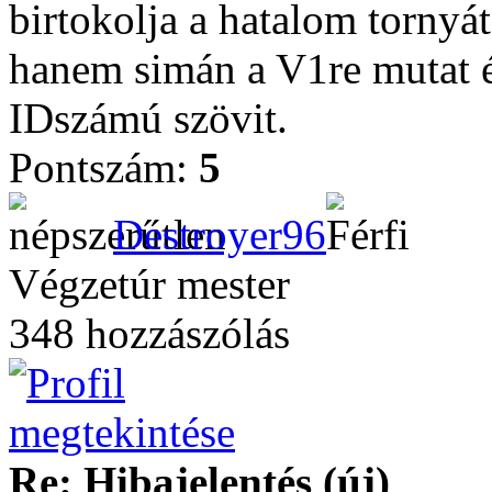
birtokolja a hatalom tornyát
hanem simán a V1re mutat 
IDszámú szövit.
Pontszám:
5
Destroyer96
Végzetúr mester
348 hozzászólás
Re: Hibajelentés (új)