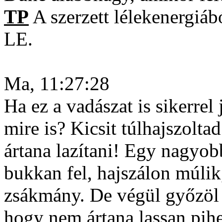
TP
A szerzett lélekenergiáb
LE.
Ma, 11:27:28
Ha ez a vadászat is sikerrel 
mire is? Kicsit túlhajszolt
ártana lazítani! Egy nagyob
bukkan fel, hajszálon múlik
zsákmány. De végül győzöl 
hogy nem ártana lassan pih