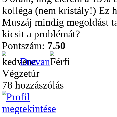
kolléga (nem kristály!) Ez
Muszáj mindig megoldást t
kicsit a problémát?
Pontszám:
7.50
Drevan
Végzetúr
78 hozzászólás