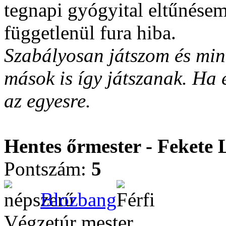
tegnapi gyógyital eltűnés
függetlenül fura hiba.
Szabályosan játszom és min
mások is így játszanak. Ha 
az egyesre.
Hentes őrmester - Fekete 
Pontszám:
5
Blozbang
Végzetúr mester