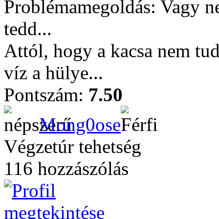
Problémamegoldás: Vagy ne 
tedd...
Attól, hogy a kacsa nem tu
víz a hülye...
Pontszám:
7.50
Mong0ose
Végzetúr tehetség
116 hozzászólás