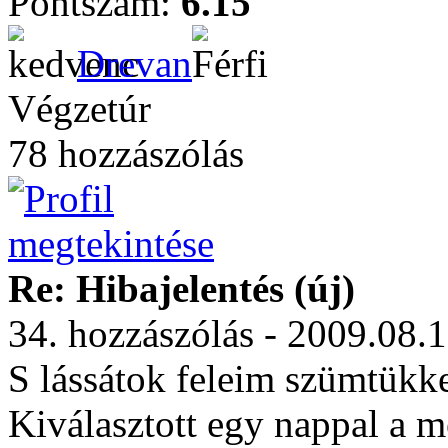
Pontszám:
6.15
Drevan
Végzetúr
78 hozzászólás
Re: Hibajelentés (új)
34. hozzászólás - 2009.08.
S lássátok feleim szümtükke
Kiválasztott egy nappal a meg