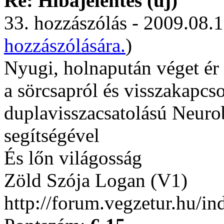
Re: Hibajelentés (új)
33. hozzászólás - 2009.08.1
hozzászólására.
)
Nyugi, holnapután véget ér 
a sörcsapról és visszakapcs
duplavisszacsatolású Neuro
segítségével
És lőn világosság
Zöld Szója Logan (V1)
http://forum.vegzetur.hu/i