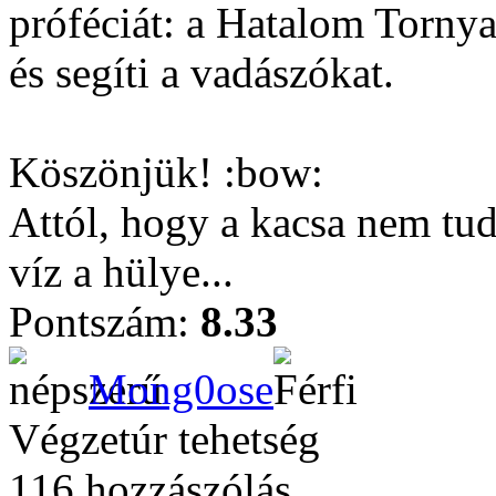
próféciát: a Hatalom Tornya
és segíti a vadászókat.
Köszönjük! :bow:
Attól, hogy a kacsa nem tu
víz a hülye...
Pontszám:
8.33
Mong0ose
Végzetúr tehetség
116 hozzászólás