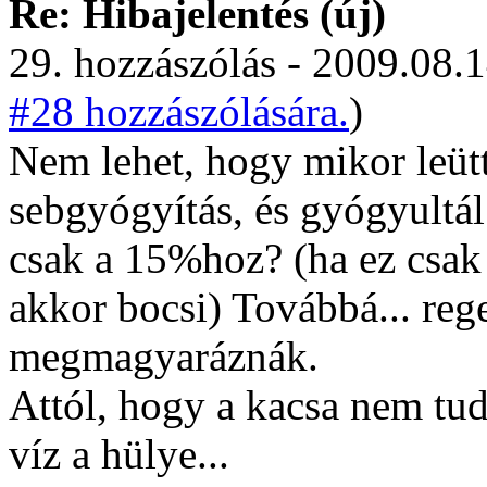
Re: Hibajelentés (új)
29. hozzászólás - 2009.08.1
#28 hozzászólására.
)
Nem lehet, hogy mikor leütt
sebgyógyítás, és gyógyultál
csak a 15%hoz? (ha ez csak
akkor bocsi) Továbbá... reg
megmagyaráznák.
Attól, hogy a kacsa nem tu
víz a hülye...