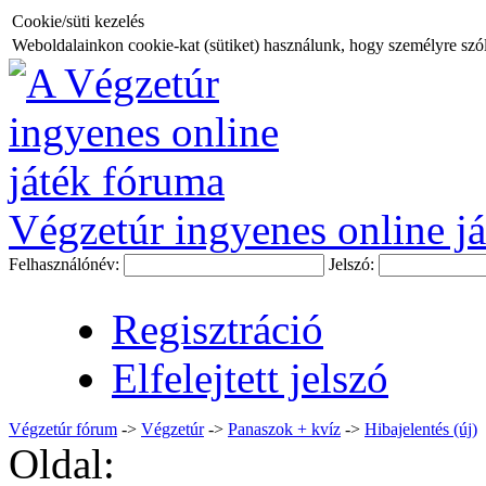
Cookie/süti kezelés
Weboldalainkon cookie-kat (sütiket) használunk, hogy személyre szóló
Végzetúr ingyenes online já
Felhasználónév:
Jelszó:
Regisztráció
Elfelejtett jelszó
Végzetúr fórum
->
Végzetúr
->
Panaszok + kvíz
->
Hibajelentés (új)
Oldal: