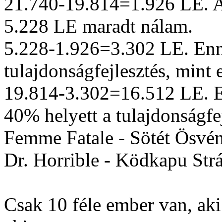
21.740-19.814=1.926 LE. A
5.228 LE maradt nálam.
5.228-1.926=3.302 LE. Enny
tulajdonságfejlesztés, mint 
19.814-3.302=16.512 LE. 
40% helyett a tulajdonságfej
Femme Fatale - Sötét Ösvén
Dr. Horrible - Ködkapu Strá
Csak 10 féle ember van, aki 