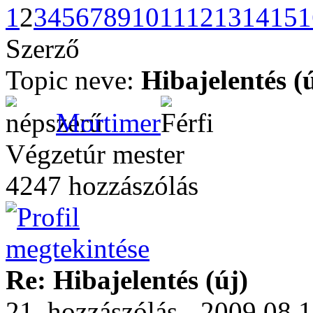
1
2
3
4
5
6
7
8
9
10
11
12
13
14
15
1
Szerző
Topic neve:
Hibajelentés (
Mortimer
Végzetúr mester
4247 hozzászólás
Re: Hibajelentés (új)
21. hozzászólás - 2009.08.