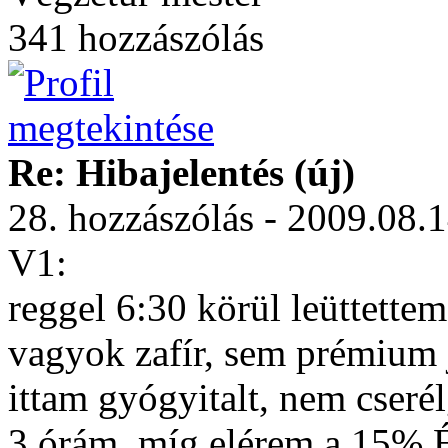
341 hozzászólás
Re: Hibajelentés (új)
28. hozzászólás - 2009.08.
V1:
reggel 6:30 körül leüttet
vagyok zafír, sem prémium
ittam gyógyitalt, nem cserél
3 órám, míg elérem a 15% ÉP