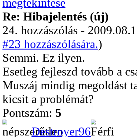
Re: Hibajelentés (új)
24. hozzászólás - 2009.08.1
#23 hozzászólására.
)
Semmi. Ez ilyen.
Esetleg fejleszd tovább a c
Muszáj mindig megoldást t
kicsit a problémát?
Pontszám:
5
Destroyer96