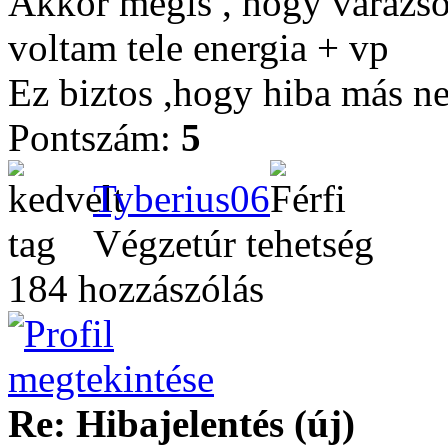
Akkor mégis , hogy varázs
voltam tele energia + vp
Ez biztos ,hogy hiba más ne
Pontszám:
5
Tyberius06
Végzetúr tehetség
184 hozzászólás
Re: Hibajelentés (új)