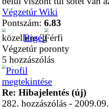
belül viszont túl sötét van 
Végzetúr Wiki
Pontszám:
6.83
Rigel
Végzetúr poronty
5 hozzászólás
Re: Hibajelentés (új)
282. hozzászólás - 2009.09