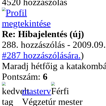
4520 hozzászólás
Re: Hibajelentés (új)
288. hozzászólás - 2009.09.
#287 hozzászólására.
)
Maradj hétfőig a katakombáb
Pontszám:
6
masterv
Végzetúr mester