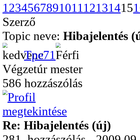
1
2
3
4
5
6
7
8
9
10
11
12
13
14
15
1
Szerző
Topic neve:
Hibajelentés (
Tpe71
Végzetúr mester
586 hozzászólás
Re: Hibajelentés (új)
281. hozzászólás - 2009.09