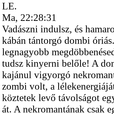
LE.
Ma, 22:28:31
Vadászni indulsz, és hamaro
kábán tántorgó dombi óriás
legnagyobb megdöbbenésedr
tudsz kinyerni belőle! A d
kajánul vigyorgó nekromant
zombi volt, a lélekenergiájá
köztetek levő távolságot eg
át. A nekromantának csak eg