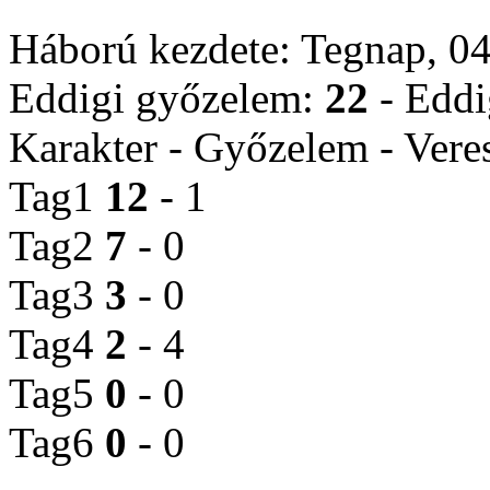
Háború kezdete: Tegnap, 0
Eddigi győzelem:
22
- Eddi
Karakter - Győzelem - Vere
Tag1
12
- 1
Tag2
7
- 0
Tag3
3
- 0
Tag4
2
- 4
Tag5
0
- 0
Tag6
0
- 0