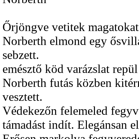
Őrjöngve vetitek magatokat
Norberth elmond egy ősvill
sebzett.
emésztő köd varázslat repül
Norberth futás közben kitér
vesztett.
Védekezőn felemeled fegyve
támadást indít. Elegánsan el
Erősen markolva fegyverede