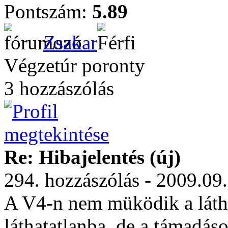
Pontszám:
5.89
Zsakar
Végzetúr poronty
3 hozzászólás
Re: Hibajelentés (új)
294. hozzászólás - 2009.09
A V4-n nem müködik a láth
láthatatlanba, de a támadás