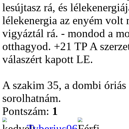
lesújtasz rá, és lélekenergiá
lélekenergia az enyém volt 
vigyáztál rá. - mondod a m
otthagyod. +21 TP A szerzet
válaszért kapott LE.
A szakim 35, a dombi óriás 
sorolhatnám.
Pontszám:
1
Tyberius06