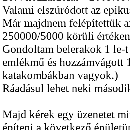
Valami elszúródott az epik
Már majdnem felépítettük a
250000/5000 körüli értéken 
Gondoltam belerakok 1 le-t m
emlékmű és hozzámvágott 10
katakombákban vagyok.)
Ráadásul lehet neki második 
Majd kérek egy üzenetet mi
építeni a következő épületü