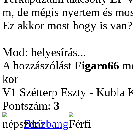
m, de mégis nyertem és mo
Ez akkor most hogy is van
Mod: helyesírás...
A hozzászólást
Figaro66
mó
kor
V1 Szétterp Eszty - Kubla 
Pontszám:
3
Blozbang