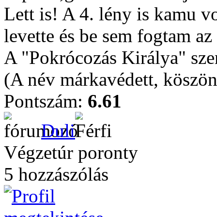
Lett is! A 4. lény is kamu v
levette és be sem fogtam az á
A "Pokrócozás Királya" sz
(A név márkavédett, köszön
Pontszám:
6.61
Duli
Végzetúr poronty
5 hozzászólás