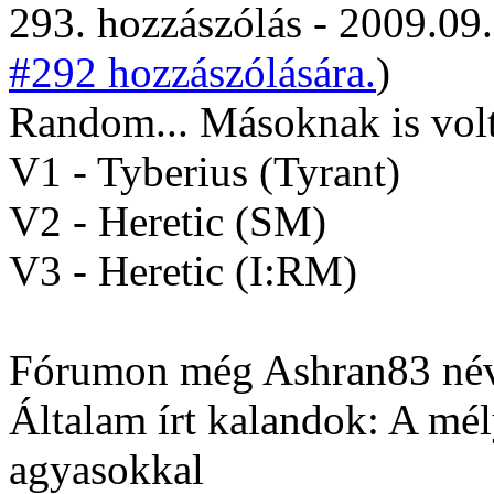
293. hozzászólás - 2009.09.
#292 hozzászólására.
)
Random... Másoknak is volt
V1 - Tyberius (Tyrant)
V2 - Heretic (SM)
V3 - Heretic (I:RM)
Fórumon még Ashran83 néve
Általam írt kalandok: A mé
agyasokkal