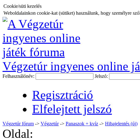
Cookie/süti kezelés
Weboldalainkon cookie-kat (sütiket) használunk, hogy személyre szóló
Végzetúr ingyenes online já
Felhasználónév:
Jelszó:
Regisztráció
Elfelejtett jelszó
Végzetúr fórum
->
Végzetúr
->
Panaszok + kvíz
->
Hibajelentés (új)
Oldal: