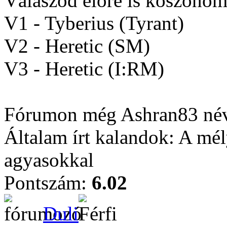
Válaszod előre is köszönöm
V1 - Tyberius (Tyrant)
V2 - Heretic (SM)
V3 - Heretic (I:RM)
Fórumon még Ashran83 néve
Általam írt kalandok: A mé
agyasokkal
Pontszám:
6.02
Duli