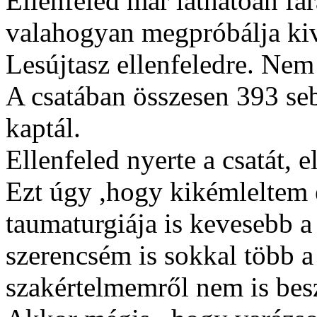
Ellenfeled már láthatóan fár
valahogyan megpróbálja kiv
Lesújtasz ellenfeledre. Nem 
A csatában összesen 393 seb
kaptál.
Ellenfeled nyerte a csatát, e
Ezt úgy ,hogy kikémleltem é
taumaturgiája is kevesebb a
szerencsém is sokkal több 
szakértelmemről nem is besz