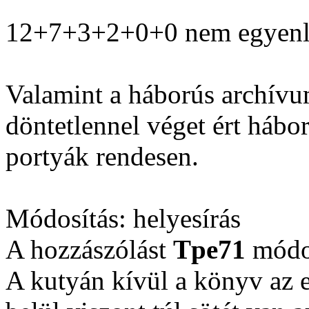
12+7+3+2+0+0 nem egyenl
Valamint a háborús archívu
döntetlennel véget ért hábo
portyák rendesen.
Módosítás: helyesírás
A hozzászólást
Tpe71
módos
A kutyán kívül a könyv az 