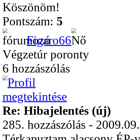
Köszönöm!
Pontszám:
5
Figaro66
Végzetúr poronty
6 hozzászólás
Re: Hibajelentés (új)
285. hozzászólás - 2009.09
Térkapuztam alacsony ÉP-vel