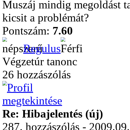
Muszáj mindig megoldást t
kicsit a problémát?
Pontszám:
7.60
Regulus
Végzetúr tanonc
26 hozzászólás
Re: Hibajelentés (új)
287. hozzászólás - 2009.09