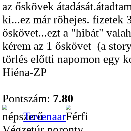
az őskövek átadását.átadtam
ki...ez már röhejes. fizetek
őskövet...ezt a "hibát" vala
kérem az 1 őskövet
(a stor
törlés előtti napomon egy k
Hiéna-ZP
Pontszám:
7.80
Tovenaar
Végzetúr poronty