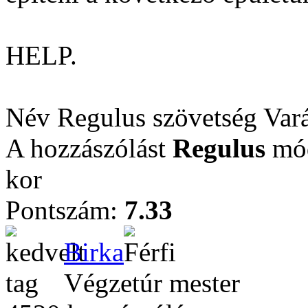
HELP.
Név Regulus szövetség Var
A hozzászólást
Regulus
mód
kor
Pontszám:
7.33
Birka
Végzetúr mester