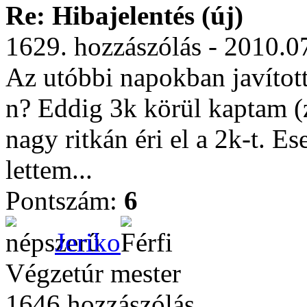
Re: Hibajelentés (új)
1629. hozzászólás - 2010.0
Az utóbbi napokban javított
n? Eddig 3k körül kaptam (
nagy ritkán éri el a 2k-t. E
lettem...
Pontszám:
6
Jeriko
Végzetúr mester
1646 hozzászólás