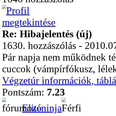
Re: Hibajelentés (új)
1630. hozzászólás - 2010.0
Pár napja nem működnek té
cuccok (vámpírfókusz, lélek
Végzetúr információk, tábl
Pontszám:
7.23
Eliteninja