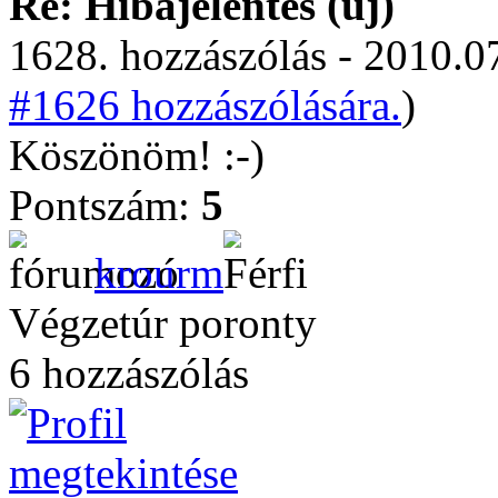
Re: Hibajelentés (új)
1628. hozzászólás - 2010.07
#1626 hozzászólására.
)
Köszönöm! :-)
Pontszám:
5
krourm
Végzetúr poronty
6 hozzászólás