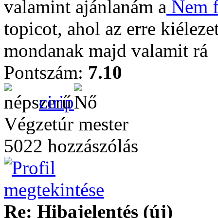
valamint ajánlanám a
Nem fo
topicot, ahol az erre kiéleze
mondanak majd valamit rá
Pontszám:
7.10
cirip
Végzetúr mester
5022 hozzászólás
Re: Hibajelentés (új)