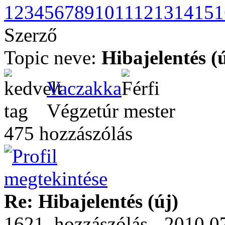
1
2
3
4
5
6
7
8
9
10
11
12
13
14
15
1
Szerző
Topic neve:
Hibajelentés (
Vaczakka
Végzetúr mester
475 hozzászólás
Re: Hibajelentés (új)
1621. hozzászólás - 2010.0