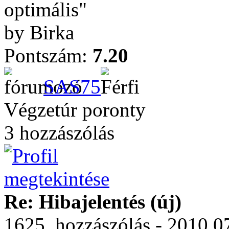
optimális"
by Birka
Pontszám:
7.20
SAS75
Végzetúr poronty
3 hozzászólás
Re: Hibajelentés (új)
1625. hozzászólás - 2010.0