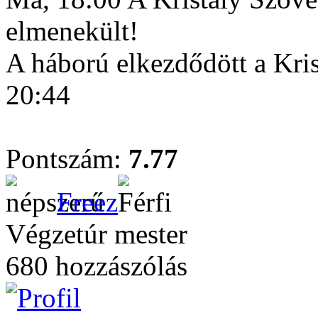
elmenekült!
A háború elkezdődött a Kri
20:44
Pontszám:
7.77
Freez
Végzetúr mester
680 hozzászólás