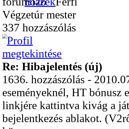
Blazek
Végzetúr mester
337 hozzászólás
Re: Hibajelentés (új)
1636. hozzászólás - 2010.0
eseményeknél, HT bónusz el
linkjére kattintva kivág a j
bejelentkezés ablakot. (V2rő