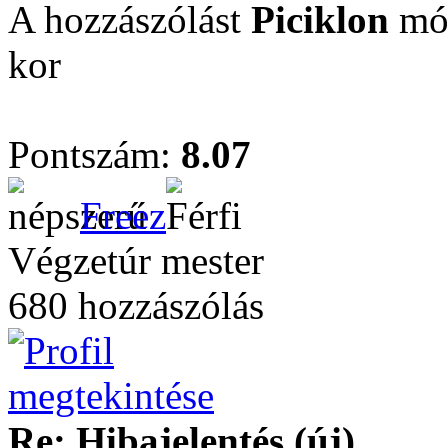
A hozzászólást
Piciklon
mód
kor
Pontszám:
8.07
Freez
Végzetúr mester
680 hozzászólás
Re: Hibajelentés (új)