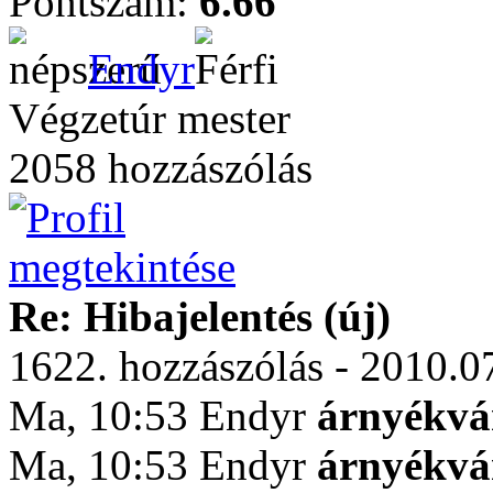
Pontszám:
6.66
Endyr
Végzetúr mester
2058 hozzászólás
Re: Hibajelentés (új)
1622. hozzászólás - 2010.0
Ma, 10:53 Endyr
árnyékv
Ma, 10:53 Endyr
árnyékv