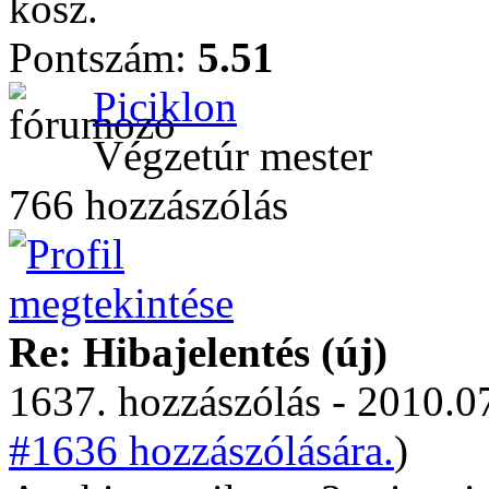
kösz.
Pontszám:
5.51
Piciklon
Végzetúr mester
766 hozzászólás
Re: Hibajelentés (új)
1637. hozzászólás - 2010.07
#1636 hozzászólására.
)