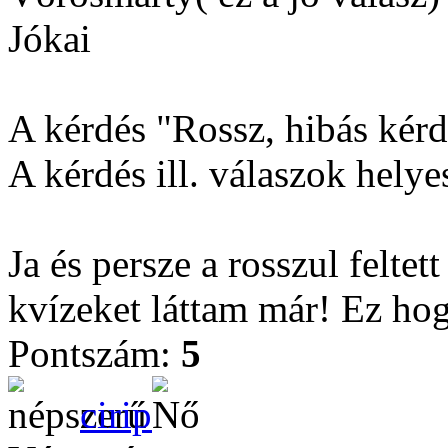
Jókai
A kérdés "Rossz, hibás kérdé
A kérdés ill. válaszok helyes
Ja és persze a rosszul feltet
kvízeket láttam már! Ez ho
Pontszám:
5
cirip