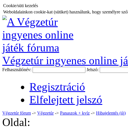
Cookie/süti kezelés
Weboldalainkon cookie-kat (sütiket) használunk, hogy személyre szóló
Végzetúr ingyenes online já
Felhasználónév:
Jelszó:
Regisztráció
Elfelejtett jelszó
Végzetúr fórum
->
Végzetúr
->
Panaszok + kvíz
->
Hibajelentés (új)
Oldal: