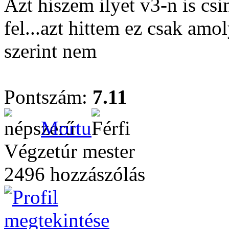
Azt hiszem ilyet v3-n is csi
fel...azt hittem ez csak am
szerint nem
Pontszám:
7.11
Mortu
Végzetúr mester
2496 hozzászólás