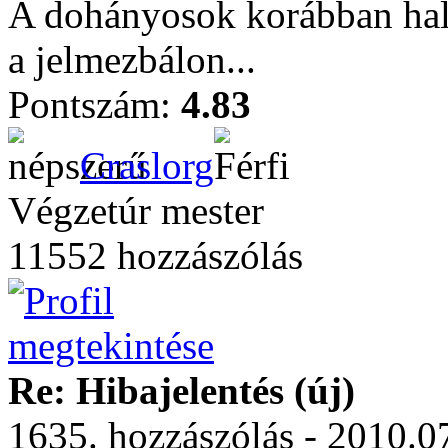
A dohányosok korábban hal
a jelmezbálon...
Pontszám:
4.83
Craslorg
Végzetúr mester
11552 hozzászólás
Re: Hibajelentés (új)
1635. hozzászólás - 2010.07