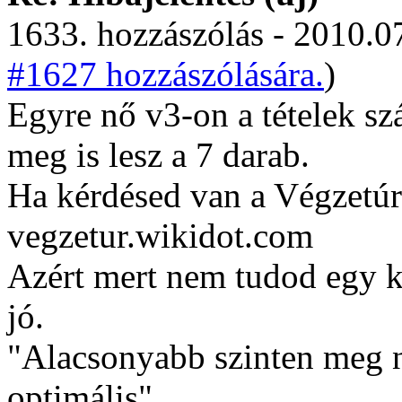
1633. hozzászólás - 2010.07
#1627 hozzászólására.
)
Egyre nő v3-on a tételek s
meg is lesz a 7 darab.
Ha kérdésed van a Végzetúr
vegzetur.wikidot.com
Azért mert nem tudod egy ké
jó.
"Alacsonyabb szinten meg ne
optimális"