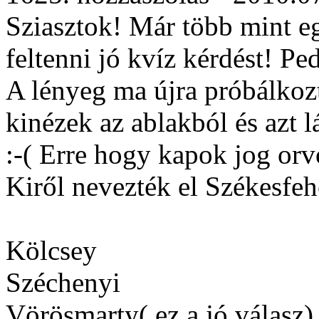
Sziasztok! Már több mint eg
feltenni jó kvíz kérdést! P
A lényeg ma újra próbálkoz
kinézek az ablakból és azt 
:-( Erre hogy kapok jog orv
Kiről nevezték el Székesfeh
Kölcsey
Széchenyi
Vörösmarty( ez a jó válasz)