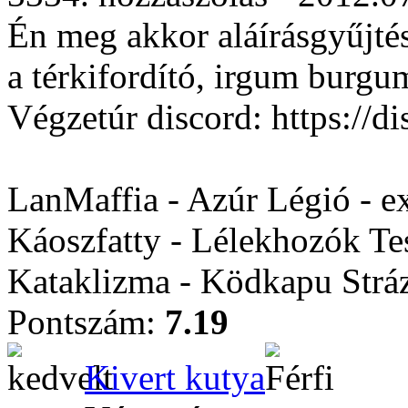
Én meg akkor aláírásgyűjté
a térkifordító, irgum burgu
Végzetúr discord: https:/
LanMaffia - Azúr Légió - e
Káoszfatty - Lélekhozók Te
Kataklizma - Ködkapu Stráz
Pontszám:
7.19
Kivert kutya