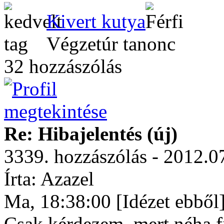
Kivert kutya
Végzetúr tanonc
32 hozzászólás
Re: Hibajelentés (új)
3339. hozzászólás - 2012.0
Írta: Azazel
Ma, 18:38:00 [Idézet ebből
Csak kérdezem, mert néha f