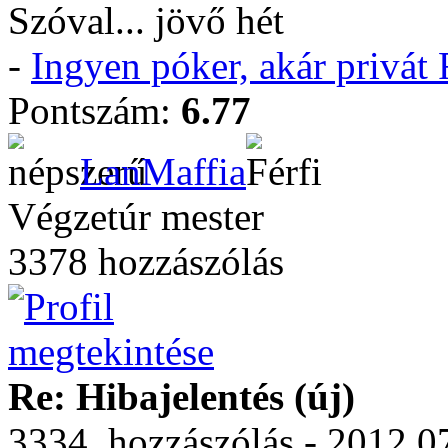
Szóval... jövő hét
-
Ingyen póker, akár privá
Pontszám:
6.77
LanMaffia
Végzetúr mester
3378 hozzászólás
Re: Hibajelentés (új)
3334. hozzászólás - 2012.0