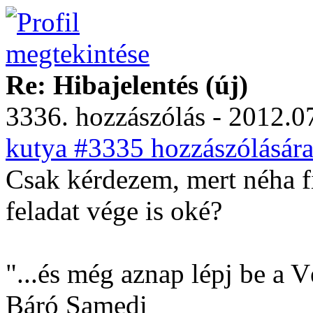
Re: Hibajelentés (új)
3336. hozzászólás - 2012.07
kutya #3335 hozzászólására
Csak kérdezem, mert néha f
feladat vége is oké?
"...és még aznap lépj be a
Báró Samedi