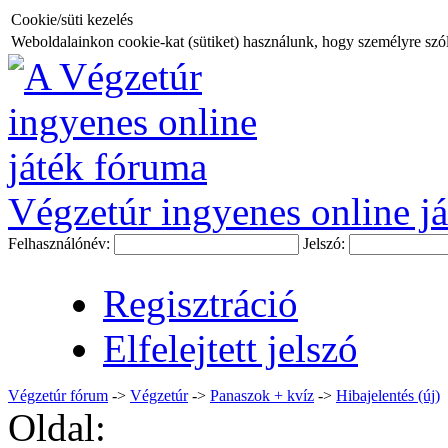
Cookie/süti kezelés
Weboldalainkon cookie-kat (sütiket) használunk, hogy személyre szóló
Végzetúr ingyenes online já
Felhasználónév:
Jelszó:
Regisztráció
Elfelejtett jelszó
Végzetúr fórum
->
Végzetúr
->
Panaszok + kvíz
->
Hibajelentés (új)
Oldal: