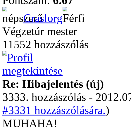
Pontszám:
6.67
Craslorg
Végzetúr mester
11552 hozzászólás
Re: Hibajelentés (új)
3333. hozzászólás - 2012.07
#3331 hozzászólására.
)
MUHAHA!