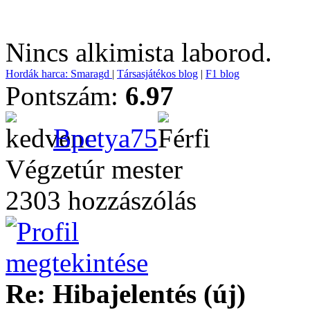
Nincs alkimista laborod.
Hordák harca: Smaragd
|
Társasjátékos blog
|
F1 blog
Pontszám:
6.97
Bpetya75
Végzetúr mester
2303 hozzászólás
Re: Hibajelentés (új)