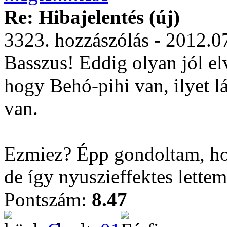
Re: Hibajelentés (új)
3323. hozzászólás - 2012.0
Basszus! Eddig olyan jól el
hogy Behó-pihi van, ilyet l
van.
Ezmiez? Épp gondoltam, hog
de így nyuszieffektes lette
Pontszám:
8.47