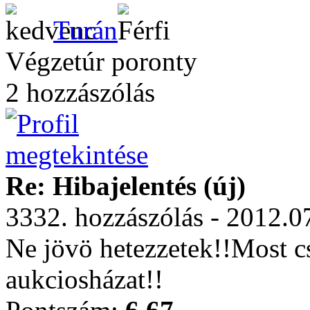
Turán
Végzetúr poronty
2 hozzászólás
Re: Hibajelentés (új)
3332. hozzászólás - 2012.0
Ne jövö hetezzetek!!Most c
aukciosházat!!