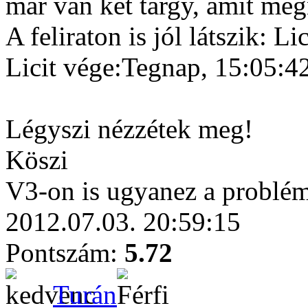
már van két tárgy, amit meg
A feliraton is jól látszik: L
Licit vége:Tegnap, 15:05:4
Légyszi nézzétek meg!
Köszi
V3-on is ugyanez a problém
2012.07.03. 20:59:15
Pontszám:
5.72
Turán