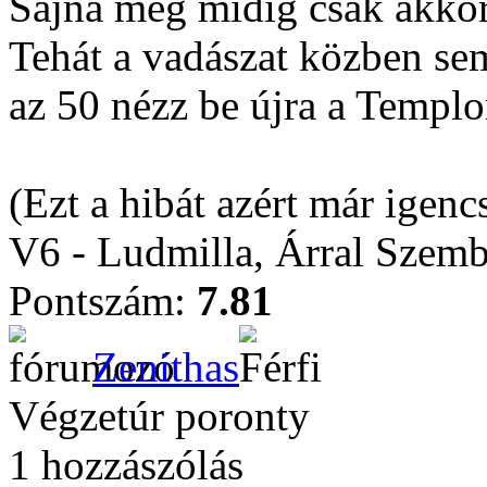
Sajna még midig csak akkor
Tehát a vadászat közben se
az 50 nézz be újra a Templ
(Ezt a hibát azért már igenc
V6 - Ludmilla, Árral Szem
Pontszám:
7.81
Zenithas
Végzetúr poronty
1 hozzászólás