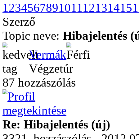
1
2
3
4
5
6
7
8
9
10
11
12
13
14
15
1
Szerző
Topic neve:
Hibajelentés (
Vermák
Végzetúr
87 hozzászólás
Re: Hibajelentés (új)
3321. hozzászólás - 2012.0