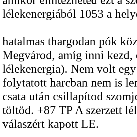
lélekenergiából 1053 a hely
hatalmas thargodan pók köze
Megvárod, amíg inni kezd, 
lélekenergia). Nem volt egy 
folytatott harcban nem is l
csata után csillapítod szomj
töltöd. +87 TP A szerzett l
válaszért kapott LE.