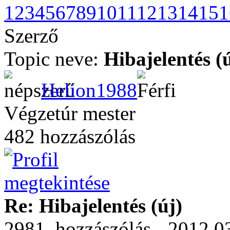
1
2
3
4
5
6
7
8
9
10
11
12
13
14
15
1
Szerző
Topic neve:
Hibajelentés (
Helion1988
Végzetúr mester
482 hozzászólás
Re: Hibajelentés (új)
2981. hozzászólás - 2012.03