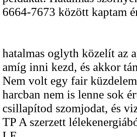
6664-7673 között kaptam ér
hatalmas oglyth közelít az
amíg inni kezd, és akkor tá
Nem volt egy fair küzdelem, 
harcban nem is lenne sok ér
csillapítod szomjodat, és vi
TP A szerzett lélekenergiábó
LE.