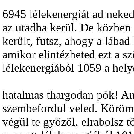
6945 lélekenergiát ad neke
az utadba kerül. De közben 
került, futsz, ahogy a lábad
amikor elintézheted ezt a sz
lélekenergiából 1059 a hely
hatalmas thargodan pók! Am
szembefordul veled. Körömsz
végül te győzöl, elrabolsz 