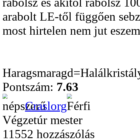
rabolsz és akitől rabolsz 1
arabolt LE-től függően sebz
most hirtelen nem jut eszem
Haragsmaragd=Halálkristál
Pontszám:
7.63
Craslorg
Végzetúr mester
11552 hozzászólás