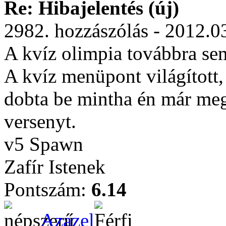
Re: Hibajelentés (új)
2982. hozzászólás - 2012.0
A kvíz olimpia továbbra sem
A kvíz menüpont világított, a
dobta be mintha én már meg
versenyt.
v5 Spawn
Zafír Istenek
Pontszám:
6.14
Azazel