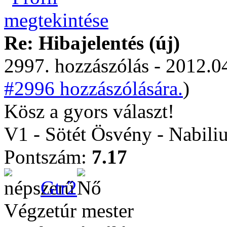
Re: Hibajelentés (új)
2997. hozzászólás - 2012.04
#2996 hozzászólására.
)
Kösz a gyors választ!
V1 - Sötét Ösvény - Nabili
Pontszám:
7.17
Gtr2
Végzetúr mester