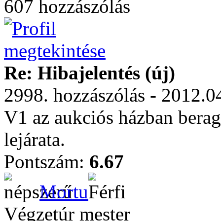
607 hozzászólás
Re: Hibajelentés (új)
2998. hozzászólás - 2012.0
V1 az aukciós házban beraga
lejárata.
Pontszám:
6.67
Mortu
Végzetúr mester