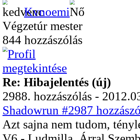
Kvnoemi
Végzetúr mester
844 hozzászólás
Re: Hibajelentés (új)
2988. hozzászólás - 2012.03
Shadowrun #2987 hozzászól
Azt sajna nem tudom, tényl
V6 - Ludmilla, Árral Szem