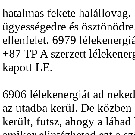
hatalmas fekete halállovag
ügyességedre és ösztönödre
ellenfelet. 6979 lélekenergi
+87 TP A szerzett lélekener
kapott LE.
6906 lélekenergiát ad neke
az utadba kerül. De közben 
került, futsz, ahogy a lábad
amikor elintézheted ezt a sz