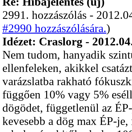
Re: Hibajelentés (új)
2991. hozzászólás - 2012.04
#2990 hozzászólására.
)
Idézet: Craslorg - 2012.04
Nem tudom, hanyadik szintű
ellenfeleken, akikkel csatáz
varázslatba rakható fókuszkr
függően 10% vagy 5% eséllye
dögödet, függetlenül az ÉP-
kevesebb a dög max ÉP-je, 