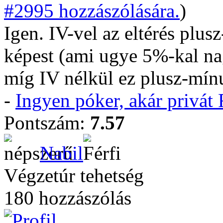
#2995 hozzászólására.
)
Igen. IV-vel az eltérés plu
képest (ami ugye 5%-kal nag
míg IV nélkül ez plusz-mín
-
Ingyen póker, akár privá
Pontszám:
7.57
Nabil
Végzetúr tehetség
180 hozzászólás