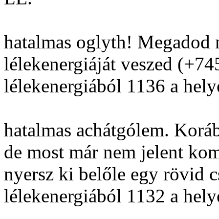
hatalmas oglyth! Megadod n
lélekenergiáját veszed (+74
lélekenergiából 1136 a hely
hatalmas achátgólem. Korább
de most már nem jelent komo
nyersz ki belőle egy rövid c
lélekenergiából 1132 a hely