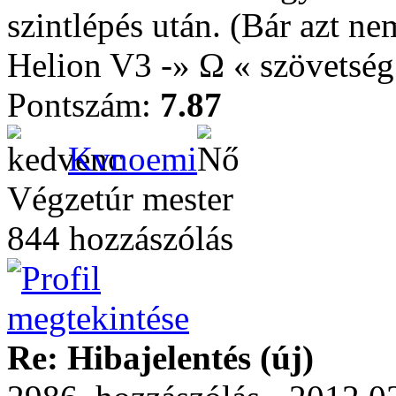
szintlépés után. (Bár azt n
Helion V3 -» Ω « szövetség
Pontszám:
7.87
Kvnoemi
Végzetúr mester
844 hozzászólás
Re: Hibajelentés (új)