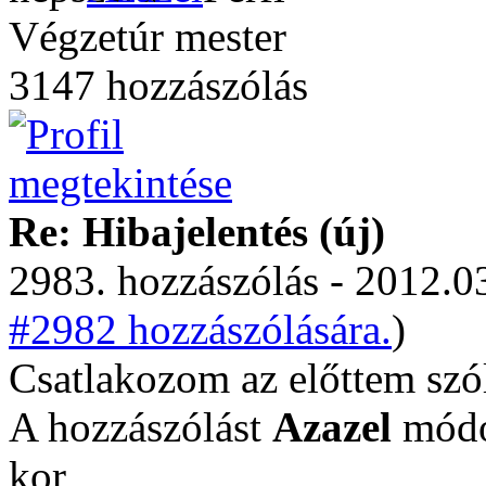
Végzetúr mester
3147 hozzászólás
Re: Hibajelentés (új)
2983. hozzászólás - 2012.03
#2982 hozzászólására.
)
Csatlakozom az előttem sz
A hozzászólást
Azazel
módos
kor