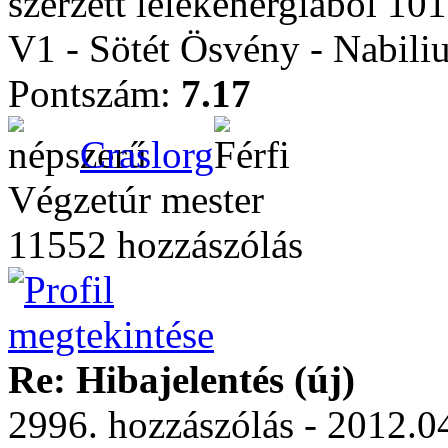
szerzett lélekenergiából 101
V1 - Sötét Ösvény - Nabili
Pontszám:
7.17
Craslorg
Végzetúr mester
11552 hozzászólás
Re: Hibajelentés (új)
2996. hozzászólás - 2012.04