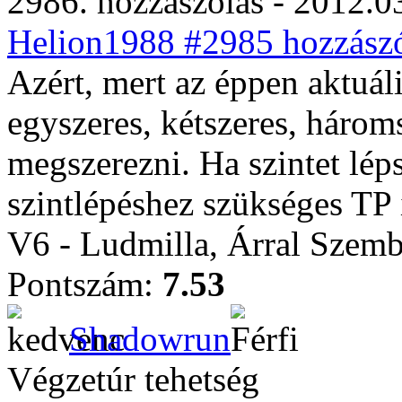
2986. hozzászólás - 2012.03
Helion1988 #2985 hozzászó
Azért, mert az éppen aktuál
egyszeres, kétszeres, három
megszerezni. Ha szintet lép
szintlépéshez szükséges TP i
V6 - Ludmilla, Árral Szem
Pontszám:
7.53
Shadowrun
Végzetúr tehetség