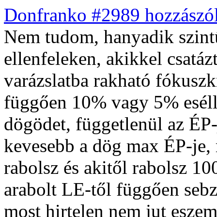
Donfranko #2989 hozzászól
Nem tudom, hanyadik szintű
ellenfeleken, akikkel csatáz
varázslatba rakható fókuszkr
függően 10% vagy 5% eséllye
dögödet, függetlenül az ÉP-
kevesebb a dög max ÉP-je, 
rabolsz és akitől rabolsz 1
arabolt LE-től függően sebz
most hirtelen nem jut eszem