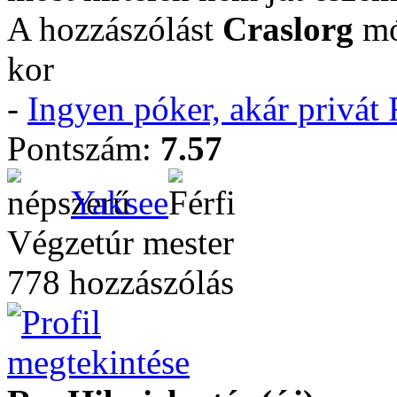
A hozzászólást
Craslorg
mó
kor
-
Ingyen póker, akár privá
Pontszám:
7.57
Yaksee
Végzetúr mester
778 hozzászólás