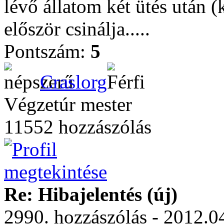
lévő állatom két ütés után 
először csinálja.....
Pontszám:
5
Craslorg
Végzetúr mester
11552 hozzászólás
Re: Hibajelentés (új)
2990. hozzászólás - 2012.04