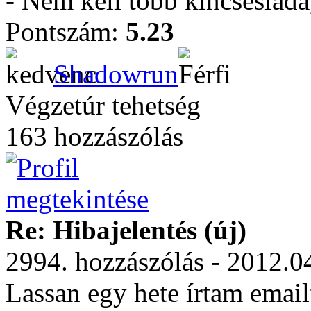
- Nem kell több kincseslád
Pontszám:
5.23
Shadowrun
Végzetúr tehetség
163 hozzászólás
Re: Hibajelentés (új)
2994. hozzászólás - 2012.0
Lassan egy hete írtam emai