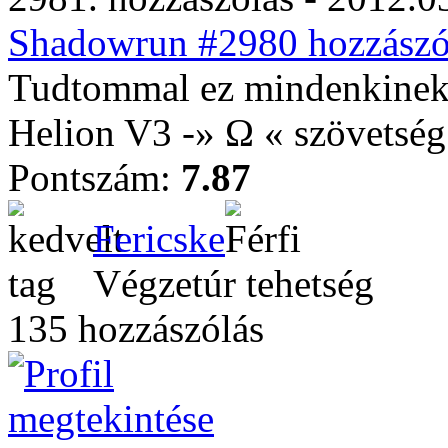
Shadowrun #2980 hozzászól
Tudtommal ez mindenkinek
Helion V3 -» Ω « szövetség
Pontszám:
7.87
Fericske
Végzetúr tehetség
135 hozzászólás