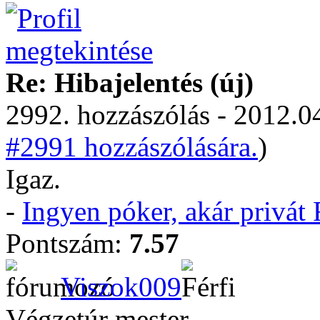
Re: Hibajelentés (új)
2992. hozzászólás - 2012.04
#2991 hozzászólására.
)
Igaz.
-
Ingyen póker, akár privá
Pontszám:
7.57
Viszok009
Végzetúr mester