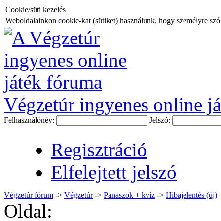
Cookie/süti kezelés
Weboldalainkon cookie-kat (sütiket) használunk, hogy személyre szóló
Végzetúr ingyenes online já
Felhasználónév:
Jelszó:
Regisztráció
Elfelejtett jelszó
Végzetúr fórum
->
Végzetúr
->
Panaszok + kvíz
->
Hibajelentés (új)
Oldal: