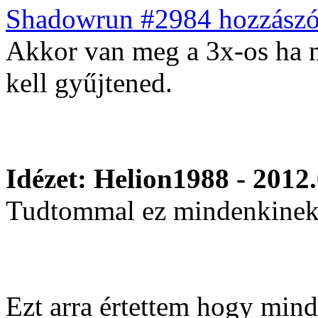
Shadowrun #2984 hozzászól
Akkor van meg a 3x-os ha m
kell gyűjtened.
Idézet: Helion1988 - 2012
Tudtommal ez mindenkinek
Ezt arra értettem hogy min