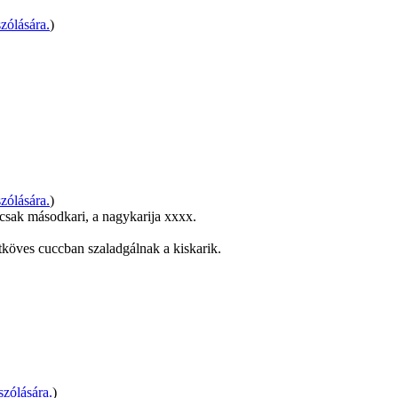
zólására.
)
zólására.
)
z csak másodkari, a nagykarija xxxx.
itköves cuccban szaladgálnak a kiskarik.
zólására.
)