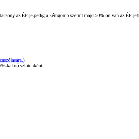
 alacsony az ÉP-je,pedig a kémgömb szerint majd 50%-on van az ÉP-je
ászólására.
)
5%-kal nő szintenként.