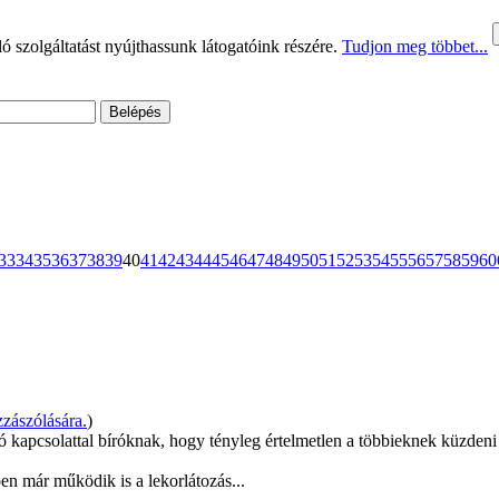
 szolgáltatást nyújthassunk látogatóink részére.
Tudjon meg többet...
33
34
35
36
37
38
39
40
41
42
43
44
45
46
47
48
49
50
51
52
53
54
55
56
57
58
59
60
zászólására.
)
jó kapcsolattal bíróknak, hogy tényleg értelmetlen a többieknek küzdeni
pen már működik is a lekorlátozás...