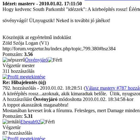
Idézet: masterv - 2010.01.02. 17:11:50
Hogy kedvenc South Parkombl "idézzek": A körbeépítés rossz! Ééér
sövényvágó! Ül,nyugszik! Neked is további jó játékot!
Köszönjük at egyértelmű indoklást
Zöld Szója Logan (V1)
http://forum.vegzetur.hu/index.php/topic,799.380#hsz384
Pontszám:
3.56
Ösvényjáró
Végzetúr mester
311 hozzászólás
Re: Hibajelentés (új)
792. hozzászólás - 2010.01.02. 18:28:51 (
Válasz masterv #787 hozzás
A köréépítés rossz...azoknak, akik kimaradtak belőle.
Ülök, nyugsz
A hozzászólást
Ösvényjáró
módosította 2010.01.02. 18:34:58-kor
A toppot akasszátok magasabbra!
Mostanában keveset írok a fórumra. Felesleges, mert Damage mindenkin
Pontszám:
5.31
Ebegab92
Végzetúr
87 hozzászólás