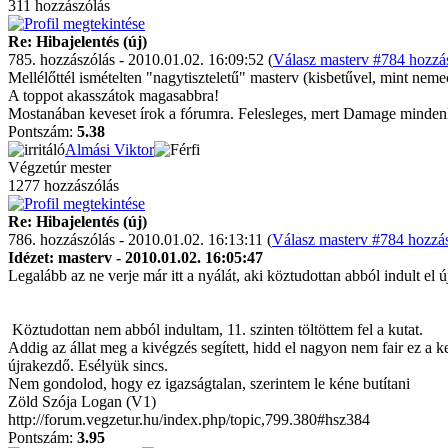
311 hozzászólás
Re: Hibajelentés (új)
785. hozzászólás - 2010.01.02. 16:09:52 (
Válasz masterv #784 hozzás
Mellélőttél ismételten "nagytiszteletű" masterv (kisbetűvel, mint nem
A toppot akasszátok magasabbra!
Mostanában keveset írok a fórumra. Felesleges, mert Damage mindenkin
Pontszám:
5.38
Almási Viktor
Végzetúr mester
1277 hozzászólás
Re: Hibajelentés (új)
786. hozzászólás - 2010.01.02. 16:13:11 (
Válasz masterv #784 hozzás
Idézet: masterv - 2010.01.02. 16:05:47
Legalább az ne verje már itt a nyálát, aki köztudottan abból indult el 
Köztudottan nem abból indultam, 11. szinten töltöttem fel a kutat.
Addig az állat meg a kivégzés segített, hidd el nagyon nem fair ez a ke
újrakezdő. Esélyük sincs.
Nem gondolod, hogy ez igazságtalan, szerintem le kéne butítani
Zöld Szója Logan (V1)
http://forum.vegzetur.hu/index.php/topic,799.380#hsz384
Pontszám:
3.95