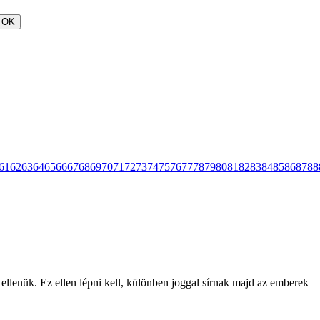
OK
61
62
63
64
65
66
67
68
69
70
71
72
73
74
75
76
77
78
79
80
81
82
83
84
85
86
87
88
 ellenük. Ez ellen lépni kell, különben joggal sírnak majd az emberek