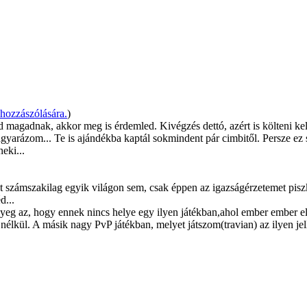
hozzászólására.
)
d magadnak, akkor meg is érdemled. Kivégzés dettó, azért is költeni ke
gyarázom... Te is ajándékba kaptál sokmindent pár cimbitől. Persze ez s
eki...
számszakilag egyik világon sem, csak éppen az igazságérzetemet piszk
d...
g az, hogy ennek nincs helye egy ilyen játékban,ahol ember ember elle
élkül. A másik nagy PvP játékban, melyet játszom(travian) az ilyen jel