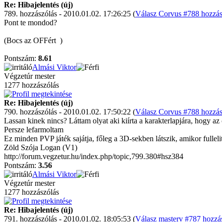
Re: Hibajelentés (új)
789. hozzászólás - 2010.01.02. 17:26:25 (
Válasz Corvus #788 hozzás
Pont te mondod?
(Bocs az OFFért
)
Pontszám:
8.61
Almási Viktor
Végzetúr mester
1277 hozzászólás
Re: Hibajelentés (új)
790. hozzászólás - 2010.01.02. 17:50:22 (
Válasz Corvus #788 hozzás
Lassan kinek nincs? Láttam olyat aki kiírta a karakterlapjára, hogy a
Persze lefarmoltam
Ez minden PVP játék sajátja, főleg a 3D-sekben látszik, amikor fullel
Zöld Szója Logan (V1)
http://forum.vegzetur.hu/index.php/topic,799.380#hsz384
Pontszám:
3.56
Almási Viktor
Végzetúr mester
1277 hozzászólás
Re: Hibajelentés (új)
791. hozzászólás - 2010.01.02. 18:05:53 (
Válasz masterv #787 hozzás