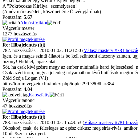
És két karakter egy szerón? Ejnyebejnye...
A "Pokrócozás Királya" személyesen!
(A név márkavédett, köszönet érte Ösvényjárónak)
Pontszám:
5.67
Almási Viktor
Végzetúr mester
1277 hozzászólás
Re: Hibajelentés (új)
782. hozzászólás - 2010.01.02. 11:21:50 (
Válasz masterv #781 hozzás
Igen, és a magas szintű állatot is be kell szüntetni alacsony szinten, 
bizony! Hidd el, tapasztalat.
Sőt, ha csak kivégzésre megy az ember minimális harci fejlesztéssel, mi
Csak azért írom, hogy a jelenleg folyamatban lévő butítások megtört
Zöld Szója Logan (V1)
http://forum.vegzetur.hu/index.php/topic,799.380#hsz384
Pontszám:
4.04
Kaoszfatty
Végzetúr tanonc
47 hozzászólás
Re: Hibajelentés (új)
783. hozzászólás - 2010.01.02. 15:49:53 (
Válasz masterv #781 hozzás
Okoskodj csak, de felesleges az egész cirkusz meg sírás-rívás, amik
10ből 9szer más nyert.