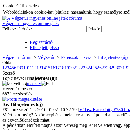
Cookie/süti kezelés
Weboldalainkon cookie-kat (sütiket) használunk, hogy személyre szóló
Végzetúr ingyenes online játék
Felhasználónév:
Jelszó:
Regisztráció
Elfelejtett jelszó
Végzetúr fórum
->
Végzetúr
->
Panaszok + kvíz
->
Hibajelentés (új)
Oldal:
1
2
3
4
5
6
7
8
9
10
11
12
13
14
15
16
17
18
19
20
21
22
23
24
25
26
27
28
29
30
31
32
Szerző
Topic neve:
Hibajelentés (új)
masterv
Végzetúr mester
687 hozzászólás
Re: Hibajelentés (új)
781. hozzászólás - 2010.01.02. 10:32:59 (
Válasz Kaoszfatty #780 hoz
Miért baromság? A körbeépítés elméletileg annyi tápot ad a "tisztelt" 
az egyenlőtlenségek miatt.
A példádban említett "sajnálatos" vereség meg lehet véletlen vagy ép