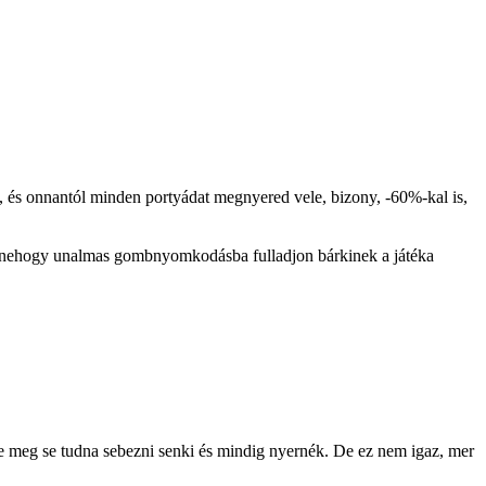
tre, és onnantól minden portyádat megnyered vele, bizony, -60%-kal is,
ek, nehogy unalmas gombnyomkodásba fulladjon bárkinek a játéka
e meg se tudna sebezni senki és mindig nyernék. De ez nem igaz, mer