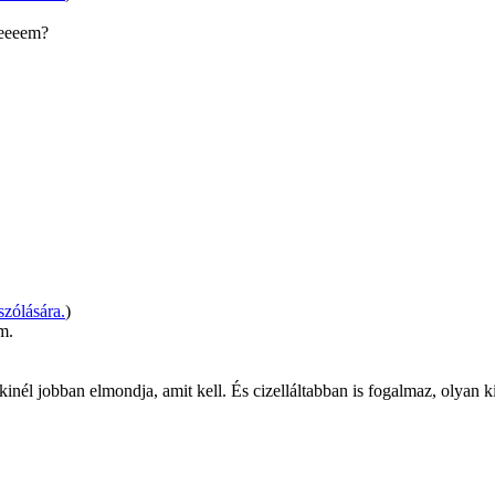
teeeem?
zólására.
)
om.
él jobban elmondja, amit kell. És cizelláltabban is fogalmaz, olyan ki