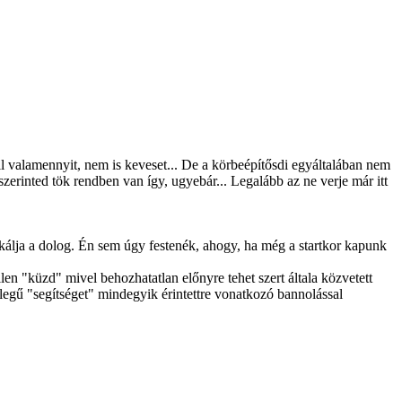
ll valamennyit, nem is keveset... De a körbeépítősdi egyáltalában nem
zerinted tök rendben van így, ugyebár... Legalább az ne verje már itt
álja a dolog. Én sem úgy festenék, ahogy, ha még a startkor kapunk
n "küzd" mivel behozhatatlan előnyre tehet szert általa közvetett
legű "segítséget" mindegyik érintettre vonatkozó bannolással