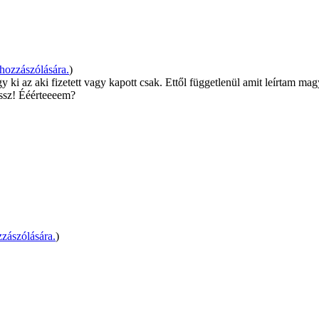
hozzászólására.
)
 ki az aki fizetett vagy kapott csak. Ettől függetlenül amit leírtam mag
ossz! Ééérteeeem?
zászólására.
)