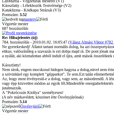
LanMaffia - Végzeturak mesterei (V1)
Káoszfatty - Lélekhozók Testvérisége (V2)
Kataklizma - Ködkapu Strázsái (V3)
Pontszám:
3.52
masterv
Végzetúr mester
687 hozzászólás
Re: Hibajelentés (új)
784. hozzászólás - 2010.01.02. 16:05:47 (
Válasz Almási Viktor #782 
Ne gyerekeskedj! Állatot tartani normális dolog, ha azt összeportyázo
etikus, valószínűleg a szavazás is ezt dobja majd rá. De pont jónak ma
a nyálát, aki köztudottan abból indult el újra, amit mások összelöktek n
Káoszfatty!
Nem sírok, engem mocskosul hidegen hagyna a dolog,mivel nem érint 
a szövinkkel egy komplett "gépparkot". Te sem.Ezt talán elismerhetné
Az, hogy most érvényesül-e a dolog, vagy sem, az másodrendű. A lénye
vagy épp közvetlen módon az egyik fél.Mindenféle energiabefektetés n
jutalmazzák.
A "Pokrócozás Királya" személyesen!
(A név márkavédett, köszönet érte Ösvényjárónak)
Pontszám:
5.14
Ösvényjáró
Végzetúr mester