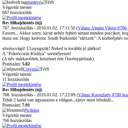
masterv
Végzetúr mester
687 hozzászólás
Re: Hibajelentés (új)
787. hozzászólás - 2010.01.02. 17:11:50 (
Válasz Almási Viktor #786 
Faxom... Akkor sorry, kicsit nehéz fejben tartani minden po(c)kot, hogy
tiszta sor. Hogy kedvenc South Parkombl "idézzek": A körbeépítés r
sövényvágó! Ül,nyugszik! Neked is további jó játékot!
A "Pokrócozás Királya" személyesen!
(A név márkavédett, köszönet érte Ösvényjárónak)
Pontszám:
5.82
Corvus
Végzetúr tanonc
11 hozzászólás
Re: Hibajelentés (új)
788. hozzászólás - 2010.01.02. 17:22:09 (
Válasz Kaoszfatty #780 hoz
Tehát 2 karid van ugyanazon a világon...ejnye most lebuktál...
Pontszám:
7.91
Piciklon
Végzetúr mester
766 hozzászólás