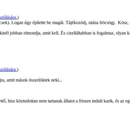
zólására.
)
ecsek). Logan úgy építette be magát. Tájékozódj, utána fröcsögj.
Kösz, t
él jobban elmondja, amit kell. És cizelláltabban is fogalmaz, olyan ki
zólására.
)
újra, amit mások összelöktek neki...
ttő, hisz köztudottan nem tartanak állatot a frissen indult karik, és az e