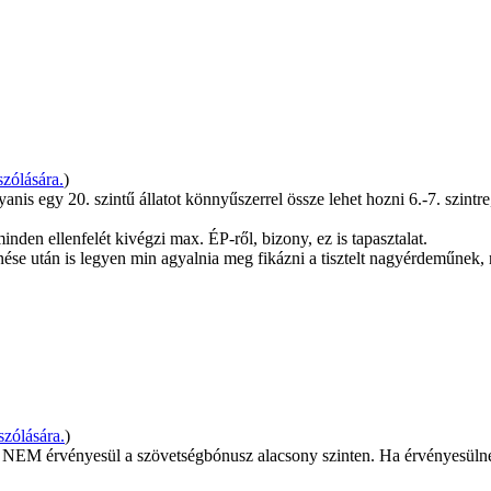
zólására.
)
ugyanis egy 20. szintű állatot könnyűszerrel össze lehet hozni 6.-7. szin
nden ellenfelét kivégzi max. ÉP-ről, bizony, ez is tapasztalat.
énése után is legyen min agyalnia meg fikázni a tisztelt nagyérdeműn
zólására.
)
or NEM érvényesül a szövetségbónusz alacsony szinten. Ha érvényesüln