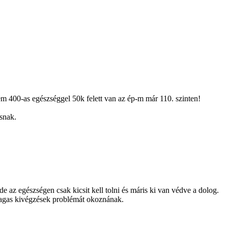
kem 400-as egészséggel 50k felett van az ép-m már 110. szinten!
snak.
e az egészségen csak kicsit kell tolni és máris ki van védve a dolog.
magas kivégzések problémát okoznának.