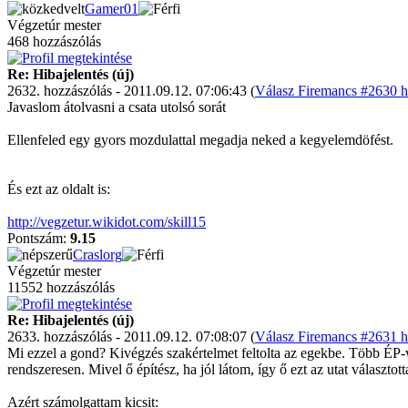
Gamer01
Végzetúr mester
468 hozzászólás
Re: Hibajelentés (új)
2632. hozzászólás - 2011.09.12. 07:06:43 (
Válasz Firemancs #2630 h
Javaslom átolvasni a csata utolsó sorát
Ellenfeled egy gyors mozdulattal megadja neked a kegyelemdöfést.
És ezt az oldalt is:
http://vegzetur.wikidot.com/skill15
Pontszám:
9.15
Craslorg
Végzetúr mester
11552 hozzászólás
Re: Hibajelentés (új)
2633. hozzászólás - 2011.09.12. 07:08:07 (
Válasz Firemancs #2631 h
Mi ezzel a gond? Kivégzés szakértelmet feltolta az egekbe. Több ÉP-v
rendszeresen. Mivel ő építész, ha jól látom, így ő ezt az utat választott
Azért számolgattam kicsit: