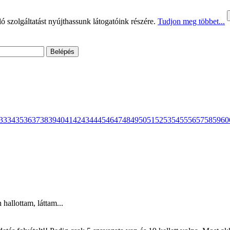
 szolgáltatást nyújthassunk látogatóink részére.
Tudjon meg többet...
33
34
35
36
37
38
39
40
41
42
43
44
45
46
47
48
49
50
51
52
53
54
55
56
57
58
59
60
hallottam, láttam...