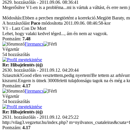
2629. hozzászólás - 2011.09.06. 08:36:41
Megerősítve V1-en is a probléma...mi is vártuk a váltást, és erre nem j
Módosítás:Ebben a percben megtörtént a korrekció.Megjött Baraty, m
A hozzászólást
Paco
módosította 2011.09.06. 08:46:58-kor
V1 - Larz Con De Mort
Lehet, hogy valaki kedvel téged..., ám én nem az vagyok.
Pontszám:
7.48
Firemancs
Végzetúr
54 hozzászólás
Re: Hibajelentés (új)
2630. hozzászólás - 2011.09.12. 04:20:44
Sziasztok!Good ellen vesztetttem,pedig nyertem!Be tettem az arhívumb
kiszurni.Engem is ütnek 3000feletti tulajdonságu tagok na és még a k
Pontszám:
4.17
Firemancs
Végzetúr
54 hozzászólás
Re: Hibajelentés (új)
2631. hozzászólás - 2011.09.12. 04:25:22
http://vilag3.vegzetur.hu/index.php? m=nyilvanos_csataleiras&csata
Pontszám:
4.17