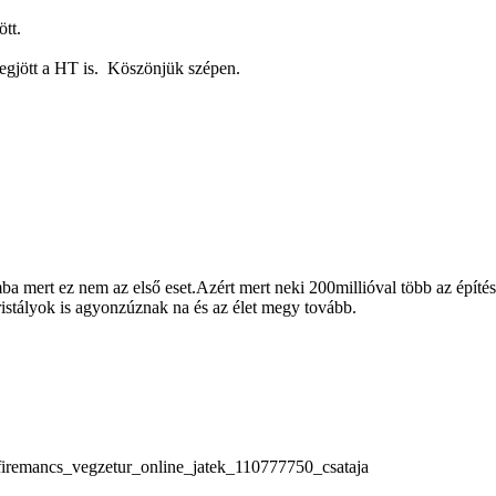
ött.
egjött a HT is.
Köszönjük szépen.
a mert ez nem az első eset.Azért mert neki 200millióval több az építé
ristályok is agyonzúznak na és az élet megy tovább.
=firemancs_vegzetur_online_jatek_110777750_csataja