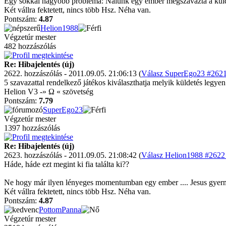
Egy sokkal nagyobb probléma: Nálunk egy ember megszavazta a küldetés
Két vállra fektetett, nincs több Hsz. Néha van.
Pontszám:
4.87
Helion1988
Végzetúr mester
482 hozzászólás
Re: Hibajelentés (új)
2622. hozzászólás - 2011.09.05. 21:06:13 (
Válasz SuperEgo23 #2621 
5 szavazattal rendelkező játékos kiválaszthatja melyik küldetés legye
Helion V3 -» Ω « szövetség
Pontszám:
7.79
SuperEgo23
Végzetúr mester
1397 hozzászólás
Re: Hibajelentés (új)
2623. hozzászólás - 2011.09.05. 21:08:42 (
Válasz Helion1988 #2622 
Háde, háde ezt megint ki fia találta ki??
Ne hogy már ilyen lényeges momentumban egy ember .... Jesus gyerm
Két vállra fektetett, nincs több Hsz. Néha van.
Pontszám:
4.87
PottomPanna
Végzetúr mester