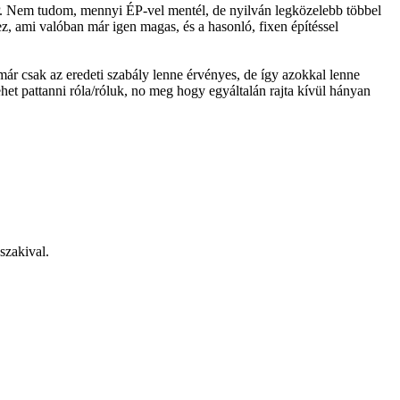
ÉP. Nem tudom, mennyi ÉP-vel mentél, de nyilván legközelebb többel
, ami valóban már igen magas, és a hasonló, fixen építéssel
ár csak az eredeti szabály lenne érvényes, de így azokkal lenne
ehet pattanni róla/róluk, no meg hogy egyáltalán rajta kívül hányan
szakival.