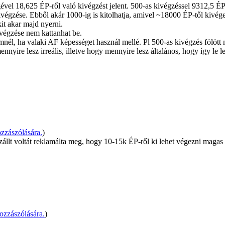
gével 18,625 ÉP-ről való kivégzést jelent. 500-as kivégzéssel 9312,5 
égzése. Ebből akár 1000-ig is kitolhatja, amivel ~18000 ÉP-től kivégez
it akar majd nyerni.
ivégzése nem kattanhat be.
él, ha valaki AF képességet használ mellé. Pl 500-as kivégzés fölött m
nnyire lesz irreális, illetve hogy mennyire lesz általános, hogy így le l
zászólására.
)
állt voltát reklamálta meg, hogy 10-15k ÉP-ről ki lehet végezni magas 
ozzászólására.
)