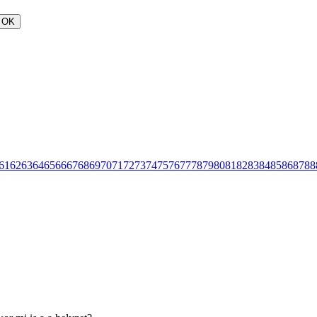
OK
61
62
63
64
65
66
67
68
69
70
71
72
73
74
75
76
77
78
79
80
81
82
83
84
85
86
87
88