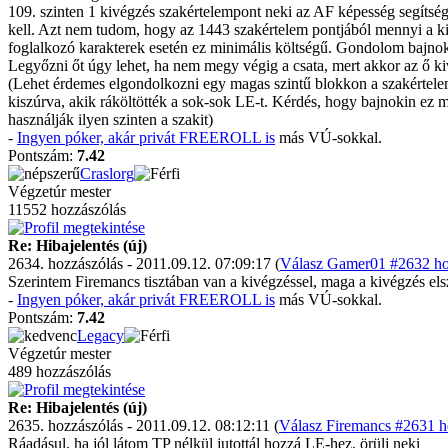
109. szinten 1 kivégzés szakértelempont neki az AF képesség segítsé
kell. Azt nem tudom, hogy az 1443 szakértelem pontjából mennyi a kiv
foglalkozó karakterek esetén ez minimális költségű. Gondolom bajnok
Legyőzni őt úgy lehet, ha nem megy végig a csata, mert akkor az ő k
(Lehet érdemes elgondolkozni egy magas szintű blokkon a szakértelemn
kiszúrva, akik ráköltötték a sok-sok LE-t. Kérdés, hogy bajnokin ez me
használják ilyen szinten a szakit)
-
Ingyen póker, akár privát FREEROLL is
más VÚ-sokkal.
Pontszám:
7.42
Craslorg
Végzetúr mester
11552 hozzászólás
Re: Hibajelentés (új)
2634. hozzászólás - 2011.09.12. 07:09:17 (
Válasz Gamer01 #2632 hoz
Szerintem Firemancs tisztában van a kivégzéssel, maga a kivégzés elsz
-
Ingyen póker, akár privát FREEROLL is
más VÚ-sokkal.
Pontszám:
7.42
Legacy
Végzetúr mester
489 hozzászólás
Re: Hibajelentés (új)
2635. hozzászólás - 2011.09.12. 08:12:11 (
Válasz Firemancs #2631 h
Ráadásul, ha jól látom TP nélkül jutottál hozzá LE-hez, örülj neki