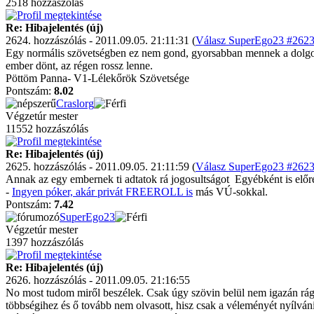
2518 hozzászólás
Re: Hibajelentés (új)
2624. hozzászólás - 2011.09.05. 21:11:31 (
Válasz SuperEgo23 #2623 
Egy normális szövetségben ez nem gond, gyorsabban mennek a dolgok.
ember dönt, az régen rossz lenne.
Pöttöm Panna- V1-Lélekőrök Szövetsége
Pontszám:
8.02
Craslorg
Végzetúr mester
11552 hozzászólás
Re: Hibajelentés (új)
2625. hozzászólás - 2011.09.05. 21:11:59 (
Válasz SuperEgo23 #2623 
Annak az egy embernek ti adtatok rá jogosultságot
Egyébként is előr
-
Ingyen póker, akár privát FREEROLL is
más VÚ-sokkal.
Pontszám:
7.42
SuperEgo23
Végzetúr mester
1397 hozzászólás
Re: Hibajelentés (új)
2626. hozzászólás - 2011.09.05. 21:16:55
No most tudom miről beszélek. Csak úgy szövin belül nem igazán rágtuk 
többségihez és ő tovább nem olvasott, hisz csak a véleményét nyílváni