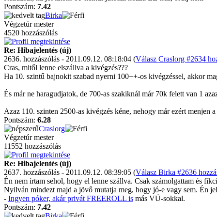
Pontszám:
7.42
Birka
Végzetúr mester
4520 hozzászólás
Re: Hibajelentés (új)
2636. hozzászólás - 2011.09.12. 08:18:04 (
Válasz Craslorg #2634 hoz
Cras, mitől lenne elszállva a kivégzés???
Ha 10. szintű bajnokit szabad nyerni 100++-os kivégzéssel, akkor maga
És már ne haragudjatok, de 700-as szakiknál már 70k felett van 1 azaz
Azaz 110. szinten 2500-as kivégzés kéne, nehogy már ezért menjen a
Pontszám:
6.28
Craslorg
Végzetúr mester
11552 hozzászólás
Re: Hibajelentés (új)
2637. hozzászólás - 2011.09.12. 08:39:05 (
Válasz Birka #2636 hozzás
Én nem írtam sehol, hogy el lenne szállva. Csak számolgattam és fikció
Nyilván mindezt majd a jövő mutatja meg, hogy jó-e vagy sem. Én j
-
Ingyen póker, akár privát FREEROLL is
más VÚ-sokkal.
Pontszám:
7.42
Birka