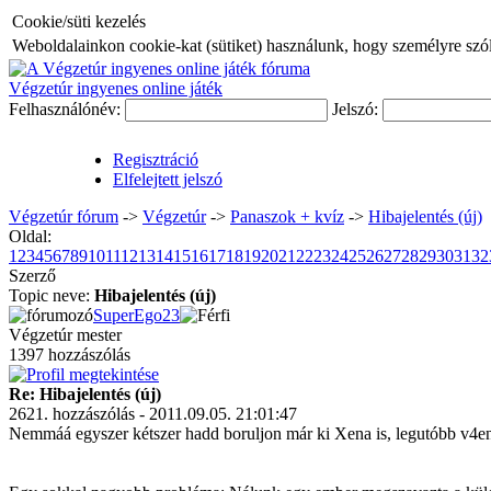
Cookie/süti kezelés
Weboldalainkon cookie-kat (sütiket) használunk, hogy személyre szóló
Végzetúr ingyenes online játék
Felhasználónév:
Jelszó:
Regisztráció
Elfelejtett jelszó
Végzetúr fórum
->
Végzetúr
->
Panaszok + kvíz
->
Hibajelentés (új)
Oldal:
1
2
3
4
5
6
7
8
9
10
11
12
13
14
15
16
17
18
19
20
21
22
23
24
25
26
27
28
29
30
31
32
Szerző
Topic neve:
Hibajelentés (új)
SuperEgo23
Végzetúr mester
1397 hozzászólás
Re: Hibajelentés (új)
2621. hozzászólás - 2011.09.05. 21:01:47
Nemmáá egyszer kétszer hadd boruljon már ki Xena is, legutóbb v4en 