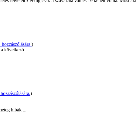
 felvételt!! Pedig csak 5 szavazata van és 19 kellett volna. Most akk
hozzászólására.
)
n a következő.
hozzászólására.
)
eteg hibák ...