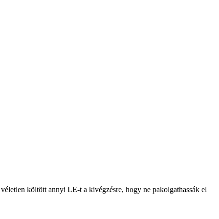
életlen költött annyi LE-t a kivégzésre, hogy ne pakolgathassák el