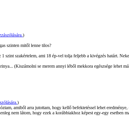
zászólására.
)
s szinten mitől lenne tilos?
 1 szint szakértelem, ami 18 ép-vel tolja feljebb a kivégzés határt. Ne
 rinya... (Kiszámolni se merem annyi léből mekkora egészsége lehet má
zólására.
)
ztam, amiből arra jutottam, hogy kellő befektetéssel lehet eredménye, d
elenleg nem látom, hogy ezek a korábbiakhoz képest egy-egy esetben 