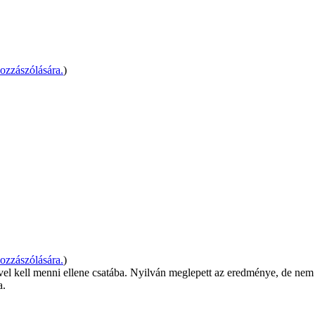
ozzászólására.
)
ozzászólására.
)
el kell menni ellene csatába. Nyilván meglepett az eredménye, de nem v
a.