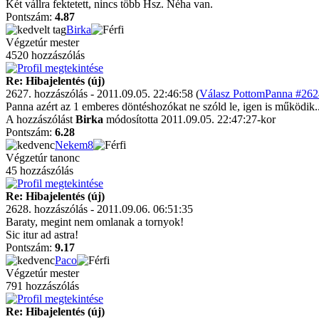
Két vállra fektetett, nincs több Hsz. Néha van.
Pontszám:
4.87
Birka
Végzetúr mester
4520 hozzászólás
Re: Hibajelentés (új)
2627. hozzászólás - 2011.09.05. 22:46:58 (
Válasz PottomPanna #2624
Panna azért az 1 emberes döntéshozókat ne szóld le, igen is működik.
A hozzászólást
Birka
módosította 2011.09.05. 22:47:27-kor
Pontszám:
6.28
Nekem8
Végzetúr tanonc
45 hozzászólás
Re: Hibajelentés (új)
2628. hozzászólás - 2011.09.06. 06:51:35
Baraty, megint nem omlanak a tornyok!
Sic itur ad astra!
Pontszám:
9.17
Paco
Végzetúr mester
791 hozzászólás
Re: Hibajelentés (új)