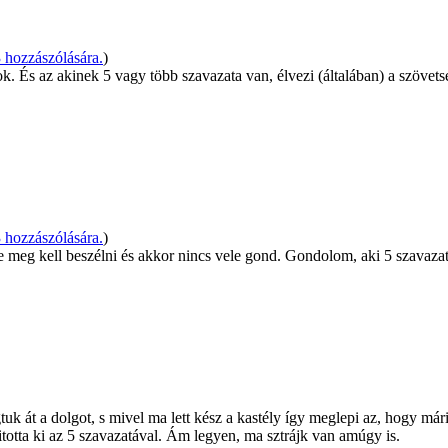
hozzászólására.
)
 És az akinek 5 vagy több szavazata van, élvezi (általában) a szövet
hozzászólására.
)
e meg kell beszélni és akkor nincs vele gond. Gondolom, aki 5 szavaza
át a dolgot, s mivel ma lett kész a kastély így meglepi az, hogy máris 
totta ki az 5 szavazatával. Ám legyen, ma sztrájk van amúgy is.