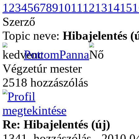
1
2
3
4
5
6
7
8
9
10
11
12
13
14
15
1
Szerző
Topic neve:
Hibajelentés (
PottomPanna
Végzetúr mester
2518 hozzászólás
Re: Hibajelentés (új)
1341. hozzászólás - 2010.04