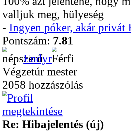
100% azt jelentené, hogy m
valljuk meg, hülyeség
-
Ingyen póker, akár privá
Pontszám:
7.81
Endyr
Végzetúr mester
2058 hozzászólás
Re: Hibajelentés (új)