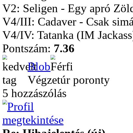
V2: Seligen - Egy apró Zö
V4/III: Cadaver - Csak sim
V4/IV: Tatanka (IM Jacka
Pontszám:
7.36
Blob
Végzetúr poronty
5 hozzászólás