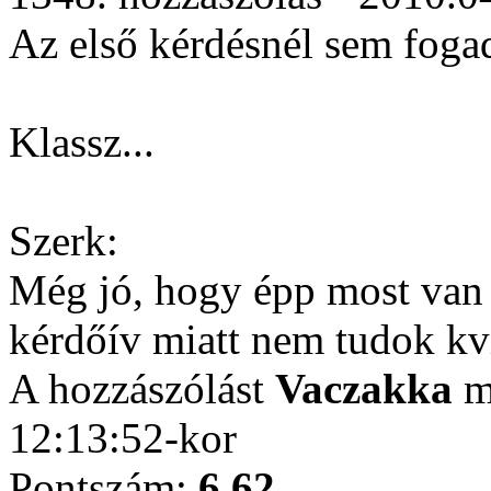
Az első kérdésnél sem fogad
Klassz...
Szerk:
Még jó, hogy épp most van 
kérdőív miatt nem tudok kví
A hozzászólást
Vaczakka
mó
12:13:52-kor
Pontszám:
6.62