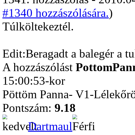
#1340 hozzászólására.
)
Túlköltekeztél.
Edit:Beragadt a balegér a t
A hozzászólást
PottomPan
15:00:53-kor
Pöttöm Panna- V1-Lélekőrö
Pontszám:
9.18
Dartmaul