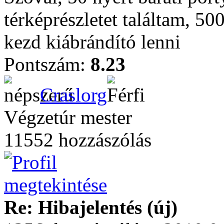
térképrészletet találtam, 50
kezd kiábrándító lenni
Pontszám:
8.23
Craslorg
Végzetúr mester
11552 hozzászólás
Re: Hibajelentés (új)