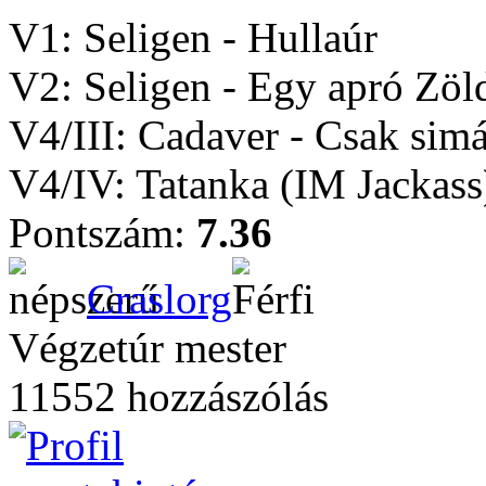
V1: Seligen - Hullaúr
V2: Seligen - Egy apró Zö
V4/III: Cadaver - Csak sim
V4/IV: Tatanka (IM Jacka
Pontszám:
7.36
Craslorg
Végzetúr mester
11552 hozzászólás