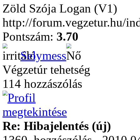
Zöld Szója Logan (V1)
http://forum.vegzetur.hu/i
Pontszám:
3.70
Selymess
Végzetúr tehetség
114 hozzászólás
Re: Hibajelentés (új)
1360. hozzászólás - 2010.0