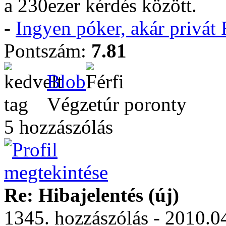
a 230ezer kérdés között.
-
Ingyen póker, akár privá
Pontszám:
7.81
Blob
Végzetúr poronty
5 hozzászólás
Re: Hibajelentés (új)
1345. hozzászólás - 2010.0