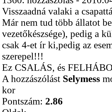
Visszaadná valaki a csapatt
Már nem tud több állatot b
vezetőkészsége), pedig a kül
csak 4-et ír ki,pedig az es
szerepel!!!
Ez CSALÁS, és FELHÁB
A hozzászólást
Selymess
mó
kor
Pontszám:
2.86