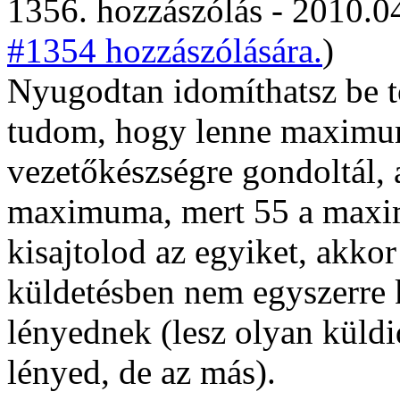
1356. hozzászólás - 2010.04
#1354 hozzászólására.
)
Nyugodtan idomíthatsz be t
tudom, hogy lenne maximum
vezetőkészségre gondoltál,
maximuma, mert 55 a maxim
kisajtolod az egyiket, akkor
küldetésben nem egyszerre 
lényednek (lesz olyan küldi
lényed, de az más).