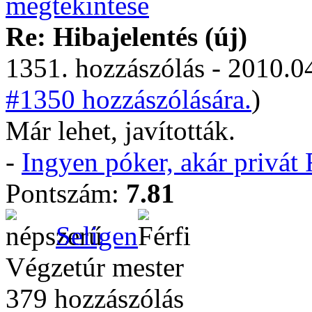
Re: Hibajelentés (új)
1351. hozzászólás - 2010.04
#1350 hozzászólására.
)
Már lehet, javították.
-
Ingyen póker, akár privá
Pontszám:
7.81
Seligen
Végzetúr mester
379 hozzászólás