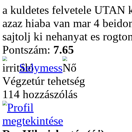
a kuldetes felvetele UTAN k
azaz hiaba van mar 4 beidom
sajtolj ki nehanyat es rogto
Pontszám:
7.65
Selymess
Végzetúr tehetség
114 hozzászólás