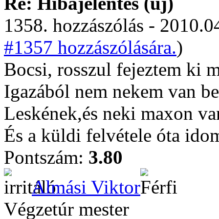
Re: Hibajelentés (új)
1358. hozzászólás - 2010.04
#1357 hozzászólására.
)
Bocsi, rosszul fejeztem ki
Igazából nem nekem van bei
Leskének,és neki maxon va
És a küldi felvétele óta idom
Pontszám:
3.80
Almási Viktor
Végzetúr mester