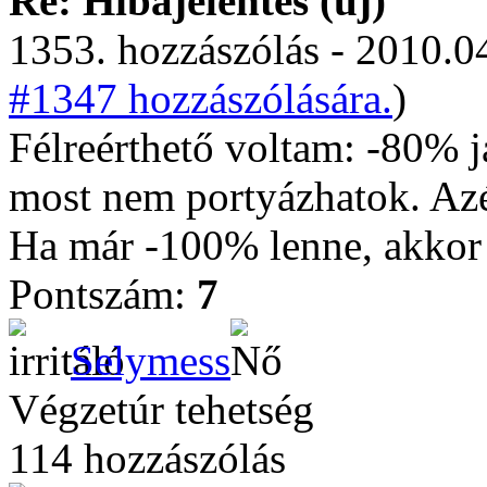
Re: Hibajelentés (új)
1353. hozzászólás - 2010.04
#1347 hozzászólására.
)
Félreérthető voltam: -80% j
most nem portyázhatok. Azé
Ha már -100% lenne, akkor 
Pontszám:
7
Selymess
Végzetúr tehetség
114 hozzászólás