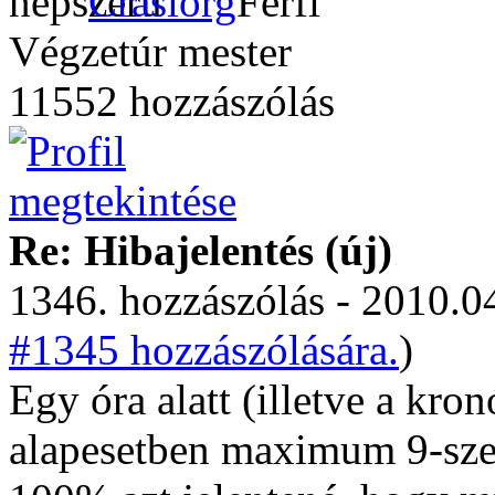
Craslorg
Végzetúr mester
11552 hozzászólás
Re: Hibajelentés (új)
1346. hozzászólás - 2010.04
#1345 hozzászólására.
)
Egy óra alatt (illetve a kron
alapesetben maximum 9-szer