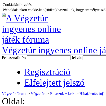
Cookie/süti kezelés
Weboldalainkon cookie-kat (sütiket) használunk, hogy személyre szóló
Végzetúr ingyenes online já
Felhasználónév:
Jelszó:
Regisztráció
Elfelejtett jelszó
Végzetúr fórum
->
Végzetúr
->
Panaszok + kvíz
->
Hibajelentés (új)
Oldal: