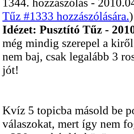
1344. hozzászólás - 2010.04
Tűz #1333 hozzászólására.
)
Idézet: Pusztító Tűz - 201
még mindig szerepel a kiről
nem baj, csak legalább 3 ros
jót!
Kvíz 5 topicba másold be po
válaszokat, mert így nem f