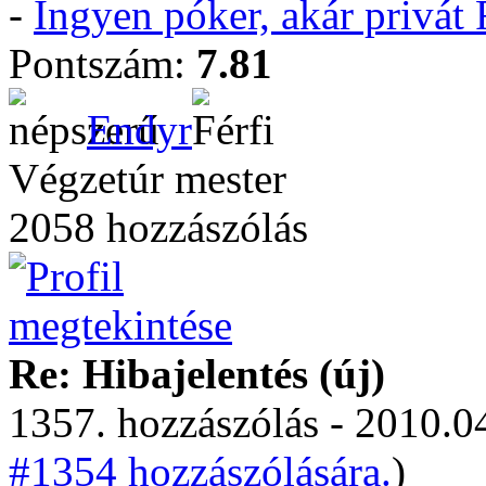
-
Ingyen póker, akár privá
Pontszám:
7.81
Endyr
Végzetúr mester
2058 hozzászólás
Re: Hibajelentés (új)
1357. hozzászólás - 2010.04
#1354 hozzászólására.
)