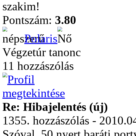
szakim!
Pontszám:
3.80
Polaris
Végzetúr tanonc
11 hozzászólás
Re: Hibajelentés (új)
1355. hozzászólás - 2010.0
Szóval, 50 nyert baráti po