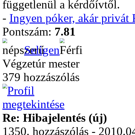
függetlenül a kérdőívtől.
-
Ingyen póker, akár privá
Pontszám:
7.81
Seligen
Végzetúr mester
379 hozzászólás
Re: Hibajelentés (új)
1350. hozzászólás - 2010.0