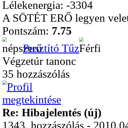
Lélekenergia: -3304
A SÖTÉT ERŐ legyen vele
Pontszám:
7.75
Pusztító Tűz
Végzetúr tanonc
35 hozzászólás
Re: Hibajelentés (új)
1343. hozzászólás - 2010.0