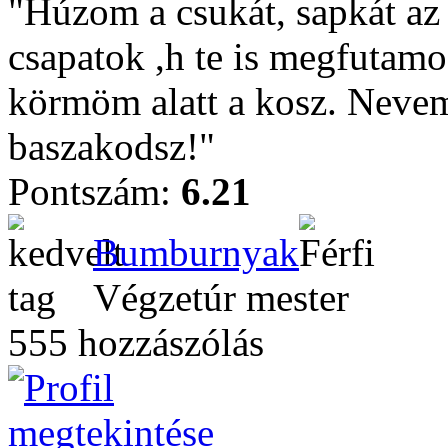
"Húzom a csukát, sapkát az 
csapatok ,h te is megfutamo
körmöm alatt a kosz. Nevem
baszakodsz!"
Pontszám:
6.21
Bumburnyak
Végzetúr mester
555 hozzászólás