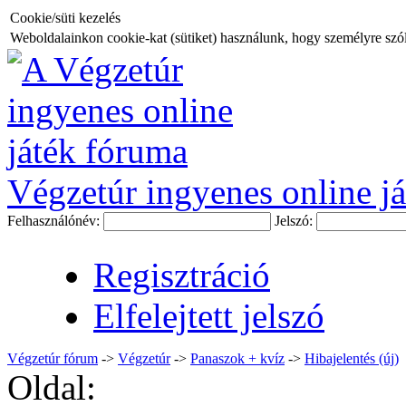
Cookie/süti kezelés
Weboldalainkon cookie-kat (sütiket) használunk, hogy személyre szóló
Végzetúr ingyenes online já
Felhasználónév:
Jelszó:
Regisztráció
Elfelejtett jelszó
Végzetúr fórum
->
Végzetúr
->
Panaszok + kvíz
->
Hibajelentés (új)
Oldal: