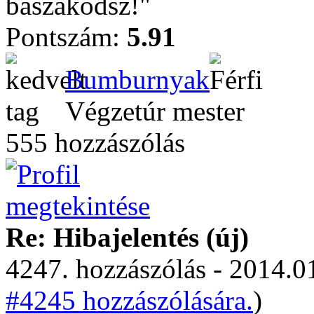
baszakodsz!"
Pontszám:
5.91
Bumburnyak
Végzetúr mester
555 hozzászólás
Re: Hibajelentés (új)
4247. hozzászólás - 2014.01
#4245 hozzászólására.
)