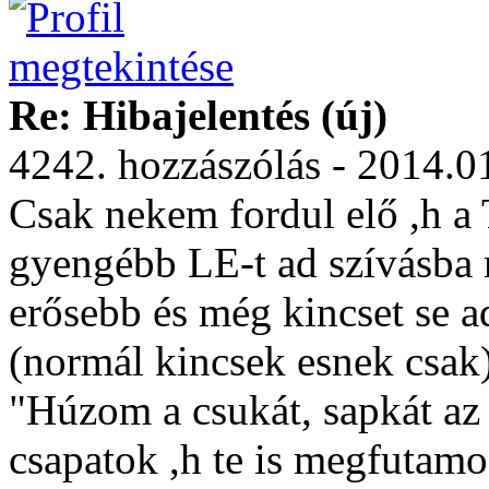
Re: Hibajelentés (új)
4242. hozzászólás - 2014.0
Csak nekem fordul elő ,h a
gyengébb LE-t ad szívásba 
erősebb és még kincset se a
(normál kincsek esnek csak
"Húzom a csukát, sapkát az 
csapatok ,h te is megfutamo