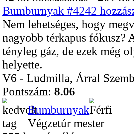
Bumburnyak #4242 hozzász
Nem lehetséges, hogy megva
nagyobb térkapus fókusz? 
tényleg gáz, de ezek még ol
helyette.
V6 - Ludmilla, Árral Szem
Pontszám:
8.06
Bumburnyak
Végzetúr mester