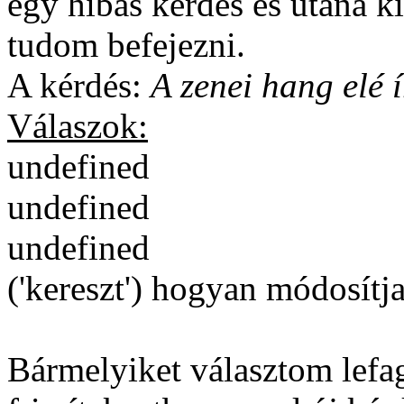
egy hibás kérdés és utána k
tudom befejezni.
A kérdés:
A zenei hang elé í
Válaszok:
undefined
undefined
undefined
('kereszt') hogyan módosítj
Bármelyiket választom lefag