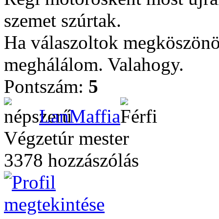
szemet szúrtak.
Ha válaszoltok megköszönöm,
meghálálom. Valahogy.
Pontszám:
5
LanMaffia
Végzetúr mester
3378 hozzászólás