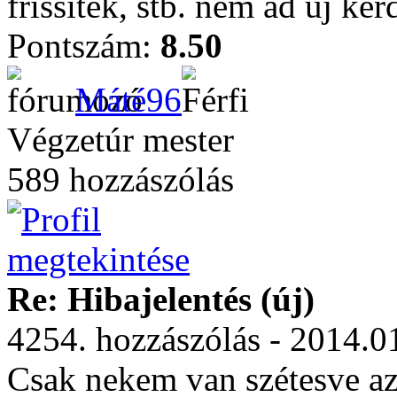
frissítek, stb. nem ad új kér
Pontszám:
8.50
Máté96
Végzetúr mester
589 hozzászólás
Re: Hibajelentés (új)
4254. hozzászólás - 2014.0
Csak nekem van szétesve az o