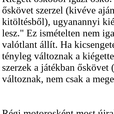
őskövet szerzel (kivéve aján
kitöltésből), ugyanannyi ki
lesz." Ez ismételten nem ig
valótlant állít. Ha kicsenge
tényleg változnak a kiégett
szerzek a játékban őskövet (
változnak, nem csak a megem
Régi motorosként most újra