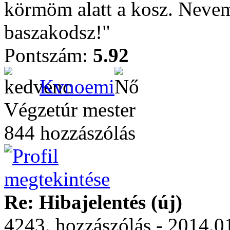
körmöm alatt a kosz. Nevem
baszakodsz!"
Pontszám:
5.92
Kvnoemi
Végzetúr mester
844 hozzászólás
Re: Hibajelentés (új)
4243. hozzászólás - 2014.01