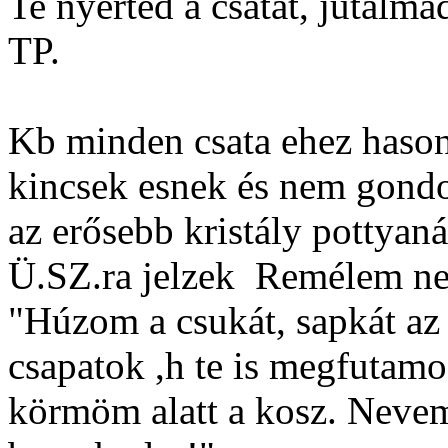
Te nyerted a csatát, jutalm
TP.
Kb minden csata ehez haso
kincsek esnek és nem gond
az erősebb kristály pottyan
Ü.SZ.ra jelzek
Remélem nem
"Húzom a csukát, sapkát az 
csapatok ,h te is megfutamo
körmöm alatt a kosz. Nevem