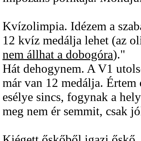
Kvízolimpia. Idézem a sza
12 kvíz medálja lehet (az ol
nem állhat a dobogóra
)."
Hát dehogynem. A V1 utols
már van 12 medálja. Értem 
esélye sincs, fogynak a hely
meg nem ér semmit, csak jó
Kiégett őskőből igazi őskő.