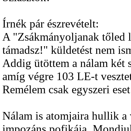
Írnék pár észrevételt:
A "Zsákmányoljanak tőled l
támadsz!" küldetést nem ism
Addig ütöttem a nálam két s
amíg végre 103 LE-t veszte
Remélem csak egyszeri eset 
Nálam is atomjaira hullik a
impozáns pofikája. Mondjuk