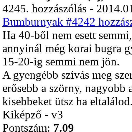
4245. hozzászólás - 2014.01
Bumburnyak #4242 hozzász
Ha 40-ből nem esett semmi,
annyinál még korai bugra g
15-20-ig semmi nem jön.
A gyengébb szívás meg szeri
erősebb a szörny, nagyobb a
kisebbeket ütsz ha eltalálod
Kiképző - v3
Pontszám:
7.09