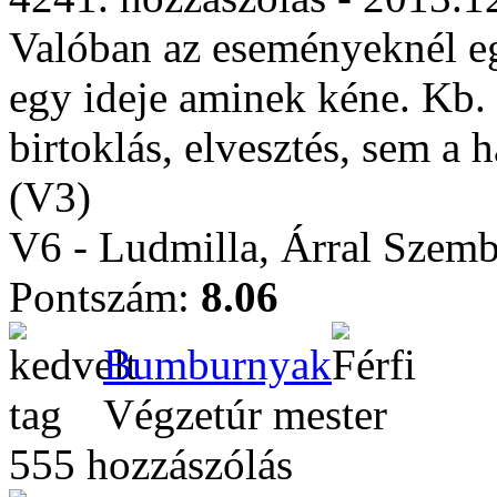
Valóban az eseményeknél e
egy ideje aminek kéne. Kb. 
birtoklás, elvesztés, sem a
(V3)
V6 - Ludmilla, Árral Szem
Pontszám:
8.06
Bumburnyak
Végzetúr mester
555 hozzászólás