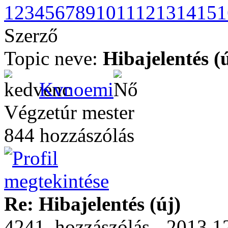
1
2
3
4
5
6
7
8
9
10
11
12
13
14
15
1
Szerző
Topic neve:
Hibajelentés (
Kvnoemi
Végzetúr mester
844 hozzászólás
Re: Hibajelentés (új)
4241. hozzászólás - 2013.1