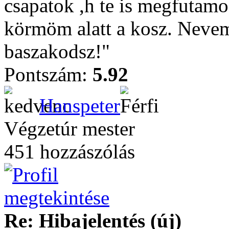
csapatok ,h te is megfutamo
körmöm alatt a kosz. Nevem
baszakodsz!"
Pontszám:
5.92
Hanspeter
Végzetúr mester
451 hozzászólás
Re: Hibajelentés (új)