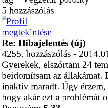
5 hozzászólás
Re: Hibajelentés (új)
4255. hozzászólás - 2014.0
Gyerekek, elszórtam 24 tem
beidomítsam az állakámat. P
inaktív maradt. Úgy érzem, 
hogy akár ezt a problémát o
Pontszám:
5.33