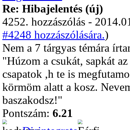
Re: Hibajelentés (új)
4252. hozzászólás - 2014.01
#4248 hozzászólására.
)
Nem a 7 tárgyas témára írt
"Húzom a csukát, sapkát az 
csapatok ,h te is megfutamo
körmöm alatt a kosz. Nevem
baszakodsz!"
Pontszám:
6.21