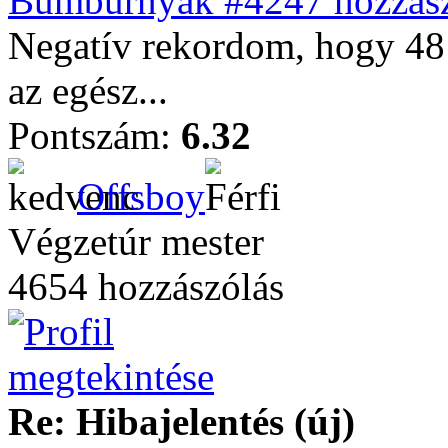
Bumburnyak #4247 hozzász
Negatív rekordom, hogy 48 
az egész...
Pontszám:
6.32
Offsboy
Végzetúr mester
4654 hozzászólás
Re: Hibajelentés (új)