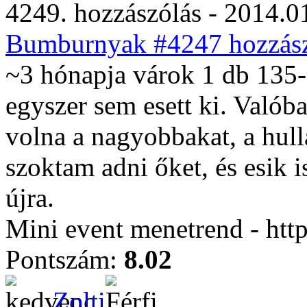
4249. hozzászólás - 2014.01
Bumburnyak #4247 hozzász
~3 hónapja várok 1 db 135-
egyszer sem esett ki. Valób
volna a nagyobbakat, a hull
szoktam adni őket, és esik 
újra.
Mini event menetrend - htt
Pontszám:
8.02
Zolti