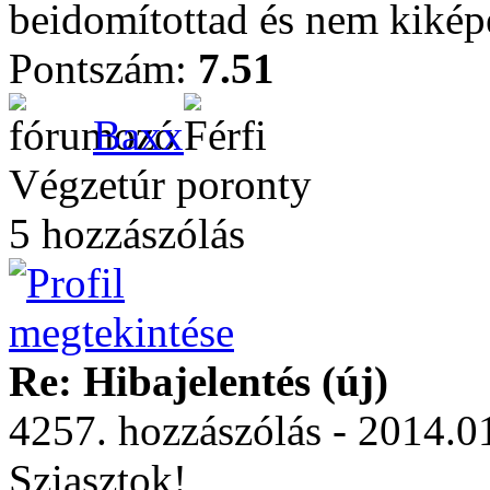
beidomítottad és nem kikép
Pontszám:
7.51
Baxx
Végzetúr poronty
5 hozzászólás
Re: Hibajelentés (új)
4257. hozzászólás - 2014.0
Sziasztok!