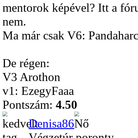
mentorok képével? Itt a fór
nem.
Ma már csak V6: Pandahar
De régen:
V3 Arothon
v1: EzegyFaaa
Pontszám:
4.50
Denisa86
Végzetúr poronty