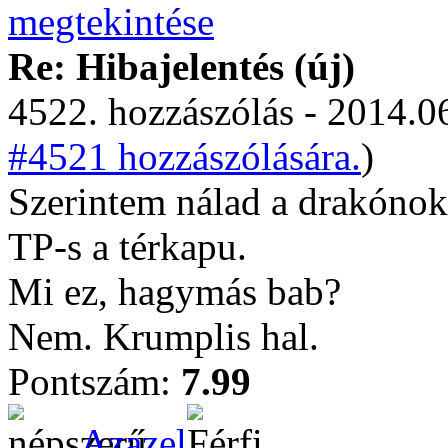
Re: Hibajelentés (új)
4522. hozzászólás - 2014.06
#4521 hozzászólására.
)
Szerintem nálad a drakónok 
TP-s a térkapu.
Mi ez, hagymás bab?
Nem. Krumplis hal.
Pontszám:
7.99
Azazel