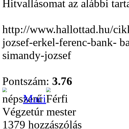
Hitvallásomat az alábbi tar
http://www.hallottad.hu/ci
jozsef-erkel-ferenc-bank- 
simandy-jozsef
Pontszám:
3.76
Maci
Végzetúr mester
1379 hozzászólás