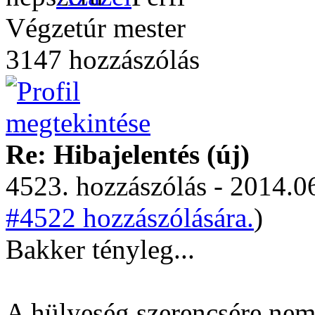
Végzetúr mester
3147 hozzászólás
Re: Hibajelentés (új)
4523. hozzászólás - 2014.06
#4522 hozzászólására.
)
Bakker tényleg...
A hülyeség szerencsére nem f