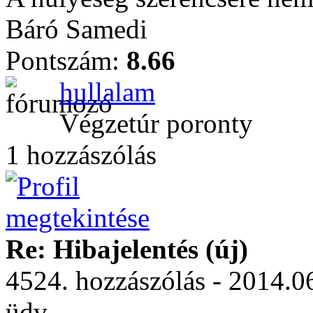
Báró Samedi
Pontszám:
8.66
hullalam
Végzetúr poronty
1 hozzászólás
Re: Hibajelentés (új)
4524. hozzászólás - 2014.0
üdv