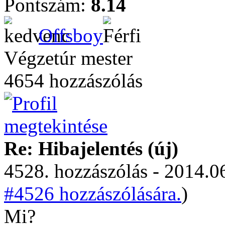
Pontszám:
8.14
Offsboy
Végzetúr mester
4654 hozzászólás
Re: Hibajelentés (új)
4528. hozzászólás - 2014.06
#4526 hozzászólására.
)
Mi?