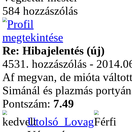
584 hozzászólás
Re: Hibajelentés (új)
4531. hozzászólás - 2014.0
Af megvan, de mióta váltot
Simánál és plazmás portyán
Pontszám:
7.49
Utolsó_Lovag