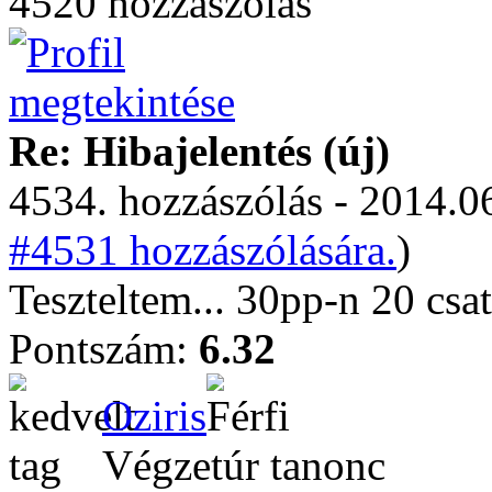
4520 hozzászólás
Re: Hibajelentés (új)
4534. hozzászólás - 2014.06
#4531 hozzászólására.
)
Teszteltem... 30pp-n 20 csat
Pontszám:
6.32
Oziris
Végzetúr tanonc