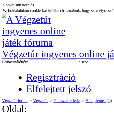
Cookie/süti kezelés
Weboldalainkon cookie-kat (sütiket) használunk, hogy személyre szóló
Végzetúr ingyenes online já
Felhasználónév:
Jelszó:
Regisztráció
Elfelejtett jelszó
Végzetúr fórum
->
Végzetúr
->
Panaszok + kvíz
->
Hibajelentés (új)
Oldal: