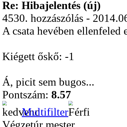
Re: Hibajelentés (új)
4530. hozzászólás - 2014.0
A csata hevében ellenfeled e
Kiégett őskő: -1
Á, picit sem bugos...
Pontszám:
8.57
Multifilter
Végzetúr mester