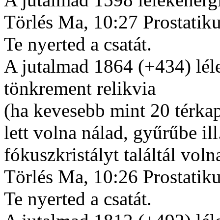
Törlés Ma, 10:27 Prostatik
Te nyerted a csatát.
A jutalmad 1864 (+434) lél
tönkrement relikvia
(ha kevesebb mint 20 térkap
lett volna nálad, gyűrűbe il
fókuszkristályt találtál voln
Törlés Ma, 10:26 Prostatik
Te nyerted a csatát.