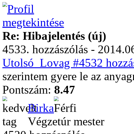
Re: Hibajelentés (új)
4533. hozzászólás - 2014.06
Utolsó_Lovag #4532 hozzás
szerintem gyere le az anyag
Pontszám:
8.47
Birka
Végzetúr mester