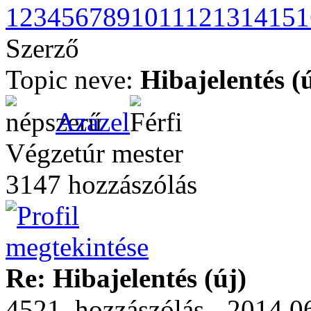
1
2
3
4
5
6
7
8
9
10
11
12
13
14
15
1
Szerző
Topic neve:
Hibajelentés (
Azazel
Végzetúr mester
3147 hozzászólás
Re: Hibajelentés (új)
4521. hozzászólás - 2014.06