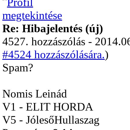
Re: Hibajelentés (új)
4527. hozzászólás - 2014.06
#4524 hozzászólására.
)
Spam?
Nomis Leinád
V1 - ELIT HORDA
V5 - JólesőHullaszag