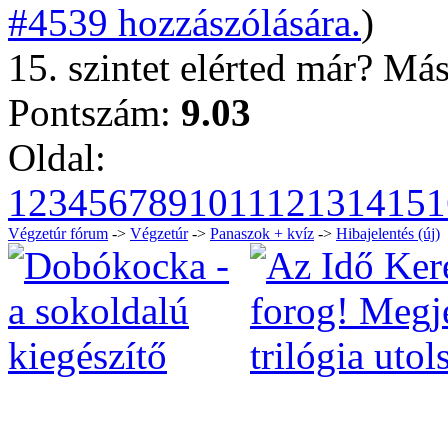
#4539 hozzászólására.
)
15. szintet elérted már? Más
Pontszám:
9.03
Oldal:
1
2
3
4
5
6
7
8
9
10
11
12
13
14
15
1
Végzetúr fórum
->
Végzetúr
->
Panaszok + kvíz
->
Hibajelentés (új)