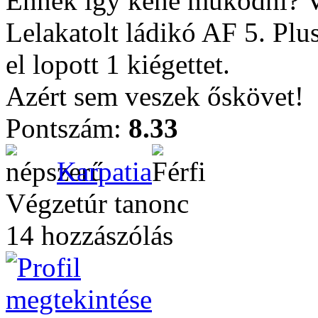
Ennek így kéne működni? V
Lelakatolt ládikó AF 5. Plu
el lopott 1 kiégettet.
Azért sem veszek őskövet!
Pontszám:
8.33
Karpatia
Végzetúr tanonc
14 hozzászólás