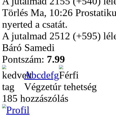
A jutalmad 2155 (+540) lél
Törlés Ma, 10:26 Prostatik
nyerted a csatát.
A jutalmad 2512 (+595) lél
Báró Samedi
Pontszám:
7.99
Abcdefg
Végzetúr tehetség
185 hozzászólás