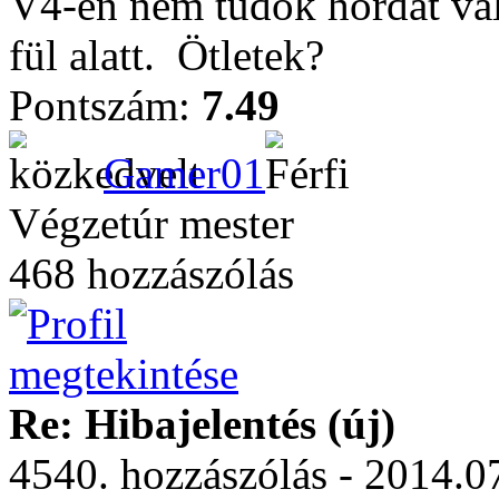
V4-en nem tudok hordát vál
fül alatt.
Ötletek?
Pontszám:
7.49
Gamer01
Végzetúr mester
468 hozzászólás
Re: Hibajelentés (új)
4540. hozzászólás - 2014.07