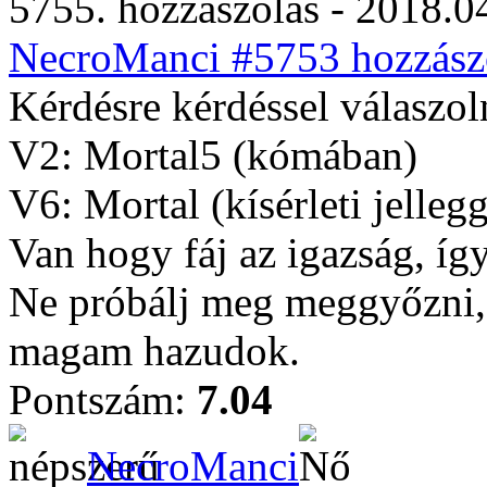
5755. hozzászólás - 2018.04
NecroManci #5753 hozzászó
Kérdésre kérdéssel válaszol
V2: Mortal5 (kómában)
V6: Mortal (kísérleti jelleg
Van hogy fáj az igazság, íg
Ne próbálj meg meggyőzni, 
magam hazudok.
Pontszám:
7.04
NecroManci