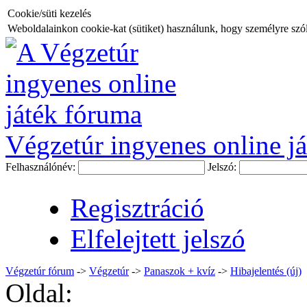
Cookie/süti kezelés
Weboldalainkon cookie-kat (sütiket) használunk, hogy személyre szóló
Végzetúr ingyenes online já
Felhasználónév:
Jelszó:
Regisztráció
Elfelejtett jelszó
Végzetúr fórum
->
Végzetúr
->
Panaszok + kvíz
->
Hibajelentés (új)
Oldal: