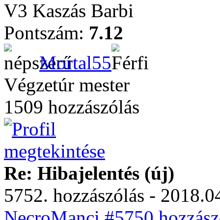
V3 Kaszás Barbi
Pontszám:
7.12
Mortal55
Végzetúr mester
1509 hozzászólás
Re: Hibajelentés (új)
5752. hozzászólás - 2018.04
NecroManci #5750 hozzászó