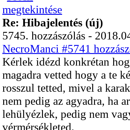
Re: Hibajelentés (új)
5745. hozzászólás - 2018.04
NecroManci #5741 hozzászó
Kérlek idézd konkrétan hog
magadra vetted hogy a te ké
rosszul tetted, mivel a kara
nem pedig az agyadra, ha ar
lehülyézlek, pedig nem vagy
vérmérsékleted.