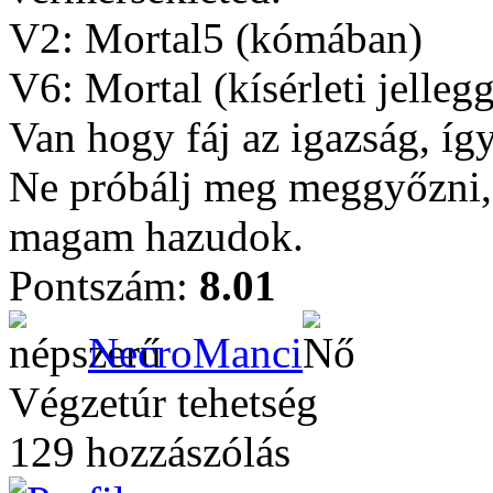
V2: Mortal5 (kómában)
V6: Mortal (kísérleti jelleg
Van hogy fáj az igazság, íg
Ne próbálj meg meggyőzni, 
magam hazudok.
Pontszám:
8.01
NecroManci
Végzetúr tehetség
129 hozzászólás