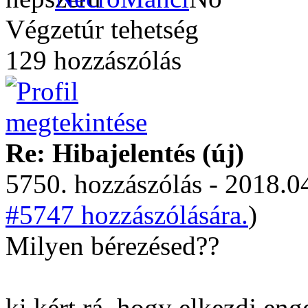
Végzetúr tehetség
129 hozzászólás
Re: Hibajelentés (új)
5750. hozzászólás - 2018.04
#5747 hozzászólására.
)
Milyen bérezésed??
ki kért rá, hogy elkezdj e