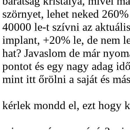
barátság kristálya, mivel má
szörnyet, lehet neked 260% 
40000 le-t szívni az aktuáli
implant, +20% le, de nem le
hat? Javaslom de már nyoma
pontot és egy nagy adag id
mint itt őrölni a saját és más
kérlek mondd el, ezt hogy 