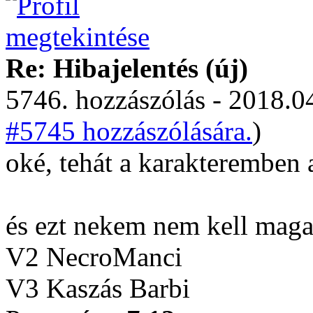
Re: Hibajelentés (új)
5746. hozzászólás - 2018.04
#5745 hozzászólására.
)
oké, tehát a karakteremben 
és ezt nekem nem kell mag
V2 NecroManci
V3 Kaszás Barbi