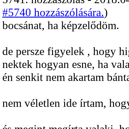
#5740 hozzászólására.
)
bocsánat, ha képzelődöm.
de persze figyelek , hogy h
nektek hogyan esne, ha val
én senkit nem akartam bánta
nem véletlen ide írtam, hog
és megint megírta valaki, h