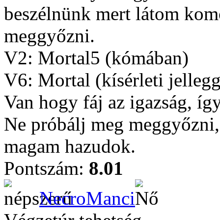
beszélnünk mert látom komo
meggyőzni.
V2: Mortal5 (kómában)
V6: Mortal (kísérleti jelleg
Van hogy fáj az igazság, íg
Ne próbálj meg meggyőzni, 
magam hazudok.
Pontszám:
8.01
NecroManci