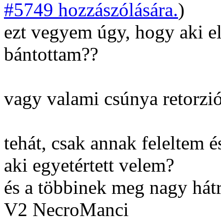
#5749 hozzászólására.
)
ezt vegyem úgy, hogy aki e
bántottam??
vagy valami csúnya retorzi
tehát, csak annak feleltem 
aki egyetértett velem?
és a többinek meg nagy hát
V2 NecroManci