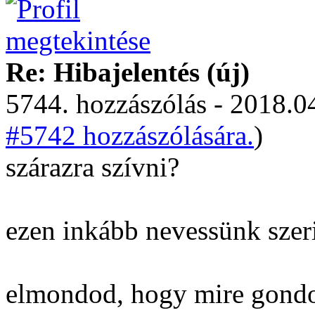
Re: Hibajelentés (új)
5744. hozzászólás - 2018.04
#5742 hozzászólására.
)
szárazra szívni?
ezen inkább nevessünk sze
elmondod, hogy mire gondo