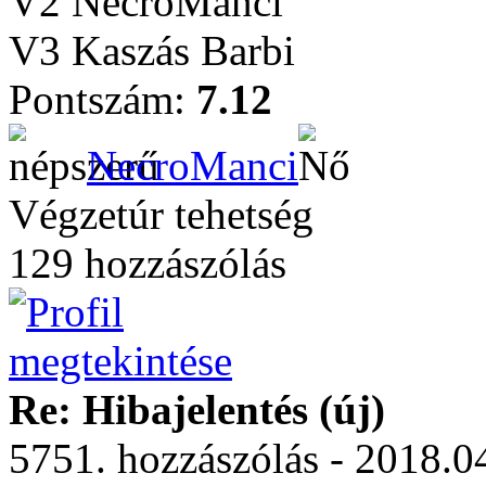
V2 NecroManci
V3 Kaszás Barbi
Pontszám:
7.12
NecroManci
Végzetúr tehetség
129 hozzászólás
Re: Hibajelentés (új)
5751. hozzászólás - 2018.04