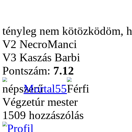
tényleg nem kötözködöm, 
V2 NecroManci
V3 Kaszás Barbi
Pontszám:
7.12
Mortal55
Végzetúr mester
1509 hozzászólás