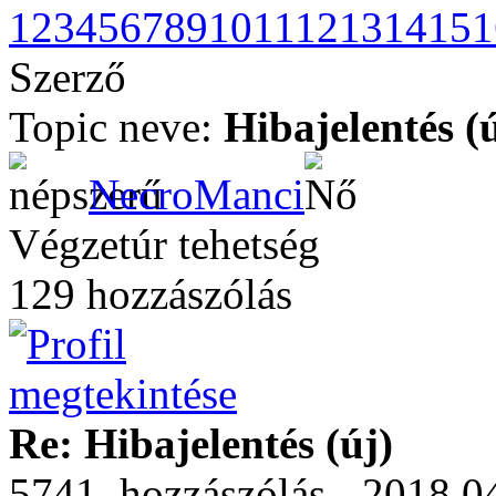
1
2
3
4
5
6
7
8
9
10
11
12
13
14
15
1
Szerző
Topic neve:
Hibajelentés (
NecroManci
Végzetúr tehetség
129 hozzászólás
Re: Hibajelentés (új)
5741. hozzászólás - 2018.04