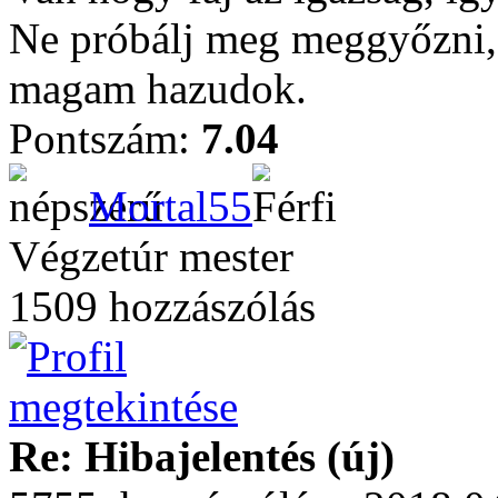
Ne próbálj meg meggyőzni, 
magam hazudok.
Pontszám:
7.04
Mortal55
Végzetúr mester
1509 hozzászólás
Re: Hibajelentés (új)