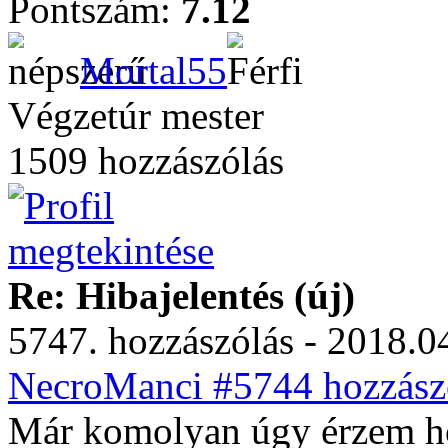
Pontszám:
7.12
Mortal55
Végzetúr mester
1509 hozzászólás
Re: Hibajelentés (új)
5747. hozzászólás - 2018.04
NecroManci #5744 hozzászó
Már komolyan úgy érzem ho