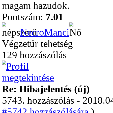
magam hazudok.
Pontszám:
7.01
NecroManci
Végzetúr tehetség
129 hozzászólás
Re: Hibajelentés (új)
5743. hozzászólás - 2018.04
#5742 hozzászólására.
)