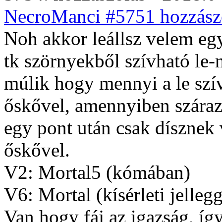
NecroManci #5751 hozzászó
Noh akkor leállsz velem eg
tk szörnyekből szívható le-
múlik hogy mennyi a le szí
őskővel, amennyiben szárazr
egy pont után csak dísznek v
őskővel.
V2: Mortal5 (kómában)
V6: Mortal (kísérleti jelleg
Van hogy fáj az igazság, íg