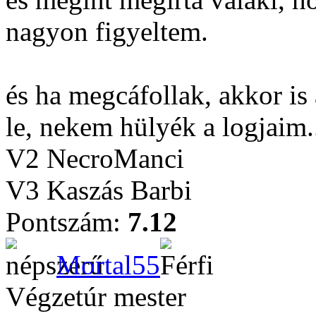
nagyon figyeltem.
és ha megcáfollak, akkor is
le, nekem hülyék a logjaim.
V2 NecroManci
V3 Kaszás Barbi
Pontszám:
7.12
Mortal55
Végzetúr mester