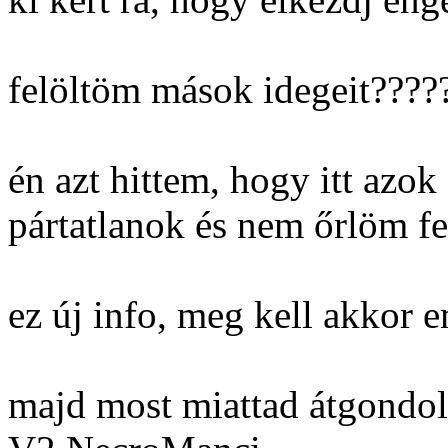
felöltöm mások idegeit????
én azt hittem, hogy itt azok
pártatlanok és nem őrlöm fel
ez új info, meg kell akkor 
majd most miattad átgondol