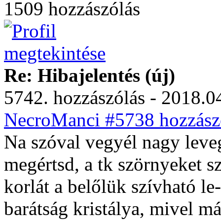
1509 hozzászólás
Re: Hibajelentés (új)
5742. hozzászólás - 2018.04
NecroManci #5738 hozzászó
Na szóval vegyél nagy leve
megértsd, a tk szörnyeket sz
korlát a belőlük szívható le
barátság kristálya, mivel má