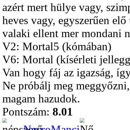
azért mert hülye vagy, szim
heves vagy, egyszerűen elő 
valaki ellent mer mondani 
V2: Mortal5 (kómában)
V6: Mortal (kísérleti jelleg
Van hogy fáj az igazság, íg
Ne próbálj meg meggyőzni, 
magam hazudok.
Pontszám:
8.01
NecroManci