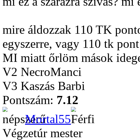
mi ez a szárazra szívás? mi 
mire áldozzak 110 TK pontot
egyszerre, vagy 110 tk pon
MI miatt őrlöm mások idege
V2 NecroManci
V3 Kaszás Barbi
Pontszám:
7.12
Mortal55
Végzetúr mester