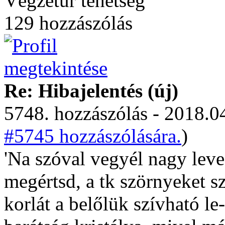
Végzetúr tehetség
129 hozzászólás
Re: Hibajelentés (új)
5748. hozzászólás - 2018.04
#5745 hozzászólására.
)
'Na szóval vegyél nagy leve
megértsd, a tk szörnyeket sz
korlát a belőlük szívható le