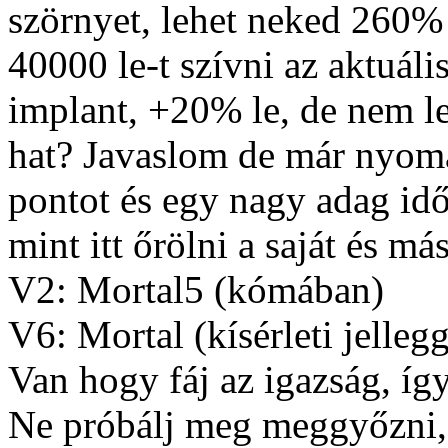
szörnyet, lehet neked 260% 
40000 le-t szívni az aktuáli
implant, +20% le, de nem le
hat? Javaslom de már nyoma
pontot és egy nagy adag id
mint itt őrölni a saját és má
V2: Mortal5 (kómában)
V6: Mortal (kísérleti jelleg
Van hogy fáj az igazság, íg
Ne próbálj meg meggyőzni, 