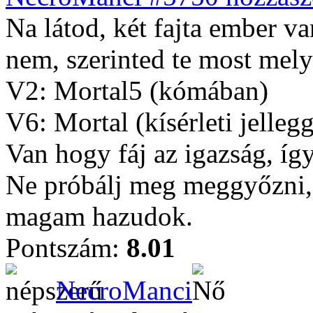
Na látod, két fajta ember va
nem, szerinted te most mel
V2: Mortal5 (kómában)
V6: Mortal (kísérleti jelleg
Van hogy fáj az igazság, íg
Ne próbálj meg meggyőzni, 
magam hazudok.
Pontszám:
8.01
NecroManci