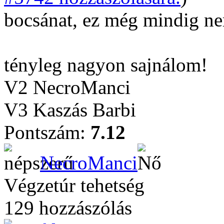
bocsánat, ez még mindig ne
tényleg nagyon sajnálom!
V2 NecroManci
V3 Kaszás Barbi
Pontszám:
7.12
NecroManci
Végzetúr tehetség
129 hozzászólás