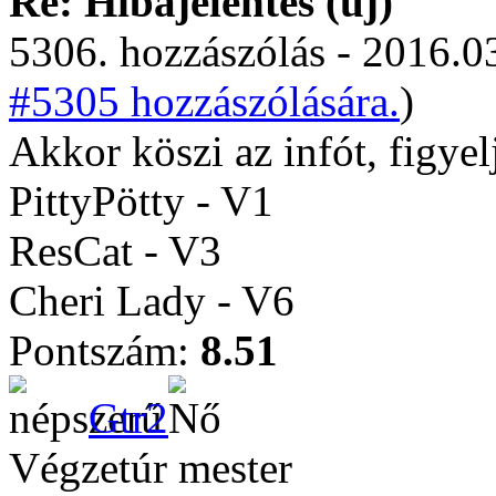
Re: Hibajelentés (új)
5306. hozzászólás - 2016.03
#5305 hozzászólására.
)
Akkor köszi az infót, figye
PittyPötty - V1
ResCat - V3
Cheri Lady - V6
Pontszám:
8.51
Gtr2
Végzetúr mester