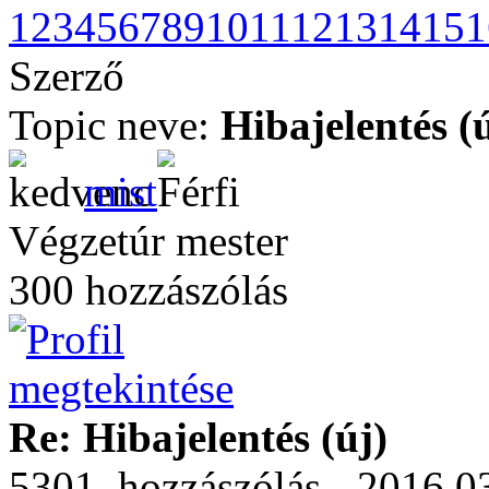
1
2
3
4
5
6
7
8
9
10
11
12
13
14
15
1
Szerző
Topic neve:
Hibajelentés (
mist
Végzetúr mester
300 hozzászólás
Re: Hibajelentés (új)
5301. hozzászólás - 2016.0