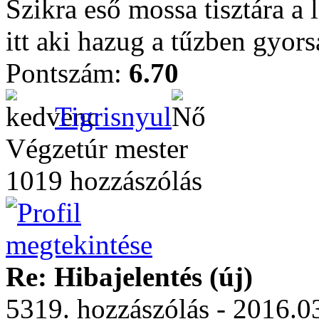
Szikra eső mossa tisztára a 
itt aki hazug a tűzben gyors
Pontszám:
6.70
Tigrisnyul
Végzetúr mester
1019 hozzászólás
Re: Hibajelentés (új)
5319. hozzászólás - 2016.03