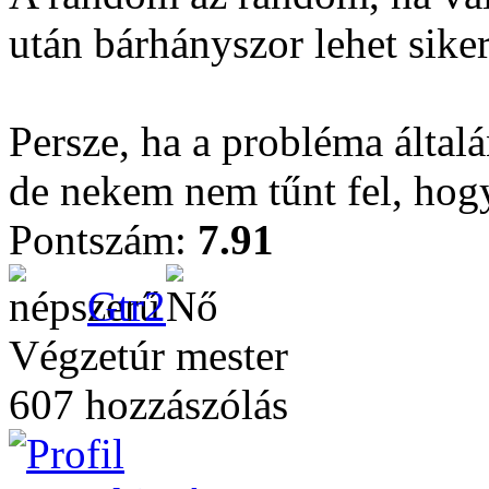
után bárhányszor lehet siker
Persze, ha a probléma által
de nekem nem tűnt fel, hog
Pontszám:
7.91
Gtr2
Végzetúr mester
607 hozzászólás