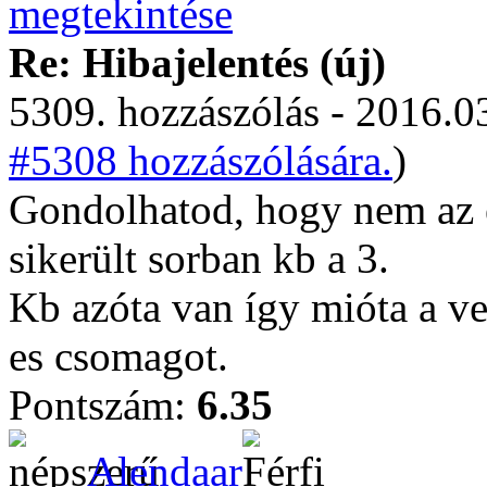
Re: Hibajelentés (új)
5309. hozzászólás - 2016.03
#5308 hozzászólására.
)
Gondolhatod, hogy nem az 
sikerült sorban kb a 3.
Kb azóta van így mióta a v
es csomagot.
Pontszám:
6.35
Alendaar