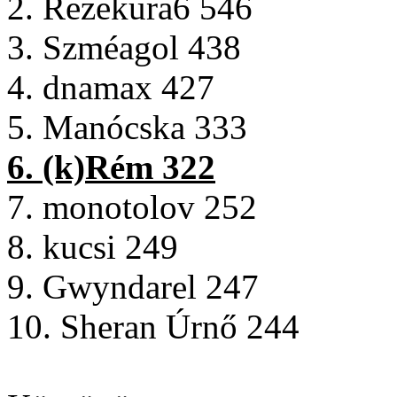
2. Rezekura6 546
3. Szméagol 438
4. dnamax 427
5. Manócska 333
6. (k)Rém 322
7. monotolov 252
8. kucsi 249
9. Gwyndarel 247
10. Sheran Úrnő 244