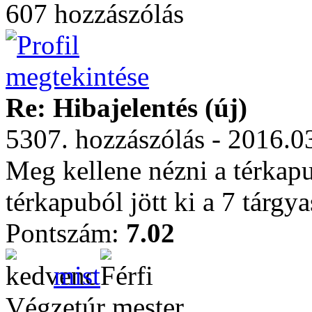
607 hozzászólás
Re: Hibajelentés (új)
5307. hozzászólás - 2016.0
Meg kellene nézni a térkapu
térkapuból jött ki a 7 tárgy
Pontszám:
7.02
mist
Végzetúr mester