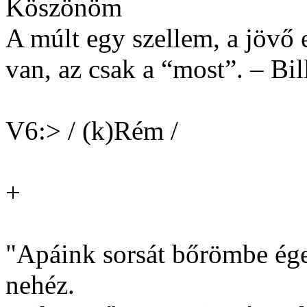
Köszönöm
A múlt egy szellem, a jöv
van, az csak a “most”. – Bi
V6:> / (k)Rém /
+
"Apáink sorsát bőrömbe ég
nehéz.