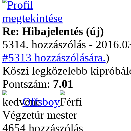
Re: Hibajelentés (új)
5314. hozzászólás - 2016.03
#5313 hozzászólására.
)
Köszi legközelebb kipróbá
Pontszám:
7.01
Offsboy
Végzetúr mester
4654 hozzászólás