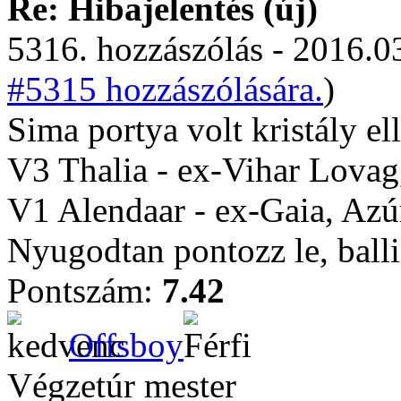
Re: Hibajelentés (új)
5316. hozzászólás - 2016.03
#5315 hozzászólására.
)
Sima portya volt kristály el
V3 Thalia - ex-Vihar Lovag,
V1 Alendaar - ex-Gaia, Azú
Nyugodtan pontozz le, balli
Pontszám:
7.42
Offsboy
Végzetúr mester