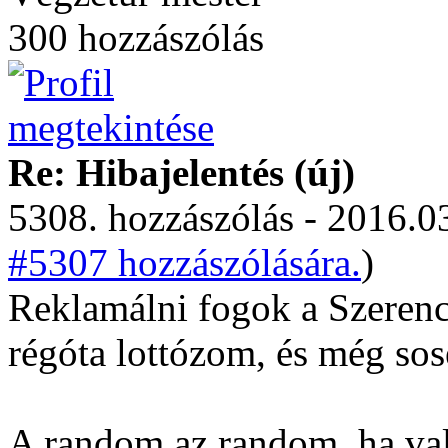
300 hozzászólás
Re: Hibajelentés (új)
5308. hozzászólás - 2016.03
#5307 hozzászólására.
)
Reklamálni fogok a Szerenc
régóta lottózom, és még so
A random az random, ha v