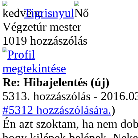
Tigrisnyul
Végzetúr mester
1019 hozzászólás
Re: Hibajelentés (új)
5313. hozzászólás - 2016.03
#5312 hozzászólására.
)
Én azt szoktam, ha nem do
hogy kilépek belépek. Neke