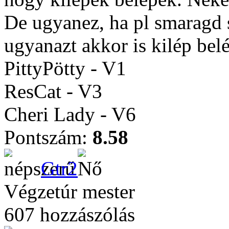
De ugyanez, ha pl smaragd 
ugyanazt akkor is kilép bel
PittyPötty - V1
ResCat - V3
Cheri Lady - V6
Pontszám:
8.58
Gtr2
Végzetúr mester
607 hozzászólás