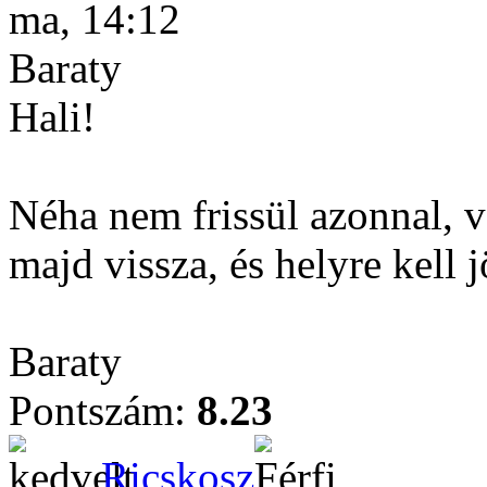
ma, 14:12
Baraty
Hali!
Néha nem frissül azonnal, vá
majd vissza, és helyre kell j
Baraty
Pontszám:
8.23
Ricskosz