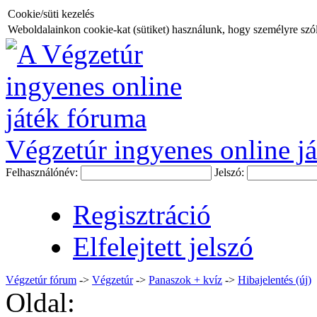
Cookie/süti kezelés
Weboldalainkon cookie-kat (sütiket) használunk, hogy személyre szóló
Végzetúr ingyenes online já
Felhasználónév:
Jelszó:
Regisztráció
Elfelejtett jelszó
Végzetúr fórum
->
Végzetúr
->
Panaszok + kvíz
->
Hibajelentés (új)
Oldal: