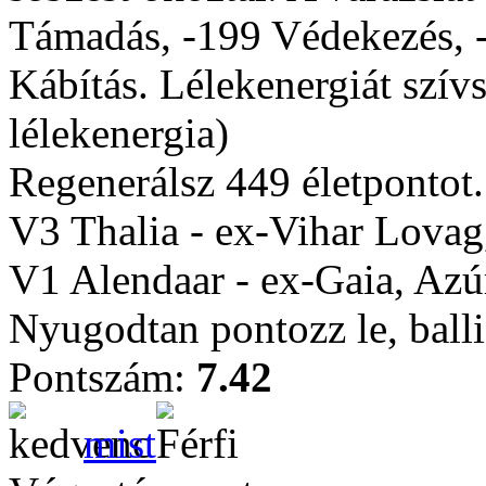
Támadás, -199 Védekezés, -
Kábítás. Lélekenergiát szívs
lélekenergia)
Regenerálsz 449 életpontot.
V3 Thalia - ex-Vihar Lovag,
V1 Alendaar - ex-Gaia, Azú
Nyugodtan pontozz le, balli
Pontszám:
7.42
mist