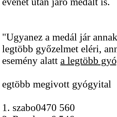
evenet után járó medált is.
"Ugyanez a medál jár annak 
legtöbb győzelmet eléri, an
esemény alatt
a legtöbb gyó
egtöbb megivott gyógyital
1. szabo0470 560