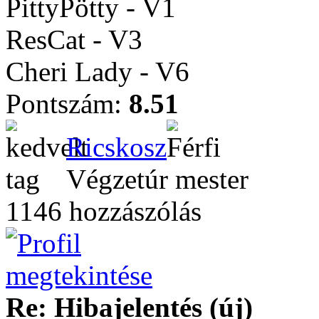
PittyPötty - V1
ResCat - V3
Cheri Lady - V6
Pontszám:
8.51
Ricskosz
Végzetúr mester
1146 hozzászólás
Re: Hibajelentés (új)