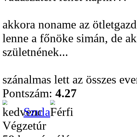
akkora noname az ötletgaz
lenne a főnöke simán, de ak
születnének...
szánalmas lett az összes even
Pontszám:
4.27
Szula
Végzetúr