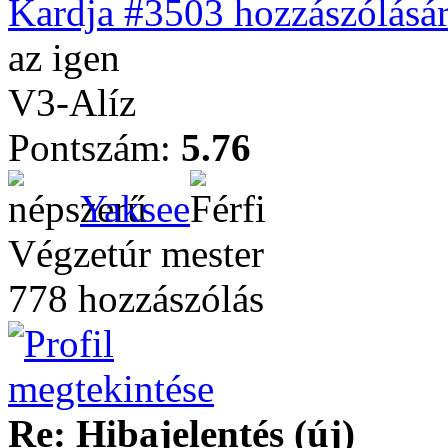
Kardja #3503 hozzászólásár
az igen
V3-Alíz
Pontszám:
5.76
Yaksee
Végzetúr mester
778 hozzászólás
Re: Hibajelentés (új)