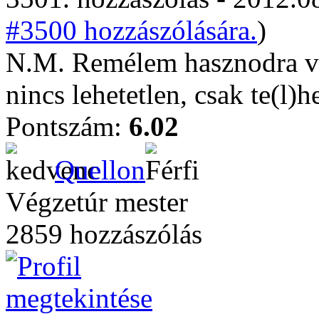
#3500 hozzászólására.
)
N.M. Remélem hasznodra v
nincs lehetetlen, csak te(l)h
Pontszám:
6.02
Quellon
Végzetúr mester
2859 hozzászólás