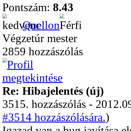
Pontszám:
8.43
Quellon
Végzetúr mester
2859 hozzászólás
Re: Hibajelentés (új)
3515. hozzászólás - 2012.09
#3514 hozzászólására.
)
Igazad van a bug javítása el