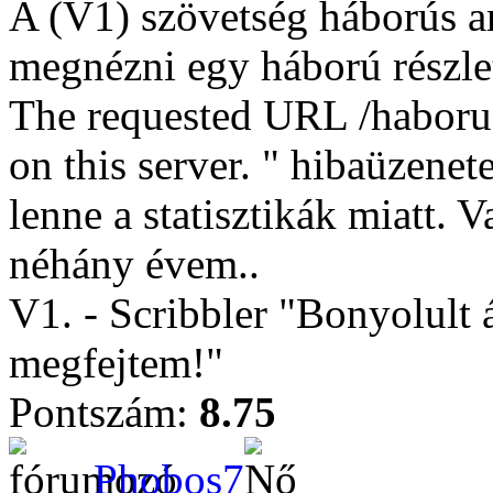
A (V1) szövetség háborús a
megnézni egy háború részle
The requested URL /haboru
on this server. " hibaüzene
lenne a statisztikák miatt. 
néhány évem..
V1. - Scribbler "Bonyolult á
megfejtem!"
Pontszám:
8.75
Phobos7