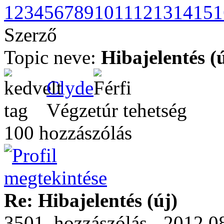
1
2
3
4
5
6
7
8
9
10
11
12
13
14
15
1
Szerző
Topic neve:
Hibajelentés (
Clyde
Végzetúr tehetség
100 hozzászólás
Re: Hibajelentés (új)
3501. hozzászólás - 2012.08