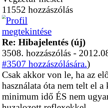
11552 hozzászólás
Re: Hibajelentés (új)
3508. hozzászólás - 2012.08
#3507 hozzászólására.
)
Csak akkor von le, ha az el
használata óta nem telt el 
minimum idő ÉS nem ugyana
huzalozott reflexekkel.