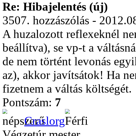
Re: Hibajelentés (új)
3507. hozzászólás - 2012.0
A huzalozott reflexeknél nem
beállítva), se vp-t a váltásn
de nem történt levonás egyi
az), akkor javítsátok! Ha n
fizetnem a váltás költségét.
Pontszám:
7
Craslorg
Végzetúr mester