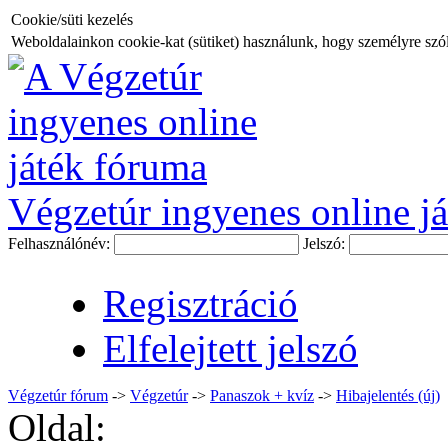
Cookie/süti kezelés
Weboldalainkon cookie-kat (sütiket) használunk, hogy személyre szóló
Végzetúr ingyenes online já
Felhasználónév:
Jelszó:
Regisztráció
Elfelejtett jelszó
Végzetúr fórum
->
Végzetúr
->
Panaszok + kvíz
->
Hibajelentés (új)
Oldal: