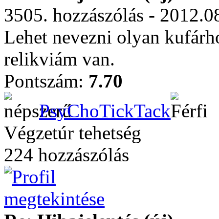
3505. hozzászólás - 2012.0
Lehet nevezni olyan kufárho
relikviám van.
Pontszám:
7.70
PsyChoTickTack
Végzetúr tehetség
224 hozzászólás