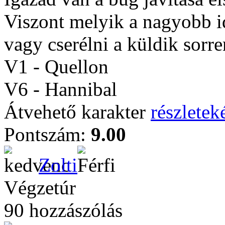
Viszont melyik a nagyobb i
vagy cserélni a küldik sorre
V1 - Quellon
V6 - Hannibal
Átvehető karakter
részleteké
Pontszám:
9.00
Zolti
Végzetúr
90 hozzászólás