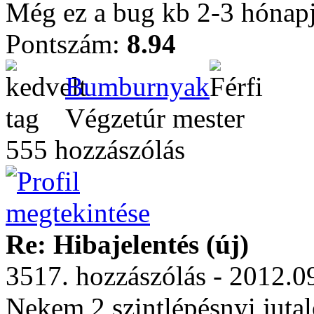
Még ez a bug kb 2-3 hónap
Pontszám:
8.94
Bumburnyak
Végzetúr mester
555 hozzászólás
Re: Hibajelentés (új)
3517. hozzászólás - 2012.0
Nekem 2 szintlépésnyi jutal