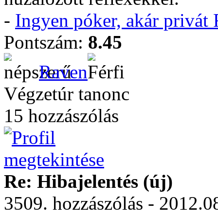
-
Ingyen póker, akár privá
Pontszám:
8.45
Raven
Végzetúr tanonc
15 hozzászólás
Re: Hibajelentés (új)
3509. hozzászólás - 2012.0