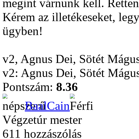
megint várnunk kell. Retten
Kérem az illetékeseket, leg
ügyben!
v2, Agnus Dei, Sötét Mágu
v2: Agnus Dei, Sötét Mágu
Pontszám:
8.36
BaalCain
Végzetúr mester
611 hozzászólás