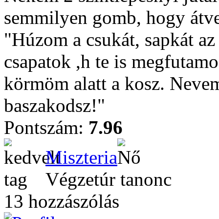
semmilyen gomb, hogy átv
"Húzom a csukát, sapkát az 
csapatok ,h te is megfutamo
körmöm alatt a kosz. Nevem
baszakodsz!"
Pontszám:
7.96
Miszteria
Végzetúr tanonc
13 hozzászólás