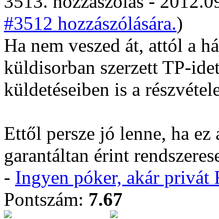
3513. hozzászólás - 2012.09
#3512 hozzászólására.
)
Ha nem veszed át, attól a h
küldisorban szerzett TP-idet,
küldetéseiben is a részvétel
Ettől persze jó lenne, ha e
garantáltan érint rendszeres
-
Ingyen póker, akár privá
Pontszám:
7.67