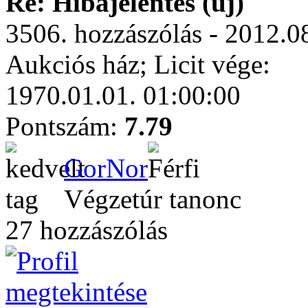
Re: Hibajelentés (új)
3506. hozzászólás - 2012.0
Aukciós ház; Licit vége:
1970.01.01. 01:00:00
Pontszám:
7.79
GorNor
Végzetúr tanonc
27 hozzászólás