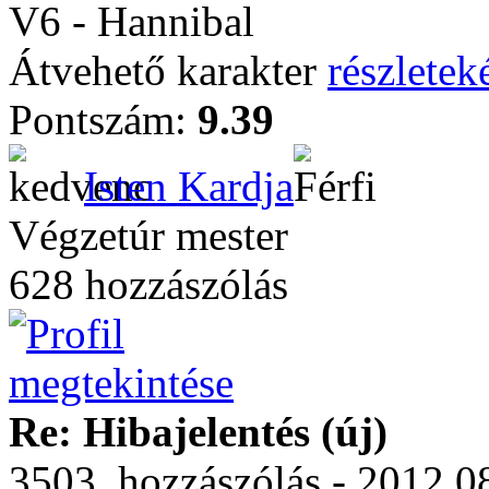
V6 - Hannibal
Átvehető karakter
részleteké
Pontszám:
9.39
Isten Kardja
Végzetúr mester
628 hozzászólás
Re: Hibajelentés (új)
3503. hozzászólás - 2012.0