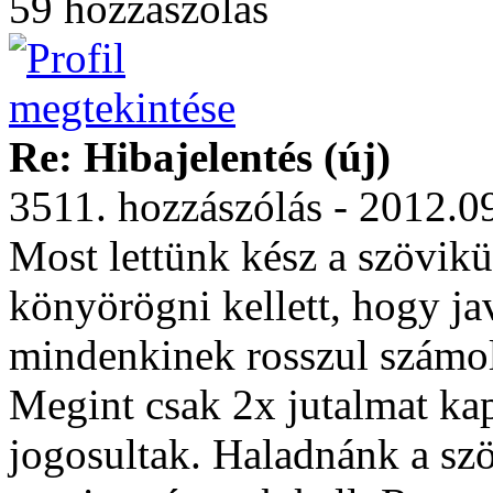
59 hozzászólás
Re: Hibajelentés (új)
3511. hozzászólás - 2012.0
Most lettünk kész a szövikül
könyörögni kellett, hogy ja
mindenkinek rosszul számolj
Megint csak 2x jutalmat kap
jogosultak. Haladnánk a szö