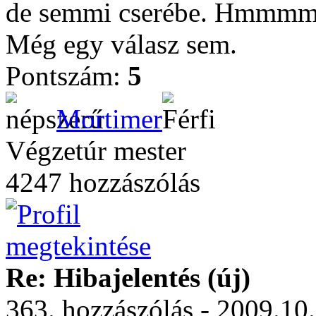
de semmi cserébe. Hmmmmmm...
Még egy válasz sem.
Pontszám:
5
Mortimer
Végzetúr mester
4247 hozzászólás
Re: Hibajelentés (új)
363. hozzászólás - 2009.10.