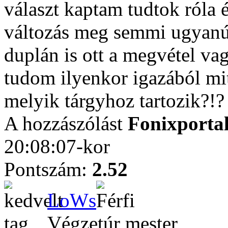
választ kaptam tudtok róla és
változás meg semmi ugyanúg
duplán is ott a megvétel va
tudom ilyenkor igazából mi
melyik tárgyhoz tartozik?!?
A hozzászólást
Fonixporta
20:08:07-kor
Pontszám:
2.52
LoWs
Végzetúr mester