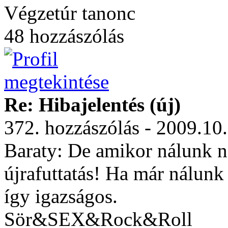
Végzetúr tanonc
48 hozzászólás
Re: Hibajelentés (új)
372. hozzászólás - 2009.10
Baraty: De amikor nálunk ne
újrafuttatás! Ha már nálunk
így igazságos.
Sör&SEX&Rock&Roll