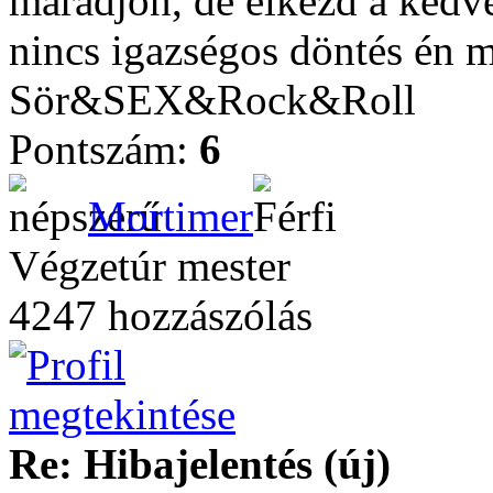
maradjon, de elkezd a kedv
nincs igazségos döntés én m
Sör&SEX&Rock&Roll
Pontszám:
6
Mortimer
Végzetúr mester
4247 hozzászólás
Re: Hibajelentés (új)