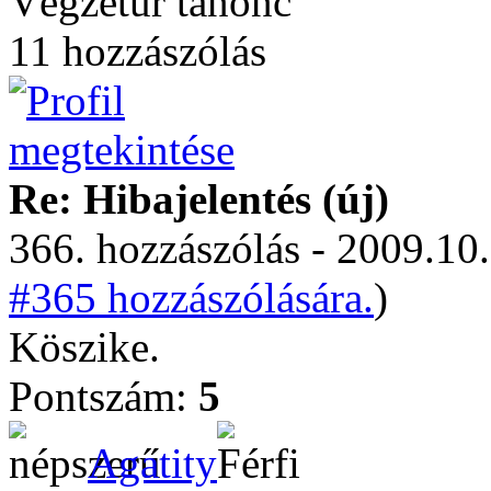
Végzetúr tanonc
11 hozzászólás
Re: Hibajelentés (új)
366. hozzászólás - 2009.10.
#365 hozzászólására.
)
Köszike.
Pontszám:
5
Agatity