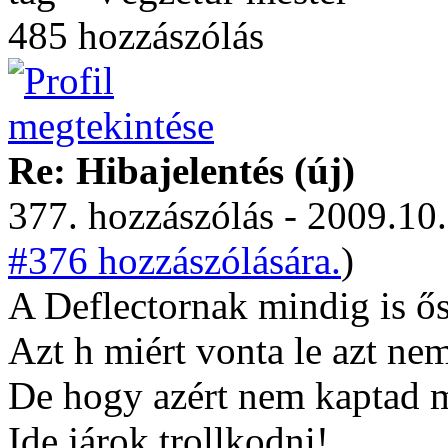
485 hozzászólás
Re: Hibajelentés (új)
377. hozzászólás - 2009.10.
#376 hozzászólására.
)
A Deflectornak mindig is ősk
Azt h miért vonta le azt ne
De hogy azért nem kaptad m
Ide járok trollkodni!