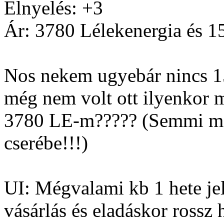
Elnyelés: +3
Ár: 3780 Lélekenergia és 1
Nos nekem ugyebár nincs 15
még nem volt ott ilyenkor 
3780 LE-m????? (Semmi más
cserébe!!!)
UI: Mégvalami kb 1 hete j
vásárlás és eladáskor rossz 