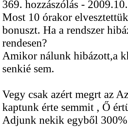
369. hozzászólás - 2009.10
Most 10 órakor elvesztettük
bonuszt. Ha a rendszer hib
rendesen?
Amikor nálunk hibázott,a k
senkié sem.
Vegy csak azért megrt az A
kaptunk érte semmit , Ő ért
Adjunk nekik egyből 300% 