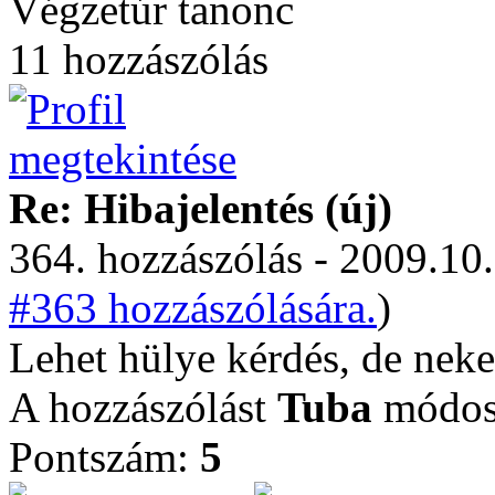
Végzetúr tanonc
11 hozzászólás
Re: Hibajelentés (új)
364. hozzászólás - 2009.10.
#363 hozzászólására.
)
Lehet hülye kérdés, de nek
A hozzászólást
Tuba
módosí
Pontszám:
5