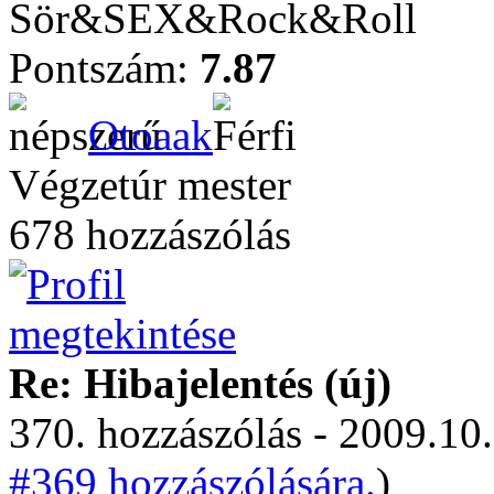
Sör&SEX&Rock&Roll
Pontszám:
7.87
Otoaak
Végzetúr mester
678 hozzászólás
Re: Hibajelentés (új)
370. hozzászólás - 2009.10.
#369 hozzászólására.
)