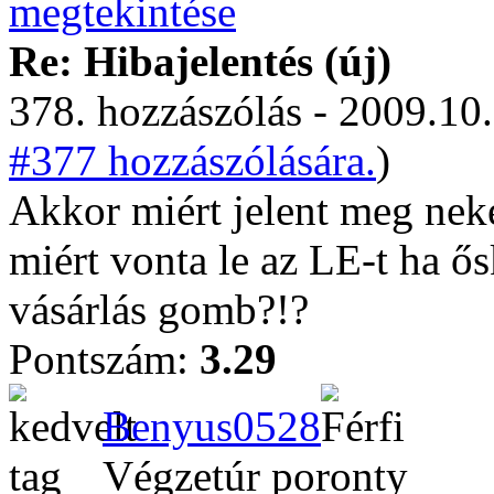
Re: Hibajelentés (új)
378. hozzászólás - 2009.10.
#377 hozzászólására.
)
Akkor miért jelent meg neke
miért vonta le az LE-t ha ős
vásárlás gomb?!?
Pontszám:
3.29
Benyus0528
Végzetúr poronty