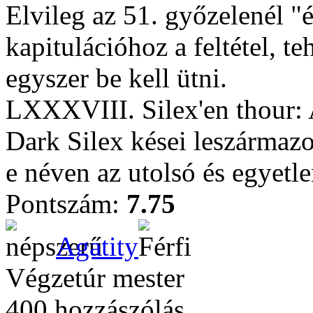
Elvileg az 51. győzelenél 
kapitulációhoz a feltétel, 
egyszer be kell ütni.
LXXXVIII. Silex'en thour: A 
Dark Silex kései leszármazo
e néven az utolsó és egyetle
Pontszám:
7.75
Agatity
Végzetúr mester
400 hozzászólás