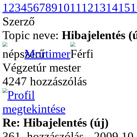
1
2
3
4
5
6
7
8
9
10
11
12
13
14
15
1
Szerző
Topic neve:
Hibajelentés (
Mortimer
Végzetúr mester
4247 hozzászólás
Re: Hibajelentés (új)
361. hozzászólás - 2009.10