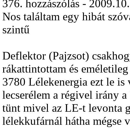
376. hozzászólás - 2009.10
Nos találtam egy hibát szóv
szintű
Deflektor (Pajzsot) csakho
rákattintottam és eméletile
3780 Lélekenergia ezt le is
lecserélem a régivel irány 
tünt mivel az LE-t levonta
lélekkufárnál hátha mégse v