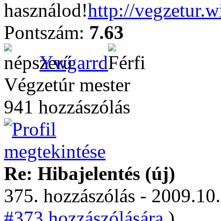
használod!
http://vegzetur.
Pontszám:
7.63
Ywgarrd
Végzetúr mester
941 hozzászólás
Re: Hibajelentés (új)
375. hozzászólás - 2009.10.
#373 hozzászólására.
)