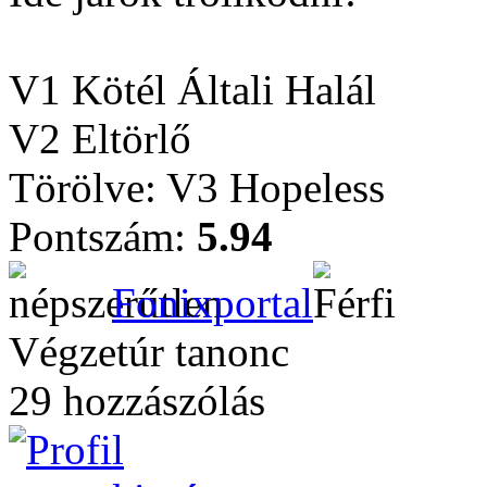
V1 Kötél Általi Halál
V2 Eltörlő
Törölve: V3 Hopeless
Pontszám:
5.94
Fonixportal
Végzetúr tanonc
29 hozzászólás