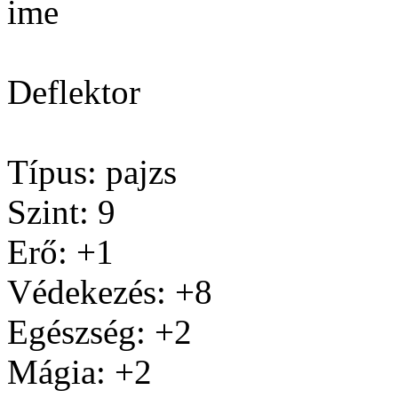
ime
Deflektor
Típus: pajzs
Szint: 9
Erő: +1
Védekezés: +8
Egészség: +2
Mágia: +2