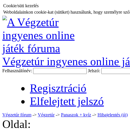
Cookie/süti kezelés
Weboldalainkon cookie-kat (sütiket) használunk, hogy személyre szóló
Végzetúr ingyenes online já
Felhasználónév:
Jelszó:
Regisztráció
Elfelejtett jelszó
Végzetúr fórum
->
Végzetúr
->
Panaszok + kvíz
->
Hibajelentés (új)
Oldal: