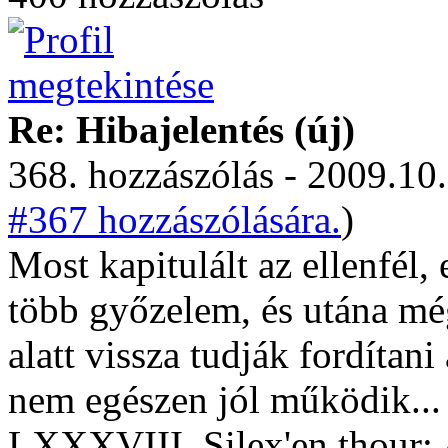
Re: Hibajelentés (új)
368. hozzászólás - 2009.10.
#367 hozzászólására.
)
Most kapitulált az ellenfél,
több győzelem, és utána mé
alatt vissza tudják fordíta
nem egészen jól működik...
LXXXVIII. Silex'en thour: A 