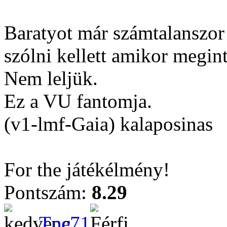
Baratyot már számtalanszor
szólni kellett amikor megin
Nem leljük.
Ez a VU fantomja.
(v1-lmf-Gaia) kalaposinas
For the játékélmény!
Pontszám:
8.29
Tpe71