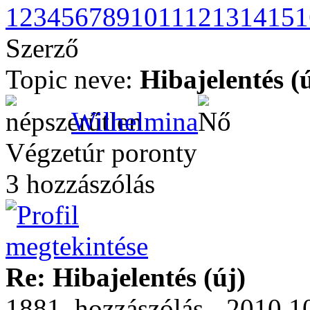
1
2
3
4
5
6
7
8
9
10
11
12
13
14
15
1
Szerző
Topic neve:
Hibajelentés (
Wilhelmina
Végzetúr poronty
3 hozzászólás
Re: Hibajelentés (új)
1881. hozzászólás - 2010.10