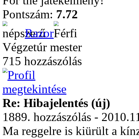
For the játékélmény!
Pontszám:
7.72
Razor
Végzetúr mester
715 hozzászólás
Re: Hibajelentés (új)
1889. hozzászólás - 2010.1
Ma reggelre is kiürült a k