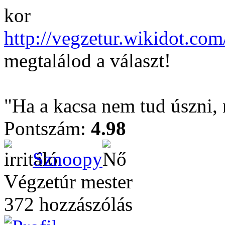
kor
http://vegzetur.wikidot.com
megtalálod a választ!
"Ha a kacsa nem tud úszni, 
Pontszám:
4.98
Sznoopy
Végzetúr mester
372 hozzászólás