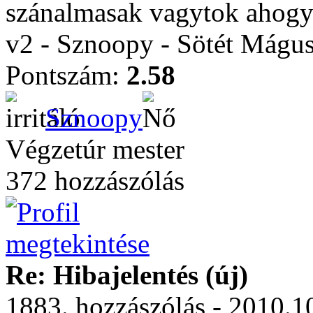
szánalmasak vagytok ahogy a
v2 - Sznoopy - Sötét Mágu
Pontszám:
2.58
Sznoopy
Végzetúr mester
372 hozzászólás
Re: Hibajelentés (új)
1883. hozzászólás - 2010.10