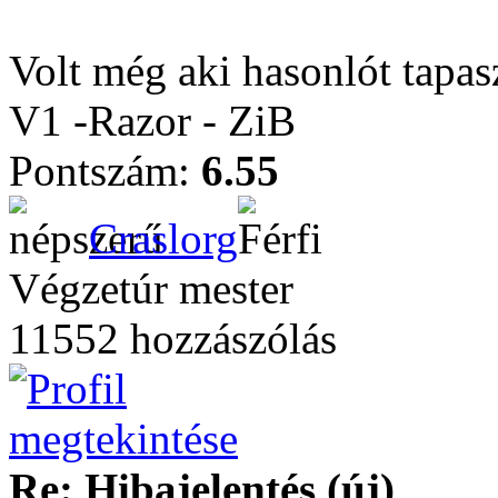
Volt még aki hasonlót tapasz
V1 -Razor - ZiB
Pontszám:
6.55
Craslorg
Végzetúr mester
11552 hozzászólás
Re: Hibajelentés (új)