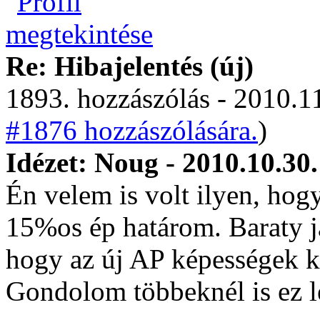
Re: Hibajelentés (új)
1893. hozzászólás - 2010.11
#1876 hozzászólására.
)
Idézet: Noug - 2010.10.30
Én velem is volt ilyen, hog
15%os ép határom. Baraty ja
hogy az új AP képességek k
Gondolom többeknél is ez le