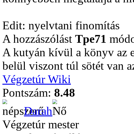
Edit: nyelvtani finomítás
A hozzászólást
Tpe71
módos
A kutyán kívül a könyv az 
belül viszont túl sötét van 
Végzetúr Wiki
Pontszám:
8.48
Darah
Végzetúr mester