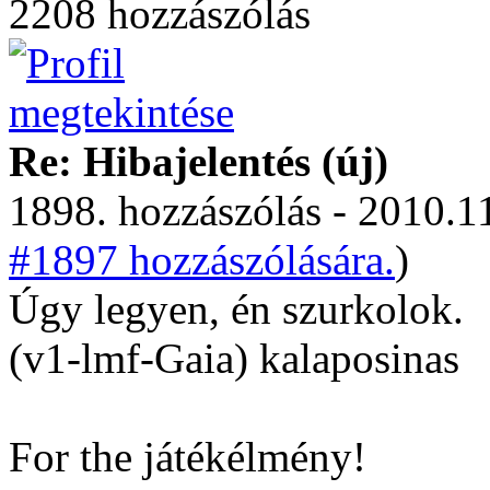
2208 hozzászólás
Re: Hibajelentés (új)
1898. hozzászólás - 2010.11
#1897 hozzászólására.
)
Úgy legyen, én szurkolok.
(v1-lmf-Gaia) kalaposinas
For the játékélmény!