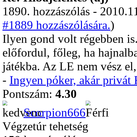
1890. hozzászólás - 2010.11
#1889 hozzászólására.
)
Ilyen gond volt régebben is.
előfordul, főleg, ha hajnalba
játékba. Az LE nem vész e
-
Ingyen póker, akár privá
Pontszám:
4.30
Scorpion666
Végzetúr tehetség