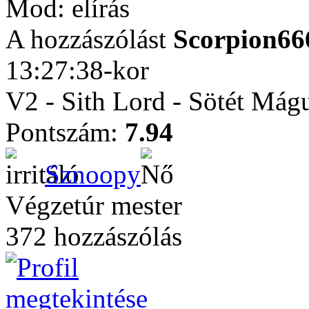
Mod: elírás
A hozzászólást
Scorpion66
13:27:38-kor
V2 - Sith Lord - Sötét Mág
Pontszám:
7.94
Sznoopy
Végzetúr mester
372 hozzászólás