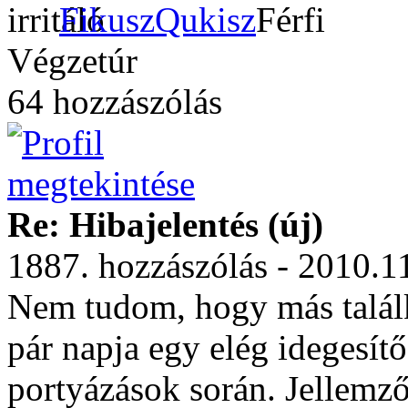
FikuszQukisz
Végzetúr
64 hozzászólás
Re: Hibajelentés (új)
1887. hozzászólás - 2010.1
Nem tudom, hogy más találk
pár napja egy elég idegesít
portyázások során. Jellem