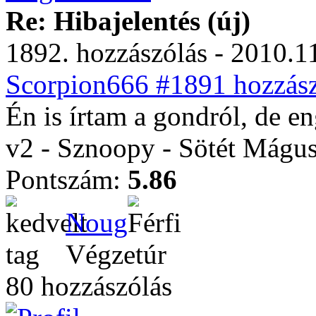
Re: Hibajelentés (új)
1892. hozzászólás - 2010.11
Scorpion666 #1891 hozzász
Én is írtam a gondról, de 
v2 - Sznoopy - Sötét Mágu
Pontszám:
5.86
Noug
Végzetúr
80 hozzászólás