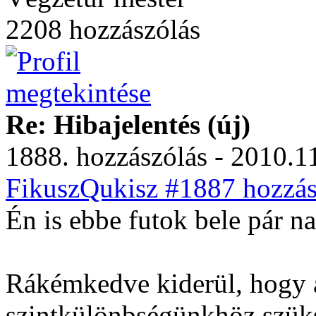
2208 hozzászólás
Re: Hibajelentés (új)
1888. hozzászólás - 2010.11
FikuszQukisz #1887 hozzás
Én is ebbe futok bele pár na
Rákémkedve kiderül, hogy a
szintkülönbségünkhöz szüks