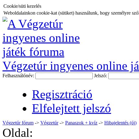
Cookie/süti kezelés
Weboldalainkon cookie-kat (sütiket) használunk, hogy személyre szóló
Végzetúr ingyenes online já
Felhasználónév:
Jelszó:
Regisztráció
Elfelejtett jelszó
Végzetúr fórum
->
Végzetúr
->
Panaszok + kvíz
->
Hibajelentés (új)
Oldal: