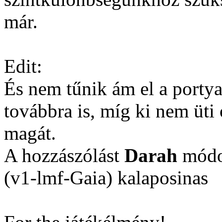
már.
Edit:
És nem tűnik ám el a portya
továbbra is, míg ki nem üti
magát.
A hozzászólást
Darah
módos
(v1-lmf-Gaia) kalaposinas