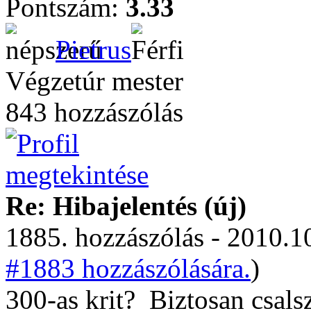
Pontszám:
3.33
Pietrus
Végzetúr mester
843 hozzászólás
Re: Hibajelentés (új)
1885. hozzászólás - 2010.10
#1883 hozzászólására.
)
300-as krit?
Biztosan csals