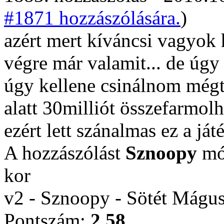
#1871 hozzászólására.
)
azért mert kíváncsi vagyok
végre már valamit... de úgy
úgy kellene csinálnom mégtö
alatt 30milliót összefarmolh
ezért lett szánalmas ez a ját
A hozzászólást
Sznoopy
mód
kor
v2 - Sznoopy - Sötét Mágu
Pontszám:
2.58