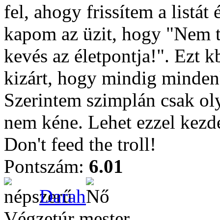
fel, ahogy frissítem a listá
kapom az üzit, hogy "Nem t
kevés az életpontja!". Ezt k
kizárt, hogy mindig mindenk
Szerintem szimplán csak ol
nem kéne. Lehet ezzel kezd
Don't feed the troll!
Pontszám:
6.01
Darah
Végzetúr mester