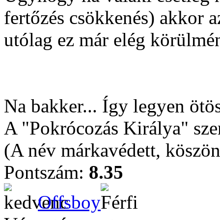
fertőzés csökkenés) akkor a
utólag ez már elég körülmén
Na bakker... Így legyen ötös
A "Pokrócozás Királya" sz
(A név márkavédett, köszön
Pontszám:
8.35
Offsboy