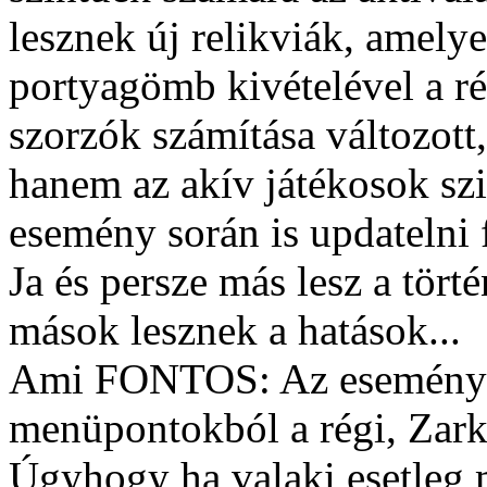
lesznek új relikviák, amely
portyagömb kivételével a rég
szorzók számítása változott
hanem az akív játékosok szin
esemény során is updatelni 
Ja és persze más lesz a tört
mások lesznek a hatások...
Ami FONTOS: Az esemény i
menüpontokból a régi, Zark
Úgyhogy ha valaki esetleg 