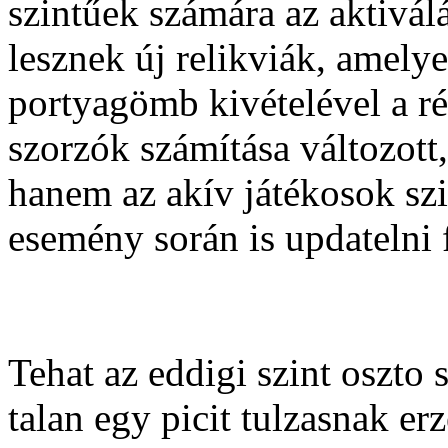
szintűek számára az aktiválá
lesznek új relikviák, amely
portyagömb kivételével a rég
szorzók számítása változott
hanem az akív játékosok szin
esemény során is updatelni 
Tehat az eddigi szint oszto 
talan egy picit tulzasnak e