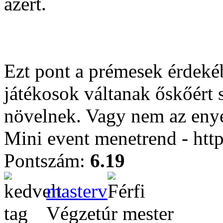
azert.
Ezt pont a prémesek érdeké
játékosok váltanak őskőért s
növelnek. Vagy nem az eny
Mini event menetrend - htt
Pontszám:
6.19
masterv
Végzetúr mester