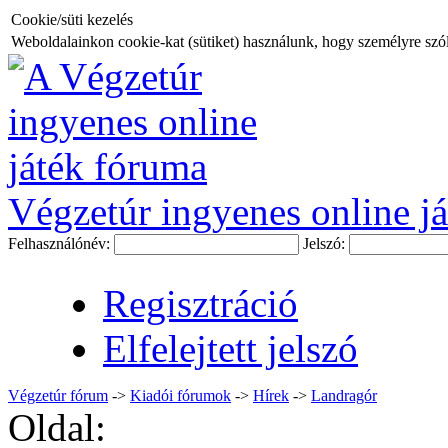
Cookie/süti kezelés
Weboldalainkon cookie-kat (sütiket) használunk, hogy személyre szóló
Végzetúr ingyenes online já
Felhasználónév:
Jelszó:
Regisztráció
Elfelejtett jelszó
Végzetúr fórum
->
Kiadói fórumok
->
Hí­rek
->
Landragór
Oldal: