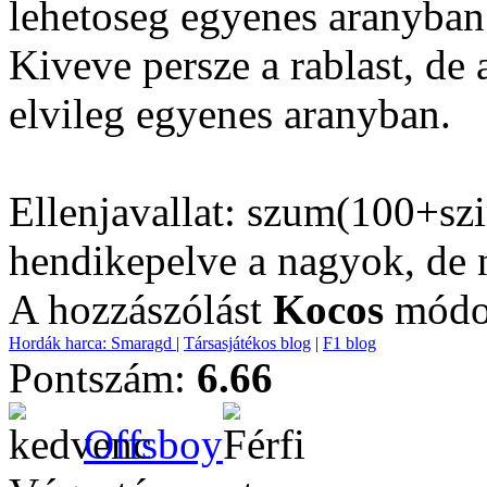
lehetoseg egyenes aranyban a
Kiveve persze a rablast, de 
elvileg egyenes aranyban.
Ellenjavallat: szum(100+szi
hendikepelve a nagyok, de 
A hozzászólást
Kocos
módos
Hordák harca: Smaragd
|
Társasjátékos blog
|
F1 blog
Pontszám:
6.66
Offsboy