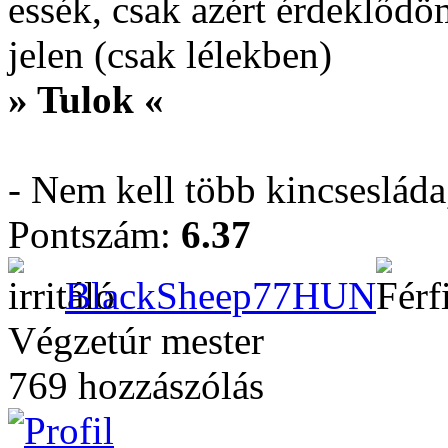
essék, csak azért érdeklőd
jelen (csak lélekben)
» Tulok «
- Nem kell több kincseslád
Pontszám:
6.37
BlackSheep77HUN
Végzetúr mester
769 hozzászólás