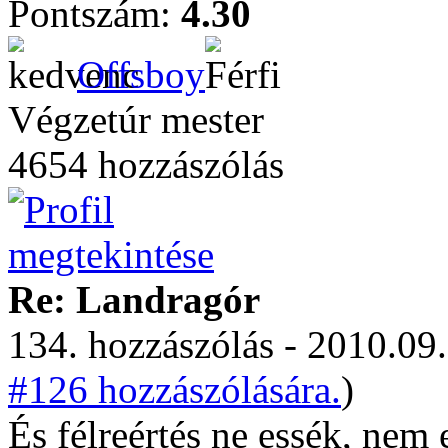
Pontszám:
4.30
Offsboy
Végzetúr mester
4654 hozzászólás
Re: Landragór
134. hozzászólás - 2010.09.
#126 hozzászólására.
)
És félreértés ne essék, nem