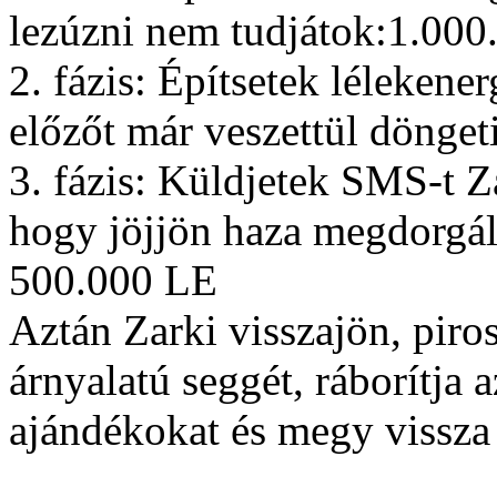
lezúzni nem tudjátok:1.000
2. fázis: Építsetek lélekene
előzőt már veszettül dönget
3. fázis: Küldjetek SMS-t
hogy jöjjön haza megdorgáln
500.000 LE
Aztán Zarki visszajön, piro
árnyalatú seggét, ráborítja a
ajándékokat és megy vissza 