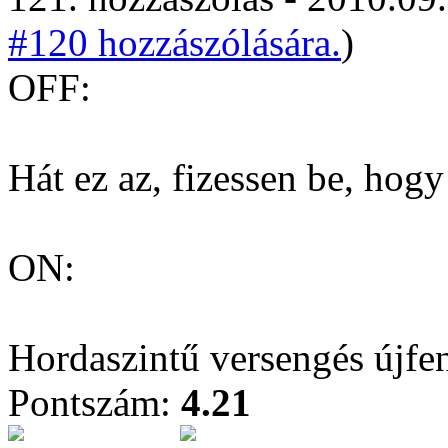
#120 hozzászólására.
)
OFF:
Hát ez az, fizessen be, hog
ON:
Hordaszintű versengés újfen
Pontszám:
4.21