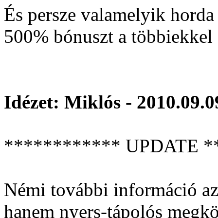
És persze valamelyik horda
500% bónuszt a többiekkel 
Idézet: Miklós - 2010.09.0
************ UPDATE *
Némi további információ az
hanem nyers-tápolós megköz