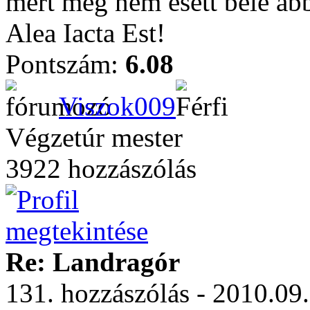
mert még nem esett bele ab
Alea Iacta Est!
Pontszám:
6.08
Viszok009
Végzetúr mester
3922 hozzászólás
Re: Landragór
131. hozzászólás - 2010.09.