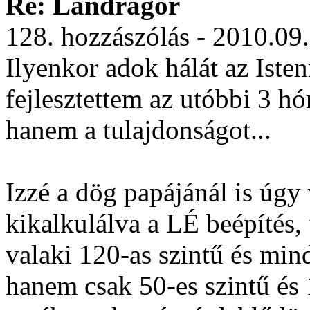
Re: Landragór
128. hozzászólás - 2010.09
Ilyenkor adok hálát az Iste
fejlesztettem az utóbbi 3 h
hanem a tulajdonságot...
Izzé a dög papájánál is úgy 
kikalkulálva a LÉ beépítés, 
valaki 120-as szintű és min
hanem csak 50-es szintű és 1