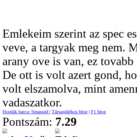
Emlekeim szerint az spec es
veve, a targyak meg nem. M
arany ove is van, ez tovabb 
De ott is volt azert gond,
volt elszamolva, mint amen
vadaszatkor.
Hordák harca: Smaragd
|
Társasjátékos blog
|
F1 blog
Pontszám:
7.29