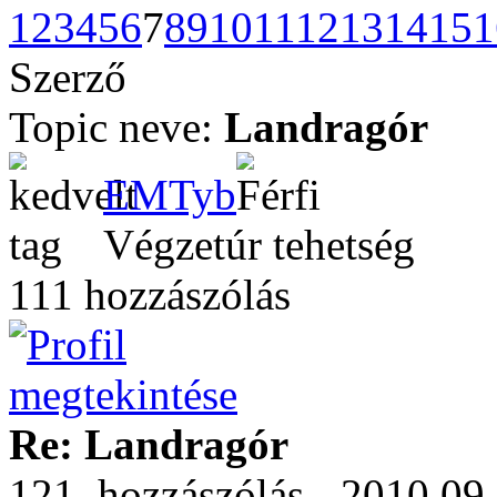
1
2
3
4
5
6
7
8
9
10
11
12
13
14
15
1
Szerző
Topic neve:
Landragór
EMTyb
Végzetúr tehetség
111 hozzászólás
Re: Landragór
121. hozzászólás - 2010.09.