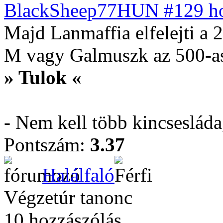
BlackSheep77HUN #129 hoz
Majd Lanmaffia elfelejti a 2
M vagy Galmuszk az 500-as 
» Tulok «
- Nem kell több kincseslád
Pontszám:
3.37
Halálfaló
Végzetúr tanonc
10 hozzászólás