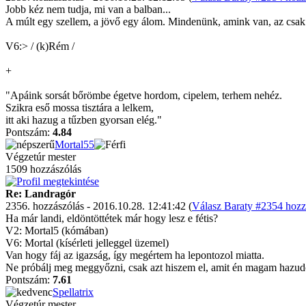
Jobb kéz nem tudja, mi van a balban...
A múlt egy szellem, a jövő egy álom. Mindenünk, amink van, az csak
V6:> / (k)Rém /
+
"Apáink sorsát bőrömbe égetve hordom, cipelem, terhem nehéz.
Szikra eső mossa tisztára a lelkem,
itt aki hazug a tűzben gyorsan elég."
Pontszám:
4.84
Mortal55
Végzetúr mester
1509 hozzászólás
Re: Landragór
2356. hozzászólás - 2016.10.28. 12:41:42 (
Válasz Baraty #2354 hozz
Ha már landi, eldöntöttétek már hogy lesz e fétis?
V2: Mortal5 (kómában)
V6: Mortal (kísérleti jelleggel üzemel)
Van hogy fáj az igazság, így megértem ha lepontozol miatta.
Ne próbálj meg meggyőzni, csak azt hiszem el, amit én magam hazu
Pontszám:
7.61
Spellatrix
Végzetúr mester