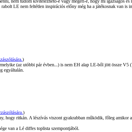
enni, nem tudom kivitelezhető-e vagy megéri-e, hogy mi igazságos és
a rabolt LE nem feltétlen inspirációs előny még ha a játékosnak van is in
zászólására.
)
ármelyike (az utóbbi pár évben...) is nem EH alap LE-ből jött össze 
g egyáltalán.
zászólására.
)
y, hogy ritkán. A lészívás viszont gyakrabban működik, főleg amikor a v
ge van a Lé diffes toplista szempontjából.