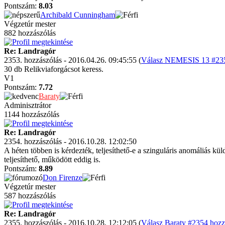
Pontszám:
8.03
Archibald Cunningham
Végzetúr mester
882 hozzászólás
Re: Landragór
2353. hozzászólás - 2016.04.26. 09:45:55 (
Válasz NEMESIS 13 #2352
30 db Relikviaforgácsot keress.
V1
Pontszám:
7.72
Baraty
Adminisztrátor
1144 hozzászólás
Re: Landragór
2354. hozzászólás - 2016.10.28. 12:02:50
A héten többen is kérdezték, teljesíthető-e a szinguláris anomáliás kü
teljesíthető, működött eddig is.
Pontszám:
8.89
Don Firenze
Végzetúr mester
587 hozzászólás
Re: Landragór
2355. hozzászólás - 2016.10.28. 12:12:05 (
Válasz Baraty #2354 hozz