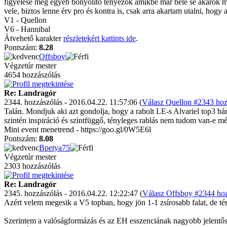
figyelése meg egyéb bonyolító tényezők amikbe már bele se akarok m
vele, biztos lenne érv pro és kontra is, csak arra akartam utalni, hogy 
V1 - Quellon
V6 - Hannibal
Átvehető karakter
részletekért kattints ide
.
Pontszám:
8.28
Offsboy
Végzetúr mester
4654 hozzászólás
Re: Landragór
2344. hozzászólás - 2016.04.22. 11:57:06 (
Válasz Quellon #2343 hoz
Talán. Mondjuk aki azt gondolja, hogy a rabolt LE-s Alvariel top3 b
szintén inspiráció és szintfüggő, tényleges rablás nem tudom van-e mé
Mini event menetrend - https://goo.gl/0W5E6l
Pontszám:
8.08
Bpetya75
Végzetúr mester
2303 hozzászólás
Re: Landragór
2345. hozzászólás - 2016.04.22. 12:22:47 (
Válasz Offsboy #2344 hoz
Azért velem megesik a V5 topban, hogy jön 1-1 zsírosabb falat, de tén
Szerintem a valóságformázás és az EH esszenciának nagyobb jelentősé