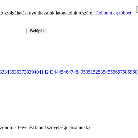
 szolgáltatást nyújthassunk látogatóink részére.
Tudjon meg többet...
33
34
35
36
37
38
39
40
41
42
43
44
45
46
47
48
49
50
51
52
53
54
55
56
57
58
59
60
szönöm a felvetést tanult szövetségi társamnak)