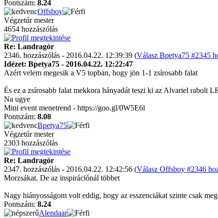
Pontszám:
8.24
Offsboy
Végzetúr mester
4654 hozzászólás
Re: Landragór
2346. hozzászólás - 2016.04.22. 12:39:39 (
Válasz Bpetya75 #2345 ho
Idézet: Bpetya75 - 2016.04.22. 12:22:47
Azért velem megesik a V5 topban, hogy jön 1-1 zsírosabb falat
És ez a zsírosabb falat mekkora hányadát teszi ki az Alvariel rabolt 
Na ugye
Mini event menetrend - https://goo.gl/0W5E6l
Pontszám:
8.08
Bpetya75
Végzetúr mester
2303 hozzászólás
Re: Landragór
2347. hozzászólás - 2016.04.22. 12:42:56 (
Válasz Offsboy #2346 hoz
Morzsákat. De az inspirációnál többet
Nagy hiányosságom volt eddig, hogy az esszenciákat szinte csak mega
Pontszám:
8.24
Alendaar