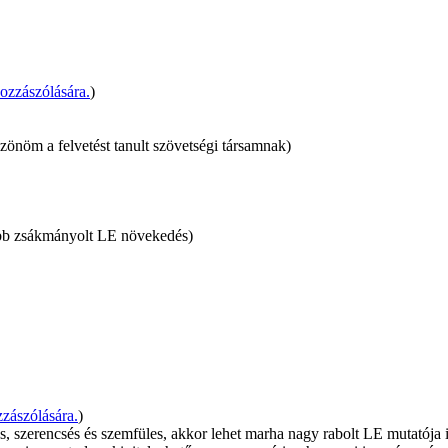
zzászólására.
)
szönöm a felvetést tanult szövetségi társamnak)
obb zsákmányolt LE növekedés)
zászólására.
)
s, szerencsés és szemfüles, akkor lehet marha nagy rabolt LE mutatója i