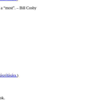
 a “most”. – Bill Cosby
ászólására.
)
dok.