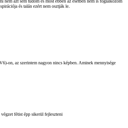
 mi nem azt sem tudom és most ebben az esetben nem is foglalkozom
spirációja és talán ezért nem osztják le.
V5 (V6)-on, az szerintem nagyon nincs képben. Aminek mennyisége
égzet fétist épp sikerül fejleszteni