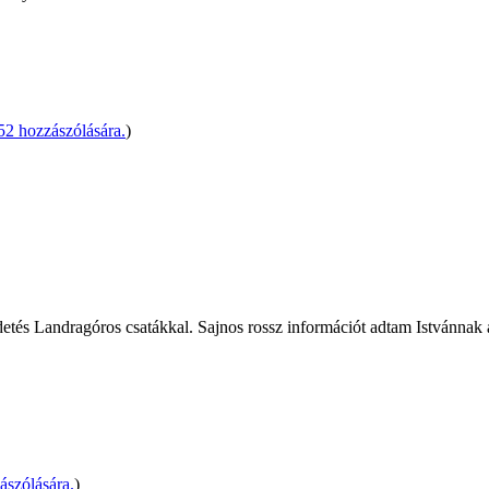
 hozzászólására.
)
ldetés Landragóros csatákkal. Sajnos rossz információt adtam Istvánnak a
ászólására.
)