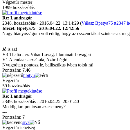
Végzetúr mester
1999 hozzászólás
Re: Landragór
2348. hozzászólás - 2016.04.22. 13:14:29 (
Válasz Bpetya75 #2347 ho
Idézet: Bpetya75 - 2016.04.22. 12:42:56
Nagy hiányosságom volt eddig, hogy az esszenciákat szinte csak mega
Jó is az!
V3 Thalia - ex-Vihar Lovag, Illuminati Lovagjai
V1 Alendaar - ex-Gaia, Azúr Légió
Nyugodtan pontozz le, ballisztikus ívben tojok rá!
Pontszám:
7.46
hpityu
Végzetúr
59 hozzászólás
Re: Landragór
2349. hozzászólás - 2016.04.25. 20:01:40
Meddig tart pontosan az esemény?
---
Pontszám:
7
siva
Végzetúr tehetség