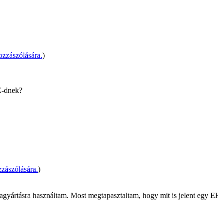
zzászólására.
)
LE-dnek?
zászólására.
)
gyártásra használtam. Most megtapasztaltam, hogy mit is jelent egy EH