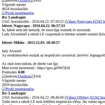
Offsboy
Végzetúr mester
4654 hozzászólás
Re: Landragór
2342. hozzászólás - 2016.04.22. 07:20:22 (
Válasz Nagycapa #2341 ho
Idézet: Nagycapa - 2016.04.22. 06:57:53
Ja, habár nem ide tartozik, de most épp osztunk és szorzunk:
Lady Alvarielnél a rabolt LE csoportnál is lehetne szinttel osztani (kö
Idézet: Miklós - 2015.12.03. 18:30:57
lady Alvariel:
Az eredményeket osztjuk az inspirációs szorzóval. (kivéve: legnagy
Az okát nem tudom, de direkt van így.
Mini event menetrend - https://goo.gl/0W5E6l
Pontszám:
8.08
Quellon
Végzetúr mester
2859 hozzászólás
Re: Landragór
2343. hozzászólás - 2016.04.22. 08:46:06 (
Válasz Offsboy #2342 hoz
Talán mert a rabolt LE nem feltétlen inspirációs előny. Ha valaki ügye