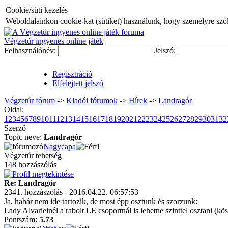
Cookie/süti kezelés
Weboldalainkon cookie-kat (sütiket) használunk, hogy személyre szóló
Végzetúr ingyenes online játék
Felhasználónév:
Jelszó:
Regisztráció
Elfelejtett jelszó
Végzetúr fórum
->
Kiadói fórumok
->
Hí­rek
->
Landragór
Oldal:
1
2
3
4
5
6
7
8
9
10
11
12
13
14
15
16
17
18
19
20
21
22
23
24
25
26
27
28
29
30
31
32
Szerző
Topic neve:
Landragór
Nagycapa
Végzetúr tehetség
148 hozzászólás
Re: Landragór
2341. hozzászólás - 2016.04.22. 06:57:53
Ja, habár nem ide tartozik, de most épp osztunk és szorzunk:
Lady Alvarielnél a rabolt LE csoportnál is lehetne szinttel osztani (kö
Pontszám:
5.73