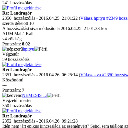
241 hozzászólás
Re: Landragór
2350. hozzászólás - 2016.04.25. 21:01:22 (
Válasz hpityu #2349 hozzá
szerda délelött 10
A hozzászólást
siva
módosította 2016.04.25. 21:01:38-kor
AUM Mahá Káli
v4 zöldség
Pontszám:
8.02
hpityu
Végzetúr
59 hozzászólás
Re: Landragór
2351. hozzászólás - 2016.04.26. 06:25:14 (
Válasz siva #2350 hozzász
Köszönöm!
---
Pontszám:
7
NEMESIS 13
Végzetúr mester
350 hozzászólás
Re: Landragór
2352. hozzászólás - 2016.04.26. 09:21:28
Idén nem járt epikus kincsesláda az eseményért? Sehol sem találom a